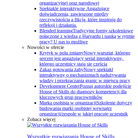
organizacyjnej oraz narodowej
Spektakle interaktywne
Angażujące
doświadczenia, zawieszone między
rzeczywistością a fikcją, które inspirują do
refleksji i działania.
Blended learning
Tradycyjne formy szkoleniowe
połączone z wiedzą z Harvardu i nauką w rytmie
pracy? U nas to możliwe
Nowości w ofercie
Krytyk w polu zmiany
Nowy warsztat, którego
sercem jest angażujący serial interaktywny, ​
którego uczestnicy stają się częścią
Zakaz gotowania żaby
Nowy spektakl
interaktywny o mechanizmach nadużywania
władzy i przekraczania granic w miejscu pracy
Development Center
Poznaj autorskie podejście
House of Skills do diagnozy kompetencji dla
kluczowych grup pracowmików
Marka osobista w organizacji
Szkolenie dotyczy
budowania marki osobistej wewnątrz
organizacji/zespole w jakiej pracuje uczestnik
Zobacz więcej
Wszystkie rozwiązania House of Skills