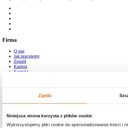
Firma
O nas
Jak pracujemy
Zespół
Kariera
Kontakt
Oferta
Rozwiązania dla biznesu
Zgoda
Szc
Programy otwarte
O nas
Strefa wiedzy
Niniejsza strona korzysta z plików cookie
Newsletter
Wykorzystujemy pliki cookie do spersonalizowania treści i 