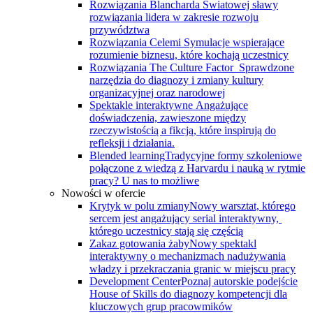
Rozwiązania Blancharda
Światowej sławy
rozwiązania lidera w zakresie rozwoju
przywództwa
Rozwiązania Celemi
Symulacje wspierające
rozumienie biznesu, które kochają uczestnicy
Rozwiązania The Culture Factor
Sprawdzone
narzędzia do diagnozy i zmiany kultury
organizacyjnej oraz narodowej
Spektakle interaktywne
Angażujące
doświadczenia, zawieszone między
rzeczywistością a fikcją, które inspirują do
refleksji i działania.
Blended learning
Tradycyjne formy szkoleniowe
połączone z wiedzą z Harvardu i nauką w rytmie
pracy? U nas to możliwe
Nowości w ofercie
Krytyk w polu zmiany
Nowy warsztat, którego
sercem jest angażujący serial interaktywny, ​
którego uczestnicy stają się częścią
Zakaz gotowania żaby
Nowy spektakl
interaktywny o mechanizmach nadużywania
władzy i przekraczania granic w miejscu pracy
Development Center
Poznaj autorskie podejście
House of Skills do diagnozy kompetencji dla
kluczowych grup pracowmików