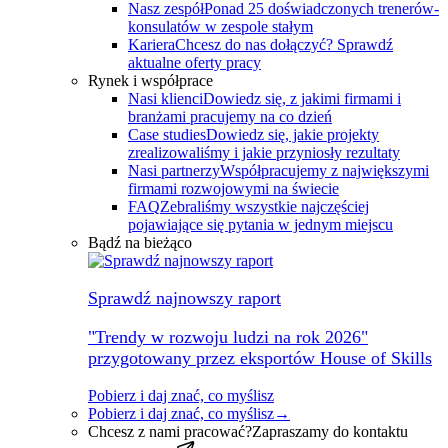
Nasz zespół
Ponad 25 doświadczonych trenerów-
konsulatów w zespole stałym
Kariera
Chcesz do nas dołączyć? Sprawdź
aktualne oferty pracy
Rynek i współprace
Nasi klienci
Dowiedz się, z jakimi firmami i
branżami pracujemy na co dzień
Case studies
Dowiedz się, jakie projekty
zrealizowaliśmy i jakie przyniosły rezultaty
Nasi partnerzy
Współpracujemy z największymi
firmami rozwojowymi na świecie
FAQ
Zebraliśmy wszystkie najczęściej
pojawiające się pytania w jednym miejscu
Bądź na bieżąco
Sprawdź najnowszy raport
"Trendy w rozwoju ludzi na rok 2026"
przygotowany przez eksportów House of Skills
Pobierz i daj znać, co myślisz
Pobierz i daj znać, co myślisz
→
Chcesz z nami pracować?
Zapraszamy do kontaktu