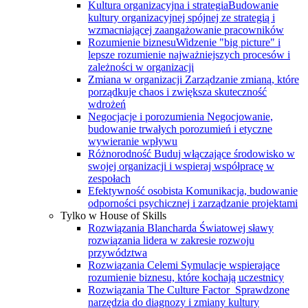
Kultura organizacyjna i strategia
Budowanie
kultury organizacyjnej spójnej ze strategią i
wzmacniającej zaangażowanie pracowników
Rozumienie biznesu
Widzenie "big picture" i
lepsze rozumienie najważniejszych procesów i
zależności w organizacji
Zmiana w organizacji
Zarządzanie zmianą, które
porządkuje chaos i zwiększa skuteczność
wdrożeń
Negocjacje i porozumienia
Negocjowanie,
budowanie trwałych porozumień i etyczne
wywieranie wpływu
Różnorodność
Buduj włączające środowisko w
swojej organizacji i wspieraj współpracę w
zespołach
Efektywność osobista
Komunikacja, budowanie
odporności psychicznej i zarządzanie projektami
Tylko w House of Skills
Rozwiązania Blancharda
Światowej sławy
rozwiązania lidera w zakresie rozwoju
przywództwa
Rozwiązania Celemi
Symulacje wspierające
rozumienie biznesu, które kochają uczestnicy
Rozwiązania The Culture Factor
Sprawdzone
narzędzia do diagnozy i zmiany kultury