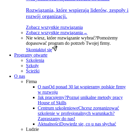
Rozwiązania, które wspierają liderów, zespoły i
rozwój organizacji.
Zobacz wszystkie rozwiązania
Zobacz wszystkie rozwiązania
→
Nie wiesz, które rozwiązanie wybrać?
Pomożemy
dopasować program do potrzeb Twojej firmy.
Skontaktuj się
Programy otwarte
Szkolenia
Szkoły
Ścieżki
O nas
Firma
O nas
Od ponad 30 lat wspieramy polskie firmy
w rozwoju
Jak pracujemy?
Poznaj unikalne metody pracy
House of Skills
Centrum szkoleniowe
Chcesz zorganizować
szkolenie w profesjonalnych warunkach?
Zapraszamy do nas!
Aktualności
Dowiedz się, co u nas słychać
Ludzie