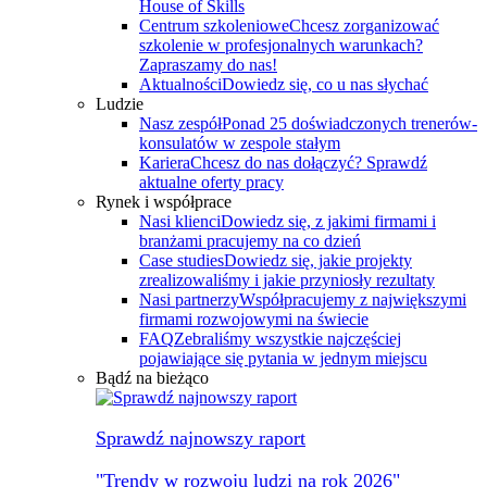
House of Skills
Centrum szkoleniowe
Chcesz zorganizować
szkolenie w profesjonalnych warunkach?
Zapraszamy do nas!
Aktualności
Dowiedz się, co u nas słychać
Ludzie
Nasz zespół
Ponad 25 doświadczonych trenerów-
konsulatów w zespole stałym
Kariera
Chcesz do nas dołączyć? Sprawdź
aktualne oferty pracy
Rynek i współprace
Nasi klienci
Dowiedz się, z jakimi firmami i
branżami pracujemy na co dzień
Case studies
Dowiedz się, jakie projekty
zrealizowaliśmy i jakie przyniosły rezultaty
Nasi partnerzy
Współpracujemy z największymi
firmami rozwojowymi na świecie
FAQ
Zebraliśmy wszystkie najczęściej
pojawiające się pytania w jednym miejscu
Bądź na bieżąco
Sprawdź najnowszy raport
"Trendy w rozwoju ludzi na rok 2026"