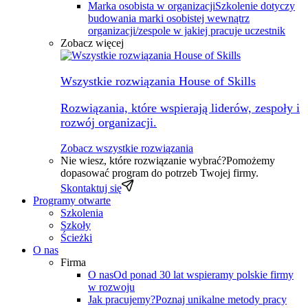
Marka osobista w organizacji
Szkolenie dotyczy
budowania marki osobistej wewnątrz
organizacji/zespole w jakiej pracuje uczestnik
Zobacz więcej
Wszystkie rozwiązania House of Skills
Rozwiązania, które wspierają liderów, zespoły i
rozwój organizacji.
Zobacz wszystkie rozwiązania
Nie wiesz, które rozwiązanie wybrać?
Pomożemy
dopasować program do potrzeb Twojej firmy.
Skontaktuj się
Programy otwarte
Szkolenia
Szkoły
Ścieżki
O nas
Firma
O nas
Od ponad 30 lat wspieramy polskie firmy
w rozwoju
Jak pracujemy?
Poznaj unikalne metody pracy