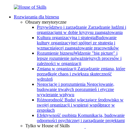
Rozwiązania dla biznesu
Obszary merytoryczne
Przywództwo i zarządzanie
Zarządzanie ludźmi i
organizacjami w dobie kryzysu zaangażowania
Kultura organizacyjna i strategia
Budowanie
kultury organizacyjnej spójnej ze strategią i
wzmacniającej zaangażowanie pracowników
Rozumienie biznesu
Widzenie "big picture" i
lepsze rozumienie najważniejszych procesów i
zależności w organizacji
Zmiana w organizacji
Zarządzanie zmianą, które
porządkuje chaos i zwiększa skuteczność
wdrożeń
Negocjacje i porozumienia
Negocjowanie,
budowanie trwałych porozumień i etyczne
wywieranie wpływu
Różnorodność
Buduj włączające środowisko w
swojej organizacji i wspieraj współpracę w
zespołach
Efektywność osobista
Komunikacja, budowanie
odporności psychicznej i zarządzanie projektami
Tylko w House of Skills