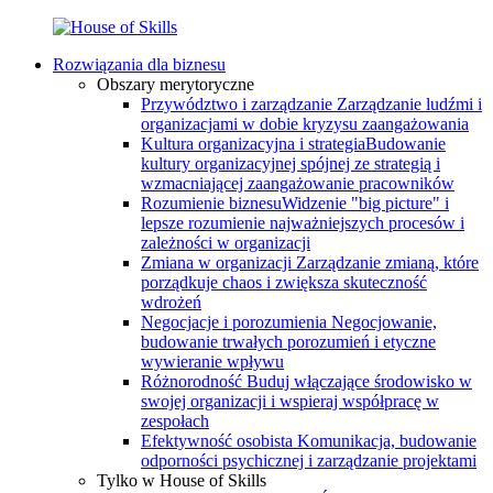
Rozwiązania dla biznesu
Obszary merytoryczne
Przywództwo i zarządzanie
Zarządzanie ludźmi i
organizacjami w dobie kryzysu zaangażowania
Kultura organizacyjna i strategia
Budowanie
kultury organizacyjnej spójnej ze strategią i
wzmacniającej zaangażowanie pracowników
Rozumienie biznesu
Widzenie "big picture" i
lepsze rozumienie najważniejszych procesów i
zależności w organizacji
Zmiana w organizacji
Zarządzanie zmianą, które
porządkuje chaos i zwiększa skuteczność
wdrożeń
Negocjacje i porozumienia
Negocjowanie,
budowanie trwałych porozumień i etyczne
wywieranie wpływu
Różnorodność
Buduj włączające środowisko w
swojej organizacji i wspieraj współpracę w
zespołach
Efektywność osobista
Komunikacja, budowanie
odporności psychicznej i zarządzanie projektami
Tylko w House of Skills