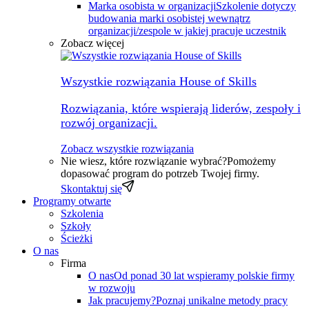
Marka osobista w organizacji
Szkolenie dotyczy
budowania marki osobistej wewnątrz
organizacji/zespole w jakiej pracuje uczestnik
Zobacz więcej
Wszystkie rozwiązania House of Skills
Rozwiązania, które wspierają liderów, zespoły i
rozwój organizacji.
Zobacz wszystkie rozwiązania
Nie wiesz, które rozwiązanie wybrać?
Pomożemy
dopasować program do potrzeb Twojej firmy.
Skontaktuj się
Programy otwarte
Szkolenia
Szkoły
Ścieżki
O nas
Firma
O nas
Od ponad 30 lat wspieramy polskie firmy
w rozwoju
Jak pracujemy?
Poznaj unikalne metody pracy