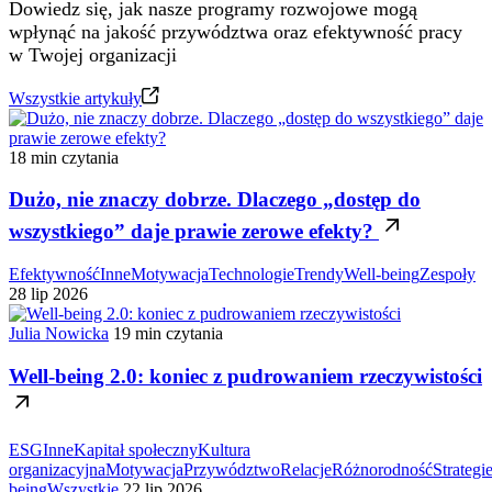
Dowiedz się, jak nasze programy rozwojowe mogą
wpłynąć na jakość przywództwa oraz efektywność pracy
w Twojej organizacji
Wszystkie artykuły
18 min czytania
Dużo, nie znaczy dobrze. Dlaczego „dostęp do
wszystkiego” daje prawie zerowe efekty?
Efektywność
Inne
Motywacja
Technologie
Trendy
Well-being
Zespoły
28 lip 2026
Julia Nowicka
19 min czytania
Well-being 2.0: koniec z pudrowaniem rzeczywistości
ESG
Inne
Kapitał społeczny
Kultura
organizacyjna
Motywacja
Przywództwo
Relacje
Różnorodność
Strategi
being
Wszystkie
22 lip 2026