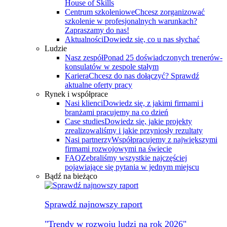
House of Skills
Centrum szkoleniowe
Chcesz zorganizować
szkolenie w profesjonalnych warunkach?
Zapraszamy do nas!
Aktualności
Dowiedz się, co u nas słychać
Ludzie
Nasz zespół
Ponad 25 doświadczonych trenerów-
konsulatów w zespole stałym
Kariera
Chcesz do nas dołączyć? Sprawdź
aktualne oferty pracy
Rynek i współprace
Nasi klienci
Dowiedz się, z jakimi firmami i
branżami pracujemy na co dzień
Case studies
Dowiedz się, jakie projekty
zrealizowaliśmy i jakie przyniosły rezultaty
Nasi partnerzy
Współpracujemy z największymi
firmami rozwojowymi na świecie
FAQ
Zebraliśmy wszystkie najczęściej
pojawiające się pytania w jednym miejscu
Bądź na bieżąco
Sprawdź najnowszy raport
"Trendy w rozwoju ludzi na rok 2026"