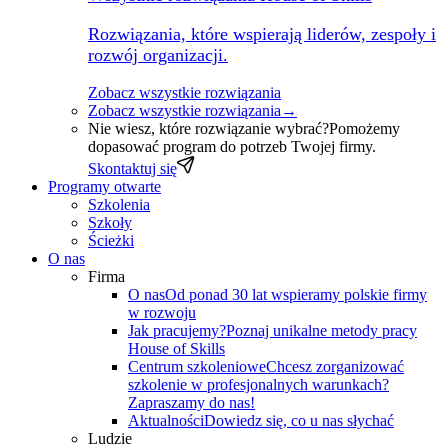
Rozwiązania, które wspierają liderów, zespoły i
rozwój organizacji.
Zobacz wszystkie rozwiązania
Zobacz wszystkie rozwiązania
→
Nie wiesz, które rozwiązanie wybrać?
Pomożemy
dopasować program do potrzeb Twojej firmy.
Skontaktuj się
Programy otwarte
Szkolenia
Szkoły
Ścieżki
O nas
Firma
O nas
Od ponad 30 lat wspieramy polskie firmy
w rozwoju
Jak pracujemy?
Poznaj unikalne metody pracy
House of Skills
Centrum szkoleniowe
Chcesz zorganizować
szkolenie w profesjonalnych warunkach?
Zapraszamy do nas!
Aktualności
Dowiedz się, co u nas słychać
Ludzie