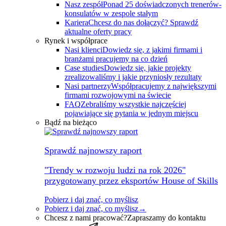
Nasz zespół
Ponad 25 doświadczonych trenerów-
konsulatów w zespole stałym
Kariera
Chcesz do nas dołączyć? Sprawdź
aktualne oferty pracy
Rynek i współprace
Nasi klienci
Dowiedz się, z jakimi firmami i
branżami pracujemy na co dzień
Case studies
Dowiedz się, jakie projekty
zrealizowaliśmy i jakie przyniosły rezultaty
Nasi partnerzy
Współpracujemy z największymi
firmami rozwojowymi na świecie
FAQ
Zebraliśmy wszystkie najczęściej
pojawiające się pytania w jednym miejscu
Bądź na bieżąco
Sprawdź najnowszy raport
"Trendy w rozwoju ludzi na rok 2026"
przygotowany przez eksportów House of Skills
Pobierz i daj znać, co myślisz
Pobierz i daj znać, co myślisz
→
Chcesz z nami pracować?
Zapraszamy do kontaktu