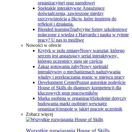
organizacyjnej oraz narodowej
Spektakle interaktywne
Angażujące
doświadczenia, zawieszone między
rzeczywistością a fikcją, które inspirują do
refleksji i działania.
Blended learning
Tradycyjne formy szkoleniowe
połączone z wiedzą z Harvardu i nauką w rytmie
pracy? U nas to możliwe
Nowości w ofercie
Krytyk w polu zmiany
Nowy warsztat, którego
sercem jest angażujący serial interaktywny, ​
którego uczestnicy stają się częścią
Zakaz gotowania żaby
Nowy spektakl
interaktywny o mechanizmach nadużywania
władzy i przekraczania granic w miejscu pracy
Development Center
Poznaj autorskie podejście
House of Skills do diagnozy kompetencji dla
kluczowych grup pracowmików
Marka osobista w organizacji
Szkolenie dotyczy
budowania marki osobistej wewnątrz
organizacji/zespole w jakiej pracuje uczestnik
Zobacz więcej
Wszystkie rozwiązania House of Skills