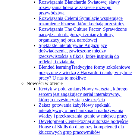
Rozwiązania Blancharda
Światowej sławy
rozwiązania lidera w zakresie rozwoju
przywództwa
Rozwiązania Celemi
Symulacje wspierające
rozumienie biznesu, które kochają uczestnicy
Rozwiązania The Culture Factor
Sprawdzone
narzędzia do diagnozy i zmiany kultury
organizacyjnej oraz narodowej
Spektakle interaktywne
Angażujące
doświadczenia, zawieszone między
rzeczywistością a fikcją, które inspirują do
refleksji i działania.
Blended learning
Tradycyjne formy szkoleniowe
połączone z wiedzą z Harvardu i nauką w rytmie
pracy? U nas to możliwe
Nowości w ofercie
Krytyk w polu zmiany
Nowy warsztat, którego
sercem jest angażujący serial interaktywny, ​
którego uczestnicy stają się częścią
Zakaz gotowania żaby
Nowy spektakl
interaktywny o mechanizmach nadużywania
władzy i przekraczania granic w miejscu pracy
Development Center
Poznaj autorskie podejście
House of Skills do diagnozy kompetencji dla
kluczowych grup pracowmików