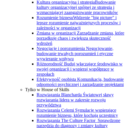
Kultura organizacyjna i strategia
Budowanie
kultury organizacyjnej spójnej ze strategią i
wzmacniającej zaangażowanie pracowników
Rozumienie biznesu
Widzenie "big picture" i
lepsze rozumienie najważniejszych procesów i
zależności w organizacji
Zmiana w organizacji
Zarządzanie zmianą, które
porządkuje chaos i zwiększa skuteczność
wdrożeń
Negocjacje i porozumienia
Negocjowanie,
budowanie trwałych porozumień i etyczne
wywieranie wpływu
Różnorodność
Buduj włączające środowisko w
swojej organizacji i wspieraj współpracę w
zespołach
Efektywność osobista
Komunikacja, budowanie
odporności psychicznej i zarządzanie projektami
Tylko w House of Skills
Rozwiązania Blancharda
Światowej sławy
rozwiązania lidera w zakresie rozwoju
przywództwa
Rozwiązania Celemi
Symulacje wspierające
rozumienie biznesu, które kochają uczestnicy
Rozwiązania The Culture Factor
Sprawdzone
narzędzia do diagnozy i zmiany kultury