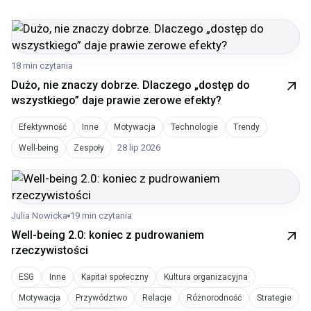
18 min czytania
Dużo, nie znaczy dobrze. Dlaczego „dostęp do
wszystkiego” daje prawie zerowe efekty?
Efektywność
Inne
Motywacja
Technologie
Trendy
28 lip 2026
Well-being
Zespoły
Julia Nowicka
19 min czytania
Well-being 2.0: koniec z pudrowaniem
rzeczywistości
ESG
Inne
Kapitał społeczny
Kultura organizacyjna
Motywacja
Przywództwo
Relacje
Różnorodność
Strategie