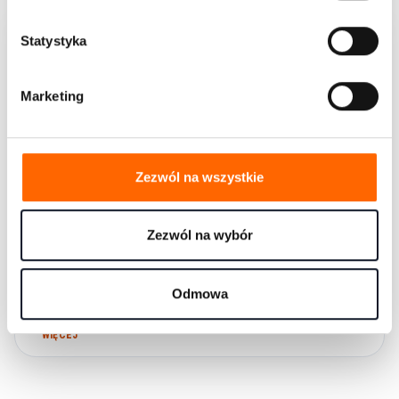
z
g
Statystyka
o
d
Marketing
y
Zezwól na wszystkie
Zezwól na wybór
Nowy Jednominutowy Menedżer
Odmowa
Autorzy, świadomi ogromu zmian, jakie zaszły od momentu...
WIĘCEJ