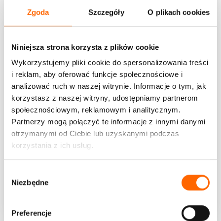
Zgoda
Szczegóły
O plikach cookies
Niniejsza strona korzysta z plików cookie
Wykorzystujemy pliki cookie do spersonalizowania treści
i reklam, aby oferować funkcje społecznościowe i
analizować ruch w naszej witrynie. Informacje o tym, jak
korzystasz z naszej witryny, udostępniamy partnerom
społecznościowym, reklamowym i analitycznym.
Partnerzy mogą połączyć te informacje z innymi danymi
otrzymanymi od Ciebie lub uzyskanymi podczas
korzystania z ich usług.
Jak zwyciężać w pracy
W
W świecie biznesu konieczność rozwoju ludzi odnosi się...
Niezbędne
y
b
WIĘCEJ
ó
Preferencje
r