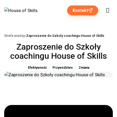
Kontakt
Strefa wiedzy
Zaproszenie do Szkoły coachingu House of Skills
Rozwiązania dla biznesu
Zaproszenie do Szkoły
coachingu House of Skills
Programy otwarte
Efektywność
Przywództwo
Zmiana
O nas
Strefa wiedzy