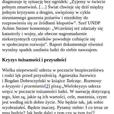
diagnozuje tę sytuację bez ogródek: „Żyjemy w świecie
pełnym zmartwień. […] Świat chwieje się dziś między
jednym kryzysem a drugim, uwięziony w cyklu
nieustannego gaszenia pożarów i niezdolny do
rozprawienia się ze źródłami kłopotów”. Szef UNDP
Achim Steiner komentuje: „Wcześniej też zdarzały się
katastrofy i wojny, ale obecne nagromadzenie
niekorzystnych czynników powoduje cofnięcie się
w społecznym rozwoju”. Raport dokumentuje również
wyraźny spadek zaufania ludzi do siebie nawzajem.
Kryzys tożsamości i przyszłości
Wielka niepewność uderza w poczucie bezpieczeństwa
i rodzi lęk przed przyszłością. Agnieszka Jucewicz
i Bogdan Dobroczyński w książce
Tańcząc. Rozmowy
o kryzysie i przemianie
[2]
piszą:„Wielokryzys uderza
wręcz w poczucie tożsamości ludzi. W narrację dotyczącą
tego, kim są, jakie są ich wartości, cele, marzenia, czym
jest według nich dobre życie. Nie będzie tak, jak sobie
wyobrażałeś. Będzie inaczej. Pytamy siebie: I co teraz ze
mną będzie? Jak będę dalej z tym czy w tym żyć?