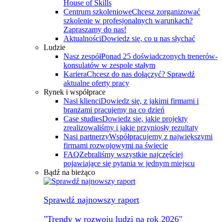
House of Skills
Centrum szkoleniowe
Chcesz zorganizować
szkolenie w profesjonalnych warunkach?
Zapraszamy do nas!
Aktualności
Dowiedz się, co u nas słychać
Ludzie
Nasz zespół
Ponad 25 doświadczonych trenerów-
konsulatów w zespole stałym
Kariera
Chcesz do nas dołączyć? Sprawdź
aktualne oferty pracy
Rynek i współprace
Nasi klienci
Dowiedz się, z jakimi firmami i
branżami pracujemy na co dzień
Case studies
Dowiedz się, jakie projekty
zrealizowaliśmy i jakie przyniosły rezultaty
Nasi partnerzy
Współpracujemy z największymi
firmami rozwojowymi na świecie
FAQ
Zebraliśmy wszystkie najczęściej
pojawiające się pytania w jednym miejscu
Bądź na bieżąco
Sprawdź najnowszy raport
"Trendy w rozwoju ludzi na rok 2026"