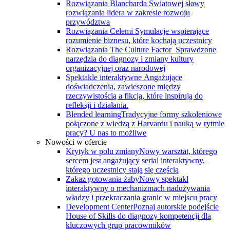
Rozwiązania Blancharda
Światowej sławy
rozwiązania lidera w zakresie rozwoju
przywództwa
Rozwiązania Celemi
Symulacje wspierające
rozumienie biznesu, które kochają uczestnicy
Rozwiązania The Culture Factor
Sprawdzone
narzędzia do diagnozy i zmiany kultury
organizacyjnej oraz narodowej
Spektakle interaktywne
Angażujące
doświadczenia, zawieszone między
rzeczywistością a fikcją, które inspirują do
refleksji i działania.
Blended learning
Tradycyjne formy szkoleniowe
połączone z wiedzą z Harvardu i nauką w rytmie
pracy? U nas to możliwe
Nowości w ofercie
Krytyk w polu zmiany
Nowy warsztat, którego
sercem jest angażujący serial interaktywny, ​
którego uczestnicy stają się częścią
Zakaz gotowania żaby
Nowy spektakl
interaktywny o mechanizmach nadużywania
władzy i przekraczania granic w miejscu pracy
Development Center
Poznaj autorskie podejście
House of Skills do diagnozy kompetencji dla
kluczowych grup pracowmików