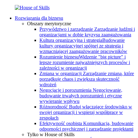
Rozwiązania dla biznesu
Obszary merytoryczne
Przywództwo i zarządzanie
Zarządzanie ludźmi i
organizacjami w dobie kryzysu zaangażowania
Kultura organizacyjna i strategia
Budowanie
kultury organizacyjnej spójnej ze strategią i
wzmacniającej zaangażowanie pracowników
Rozumienie biznesu
Widzenie "big picture" i
lepsze rozumienie najważniejszych procesów i
zależności w organizacji
Zmiana w organizacji
Zarządzanie zmianą, które
porządkuje chaos i zwiększa skuteczność
wdrożeń
Negocjacje i porozumienia
Negocjowanie,
budowanie trwałych porozumień i etyczne
wywieranie wpływu
Różnorodność
Buduj włączające środowisko w
swojej organizacji i wspieraj współpracę w
zespołach
Efektywność osobista
Komunikacja, budowanie
odporności psychicznej i zarządzanie projektami
Tylko w House of Skills