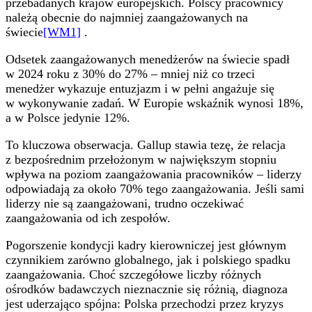
przebadanych krajów europejskich.
Polscy pracownicy
należą obecnie do najmniej zaangażowanych na
świecie
[WM1]
.
Odsetek zaangażowanych menedżerów na świecie spadł
w 2024 roku z 30% do 27% – mniej niż co trzeci
menedżer wykazuje entuzjazm i w pełni angażuje się
w wykonywanie zadań. W Europie wskaźnik wynosi 18%,
a w Polsce jedynie 12%.
To kluczowa obserwacja. Gallup stawia tezę, że relacja
z bezpośrednim przełożonym w największym stopniu
wpływa na poziom zaangażowania pracowników – liderzy
odpowiadają za około 70% tego zaangażowania. Jeśli sami
liderzy nie są zaangażowani, trudno oczekiwać
zaangażowania od ich zespołów.
Pogorszenie kondycji kadry kierowniczej jest głównym
czynnikiem zarówno globalnego, jak i polskiego spadku
zaangażowania. Choć szczegółowe liczby różnych
ośrodków badawczych nieznacznie się różnią, diagnoza
jest uderzająco spójna: Polska przechodzi przez kryzys