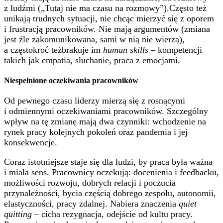
z ludźmi („Tutaj nie ma czasu na rozmowy”).Często też
unikają trudnych sytuacji, nie chcąc mierzyć się z oporem
i frustracją pracowników. Nie mają argumentów (zmiana
jest źle zakomunikowana, sami w nią nie wierzą),
a częstokroć teżbrakuje im
human skills
– kompetencji
takich jak empatia, słuchanie, praca z emocjami.
Niespełnione oczekiwania pracowników
Od pewnego czasu liderzy mierzą się z rosnącymi
i odmiennymi oczekiwaniami pracowników. Szczególny
wpływ na tę zmianę mają dwa czynniki: wchodzenie na
rynek pracy kolejnych pokoleń oraz pandemia i jej
konsekwencje.
Coraz istotniejsze staje się dla ludzi, by praca była ważna
i miała sens. Pracownicy oczekują: docenienia i feedbacku,
możliwości rozwoju, dobrych relacji i poczucia
przynależności, bycia częścią dobrego zespołu, autonomii,
elastyczności, pracy zdalnej. Nabiera znaczenia
quiet
quitting
– cicha rezygnacja, odejście od kultu pracy.