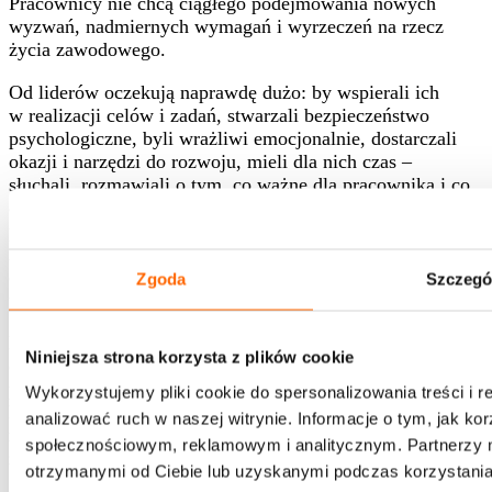
Pracownicy nie chcą ciągłego podejmowania nowych
wyzwań, nadmiernych wymagań i wyrzeczeń na rzecz
życia zawodowego.
Od liderów oczekują naprawdę dużo: by wspierali ich
w realizacji celów i zadań, stwarzali bezpieczeństwo
psychologiczne, byli wrażliwi emocjonalnie, dostarczali
okazji i narzędzi do rozwoju, mieli dla nich czas –
słuchali, rozmawiali o tym, co ważne dla pracownika i co
dzieje się w firmie, okazywali zrozumienie dla
pogarszającego się stanu zdrowia psychicznego, doceniali
i dawali konstruktywną informację zwrotną, prowadzili
otwarte rozmowy o celach i zmieniających się
Zgoda
Szczegó
priorytetach, wyjaśniali, dlaczego robimy to, co robimy.
Nieliczni liderzy i organizacje potrafią skutecznie
Niniejsza strona korzysta z plików cookie
odpowiadać na te potrzeby. Najczęściej oczekiwania
pracowników pozostają w dużym stopniu niezaspokojone.
Wykorzystujemy pliki cookie do spersonalizowania treści i 
Liderzy pełniący funkcję „emocjonalnego zderzaka”
analizować ruch w naszej witrynie. Informacje o tym, jak k
między oczekiwaniami firmy a potrzebami zestresowanego
społecznościowym, reklamowym i analitycznym. Partnerzy m
zespołu najczęściej wybierają oczekiwania firmy.
otrzymanymi od Ciebie lub uzyskanymi podczas korzystania 