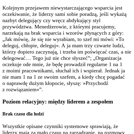
Kolejnym przejawem niewystarczającego wsparcia jest
oczekiwanie, że liderzy sami sobie poradzą, jeśli wykażą
nazbyt delegujący czy wręcz abdykujący styl
przywództwa. Menedżerowie, z którymi pracujemy,
narzekają na brak wsparcia i wzorów płynących z góry:
„Jak mówię, że się nie wyrabiam, to szef mi mówi: »To
deleguj, chłopie, deleguj«. A ja mam trzy czwarte ludzi,
którzy dopiero zaczynają, i trzeba im poświęcać czas, a nie
delegować… Tego już nie chce słyszeć”; „Organizacja
oczekuje ode mnie, że będę prowadził regularne 1 na 1
z moimi pracownikami, słuchał ich i wspierał. Jednak ja
nie mam 1 na 1 ze swoim szefem, a kiedy chcę pogadać
o naprawdę dużym kłopocie, słyszę: »Przychodź
z rozwiązaniem«”.
Poziom relacyjny: między liderem a zespołem
Brak czasu dla ludzi
Wszystkie opisane czynniki systemowe sprawiają, że
liderzy mają za mało czasu na zarządzanie, na rozmowy