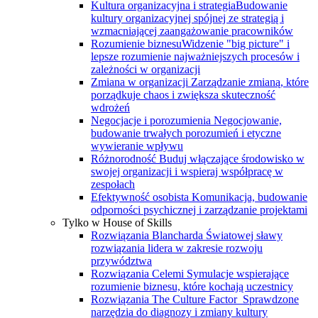
Kultura organizacyjna i strategia
Budowanie
kultury organizacyjnej spójnej ze strategią i
wzmacniającej zaangażowanie pracowników
Rozumienie biznesu
Widzenie "big picture" i
lepsze rozumienie najważniejszych procesów i
zależności w organizacji
Zmiana w organizacji
Zarządzanie zmianą, które
porządkuje chaos i zwiększa skuteczność
wdrożeń
Negocjacje i porozumienia
Negocjowanie,
budowanie trwałych porozumień i etyczne
wywieranie wpływu
Różnorodność
Buduj włączające środowisko w
swojej organizacji i wspieraj współpracę w
zespołach
Efektywność osobista
Komunikacja, budowanie
odporności psychicznej i zarządzanie projektami
Tylko w House of Skills
Rozwiązania Blancharda
Światowej sławy
rozwiązania lidera w zakresie rozwoju
przywództwa
Rozwiązania Celemi
Symulacje wspierające
rozumienie biznesu, które kochają uczestnicy
Rozwiązania The Culture Factor
Sprawdzone
narzędzia do diagnozy i zmiany kultury