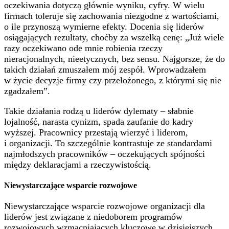
oczekiwania dotyczą głównie wyniku, cyfry. W wielu
firmach toleruje się zachowania niezgodne z wartościami,
o ile przynoszą wymierne efekty. Docenia się liderów
osiągających rezultaty, choćby za wszelką cenę: „Już wiele
razy oczekiwano ode mnie robienia rzeczy
nieracjonalnych, nieetycznych, bez sensu. Najgorsze, że do
takich działań zmuszałem mój zespół. Wprowadzałem
w życie decyzje firmy czy przełożonego, z którymi się nie
zgadzałem”.
Takie działania rodzą u liderów dylematy – słabnie
lojalność, narasta cynizm, spada zaufanie do kadry
wyższej. Pracownicy przestają wierzyć i liderom,
i organizacji. To szczególnie kontrastuje ze standardami
najmłodszych pracowników – oczekujących spójności
między deklaracjami a rzeczywistością.
Niewystarczające wsparcie rozwojowe
Niewystarczające wsparcie rozwojowe organizacji dla
liderów jest związane z niedoborem programów
rozwojowych wzmacniających kluczowe w dzisiejszych