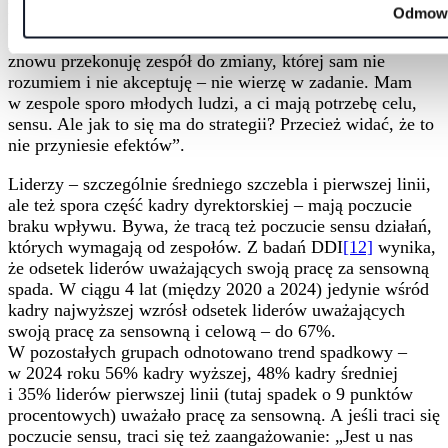
Odmow
liczbą ludzi, a do tego ciągle coś zmienia w priorytetach”;
„Mam kłopot z autentycznością i autorytetem, kiedy
znowu przekonuję zespół do zmiany, której sam nie
rozumiem i nie akceptuję – nie wierzę w zadanie. Mam
w zespole sporo młodych ludzi, a ci mają potrzebę celu,
sensu. Ale jak to się ma do strategii? Przecież widać, że to
nie przyniesie efektów”.
Liderzy – szczególnie średniego szczebla i pierwszej linii,
ale też spora część kadry dyrektorskiej – mają poczucie
braku wpływu. Bywa, że tracą też poczucie sensu działań,
których wymagają od zespołów.
Z badań DDI
[12]
wynika,
że odsetek liderów uważających swoją pracę za sensowną
spada. W ciągu 4 lat (między 2020 a 2024) jedynie wśród
kadry najwyższej wzrósł odsetek liderów uważających
swoją pracę za sensowną i celową ‒ do 67%.
W pozostałych grupach odnotowano trend spadkowy –
w 2024 roku 56% kadry wyższej, 48% kadry średniej
i 35% liderów pierwszej linii (tutaj spadek o 9 punktów
procentowych) uważało pracę za sensowną. A jeśli traci się
poczucie sensu, traci się też zaangażowanie: „Jest u nas