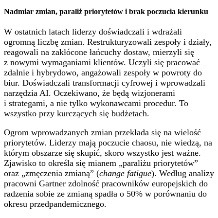
Nadmiar zmian, paraliż priorytetów i brak poczucia kierunku
W ostatnich latach liderzy doświadczali i wdrażali
ogromną liczbę zmian. Restrukturyzowali zespoły i działy,
reagowali na zakłócone łańcuchy dostaw, mierzyli się
z nowymi wymaganiami klientów. Uczyli się pracować
zdalnie i hybrydowo, angażowali zespoły w powroty do
biur. Doświadczali transformacji cyfrowej i wprowadzali
narzędzia AI. Oczekiwano, że będą wizjonerami
i strategami, a nie tylko wykonawcami procedur. To
wszystko przy kurczących się budżetach.
Ogrom wprowadzanych zmian przekłada się na wielość
priorytetów. Liderzy mają poczucie chaosu, nie wiedzą, na
którym obszarze się skupić, skoro wszystko jest ważne.
Zjawisko to określa się mianem „paraliżu priorytetów”
oraz „zmęczenia zmianą” (
change fatigue
). Według analizy
pracowni Gartner zdolność pracowników europejskich do
radzenia sobie ze zmianą spadła o 50% w porównaniu do
okresu przedpandemicznego.