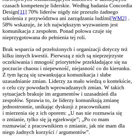
czasach kompetencje liderskie. Według badania Concordia
Design
[11]
70% liderów nigdy nie przeszło żadnego
szkolenia z przywództwa ani zarządzania ludźmi
[WM2]
.
58% wskazuje, że ich największym wyzwaniem jest
komunikacja z zespołem. Ponad połowa czuje się
nieprzygotowana do pełnienia tej roli.
Brak wsparcia od przełożonych i organizacji dotyczy też
kilku innych kwestii. Pierwszą z nich są nieprzejrzyste
oczekiwania i mnogość priorytetów przekładające się na
poczucie chaosu i niepewność, niejasność co do kierunku.
Z tym łączą się szwankująca komunikacja i słabe
uzasadnianie zmian. Liderzy za mało wiedzą o kontekście,
o celu czy powodach wprowadzanych zmian. W takich
sytuacjach brakuje im argumentów i uzasadnień dla
zespołów. Sprawia to, że liderzy komunikują zmianę
jednostronnie, unikając dyskusji z pracownikami
i mierzenia się z ich oporem: „U nas nie rozmawia się
o zmianie, tylko się ją egzekwuje”; „Po co mam
rozmawiać z pracownikiem o zmianie, jak nie mam dla
niego żadnych korzyści / argumentów”.