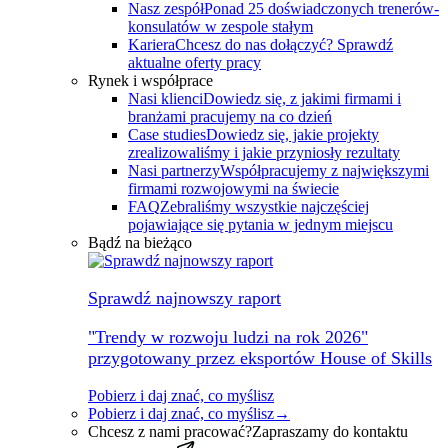
Nasz zespół
Ponad 25 doświadczonych trenerów-
konsulatów w zespole stałym
Kariera
Chcesz do nas dołączyć? Sprawdź
aktualne oferty pracy
Rynek i współprace
Nasi klienci
Dowiedz się, z jakimi firmami i
branżami pracujemy na co dzień
Case studies
Dowiedz się, jakie projekty
zrealizowaliśmy i jakie przyniosły rezultaty
Nasi partnerzy
Współpracujemy z największymi
firmami rozwojowymi na świecie
FAQ
Zebraliśmy wszystkie najczęściej
pojawiające się pytania w jednym miejscu
Bądź na bieżąco
Sprawdź najnowszy raport
"Trendy w rozwoju ludzi na rok 2026"
przygotowany przez eksportów House of Skills
Pobierz i daj znać, co myślisz
Pobierz i daj znać, co myślisz
→
Chcesz z nami pracować?
Zapraszamy do kontaktu