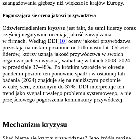
zaangażowania głębszy niż większość krajów Europy.
Pogarszająca się ocena jakości przywództwa
Odzwierciedleniem kryzysu jest fakt, że sami liderzy coraz
częściej negatywnie oceniają jakość zarządzania
w firmach. Według DDI
[10]
oceny jakości przywództwa
pozostają na niskim poziomie od kilkunastu lat. Odsetek
liderów, którzy uznają jakość przywództwa w swoich
organizacjach za wysoką, wahał się w latach 2008–2024
w przedziale 37–48%. Po krótkim wzroście w okresie
pandemii poziom ten ponownie spadł i w ostatniej fali
badania (2024) znajduje się na najniższym poziomie
w całej serii, zbliżonym do 37%. DDI interpretuje ten
trend jako sygnał trwałego problemu systemowego, a nie
przejściowego pogorszenia koniunktury przywódczej.
Mechanizm kryzysu
Skąd bierze się kryzys przywództwa? Jego źródła można