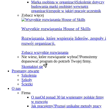
Marka osobista w organizacji
Szkolenie dotyczy
budowania marki osobistej wewnątrz
organizacji/zespole w jakiej pracuje uczestnik
Zobacz więcej
Wszystkie rozwiązania House of Skills
Rozwiązania, które wspierają liderów, zespoły i
rozwój organizacji.
Zobacz wszystkie rozwiązania
Nie wiesz, które rozwiązanie wybrać?
Pomożemy
dopasować program do potrzeb Twojej firmy.
Skontaktuj się
Programy otwarte
Szkolenia
Szkoły
Ścieżki
O nas
Firma
O nas
Od ponad 30 lat wspieramy polskie firmy
w rozwoju
Jak pracujemy?
Poznaj unikalne metody pracy