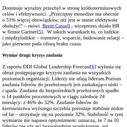
Dominuje wyraźny przechył w stronę krótkoterminowych
celów i efektywności. „Przeciętny menedżer ma obecnie
o 51% więcej obowiązków, niż jest w stanie efektywnie
obsłużyć” – mówi
Brent Cassell
, wiceprezes działu HR
w firmie Gartner
[5]
. W takich warunkach to, co ludzkie
i międzyludzkie – rozmowy, wsparcie, budowanie relacji –
jako pierwsze pada ofiarą braku czasu.
Wymiar drugi: kryzys zaufania
Z raportu DDI Global Leadership Forecast
[6]
wyłania się
obraz postępującego kryzysu zaufania na wszystkich
poziomach organizacji. Liderzy nie ufają liderom.Poziom
zaufania liderów do przełożonych jest zaskakująco niski –
i spada. Zaufanie do bezpośrednich przełożonych spadło
o 14 punktów procentowych w ciągu zaledwie 24
miesięcy: z 46% do 32%. Zaufanie liderów do
kierownictwa wyższego szczebla pozostaje stabilnie niskie
od lat – utrzymuje się na poziomie 32%. Stabilność w tym
wymiarze nie napawa optymizmem: oznacza, że 7 na 10
liderów nie ufa ani bezpośrednim przełożonym, ani