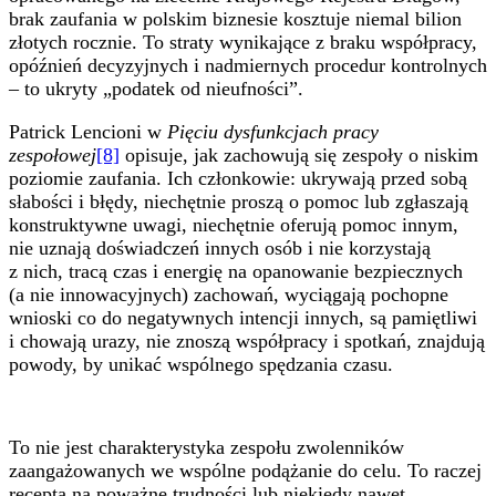
brak zaufania w polskim biznesie kosztuje niemal bilion
złotych rocznie. To straty wynikające z braku współpracy,
opóźnień decyzyjnych i nadmiernych procedur kontrolnych
– to ukryty „podatek od nieufności”.
Patrick Lencioni w
Pięciu dysfunkcjach pracy
zespołowej
[8]
opisuje, jak zachowują się zespoły o niskim
poziomie zaufania. Ich członkowie: ukrywają przed sobą
słabości i błędy, niechętnie proszą o pomoc lub zgłaszają
konstruktywne uwagi, niechętnie oferują pomoc innym,
nie uznają doświadczeń innych osób i nie korzystają
z nich, tracą czas i energię na opanowanie bezpiecznych
(a nie innowacyjnych) zachowań, wyciągają pochopne
wnioski co do negatywnych intencji innych, są pamiętliwi
i chowają urazy, nie znoszą współpracy i spotkań, znajdują
powody, by unikać wspólnego spędzania czasu.
To nie jest charakterystyka zespołu zwolenników
zaangażowanych we wspólne podążanie do celu. To raczej
recepta na poważne trudności lub niekiedy nawet