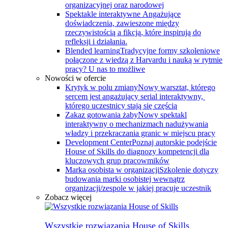
organizacyjnej oraz narodowej
Spektakle interaktywne
Angażujące
doświadczenia, zawieszone między
rzeczywistością a fikcją, które inspirują do
refleksji i działania.
Blended learning
Tradycyjne formy szkoleniowe
połączone z wiedzą z Harvardu i nauką w rytmie
pracy? U nas to możliwe
Nowości w ofercie
Krytyk w polu zmiany
Nowy warsztat, którego
sercem jest angażujący serial interaktywny, ​
którego uczestnicy stają się częścią
Zakaz gotowania żaby
Nowy spektakl
interaktywny o mechanizmach nadużywania
władzy i przekraczania granic w miejscu pracy
Development Center
Poznaj autorskie podejście
House of Skills do diagnozy kompetencji dla
kluczowych grup pracowmików
Marka osobista w organizacji
Szkolenie dotyczy
budowania marki osobistej wewnątrz
organizacji/zespole w jakiej pracuje uczestnik
Zobacz więcej
Wszystkie rozwiązania House of Skills