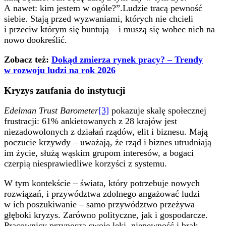
A nawet: kim jestem w ogóle?”.Ludzie tracą pewność
siebie. Stają przed wyzwaniami, których nie chcieli
i przeciw którym się buntują – i muszą się wobec nich na
nowo dookreślić.
Zobacz też:
Dokąd zmierza rynek pracy? – Trendy
w rozwoju ludzi na rok 2026
Kryzys zaufania do instytucji
Edelman Trust Barometer
[3]
pokazuje skalę społecznej
frustracji: 61% ankietowanych z 28 krajów jest
niezadowolonych z działań rządów, elit i biznesu. Mają
poczucie krzywdy – uważają, że rząd i biznes utrudniają
im życie, służą wąskim grupom interesów, a bogaci
czerpią niesprawiedliwe korzyści z systemu.
W tym kontekście – świata, który potrzebuje nowych
rozwiązań, i przywództwa zdolnego angażować ludzi
w ich poszukiwanie – samo przywództwo przeżywa
głęboki kryzys. Zarówno polityczne, jak i gospodarcze.
Pracownicy przynoszą swoje lęki, niepewność i brak