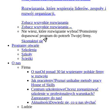
Rozwiązania, które wspierają liderów, zespoły i
rozwój organizacji.
Zobacz wszystkie rozwiązania
Zobacz wszystkie rozwiązania
→
Nie wiesz, które rozwiązanie wybrać?
Pomożemy
dopasować program do potrzeb Twojej firmy.
Skontaktuj się
Programy otwarte
Szkolenia
Szkoły
Ścieżki
O nas
Firma
O nas
Od ponad 30 lat wspieramy polskie firmy
w rozwoju
Jak pracujemy?
Poznaj unikalne metody pracy
House of Skills
Centrum szkoleniowe
Chcesz zorganizować
szkolenie w profesjonalnych warunkach?
Zapraszamy do nas!
Aktualności
Dowiedz się, co u nas słychać
Ludzie