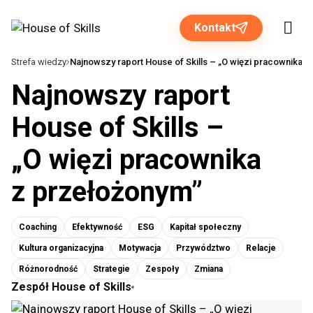
Kontakt
Strefa wiedzy
Najnowszy raport House of Skills – „O więzi pracownika 
Najnowszy raport
Rozwiązania dla biznesu
House of Skills –
„O więzi pracownika
Programy otwarte
z przełożonym”
O nas
Coaching
Efektywność
ESG
Kapitał społeczny
Strefa wiedzy
Kultura organizacyjna
Motywacja
Przywództwo
Relacje
Różnorodność
Strategie
Zespoły
Zmiana
Zespół House of Skills