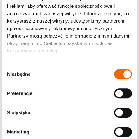
rzeczywistości
i reklam, aby oferować funkcje społecznościowe i
ESG
Inne
Kapitał społeczny
Kultura organizacyjna
analizować ruch w naszej witrynie. Informacje o tym, jak
korzystasz z naszej witryny, udostępniamy partnerom
Motywacja
Przywództwo
Relacje
Różnorodność
Strategie
społecznościowym, reklamowym i analitycznym.
22 lip 2026
Well-being
Wszystkie
Partnerzy mogą połączyć te informacje z innymi danymi
otrzymanymi od Ciebie lub uzyskanymi podczas
korzystania z ich usług.
Łukasz Nowak
10 min czytania
Machine Culture
W
Niezbędne
y
AI
Dla klienta
Efektywność
Inne
Kultura organizacyjna
b
13 lip 2026
Przywództwo
Relacje
Strategie
Trendy
ó
Preferencje
r
z
Blog
g
Statystyka
o
Polecane książki
d
Marketing
y
Dowiedz się, jak nasze programy rozwojowe mogą