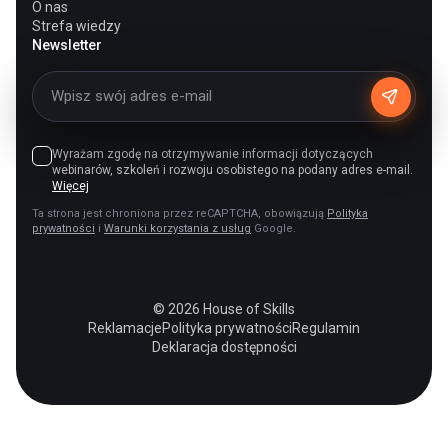
O nas
Strefa wiedzy
Newsletter
Wyrażam zgodę na otrzymywanie informacji dotyczących
webinarów, szkoleń i rozwoju osobistego na podany adres e-mail.
Więcej
Ta strona jest chroniona przez reCAPTCHA, obowiązują
Polityka
prywatności
i
Warunki korzystania z usług
Google.
© 2026 House of Skills
Reklamacje
Polityka prywatności
Regulamin
Deklaracja dostępności
PL
EN