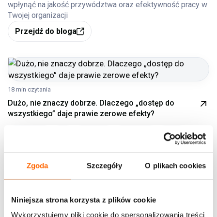
wpłynąć na jakość przywództwa oraz efektywność pracy w
Twojej organizacji
Przejdź do bloga
18 min czytania
Dużo, nie znaczy dobrze. Dlaczego „dostęp do
wszystkiego” daje prawie zerowe efekty?
Efektywność
Inne
Motywacja
Technologie
Trendy
28 lip 2026
Well-being
Zespoły
Zgoda
Szczegóły
O plikach cookies
Julia Nowicka
19 min czytania
Niniejsza strona korzysta z plików cookie
Well-being 2.0: koniec z pudrowaniem
Wykorzystujemy pliki cookie do spersonalizowania treści