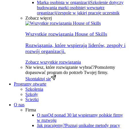
Marka osobista w organizacji
Szkolenie dotyczy
budowania marki osobistej wewnątrz
organizacji/zespole w jakiej pracuje uczestnik
Zobacz więcej
Wszystkie rozwiązania House of Skills
Rozwiązania, które wspierają liderów, zespoły i
rozwój organizacji.
Zobacz wszystkie rozwiązania
Nie wiesz, które rozwiązanie wybrać?
Pomożemy
dopasować program do potrzeb Twojej firmy.
Skontaktuj się
Programy otwarte
Szkolenia
Szkoły
Ścieżki
O nas
Firma
O nas
Od ponad 30 lat wspieramy polskie firmy
w rozwoju
Jak pracujemy?
Poznaj unikalne metody pracy