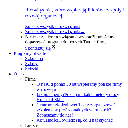
Rozwiązania, które wspierają liderów, zespoły i
rozwój organizacji.
Zobacz wszystkie rozwiązania
Zobacz wszystkie rozwiązania
→
Nie wiesz, które rozwiązanie wybrać?
Pomożemy
dopasować program do potrzeb Twojej firmy.
Skontaktuj się
Programy otwarte
Szkolenia
Szkoły
Ścieżki
O nas
Firma
O nas
Od ponad 30 lat wspieramy polskie firmy
w rozwoju
Jak pracujemy?
Poznaj unikalne metody pracy
House of Skills
Centrum szkoleniowe
Chcesz zorganizować
szkolenie w profesjonalnych warunkach?
Zapraszamy do nas!
Aktualności
Dowiedz się, co u nas słychać
Ludzie