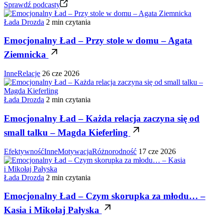
Sprawdź podcasty
Łada Drozda
2 min czytania
Emocjonalny Ład – Przy stole w domu – Agata
Ziemnicka
Inne
Relacje
26 cze 2026
Łada Drozda
2 min czytania
Emocjonalny Ład – Każda relacja zaczyna się od
small talku – Magda Kieferling
Efektywność
Inne
Motywacja
Różnorodność
17 cze 2026
Łada Drozda
2 min czytania
Emocjonalny Ład – Czym skorupka za młodu… –
Kasia i Mikołaj Pałyska