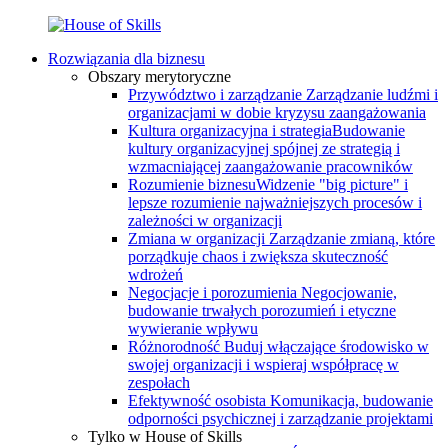
Rozwiązania dla biznesu
Obszary merytoryczne
Przywództwo i zarządzanie
Zarządzanie ludźmi i
organizacjami w dobie kryzysu zaangażowania
Kultura organizacyjna i strategia
Budowanie
kultury organizacyjnej spójnej ze strategią i
wzmacniającej zaangażowanie pracowników
Rozumienie biznesu
Widzenie "big picture" i
lepsze rozumienie najważniejszych procesów i
zależności w organizacji
Zmiana w organizacji
Zarządzanie zmianą, które
porządkuje chaos i zwiększa skuteczność
wdrożeń
Negocjacje i porozumienia
Negocjowanie,
budowanie trwałych porozumień i etyczne
wywieranie wpływu
Różnorodność
Buduj włączające środowisko w
swojej organizacji i wspieraj współpracę w
zespołach
Efektywność osobista
Komunikacja, budowanie
odporności psychicznej i zarządzanie projektami
Tylko w House of Skills