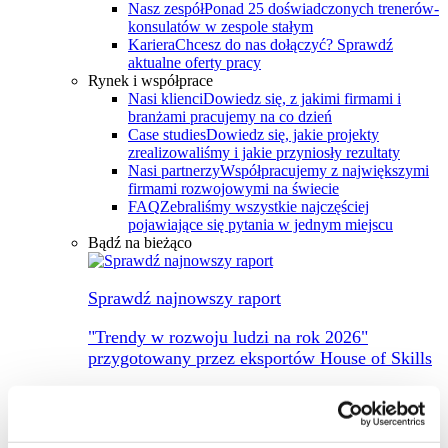
Nasz zespół
Ponad 25 doświadczonych trenerów-
konsulatów w zespole stałym
Kariera
Chcesz do nas dołączyć? Sprawdź
aktualne oferty pracy
Rynek i współprace
Nasi klienci
Dowiedz się, z jakimi firmami i
branżami pracujemy na co dzień
Case studies
Dowiedz się, jakie projekty
zrealizowaliśmy i jakie przyniosły rezultaty
Nasi partnerzy
Współpracujemy z największymi
firmami rozwojowymi na świecie
FAQ
Zebraliśmy wszystkie najczęściej
pojawiające się pytania w jednym miejscu
Bądź na bieżąco
Sprawdź najnowszy raport
"Trendy w rozwoju ludzi na rok 2026"
przygotowany przez eksportów House of Skills
Pobierz i daj znać, co myślisz
Pobierz i daj znać, co myślisz
→
Chcesz z nami pracować?
Zapraszamy do kontaktu