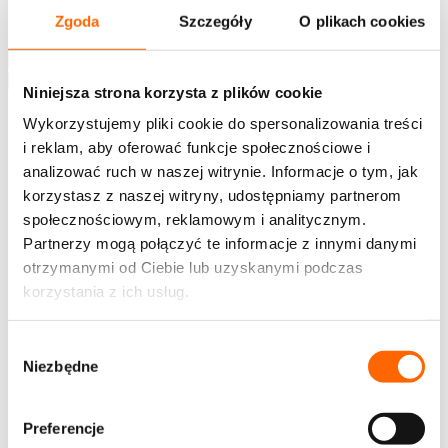
Napisz do nas
Zgoda
Szczegóły
O plikach cookies
Strefa wiedzy
Wyszukaj
Niniejsza strona korzysta z plików cookie
Wykorzystujemy pliki cookie do spersonalizowania treści
i reklam, aby oferować funkcje społecznościowe i
analizować ruch w naszej witrynie. Informacje o tym, jak
korzystasz z naszej witryny, udostępniamy partnerom
społecznościowym, reklamowym i analitycznym.
PL
EN
Partnerzy mogą połączyć te informacje z innymi danymi
otrzymanymi od Ciebie lub uzyskanymi podczas
Newsletter
korzystania z ich usług.
Chcesz jako pierwszy otrzymywać ciekawe treści z
zakresu rozwoju, zaproszenia na bezpłatne webinary,
Wybór
informacje o szkoleniach i promocjach House of
Niezbędne
zgody
Skills?
Preferencje
Bądź na bieżąco - zapisz się!