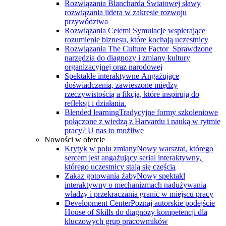
Rozwiązania Blancharda
Światowej sławy
rozwiązania lidera w zakresie rozwoju
przywództwa
Rozwiązania Celemi
Symulacje wspierające
rozumienie biznesu, które kochają uczestnicy
Rozwiązania The Culture Factor
Sprawdzone
narzędzia do diagnozy i zmiany kultury
organizacyjnej oraz narodowej
Spektakle interaktywne
Angażujące
doświadczenia, zawieszone między
rzeczywistością a fikcją, które inspirują do
refleksji i działania.
Blended learning
Tradycyjne formy szkoleniowe
połączone z wiedzą z Harvardu i nauką w rytmie
pracy? U nas to możliwe
Nowości w ofercie
Krytyk w polu zmiany
Nowy warsztat, którego
sercem jest angażujący serial interaktywny, ​
którego uczestnicy stają się częścią
Zakaz gotowania żaby
Nowy spektakl
interaktywny o mechanizmach nadużywania
władzy i przekraczania granic w miejscu pracy
Development Center
Poznaj autorskie podejście
House of Skills do diagnozy kompetencji dla
kluczowych grup pracowmików