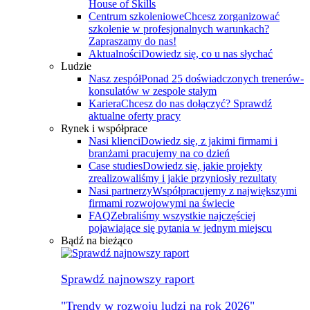
House of Skills
Centrum szkoleniowe
Chcesz zorganizować
szkolenie w profesjonalnych warunkach?
Zapraszamy do nas!
Aktualności
Dowiedz się, co u nas słychać
Ludzie
Nasz zespół
Ponad 25 doświadczonych trenerów-
konsulatów w zespole stałym
Kariera
Chcesz do nas dołączyć? Sprawdź
aktualne oferty pracy
Rynek i współprace
Nasi klienci
Dowiedz się, z jakimi firmami i
branżami pracujemy na co dzień
Case studies
Dowiedz się, jakie projekty
zrealizowaliśmy i jakie przyniosły rezultaty
Nasi partnerzy
Współpracujemy z największymi
firmami rozwojowymi na świecie
FAQ
Zebraliśmy wszystkie najczęściej
pojawiające się pytania w jednym miejscu
Bądź na bieżąco
Sprawdź najnowszy raport
"Trendy w rozwoju ludzi na rok 2026"