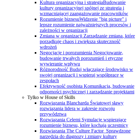
Kultura organizacyjna i strategia
Budowanie
kultury organizacyjnej spójnej ze strategią i
wzmacniającej zaangażowanie pracowników
Rozumienie biznesu
Widzenie "big picture" i
lepsze rozumienie najważniejszych procesów i
zależności w organizacji
Zmiana w organizacji
Zarządzanie zmianą, które
porządkuje chaos i zwiększa skuteczność
wdrożeń
Negocjacje i porozumienia
Negocjowanie,
budowanie trwałych porozumień i etyczne
wywieranie wpływu
Różnorodność
Buduj włączające środowisko w
swojej organizacji i wspieraj współpracę w
zespołach
Efektywność osobista
Komunikacja, budowanie
odporności psychicznej i zarządzanie projektami
Tylko w House of Skills
Rozwiązania Blancharda
Światowej sławy
rozwiązania lidera w zakresie rozwoju
przywództwa
Rozwiązania Celemi
Symulacje wspierające
rozumienie biznesu, które kochają uczestnicy
Rozwiązania The Culture Factor
Sprawdzone
narzędzia do diagnozy i zmiany kultury