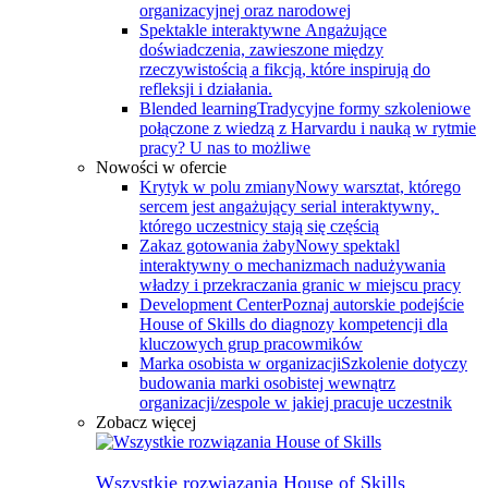
organizacyjnej oraz narodowej
Spektakle interaktywne
Angażujące
doświadczenia, zawieszone między
rzeczywistością a fikcją, które inspirują do
refleksji i działania.
Blended learning
Tradycyjne formy szkoleniowe
połączone z wiedzą z Harvardu i nauką w rytmie
pracy? U nas to możliwe
Nowości w ofercie
Krytyk w polu zmiany
Nowy warsztat, którego
sercem jest angażujący serial interaktywny, ​
którego uczestnicy stają się częścią
Zakaz gotowania żaby
Nowy spektakl
interaktywny o mechanizmach nadużywania
władzy i przekraczania granic w miejscu pracy
Development Center
Poznaj autorskie podejście
House of Skills do diagnozy kompetencji dla
kluczowych grup pracowmików
Marka osobista w organizacji
Szkolenie dotyczy
budowania marki osobistej wewnątrz
organizacji/zespole w jakiej pracuje uczestnik
Zobacz więcej
Wszystkie rozwiązania House of Skills