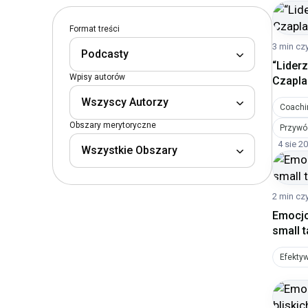
Format treści
3 min cz
Podcasty
“Liderz
Wpisy autorów
Czapla
Wszyscy Autorzy
Coachi
Obszary merytoryczne
Przywó
4 sie 2
Wszystkie Obszary
2 min cz
Emocjo
small 
Efekty