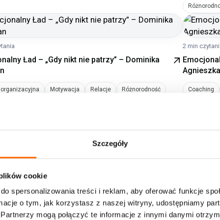
Różnorodn
ytania
2 min czytan
nalny Ład – „Gdy nikt nie patrzy” – Dominika
Emocjonal
an
Agnieszka
 organizacyjna
Motywacja
Relacje
Różnorodność
Coaching
2026
1
2
3
4
…
11
Szczegóły
 plików cookie
do spersonalizowania treści i reklam, aby oferować funkcje sp
ormacje o tym, jak korzystasz z naszej witryny, udostępniamy p
Partnerzy mogą połączyć te informacje z innymi danymi otrzym