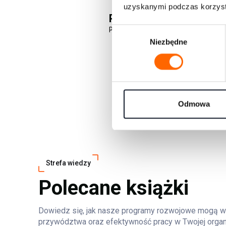
uzyskanymi podczas korzysta
Podcasty
POKAŻ WSZYSTKIE PODCASTY
W
Niezbędne
y
b
ó
r
z
g
Odmowa
o
d
y
Strefa wiedzy
Polecane książki
Dowiedz się, jak nasze programy rozwojowe mogą w
przywództwa oraz efektywność pracy w Twojej organ