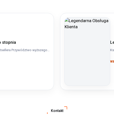
 stopnia
L
tsellera Przywództwo wyższego…
Ks
WI
Kontakt