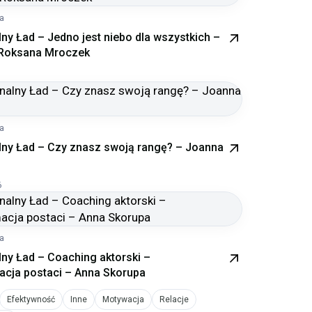
ia
ny Ład – Jedno jest niebo dla wszystkich –
i Roksana Mroczek
ia
ny Ład – Czy znasz swoją rangę? – Joanna
6
ia
ny Ład – Coaching aktorski –
acja postaci – Anna Skorupa
Efektywność
Inne
Motywacja
Relacje