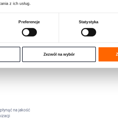
nia z ich usług.
Preferencje
Statystyka
Zezwól na wybór
Z
Przejdź do podcastów
płynąć na jakość
izacji