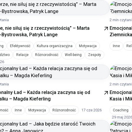
ytania
2 min czytan
e, nie siłuj się z rzeczywistością” – Marta
Emocjonal
-Bystrowska, Patryk Lange
Ziemnick
ng
Efektywność
Kultura organizacyjna
Motywacja
Inne
Rel
dztwo
Relacje
Różnorodność
Well-being
Zespoły
026
ytania
2 min czytan
nalny Ład – Każda relacja zaczyna się od
Emocjonal
talku – Magda Kieferling
Kasia i Mi
17 cze 2026
wność
Inne
Motywacja
Różnorodność
Coaching
29 maj 202