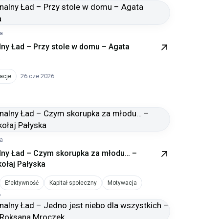
ia
ny Ład – Przy stole w domu – Agata
a
26 cze 2026
acje
ia
ny Ład – Czym skorupka za młodu… –
kołaj Pałyska
Efektywność
Kapitał społeczny
Motywacja
6