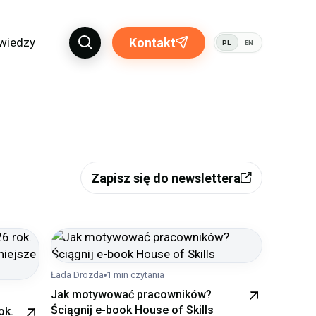
 wiedzy
Kontakt
PL
EN
Zapisz się do newslettera
Łada Drozda
1 min czytania
Jak motywować pracowników?
Ściągnij e-book House of Skills
ok.