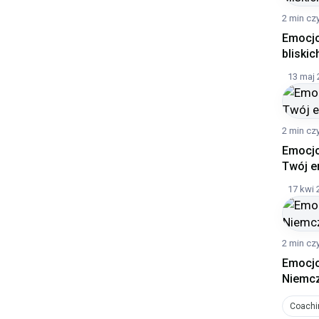
2 min cz
Emocjo
bliski
13 maj 
2 min cz
Emocjo
Twój e
17 kwi 
2 min cz
Emocjo
Niemc
Coachi