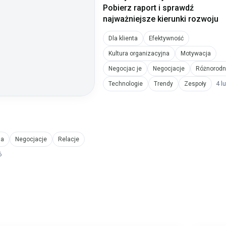
Pobierz raport i sprawdź
najważniejsze kierunki rozwoju
Dla klienta
Efektywność
Kultura organizacyjna
Motywacja
Negocjac je
Negocjacje
Różnorodn
4 l
Technologie
Trendy
Zespoły
ja
Negocjacje
Relacje
6