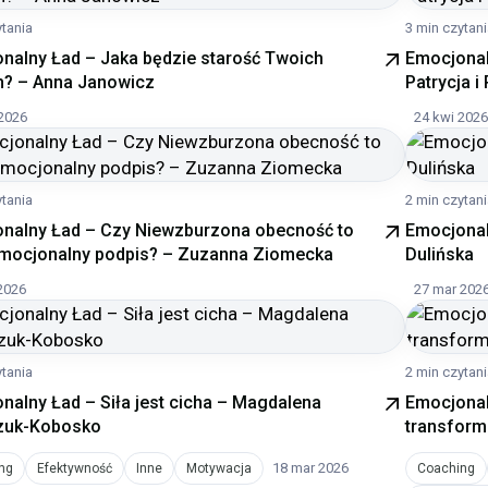
ytania
3 min czytan
nalny Ład – Jaka będzie starość Twoich
Emocjonal
ch? – Anna Janowicz
Patrycja 
2026
24 kwi 2026
ytania
2 min czytan
nalny Ład – Czy Niewzburzona obecność to
Emocjonal
mocjonalny podpis? – Zuzanna Ziomecka
Dulińska
2026
27 mar 202
ytania
2 min czytan
nalny Ład – Siła jest cicha – Magdalena
Emocjonal
zuk-Kobosko
transform
18 mar 2026
ng
Efektywność
Inne
Motywacja
Coaching