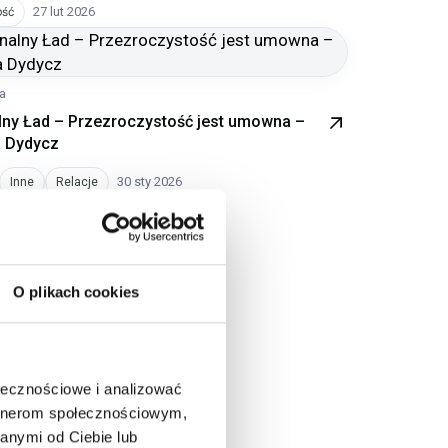
27 lut 2026
ość
ia
ny Ład – Przezroczystość jest umowna –
 Dydycz
30 sty 2026
Inne
Relacje
Następna
O plikach cookies
ołecznościowe i analizować
artnerom społecznościowym,
anymi od Ciebie lub