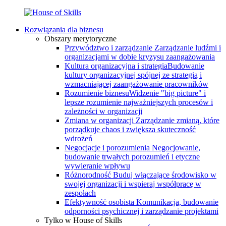
Rozwiązania dla biznesu
Obszary merytoryczne
Przywództwo i zarządzanie
Zarządzanie ludźmi i
organizacjami w dobie kryzysu zaangażowania
Kultura organizacyjna i strategia
Budowanie
kultury organizacyjnej spójnej ze strategią i
wzmacniającej zaangażowanie pracowników
Rozumienie biznesu
Widzenie "big picture" i
lepsze rozumienie najważniejszych procesów i
zależności w organizacji
Zmiana w organizacji
Zarządzanie zmianą, które
porządkuje chaos i zwiększa skuteczność
wdrożeń
Negocjacje i porozumienia
Negocjowanie,
budowanie trwałych porozumień i etyczne
wywieranie wpływu
Różnorodność
Buduj włączające środowisko w
swojej organizacji i wspieraj współpracę w
zespołach
Efektywność osobista
Komunikacja, budowanie
odporności psychicznej i zarządzanie projektami
Tylko w House of Skills