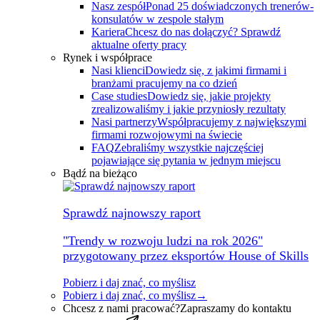
Nasz zespół
Ponad 25 doświadczonych trenerów-
konsulatów w zespole stałym
Kariera
Chcesz do nas dołączyć? Sprawdź
aktualne oferty pracy
Rynek i współprace
Nasi klienci
Dowiedz się, z jakimi firmami i
branżami pracujemy na co dzień
Case studies
Dowiedz się, jakie projekty
zrealizowaliśmy i jakie przyniosły rezultaty
Nasi partnerzy
Współpracujemy z największymi
firmami rozwojowymi na świecie
FAQ
Zebraliśmy wszystkie najczęściej
pojawiające się pytania w jednym miejscu
Bądź na bieżąco
Sprawdź najnowszy raport
"Trendy w rozwoju ludzi na rok 2026"
przygotowany przez eksportów House of Skills
Pobierz i daj znać, co myślisz
Pobierz i daj znać, co myślisz
→
Chcesz z nami pracować?
Zapraszamy do kontaktu