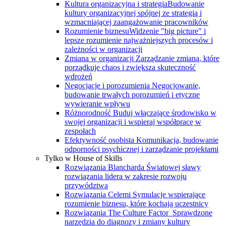
Kultura organizacyjna i strategia
Budowanie
kultury organizacyjnej spójnej ze strategią i
wzmacniającej zaangażowanie pracowników
Rozumienie biznesu
Widzenie "big picture" i
lepsze rozumienie najważniejszych procesów i
zależności w organizacji
Zmiana w organizacji
Zarządzanie zmianą, które
porządkuje chaos i zwiększa skuteczność
wdrożeń
Negocjacje i porozumienia
Negocjowanie,
budowanie trwałych porozumień i etyczne
wywieranie wpływu
Różnorodność
Buduj włączające środowisko w
swojej organizacji i wspieraj współpracę w
zespołach
Efektywność osobista
Komunikacja, budowanie
odporności psychicznej i zarządzanie projektami
Tylko w House of Skills
Rozwiązania Blancharda
Światowej sławy
rozwiązania lidera w zakresie rozwoju
przywództwa
Rozwiązania Celemi
Symulacje wspierające
rozumienie biznesu, które kochają uczestnicy
Rozwiązania The Culture Factor
Sprawdzone
narzędzia do diagnozy i zmiany kultury