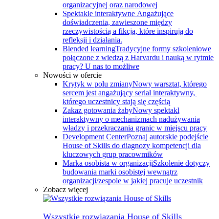
organizacyjnej oraz narodowej
Spektakle interaktywne
Angażujące
doświadczenia, zawieszone między
rzeczywistością a fikcją, które inspirują do
refleksji i działania.
Blended learning
Tradycyjne formy szkoleniowe
połączone z wiedzą z Harvardu i nauką w rytmie
pracy? U nas to możliwe
Nowości w ofercie
Krytyk w polu zmiany
Nowy warsztat, którego
sercem jest angażujący serial interaktywny, ​
którego uczestnicy stają się częścią
Zakaz gotowania żaby
Nowy spektakl
interaktywny o mechanizmach nadużywania
władzy i przekraczania granic w miejscu pracy
Development Center
Poznaj autorskie podejście
House of Skills do diagnozy kompetencji dla
kluczowych grup pracowmików
Marka osobista w organizacji
Szkolenie dotyczy
budowania marki osobistej wewnątrz
organizacji/zespole w jakiej pracuje uczestnik
Zobacz więcej
Wszystkie rozwiązania House of Skills