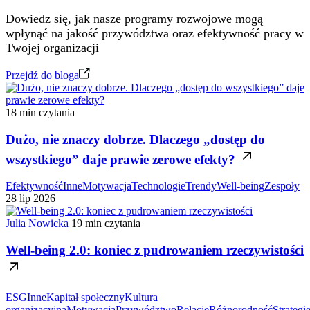
Dowiedz się, jak nasze programy rozwojowe mogą
wpłynąć na jakość przywództwa oraz efektywność pracy w
Twojej organizacji
Przejdź do bloga
18 min czytania
Dużo, nie znaczy dobrze. Dlaczego „dostęp do
wszystkiego” daje prawie zerowe efekty?
Efektywność
Inne
Motywacja
Technologie
Trendy
Well-being
Zespoły
28 lip 2026
Julia Nowicka
19 min czytania
Well-being 2.0: koniec z pudrowaniem rzeczywistości
ESG
Inne
Kapitał społeczny
Kultura
organizacyjna
Motywacja
Przywództwo
Relacje
Różnorodność
Strategi