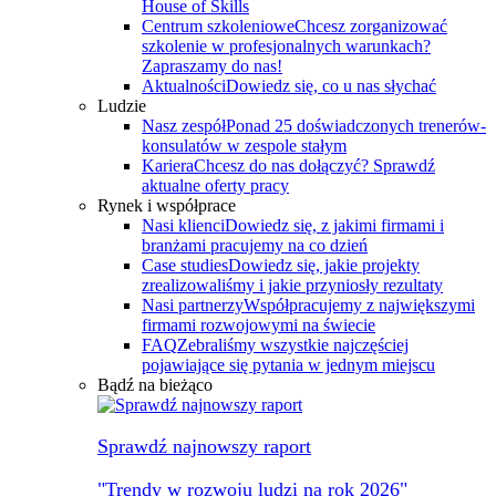
House of Skills
Centrum szkoleniowe
Chcesz zorganizować
szkolenie w profesjonalnych warunkach?
Zapraszamy do nas!
Aktualności
Dowiedz się, co u nas słychać
Ludzie
Nasz zespół
Ponad 25 doświadczonych trenerów-
konsulatów w zespole stałym
Kariera
Chcesz do nas dołączyć? Sprawdź
aktualne oferty pracy
Rynek i współprace
Nasi klienci
Dowiedz się, z jakimi firmami i
branżami pracujemy na co dzień
Case studies
Dowiedz się, jakie projekty
zrealizowaliśmy i jakie przyniosły rezultaty
Nasi partnerzy
Współpracujemy z największymi
firmami rozwojowymi na świecie
FAQ
Zebraliśmy wszystkie najczęściej
pojawiające się pytania w jednym miejscu
Bądź na bieżąco
Sprawdź najnowszy raport
"Trendy w rozwoju ludzi na rok 2026"