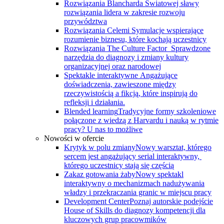
Rozwiązania Blancharda
Światowej sławy
rozwiązania lidera w zakresie rozwoju
przywództwa
Rozwiązania Celemi
Symulacje wspierające
rozumienie biznesu, które kochają uczestnicy
Rozwiązania The Culture Factor
Sprawdzone
narzędzia do diagnozy i zmiany kultury
organizacyjnej oraz narodowej
Spektakle interaktywne
Angażujące
doświadczenia, zawieszone między
rzeczywistością a fikcją, które inspirują do
refleksji i działania.
Blended learning
Tradycyjne formy szkoleniowe
połączone z wiedzą z Harvardu i nauką w rytmie
pracy? U nas to możliwe
Nowości w ofercie
Krytyk w polu zmiany
Nowy warsztat, którego
sercem jest angażujący serial interaktywny, ​
którego uczestnicy stają się częścią
Zakaz gotowania żaby
Nowy spektakl
interaktywny o mechanizmach nadużywania
władzy i przekraczania granic w miejscu pracy
Development Center
Poznaj autorskie podejście
House of Skills do diagnozy kompetencji dla
kluczowych grup pracowmików