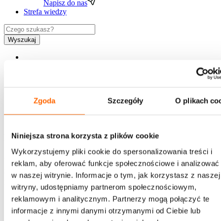
Napisz do nas
Strefa wiedzy
Wyszukaj
Zgoda
Szczegóły
O plikach co
PL
EN
Niniejsza strona korzysta z plików cookie
Newsletter
Wykorzystujemy pliki cookie do spersonalizowania treści i
Chcesz jako pierwszy otrzymywać ciekawe treści z
reklam, aby oferować funkcje społecznościowe i analizować
zakresu rozwoju, zaproszenia na bezpłatne webinary,
w naszej witrynie. Informacje o tym, jak korzystasz z naszej
informacje o szkoleniach i promocjach House of
witryny, udostępniamy partnerom społecznościowym,
Skills?
reklamowym i analitycznym. Partnerzy mogą połączyć te
informacje z innymi danymi otrzymanymi od Ciebie lub
Bądź na bieżąco - zapisz się!