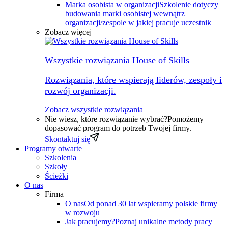
Marka osobista w organizacji
Szkolenie dotyczy
budowania marki osobistej wewnątrz
organizacji/zespole w jakiej pracuje uczestnik
Zobacz więcej
Wszystkie rozwiązania House of Skills
Rozwiązania, które wspierają liderów, zespoły i
rozwój organizacji.
Zobacz wszystkie rozwiązania
Nie wiesz, które rozwiązanie wybrać?
Pomożemy
dopasować program do potrzeb Twojej firmy.
Skontaktuj się
Programy otwarte
Szkolenia
Szkoły
Ścieżki
O nas
Firma
O nas
Od ponad 30 lat wspieramy polskie firmy
w rozwoju
Jak pracujemy?
Poznaj unikalne metody pracy