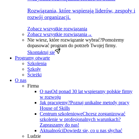
Rozwiązania, które wspierają liderów, zespoły i
rozwój organizacji.
Zobacz wszystkie rozwiązania
Zobacz wszystkie rozwiązania
→
Nie wiesz, które rozwiązanie wybrać?
Pomożemy
dopasować program do potrzeb Twojej firmy.
Skontaktuj się
Programy otwarte
Szkolenia
Szkoły
Ścieżki
O nas
Firma
O nas
Od ponad 30 lat wspieramy polskie firmy
w rozwoju
Jak pracujemy?
Poznaj unikalne metody pracy
House of Skills
Centrum szkoleniowe
Chcesz zorganizować
szkolenie w profesjonalnych warunkach?
Zapraszamy do nas!
Aktualności
Dowiedz się, co u nas słychać
Ludzie