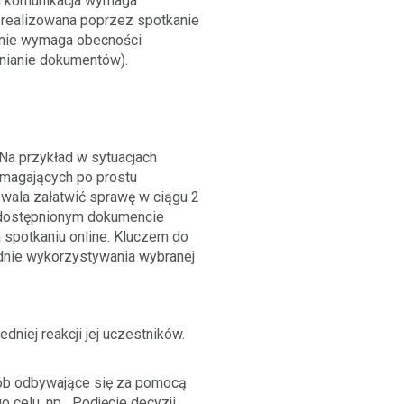
na komunikacja wymaga
 realizowana poprzez spotkanie
a nie wymaga obecności
pnianie dokumentów).
Na przykład w sytuacjach
magających po prostu
wala załatwić sprawę w ciągu 2
 udostępnionym dokumencie
spotkaniu online. Kluczem do
dnie wykorzystywania wybranej
iej reakcji jej uczestników.
sób odbywające się za pomocą
 celu, np. „Podjęcie decyzji