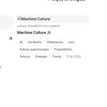
Łukasz Nowak
10 min czytania
Machine Culture
AI
Dla klienta
Efektywność
Inne
Kultura organizacyjna
Przywództwo
13 lip 2026
Relacje
Strategie
Trendy
ć