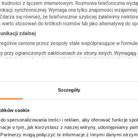
 trudności z łączem internetowym. Rozmowa telefoniczna wyda
kacji synchronicznej. Wymaga ona tylko znajomości wzajemnej d
Zdarza się również, że telefonicznie szybciej załatwimy niektór
warto stosowań do krótkich rozmów lub jako alternatywę do spo
nikacji zdalnej
ególnie cenione przez zespoły stale współpracujące w formule 
acy przy ograniczonych zakłóceniach ze strony innych. Wymagaj
as kiedy jesteśmy dostępni dla innych i kiedy nie jesteśmy dostę
my i odzwonimy później. Niewątpliwą zaletą tych sposobów jest t
gólnie w sytuacjach tego wymagających warto je stosować. Z ra
ę pisemną pozwalają one dokumentować to co było przedmiotem
eżniamy się od stref czasowych.
Szczegóły
 jest dość powszechny. Warto przy nim zwrócić uwagę na kilka r
 pisałem wcześniej czasami wystarczy krótka rozmowa telefoni
 plików cookie
nia np. podsumowania spotkania, informacji nie wymagających om
aniem. Jest również dobrym sposobem do przesłania lokalizac
do spersonalizowania treści i reklam, aby oferować funkcje sp
wnież umiejętności pisania zwięźle i treściwie. Pomocna może
ormacje o tym, jak korzystasz z naszej witryny, udostępniamy p
m akronimem kluczowych pytań: what? (kto?), who? (co?), where?
Partnerzy mogą połączyć te informacje z innymi danymi otrzym
c maile warto dać odpowiedzi na te pytania.