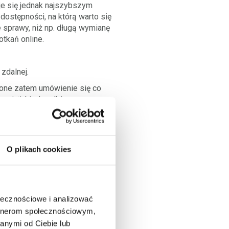
je się jednak najszybszym
ostępności, na którą warto się
e sprawy, niż np. długą wymianę
tkań online.
zdalnej.
ą one zatem umówienie się co
pni, tj. kiedy odbierzemy
o, że dają one możliwość na
cji tego, że asynchroniczne
 tej komunikacji. Dodatkowo
O plikach cookies
zeczy. Nie warto używać maila
czna zamiast długiej wymiany
ówienia lub tych z którymi
ji udostępnionych dokumentów.
ołecznościowe i analizować
 być tu technika 5W+H. Nazwa
artnerom społecznościowym,
 (gdzie?), when? (kiedy?), why?
anymi od Ciebie lub