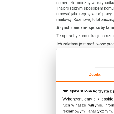
numer telefoniczny w przypadku
i najprostszym sposobem komuni
umówić jako regułę współpracy. 
mailową. Rozmowę telefoniczną 
Asynchroniczne sposoby komu
Te sposoby komunikacji są szcz
Ich zaletami jest możliwość pr
najmniej w ramach zespołu na cz
telefon, a kiedy tego nie zrobi
przemyślenie odpowiedzi. Szcze
sposoby komunikacji mają form
współpracując globalnie uniezal
Zgoda
E-mail
. Ten sposób komunikacji
do prowadzenia rozmów. Tak jak
Niniejsza strona korzysta z
mailowej. Mail służy do przesła
warto się zapoznać przed spotk
Wykorzystujemy pliki cookie 
Dobre używanie maila wymaga ró
ruch w naszej witrynie. Inf
techniki jest angielskojęzyczny
reklamowym i analitycznym. 
(dlaczego?) i how? (jak?). Piszą