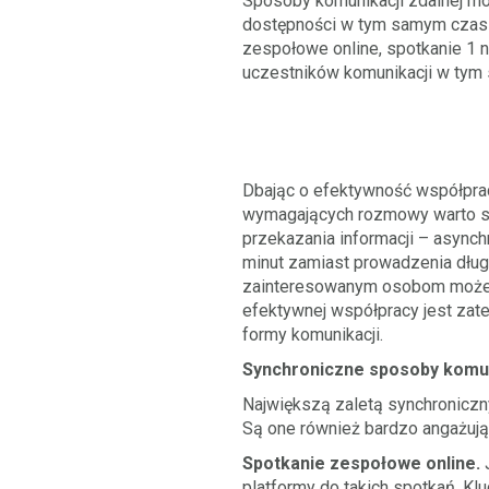
Sposoby komunikacji zdalnej mo
dostępności w tym samym czasie
zespołowe online, spotkanie 1 
uczestników komunikacji w tym 
Dbając o efektywność współprac
wymagających rozmowy warto st
przekazania informacji – async
minut zamiast prowadzenia dług
zainteresowanym osobom może ok
efektywnej współpracy jest zat
formy komunikacji.
Synchroniczne sposoby komun
Największą zaletą synchroniczn
Są one również bardzo angażując
Spotkanie zespołowe online.
J
platformy do takich spotkań. Kl