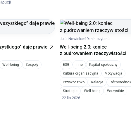
izacji
Julia Nowicka
19 min czytania
ystkiego” daje prawie
Well-being 2.0: koniec
z pudrowaniem rzeczywistości
Well-being
Zespoły
ESG
Inne
Kapitał społeczny
Kultura organizacyjna
Motywacja
Przywództwo
Relacje
Różnorodnoś
Strategie
Well-being
Wszystkie
22 lip 2026