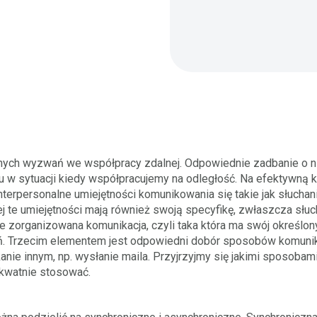
nych wyzwań we współpracy zdalnej. Odpowiednie zadbanie o n
w sytuacji kiedy współpracujemy na odległość. Na efektywną ko
terpersonalne umiejętności komunikowania się takie jak słuchani
j te umiejętności mają również swoją specyfikę, zwłaszcza słuc
 zorganizowana komunikacja, czyli taka która ma swój określony 
ań. Trzecim elementem jest odpowiedni dobór sposobów komuni
nie innym, np. wysłanie maila. Przyjrzyjmy się jakimi sposobam
ekwatnie stosować.