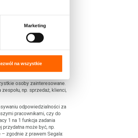
 szybkiej i krótkiej
Uważajmy również na to, że SMS-y
iedzieć. Nie przesyłajmy zatem
Marketing
 Możemy mieć do niej również
nę informacji między
zować. Zadbajmy tutaj
ezwól na wszystkie
j będzie to dysk firmowy lub
a dokumentacji na wspólnym
szystkie osoby zainteresowane.
zespołu, np. sprzedaż, klienci,
pisywaniu odpowiedzialności za
naszymi pracownikami, czy do
cy 1 na 1 funkcja zadania
j przydatna może być, np.
ie – zgodnie z prawem Segala: