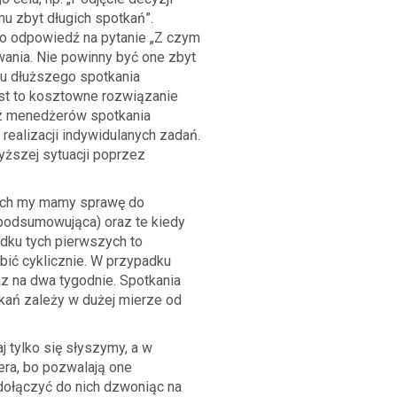
 zbyt długich spotkań”.
 to odpowiedź na pytanie „Z czym
wania. Nie powinny być one zbyt
ku dłuższego spotkania
est to kosztowne rozwiązanie
ez menedżerów spotkania
ealizacji indywidulanych zadań.
yższej sytuacji poprzez
rych my mamy sprawę do
podsumowująca) oraz te kiedy
adku tych pierwszych to
bić cyklicznie. W przypadku
z na dwa tygodnie. Spotkania
ań zależy w dużej mierze od
j tylko się słyszymy, a w
era, bo pozwalają one
dołączyć do nich dzwoniąc na