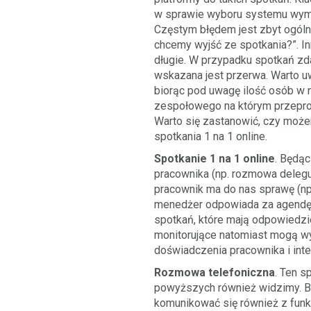
w sprawie wyboru systemu wymi
Częstym błędem jest zbyt ogólny
chcemy wyjść ze spotkania?”. I
długie. W przypadku spotkań zd
wskazana jest przerwa. Warto u
biorąc pod uwagę ilość osób w
zespołowego na którym przeprow
Warto się zastanowić, czy może
spotkania 1 na 1 online.
Spotkanie 1 na 1 online
. Będą
pracownika (np. rozmowa deleg
pracownik ma do nas sprawę (np.
menedżer odpowiada za agendę sp
spotkań, które mają odpowiedzi
monitorujące natomiast mogą w
doświadczenia pracownika i int
Rozmowa telefoniczna
. Ten s
powyższych również widzimy. Bi
komunikować się również z funk