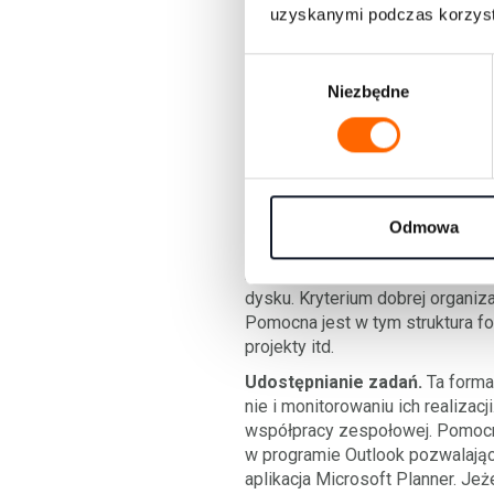
uzyskanymi podczas korzysta
SMS
. Ten sposób nie wymaga za
komunikacji pisemnej, tj. do szy
W
szybko się dezaktualizują w ty
Niezbędne
y
zbyt długich SMS-ów i piszmy j
b
Czat
. W tej formie komunikacj
ó
dostęp z różnych urządzeń. Daj
r
uczestnikami. Są również części
z
g
Udostępnianie dokumentów
. 
Odmowa
o bezpieczeństwo danych korzys
o
bezpieczne rozwiązanie chmurow
d
dysku. Kryterium dobrej organi
y
Pomocna jest w tym struktura fo
projekty itd.
Udostępnianie zadań.
Ta forma
nie i monitorowaniu ich realiza
współpracy zespołowej. Pomocne
w programie Outlook pozwalając
aplikacja Microsoft Planner. Je