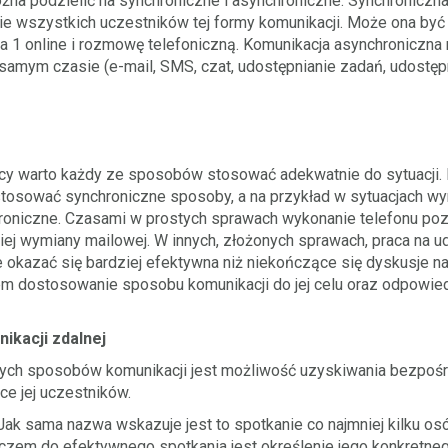
żna podzielić na synchroniczne i asynchroniczne. Synchronicz
 wszystkich uczestników tej formy komunikacji. Może ona być
na 1 online i rozmowę telefoniczną. Komunikacja asynchroniczn
samym czasie (e-mail, SMS, czat, udostępnianie zadań, udostę
y warto każdy ze sposobów stosować adekwatnie do sytuacji. 
osować synchroniczne sposoby, a na przykład w sytuacjach wy
hroniczne. Czasami w prostych sprawach wykonanie telefonu poz
iej wymiany mailowej. W innych, złożonych sprawach, praca na
azać się bardziej efektywna niż niekończące się dyskusje na 
em dostosowanie sposobu komunikacji do jej celu oraz odpowie
ikacji zdalnej
ych sposobów komunikacji jest możliwość uzyskiwania bezpośredn
e jej uczestników.
ak sama nazwa wskazuje jest to spotkanie co najmniej kilku o
uczem do efektywnego spotkania jest określenie jego konkretnego