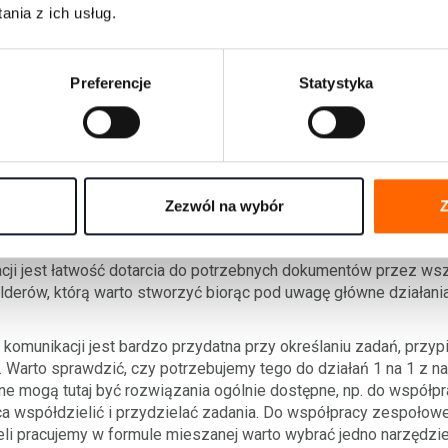
nia z ich usług.
pewne specjalnych wyjaśnień. Pamiętajmy jednak, że służy ona do
bkiego i krótkiego pytania oraz szybkiej i krótkiej odpowiedź. 
m znaczeniu, że ktoś może odczytać SMS-a i na niego nie dopow
Preferencje
Statystyka
e w godzinach pracy.
i w prosty sposób może jednocześnie uczestniczyć więcej osób.
ą łatwą możliwość przesyłania załączników i dokumentują wymia
ą różnych platform do współpracy zdalnej.
Warto docenić ten sposób komunikacji i dobrze go sobie zorgani
Zezwól na wybór
Z
tając z rozwiązań rekomendowanych przez dział IT. Najczęście
e. Oprócz kwestii technicznych bardzo ważna jest organizacj
zacji jest łatwość dotarcia do potrzebnych dokumentów przez w
lderów, którą warto stworzyć biorąc pod uwagę główne działania 
 komunikacji jest bardzo przydatna przy określaniu zadań, przy
cji. Warto sprawdzić, czy potrzebujemy tego do działań 1 na 1 z 
 mogą tutaj być rozwiązania ogólnie dostępne, np. do współpra
a współdzielić i przydzielać zadania. Do współpracy zespołowe
żeli pracujemy w formule mieszanej warto wybrać jedno narzędz