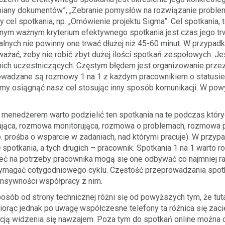
any dokumentów”, „Zebranie pomysłów na rozwiązanie problemu
 cel spotkania, np. „Omówienie projektu Sigma”. Cel spotkania,
nnym ważnym kryterium efektywnego spotkania jest czas jego tr
alnych nie powinny one trwać dłużej niż 45-60 minut. W przypad
ważać, żeby nie robić zbyt dużej ilości spotkań zespołowych. J
 nich uczestniczących. Częstym błędem jest organizowanie prz
adzane są rozmowy 1 na 1 z każdym pracownikiem o statusie r
my osiągnąć nasz cel stosując inny sposób komunikacji. W pow
c menedżerem warto podzielić ten spotkania na te podczas któ
ująca, rozmowa monitorująca, rozmowa o problemach, rozmowa 
 prośba o wsparcie w zadaniach, nad którymi pracuje). W przyp
otkania, a tych drugich – pracownik. Spotkania 1 na 1 warto ro
eć na potrzeby pracownika mogą się one odbywać co najmniej ra
ymagać cotygodniowego cyklu. Częstość przeprowadzania spotk
ensywności współpracy z nim.
posób od strony technicznej różni się od powyższych tym, że tuta
orąc jednak po uwagę współczesne telefony ta różnica się zaci
cją widzenia się nawzajem. Poza tym do spotkań online można 