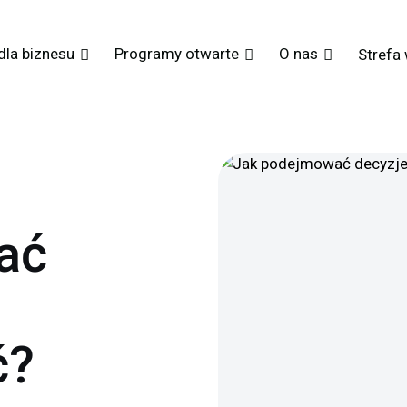
dla biznesu
Programy otwarte
O nas
Strefa
ać
ć?