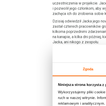
uczestniczenia w projekcie. Jac
i pozwolił jego członkom, aby w
zachęca ich do zrobienia sobie 
Dzisiaj odwiedził Jacka jego no
zastał czterech pracowników gra
kilkoma poprzednimi zdarzeniam
na kanapie, a kilka dni później, 
Jacka, ani nikogo z zespołu.
Jacek nie wiedział o incydencie
rozegrali sobie koleżeński mecz
wynikiem decyzji Jacka, aby wyj
pozostał jednak głuchy na tłuma
Zgoda
opracować i wdrożyć jasne zasady
nowy regulamin pracy. Zespół Ja
podjąć Jacek? Jak zadowolić sz
Niniejsza strona korzysta z
z partycypacyjnym stylem zarzą
Wykorzystujemy pliki cookie 
Jacek rozpoczął od pytania: czy
ruch w naszej witrynie. Inf
Czy zespół dostosuje się do now
reklamowym i analitycznym. 
że nowy regulamin po prostu zo