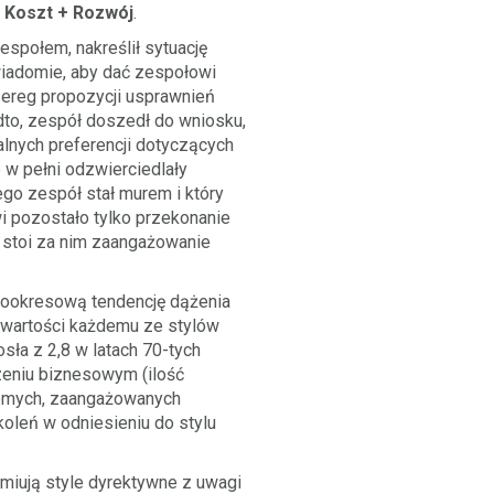
 Koszt + Rozwój
.
espołem, nakreślił sytuację
świadomie, aby dać zespołowi
ereg propozycji usprawnień
dto, zespół doszedł do wniosku,
lnych preferencji dotyczących
 w pełni odzwierciedlały
go zespół stał murem i który
i pozostało tylko przekonanie
ż stoi za nim zaangażowanie
gookresową tendencję dążenia
 wartości każdemu ze stylów
ła z 2,8 w latach 70-tych
zeniu biznesowym (ilość
domych, zaangażowanych
koleń w odniesieniu do stylu
miują style dyrektywne z uwagi