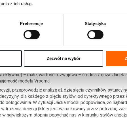
st duża
potrzeba zaangażowania wewnętrznego
.
nia z ich usług.
ie Jacek to: jaka będzie reakcja zespołu, jeżeli narzucę im nowy
wanie negatywna. Zespół bardzo ceni sobie elastyczne warunki
Preferencje
Statystyka
 że relaksują się grą w ping-ponga. Zatem
prawdopodobieństwo
y ta decyzja zostanie podjęta dyrektywnie, jest bardzo małe.
ł jest przyzwyczajony do tego, że wspólnie pracujemy nad pro
kusji, ścierana poglądów. Ponieważ każdy z nas reprezentuje i
we. Doświadczenia wspólnej pracy są dobrze oceniane i cenione
Zezwól na wybór
Z
gażowania wewnętrznego – wysoka, prawdopodobieństwo zaan
yrektywnie) – małe, wartość rozwojowa – średnia / duża. Jacek sz
najomość modelu Vrooma.
cyzji, przeprowadzić analizę aż dziesięciu czynników sytuacyjny
decyzyjny, dla każdego z pięciu stylów: od dyrektywnego przez k
ę do delegowania. W sytuacji Jacka model podpowiada, że najbar
nnik wdrożenia decyzji (który jest warunkowany przez potrzebę 
e w największym stopniu popychać nas w kierunku stylów angażują