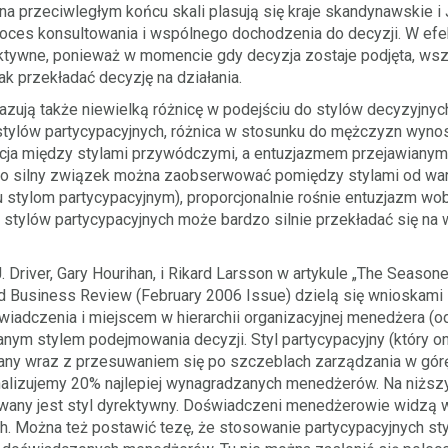
 na przeciwległym końcu skali plasują się kraje skandynawskie i 
proces konsultowania i wspólnego dochodzenia do decyzji. W ef
ektywne, ponieważ w momencie gdy decyzja zostaje podjęta, wsz
ak przekładać decyzję na działania.
zują także niewielką różnicę w podejściu do stylów decyzyjnych
stylów partycypacyjnych, różnica w stosunku do mężczyzn wynosi
lacja między stylami przywódczymi, a entuzjazmem przejawiany
o silny związek można zaobserwować pomiędzy stylami od wart
 stylom partycypacyjnym), proporcjonalnie rośnie entuzjazm wo
e stylów partycypacyjnych może bardzo silnie przekładać się n
. Driver, Gary Hourihan, i Rikard Larsson w artykule „The Seaso
d Business Review (February 2006 Issue) dzielą się wnioskami z
adczenia i miejscem w hierarchii organizacyjnej menedżera (
nym stylem podejmowania decyzji. Styl partycypacyjny (który oni
any wraz z przesuwaniem się po szczeblach zarządzania w górę
nalizujemy 20% najlepiej wynagradzanych menedżerów. Na niższ
wany jest styl dyrektywny. Doświadczeni menedżerowie widzą 
h. Można też postawić tezę, że stosowanie partycypacyjnych st