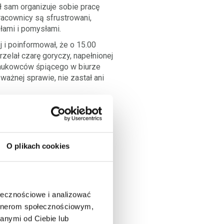
ł sam organizuje sobie pracę
racownicy są sfrustrowani,
iłami i pomysłami.
 i poinformował, że o 15.00
zelał czarę goryczy, napełnionej
naukowców śpiącego w biurze
 ważnej sprawie, nie zastał ani
 że w czasie lunchu naukowcy
ł nikogo w laboratorium, była
 późnego wieczora. Szef Jacka
tywne i dał mu tydzień, aby
O plikach cookies
e podporządkuje, szef narzuci mu
eżność. Jaką decyzję powinien
? Jak pogodzić presję szefa
ołecznościowe i analizować
 o zmianie organizacji pracy?
artnerom społecznościowym,
liwe. Istnieje duże ryzyko,
anymi od Ciebie lub
e zenitu. Jacek doszedł