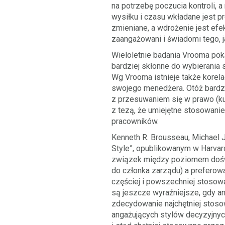
na potrzebę poczucia kontroli, a
wysiłku i czasu wkładane jest 
zmieniane, a wdrożenie jest ef
zaangażowani i świadomi tego, j
Wieloletnie badania Vrooma poka
bardziej skłonne do wybierania 
Wg Vrooma istnieje także kore
swojego menedżera. Otóż bardz
z przesuwaniem się w prawo (ku
z tezą, że umiejętne stosowani
pracowników.
Kenneth R. Brousseau, Michael J
Style”, opublikowanym w Harvar
związek między poziomem doświ
do członka zarządu) a preferowa
częściej i powszechniej stosow
są jeszcze wyraźniejsze, gdy a
zdecydowanie najchętniej stoso
angażujących stylów decyzyjnyc