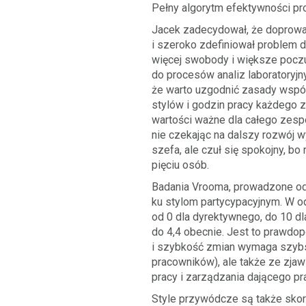
Pełny algorytm efektywności p
Jacek zadecydował, że doprowadz
i szeroko zdefiniował problem d
więcej swobody i większe pocz
do procesów analiz laboratoryj
że warto uzgodnić zasady wspól
stylów i godzin pracy każdego z
wartości ważne dla całego zesp
nie czekając na dalszy rozwój 
szefa, ale czuł się spokojny, b
pięciu osób.
Badania Vrooma, prowadzone od
ku stylom partycypacyjnym. W o
od 0 dla dyrektywnego, do 10 d
do 4,4 obecnie. Jest to prawdo
i szybkość zmian wymaga szybs
pracowników), ale także ze zjaw
pracy i zarządzania dającego p
Style przywódcze są także skor