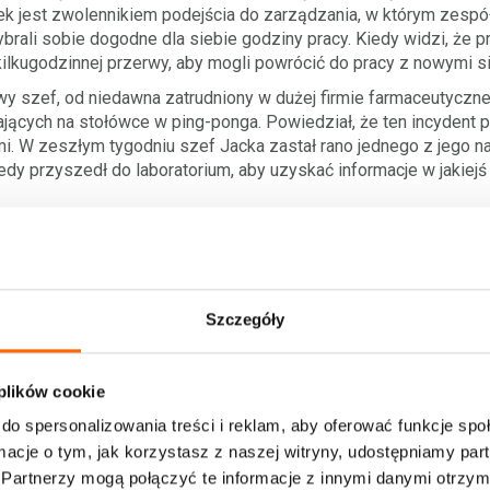
ek jest zwolennikiem podejścia do zarządzania, w którym zespó
ybrali sobie dogodne dla siebie godziny pracy. Kiedy widzi, że p
kilkugodzinnej przerwy, aby mogli powrócić do pracy z nowymi s
wy szef, od niedawna zatrudniony w dużej firmie farmaceutycznej
jących na stołówce w ping-ponga. Powiedział, że ten incydent pr
i. W zeszłym tygodniu szef Jacka zastał rano jednego z jego 
kiedy przyszedł do laboratorium, aby uzyskać informacje w jakiejś
 ze „śpiochem” na kanapie, natomiast nie widzi nic złego w tym,
 w ping-ponga. Z kolei nieobecność w dniu, kiedy szef nie zasta
ść z pracy wcześniej, po tym jak kilka dni z rzędu pracowali do
czenia. Określił jego metody zarządzania zespołem jako nieefek
Szczegóły
 organizacji i czasu pracy. Jacek jest pewien, że jeżeli się ni
cka to rówieśnicy, tworzą zgraną paczkę, ceniącą sobie niezal
efa i jednocześnie nie zburzyć zaangażowania swojego zespołu
 plików cookie
dzania, który Jacek dotychczas stosował?
do spersonalizowania treści i reklam, aby oferować funkcje sp
 jest potrzeba, abym zaangażował mój zespół w podjęcie decyzji
ormacje o tym, jak korzystasz z naszej witryny, udostępniamy p
ych regulacji, które zostaną wypracowane bez ich udziału? Wątp
Partnerzy mogą połączyć te informacje z innymi danymi otrzym
stanie na papierze, a poziom niezadowolenia szefa Jacka sięgni