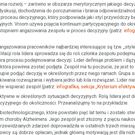
ia rozwój – zarówno w obszarze merytorycznym jakiego decyzj
yskusji, dochodzenia do porozumienia i brania odpowiedzialnoś
 procesu decyzyjnego, który podpowiada jaki styl przywódczy b
jnych. Vroom używa pojęcia kontinuum partycypacyjnego do okre
 stopniem angażowania zespołu w proces decyzyjny (patrz:
infog
gażowania pracowników najbardziej interesujące są tzw. „style 
ylitacji rola lidera sprowadza się do roli członka zespołu podej
tora procesu podejmowania decyzji. Lider definiuje problem i dą
która powinna zostać podjęta. Zespół ma tu poczucie, że jest to
upie podjąć decyzję w określonych przez niego ramach. Grupa s
iwania rozwiązania i wybiera jedno lub kila rozwiązań. Lider ni
że wspierać zespół (patrz:
infografika, sekcja „Kryterium efekt
ktywne w określonych sytuacjach decyzyjnych. Rolą lidera jest d
yzyjnego do okoliczności. Przeanalizujmy to na przykładzie:
biotechnologicznego, które powstało pięć lat temu i zostało s
em choroby Alzheimera. Jego zespół jest złożony z pięciu nauk
przewidzianych zdarzeń doprowadziła w ostatnich trzech miesi
wcy są dobrze opłacani, jednak główną motywacją jest dla ni