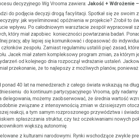
rocesu decyzyjnego Wg Vrooma zawiera:
Jakość + Wdrożenie –
i do podjęcia decyzji drogą facylitacji. Spotkał się ze swoim z
ecyzyjny: jak wyeliminować opóźnienia w projekcie? Zrobił to 
ucie wpływu. Po całodniowym warsztacie zespół wypracował sz
nych, który miał zapobiec konieczności powtarzania badań. Pona
nej pracy, aby lepiej się komunikować i dopasować do indywidua
 członków zespołu. Zamiast regulaminu ustalili pięć zasad, które
ołu. Jacek miał zatem kompleksowy program zmian, za którym je
wydarzeń od kolejnego dnia rozpoczął wdrażanie ustaleń. Jackow
o miał przekonanie, że to najlepszy z możliwych planów, poniewa
 ponad 40 lat na menedżerach z całego świata wskazują na dłu
dniesieniu do kontinuum partycypacyjnego Vrooma, gdy nadamy
la delegowania, możemy zaobserwować, że średnia wartość wzros
podobnie związane z intensywnością zmian w dzisiejszym otoc
zej reakcji, a tym samym rozproszonego przywództwa i świa
iskiem spłaszczania struktur, czy też oczekiwaniami nowych po
racownikom większą autonomię.
elowane z kulturami narodowymi. Rynki wschodzące zwykle pre