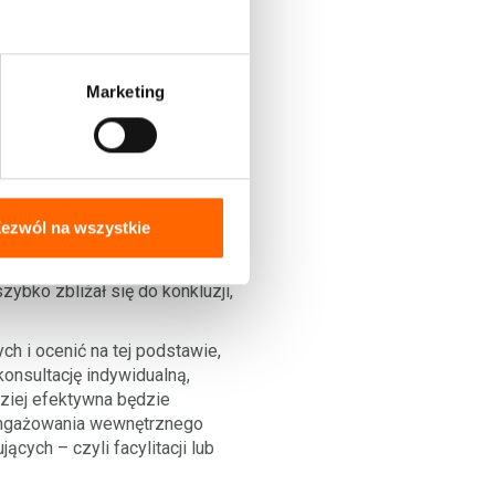
 regulamin, wypracowany, przeze
 pracy i uważa, że opóźnienia
Marketing
 zaangażowania
blemami, mamy dobre
nną dziedzinę nauki, takie
 w zespole, który widzi w tym
ezwól na wszystkie
gażowania wewnętrznego
ybko zbliżał się do konkluzji,
ch i ocenić na tej podstawie,
onsultację indywidualną,
dziej efektywna będzie
zaangażowania wewnętrznego
cych – czyli facylitacji lub