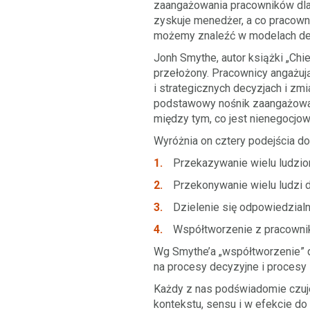
zaangażowania pracowników dla 
zyskuje menedżer, a co pracown
możemy znaleźć w modelach de
Jonh Smythe, autor książki „Chi
przełożony. Pracownicy angażują
i strategicznych decyzjach i zm
podstawowy nośnik zaangażowan
między tym, co jest nienegocjo
Wyróżnia on cztery podejścia d
Przekazywanie wielu ludziom
Przekonywanie wielu ludzi d
Dzielenie się odpowiedzialn
Współtworzenie z pracownika
Wg Smythe’a „współtworzenie” d
na procesy decyzyjne i procesy 
Każdy z nas podświadomie czuj
kontekstu, sensu i w efekcie do