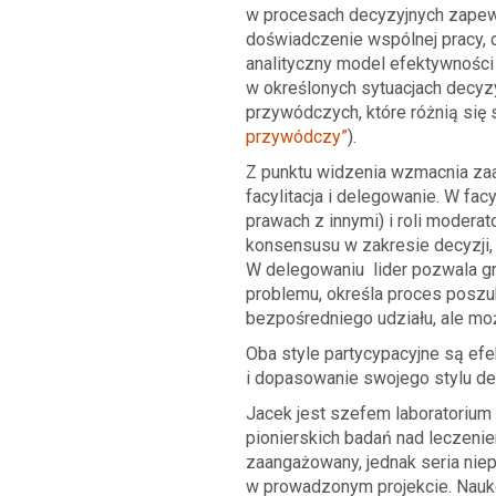
w procesach decyzyjnych zapewn
doświadczenie wspólnej pracy, d
analityczny model efektywności
w określonych sytuacjach decyzy
przywódczych, które różnią się
przywódczy”
).
Z punktu widzenia wzmacnia zaan
facylitacja i delegowanie. W fac
prawach z innymi) i roli modera
konsensusu w zakresie decyzji, 
W delegowaniu lider pozwala gr
problemu, określa proces poszuk
bezpośredniego udziału, ale mo
Oba style partycypacyjne są efe
i dopasowanie swojego stylu dec
Jacek jest szefem laboratorium 
pionierskich badań nad leczeni
zaangażowany, jednak seria nie
w prowadzonym projekcie. Nauko