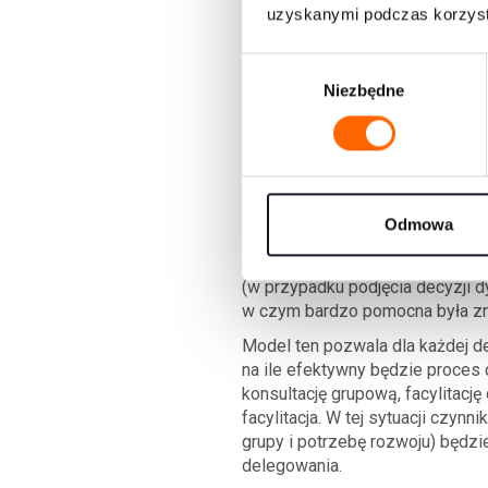
do wniosku, że w tej sytuacji je
uzyskanymi podczas korzysta
Kolejne pytanie, jakie zadał sob
W
mnie lub mojego szefa? Zdecydo
Niezbędne
y
projektowe nie wynikają z tego,
b
wewnętrznego
w przypadku, gd
ó
Ponadto, pomyślał Jacek, zespó
r
doświadczenia z zespołowych dys
z
spotkania są twórcze i rozwojo
g
Odmowa
dużą
wartość rozwojową
.
o
Podsumowując: potrzeba zaan
d
(w przypadku podjęcia decyzji d
y
w czym bardzo pomocna była z
Model ten pozwala dla każdej de
na ile efektywny będzie proces 
konsultację grupową, facylitacj
facylitacja. W tej sytuacji czy
grupy i potrzebę rozwoju) będzi
delegowania.