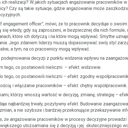
ich realizacji? W jakich sytuacjach angażowanie pracowników 
icy? Czy są takie sytuacje, gdzie angażowanie może zaszkodzi
cyzyjnych.
ef engagement officer”, mówi, że to pracownik decyduje o swoim
 się wtedy, gdy są zaproszeni, w bezpiecznej dla nich formule, 
ianach, które ich dotyczą i na które mogą wpływać. Smythe uznaj
ia. Jego zdaniem liderzy muszą dopasowywać swój styl zarząd
walne, a tym, na co pracownicy mogą wpływać.
o podejmowania decyzji z punktu widzenia wpływu na zaangażo
 tego, co postanowili nieliczni – efekt: widzowie.
o tego, co postanowili nieliczni – efekt: zgodny współpracownik
ością i włączanie pracowników – efekt: chętny współpracownik.
mi, którzy wnoszą wartość w decyzję, zmianę, strategię – efekt
aje najbardziej trwały, pozytywny efekt. Budowanie zaangażowan
zmian, a nie szybsze i bardziej przekonujące przekazywanie in
e, że angażowanie pracowników w procesy decyzyjne prowadzi
 większego utożsamiana się z decyzją i jej skuteczniejszego wd