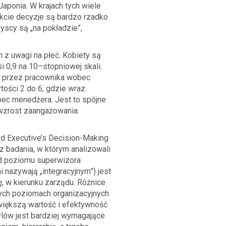
Japonia. W krajach tych wiele
ekcie decyzje są bardzo rzadko
yscy są „na pokładzie”,
 z uwagi na płeć. Kobiety są
 0,9 na 10–stopniowej skali.
m przez pracownika wobec
ości 2 do 6, gdzie wraz
bec menedżera. Jest to spójne
a wzrost zaangażowania
ned Executive’s Decision-Making
 badania, w którym analizowali
od poziomu superwizora
 nazywają „integracyjnym”) jest
, w kierunku zarządu. Różnice
ych poziomach organizacyjnych
większą wartość i efektywność
ylów jest bardziej wymagające