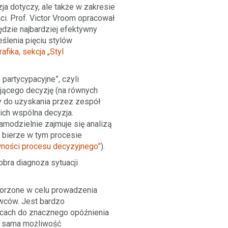
a dotyczy, ale także w zakresie
ci. Prof. Victor Vroom opracował
ędzie najbardziej efektywny
ślenia pięciu stylów
rafika, sekcja „Styl
partycypacyjne”, czyli
mującego decyzję (na równych
ży do uzyskania przez zespół
 ich wspólna decyzja.
amodzielnie zajmuje się analizą
e bierze w tym procesie
ywności procesu decyzyjnego”
).
obra diagnoza sytuacji
tworzone w celu prowadzenia
owców. Jest bardzo
ącach do znacznego opóźnienia
ch sama możliwość