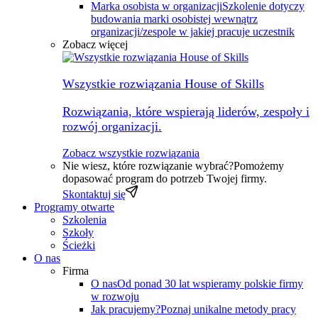
Marka osobista w organizacji
Szkolenie dotyczy
budowania marki osobistej wewnątrz
organizacji/zespole w jakiej pracuje uczestnik
Zobacz więcej
Wszystkie rozwiązania House of Skills
Rozwiązania, które wspierają liderów, zespoły i
rozwój organizacji.
Zobacz wszystkie rozwiązania
Nie wiesz, które rozwiązanie wybrać?
Pomożemy
dopasować program do potrzeb Twojej firmy.
Skontaktuj się
Programy otwarte
Szkolenia
Szkoły
Ścieżki
O nas
Firma
O nas
Od ponad 30 lat wspieramy polskie firmy
w rozwoju
Jak pracujemy?
Poznaj unikalne metody pracy