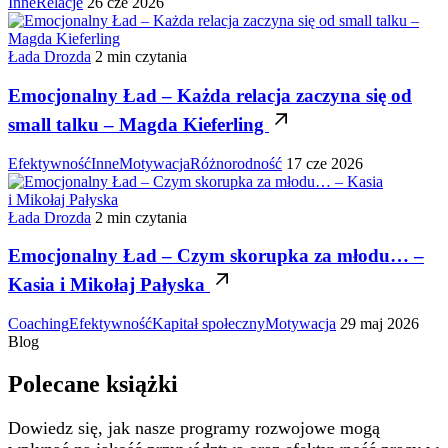
Inne
Relacje
26 cze 2026
Łada Drozda
2 min czytania
Emocjonalny Ład – Każda relacja zaczyna się od
small talku – Magda Kieferling
Efektywność
Inne
Motywacja
Różnorodność
17 cze 2026
Łada Drozda
2 min czytania
Emocjonalny Ład – Czym skorupka za młodu… –
Kasia i Mikołaj Pałyska
Coaching
Efektywność
Kapitał społeczny
Motywacja
29 maj 2026
Blog
Polecane książki
Dowiedz się, jak nasze programy rozwojowe mogą