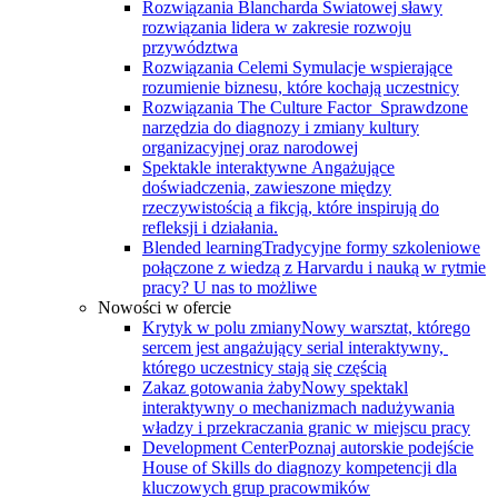
Rozwiązania Blancharda
Światowej sławy
rozwiązania lidera w zakresie rozwoju
przywództwa
Rozwiązania Celemi
Symulacje wspierające
rozumienie biznesu, które kochają uczestnicy
Rozwiązania The Culture Factor
Sprawdzone
narzędzia do diagnozy i zmiany kultury
organizacyjnej oraz narodowej
Spektakle interaktywne
Angażujące
doświadczenia, zawieszone między
rzeczywistością a fikcją, które inspirują do
refleksji i działania.
Blended learning
Tradycyjne formy szkoleniowe
połączone z wiedzą z Harvardu i nauką w rytmie
pracy? U nas to możliwe
Nowości w ofercie
Krytyk w polu zmiany
Nowy warsztat, którego
sercem jest angażujący serial interaktywny, ​
którego uczestnicy stają się częścią
Zakaz gotowania żaby
Nowy spektakl
interaktywny o mechanizmach nadużywania
władzy i przekraczania granic w miejscu pracy
Development Center
Poznaj autorskie podejście
House of Skills do diagnozy kompetencji dla
kluczowych grup pracowmików