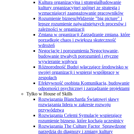
Kultura organizacyjna i strategia
Budowanie
kultury organizacyjnej spójnej ze strategią i
wzmacniającej zaangażowanie pracowników
Rozumienie biznesu
Widzenie "big picture" i
lepsze rozumienie najważniejszych procesów i
zależności w organizacji
Zmiana w organizacji
Zarządzanie zmianą, które
porządkuje chaos i zwiększa skuteczność
wdrożeń
Negocjacje i porozumienia
Negocjowanie,
budowanie trwałych porozumień i etyczne
wywieranie wpływu
Różnorodność
Buduj włączające środowisko w
swojej organizacji i wspieraj współpracę w
zespołach
Efektywność osobista
Komunikacja, budowanie
odporności psychicznej i zarządzanie projektami
Tylko w House of Skills
Rozwiązania Blancharda
Światowej sławy
rozwiązania lidera w zakresie rozwoju
przywództwa
Rozwiązania Celemi
Symulacje wspierające
rozumienie biznesu, które kochają uczestnicy
Rozwiązania The Culture Factor
Sprawdzone
narzędzia do diagnozy i zmiany kultury