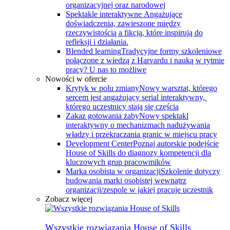
organizacyjnej oraz narodowej
Spektakle interaktywne
Angażujące
doświadczenia, zawieszone między
rzeczywistością a fikcją, które inspirują do
refleksji i działania.
Blended learning
Tradycyjne formy szkoleniowe
połączone z wiedzą z Harvardu i nauką w rytmie
pracy? U nas to możliwe
Nowości w ofercie
Krytyk w polu zmiany
Nowy warsztat, którego
sercem jest angażujący serial interaktywny, ​
którego uczestnicy stają się częścią
Zakaz gotowania żaby
Nowy spektakl
interaktywny o mechanizmach nadużywania
władzy i przekraczania granic w miejscu pracy
Development Center
Poznaj autorskie podejście
House of Skills do diagnozy kompetencji dla
kluczowych grup pracowmików
Marka osobista w organizacji
Szkolenie dotyczy
budowania marki osobistej wewnątrz
organizacji/zespole w jakiej pracuje uczestnik
Zobacz więcej
Wszystkie rozwiązania House of Skills