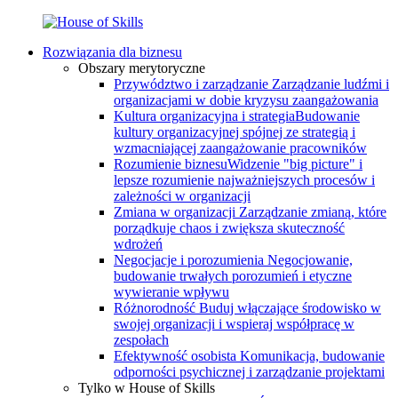
Rozwiązania dla biznesu
Obszary merytoryczne
Przywództwo i zarządzanie
Zarządzanie ludźmi i
organizacjami w dobie kryzysu zaangażowania
Kultura organizacyjna i strategia
Budowanie
kultury organizacyjnej spójnej ze strategią i
wzmacniającej zaangażowanie pracowników
Rozumienie biznesu
Widzenie "big picture" i
lepsze rozumienie najważniejszych procesów i
zależności w organizacji
Zmiana w organizacji
Zarządzanie zmianą, które
porządkuje chaos i zwiększa skuteczność
wdrożeń
Negocjacje i porozumienia
Negocjowanie,
budowanie trwałych porozumień i etyczne
wywieranie wpływu
Różnorodność
Buduj włączające środowisko w
swojej organizacji i wspieraj współpracę w
zespołach
Efektywność osobista
Komunikacja, budowanie
odporności psychicznej i zarządzanie projektami
Tylko w House of Skills