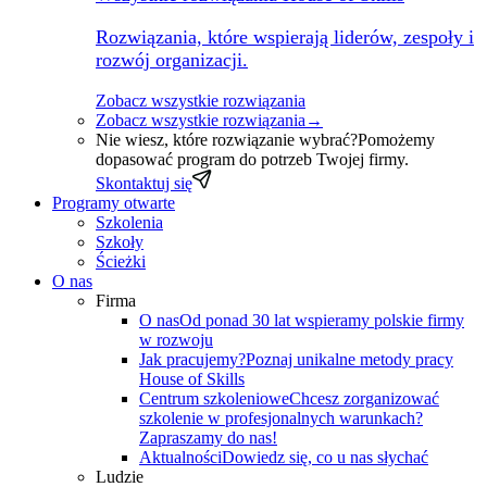
Rozwiązania, które wspierają liderów, zespoły i
rozwój organizacji.
Zobacz wszystkie rozwiązania
Zobacz wszystkie rozwiązania
→
Nie wiesz, które rozwiązanie wybrać?
Pomożemy
dopasować program do potrzeb Twojej firmy.
Skontaktuj się
Programy otwarte
Szkolenia
Szkoły
Ścieżki
O nas
Firma
O nas
Od ponad 30 lat wspieramy polskie firmy
w rozwoju
Jak pracujemy?
Poznaj unikalne metody pracy
House of Skills
Centrum szkoleniowe
Chcesz zorganizować
szkolenie w profesjonalnych warunkach?
Zapraszamy do nas!
Aktualności
Dowiedz się, co u nas słychać
Ludzie