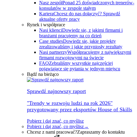
Nasz zespół
Ponad 25 doświadczonych trenerów-
konsulatów w zespole stałym
Kariera
Chcesz do nas dołączyć? Sprawdź
aktualne oferty pracy
Rynek i współprace
Nasi klienci
Dowiedz się, z jakimi firmami i
branżami pracujemy na co dzień
Case studies
Dowiedz się, jakie projekty
zrealizowaliśmy i jakie przyniosły rezultaty
Nasi partnerzy
Współpracujemy z największymi
firmami rozwojowymi na świecie
FAQ
Zebraliśmy wszystkie najczęściej
pojawiające się pytania w jednym miejscu
Bądź na bieżąco
Sprawdź najnowszy raport
"Trendy w rozwoju ludzi na rok 2026"
przygotowany przez eksportów House of Skills
Pobierz i daj znać, co myślisz
Pobierz i daj znać, co myślisz
→
Chcesz z nami pracować?
Zapraszamy do kontaktu