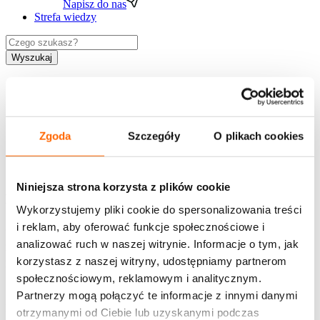
Napisz do nas
Strefa wiedzy
Wyszukaj
Zgoda
Szczegóły
O plikach cookies
PL
EN
Niniejsza strona korzysta z plików cookie
Newsletter
Wykorzystujemy pliki cookie do spersonalizowania treści
i reklam, aby oferować funkcje społecznościowe i
Chcesz jako pierwszy otrzymywać ciekawe treści z
analizować ruch w naszej witrynie. Informacje o tym, jak
zakresu rozwoju, zaproszenia na bezpłatne webinary,
informacje o szkoleniach i promocjach House of
korzystasz z naszej witryny, udostępniamy partnerom
Skills?
społecznościowym, reklamowym i analitycznym.
Partnerzy mogą połączyć te informacje z innymi danymi
Bądź na bieżąco - zapisz się!
otrzymanymi od Ciebie lub uzyskanymi podczas