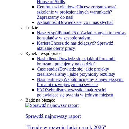
House of Skills
Centrum szkoleniowe
Chcesz zorganizować
szkolenie w profesjonalnych warunkach?
Zapraszamy do nas!
Aktualności
Dowiedz się, co u nas słychać
Ludzie
Nasz zespół
Ponad 25 doświadczonych trenerów-
konsulatów w zespole stałym
Kariera
Chcesz do nas dołączyć? Sprawdź
aktualne oferty pracy
Rynek i współprace
Nasi klienci
Dowiedz się, z jakimi firmami i
branżami pracujemy na co dzień
Case studies
Dowiedz się, jakie projekty
zrealizowaliśmy i jakie przyniosły rezultaty
Nasi partnerzy
Współpracujemy z największymi
firmami rozwojowymi na świecie
FAQ
Zebraliśmy wszystkie najczęściej
pojawiające się pytania w jednym miejscu
Bądź na bieżąco
Sprawdź najnowszy raport
"Trendy w rozwoju ludzi na rok 2026"