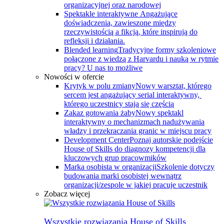
organizacyjnej oraz narodowej
Spektakle interaktywne
Angażujące
doświadczenia, zawieszone między
rzeczywistością a fikcją, które inspirują do
refleksji i działania.
Blended learning
Tradycyjne formy szkoleniowe
połączone z wiedzą z Harvardu i nauką w rytmie
pracy? U nas to możliwe
Nowości w ofercie
Krytyk w polu zmiany
Nowy warsztat, którego
sercem jest angażujący serial interaktywny, ​
którego uczestnicy stają się częścią
Zakaz gotowania żaby
Nowy spektakl
interaktywny o mechanizmach nadużywania
władzy i przekraczania granic w miejscu pracy
Development Center
Poznaj autorskie podejście
House of Skills do diagnozy kompetencji dla
kluczowych grup pracowmików
Marka osobista w organizacji
Szkolenie dotyczy
budowania marki osobistej wewnątrz
organizacji/zespole w jakiej pracuje uczestnik
Zobacz więcej
Wszystkie rozwiązania House of Skills