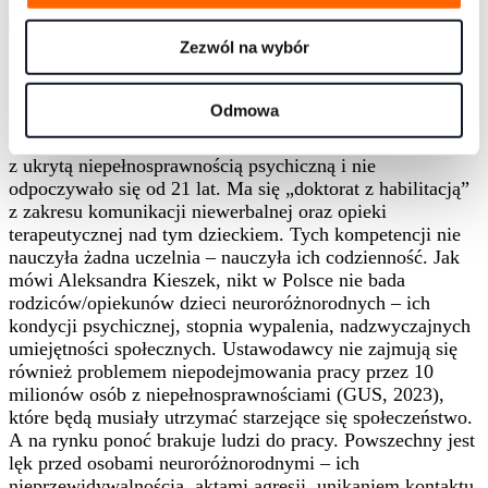
Coaching
Efektywność
Inne
Relacje
Różnorodność
Łada Drozda
partnerka / konsultantka / trenerka /
coach
Zezwól na wybór
Odmowa
Czasem jest się rodzicem ponad 20-letniego dziecka
z ukrytą niepełnosprawnością psychiczną i nie
odpoczywało się od 21 lat. Ma się „doktorat z habilitacją”
z zakresu komunikacji niewerbalnej oraz opieki
terapeutycznej nad tym dzieckiem. Tych kompetencji nie
nauczyła żadna uczelnia – nauczyła ich codzienność. Jak
mówi Aleksandra Kieszek, nikt w Polsce nie bada
rodziców/opiekunów dzieci neuroróżnorodnych – ich
kondycji psychicznej, stopnia wypalenia, nadzwyczajnych
umiejętności społecznych. Ustawodawcy nie zajmują się
również problemem niepodejmowania pracy przez 10
milionów osób z niepełnosprawnościami (GUS, 2023),
które będą musiały utrzymać starzejące się społeczeństwo.
A na rynku ponoć brakuje ludzi do pracy. Powszechny jest
lęk przed osobami neuroróżnorodnymi – ich
nieprzewidywalnością, aktami agresji, unikaniem kontaktu