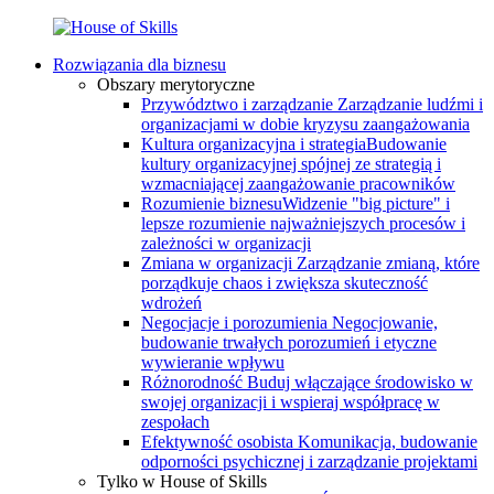
Rozwiązania dla biznesu
Obszary merytoryczne
Przywództwo i zarządzanie
Zarządzanie ludźmi i
organizacjami w dobie kryzysu zaangażowania
Kultura organizacyjna i strategia
Budowanie
kultury organizacyjnej spójnej ze strategią i
wzmacniającej zaangażowanie pracowników
Rozumienie biznesu
Widzenie "big picture" i
lepsze rozumienie najważniejszych procesów i
zależności w organizacji
Zmiana w organizacji
Zarządzanie zmianą, które
porządkuje chaos i zwiększa skuteczność
wdrożeń
Negocjacje i porozumienia
Negocjowanie,
budowanie trwałych porozumień i etyczne
wywieranie wpływu
Różnorodność
Buduj włączające środowisko w
swojej organizacji i wspieraj współpracę w
zespołach
Efektywność osobista
Komunikacja, budowanie
odporności psychicznej i zarządzanie projektami
Tylko w House of Skills