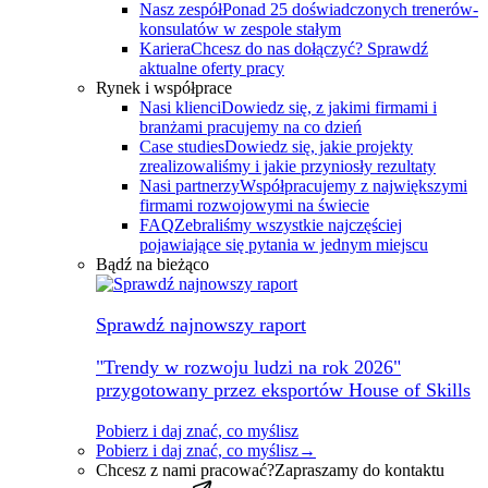
Nasz zespół
Ponad 25 doświadczonych trenerów-
konsulatów w zespole stałym
Kariera
Chcesz do nas dołączyć? Sprawdź
aktualne oferty pracy
Rynek i współprace
Nasi klienci
Dowiedz się, z jakimi firmami i
branżami pracujemy na co dzień
Case studies
Dowiedz się, jakie projekty
zrealizowaliśmy i jakie przyniosły rezultaty
Nasi partnerzy
Współpracujemy z największymi
firmami rozwojowymi na świecie
FAQ
Zebraliśmy wszystkie najczęściej
pojawiające się pytania w jednym miejscu
Bądź na bieżąco
Sprawdź najnowszy raport
"Trendy w rozwoju ludzi na rok 2026"
przygotowany przez eksportów House of Skills
Pobierz i daj znać, co myślisz
Pobierz i daj znać, co myślisz
→
Chcesz z nami pracować?
Zapraszamy do kontaktu