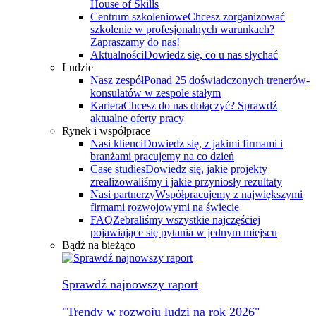
House of Skills
Centrum szkoleniowe
Chcesz zorganizować
szkolenie w profesjonalnych warunkach?
Zapraszamy do nas!
Aktualności
Dowiedz się, co u nas słychać
Ludzie
Nasz zespół
Ponad 25 doświadczonych trenerów-
konsulatów w zespole stałym
Kariera
Chcesz do nas dołączyć? Sprawdź
aktualne oferty pracy
Rynek i współprace
Nasi klienci
Dowiedz się, z jakimi firmami i
branżami pracujemy na co dzień
Case studies
Dowiedz się, jakie projekty
zrealizowaliśmy i jakie przyniosły rezultaty
Nasi partnerzy
Współpracujemy z największymi
firmami rozwojowymi na świecie
FAQ
Zebraliśmy wszystkie najczęściej
pojawiające się pytania w jednym miejscu
Bądź na bieżąco
Sprawdź najnowszy raport
"Trendy w rozwoju ludzi na rok 2026"