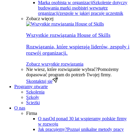
Marka osobista w organizacji
Szkolenie dotyczy
budowania marki osobistej wewnątrz
organizacji/zespole w jakiej pracuje uczestnik
Zobacz więcej
Wszystkie rozwiązania House of Skills
Rozwiązania, które wspierają liderów, zespoły i
rozwój organizacji.
Zobacz wszystkie rozwiązania
Nie wiesz, które rozwiązanie wybrać?
Pomożemy
dopasować program do potrzeb Twojej firmy.
Skontaktuj się
Programy otwarte
Szkolenia
Szkoły
Ścieżki
O nas
Firma
O nas
Od ponad 30 lat wspieramy polskie firmy
w rozwoju
Jak pracujemy?
Poznaj unikalne metody pracy