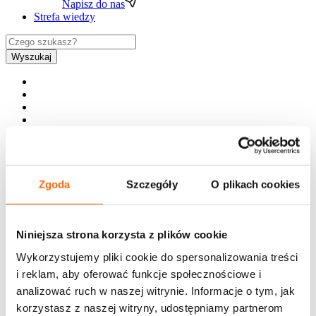
Napisz do nas
Strefa wiedzy
Wyszukaj
PL
EN
Zgoda
Szczegóły
O plikach cookies
Newsletter
Chcesz jako pierwszy otrzymywać ciekawe treści z
Niniejsza strona korzysta z plików cookie
zakresu rozwoju, zaproszenia na bezpłatne webinary,
Wykorzystujemy pliki cookie do spersonalizowania treści
informacje o szkoleniach i promocjach House of
Skills?
i reklam, aby oferować funkcje społecznościowe i
analizować ruch w naszej witrynie. Informacje o tym, jak
Bądź na bieżąco - zapisz się!
korzystasz z naszej witryny, udostępniamy partnerom