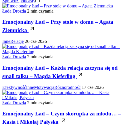
Sprawdź podcasty
Łada Drozda
2 min czytania
Emocjonalny Ład – Przy stole w domu – Agata
Ziemnicka
Inne
Relacje
26 cze 2026
Łada Drozda
2 min czytania
Emocjonalny Ład – Każda relacja zaczyna się od
small talku – Magda Kieferling
Efektywność
Inne
Motywacja
Różnorodność
17 cze 2026
Łada Drozda
2 min czytania
Emocjonalny Ład – Czym skorupka za młodu… –
Kasia i Mikołaj Pałyska