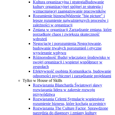
Kultura organizacyjna i strategia
Budowanie
kultury organizacyjnej spójnej ze strategią i
wzmacniającej zaangażowanie pracowników
Rozumienie biznesu
Widzenie "big picture" i
lepsze rozumienie najważniejszych procesów i
zależności w organizacji
Zmiana w organizacji
Zarządzanie zmianą, które
porządkuje chaos i zwiększa skuteczność
wdrożeń
Negocjacje i porozumienia
Negocjowanie,
budowanie trwałych porozumień i etyczne
wywieranie wpływu
Różnorodność
Buduj włączające środowisko w
swojej organizacji i wspieraj współpracę w
zespołach
Efektywność osobista
Komunikacja, budowanie
odporności psychicznej i zarządzanie projektami
Tylko w House of Skills
Rozwiązania Blancharda
Światowej sławy
rozwiązania lidera w zakresie rozwoju
przywództwa
Rozwiązania Celemi
Symulacje wspierające
rozumienie biznesu, które kochają uczestnicy
Rozwiązania The Culture Factor
Sprawdzone
narzędzia do diagnozy i zmiany kultury