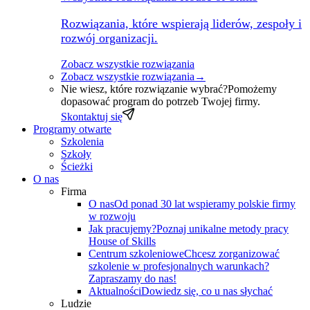
Rozwiązania, które wspierają liderów, zespoły i
rozwój organizacji.
Zobacz wszystkie rozwiązania
Zobacz wszystkie rozwiązania
→
Nie wiesz, które rozwiązanie wybrać?
Pomożemy
dopasować program do potrzeb Twojej firmy.
Skontaktuj się
Programy otwarte
Szkolenia
Szkoły
Ścieżki
O nas
Firma
O nas
Od ponad 30 lat wspieramy polskie firmy
w rozwoju
Jak pracujemy?
Poznaj unikalne metody pracy
House of Skills
Centrum szkoleniowe
Chcesz zorganizować
szkolenie w profesjonalnych warunkach?
Zapraszamy do nas!
Aktualności
Dowiedz się, co u nas słychać
Ludzie