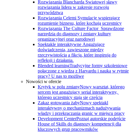
Rozwiązania Blancharda
Światowej sławy
rozwiązania lidera w zakresie rozwoju
przywództwa
Rozwiązania Celemi
Symulacje wspierające
rozumienie biznesu, które kochają uczestnicy
Rozwiązania The Culture Factor
Sprawdzone
narzędzia do diagnozy i zmiany kultury
organizacyjnej oraz narodowej
Spektakle interaktywne
Angażujące
doświadczenia, zawieszone między
rzeczywistością a fikcją, które inspirują do
refleksji i działania.
Blended learning
Tradycyjne formy szkoleniowe
połączone z wiedzą z Harvardu i nauką w rytmie
pracy? U nas to możliwe
Nowości w ofercie
Krytyk w polu zmiany
Nowy warsztat, którego
sercem jest angażujący serial interaktywny, ​
którego uczestnicy stają się częścią
Zakaz gotowania żaby
Nowy spektakl
interaktywny o mechanizmach nadużywania
władzy i przekraczania granic w miejscu pracy
Development Center
Poznaj autorskie podejście
House of Skills do diagnozy kompetencji dla
kluczowych grup pracowmików