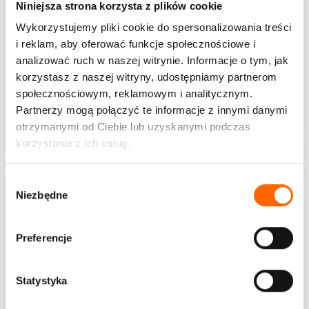
Niniejsza strona korzysta z plików cookie
Wykorzystujemy pliki cookie do spersonalizowania treści
i reklam, aby oferować funkcje społecznościowe i
analizować ruch w naszej witrynie. Informacje o tym, jak
Proste prawdy o przywództwie. 52 wskazówki, jak
korzystasz z naszej witryny, udostępniamy partnerom
rozwijać servant leadership oraz budować zaufanie
społecznościowym, reklamowym i analitycznym.
Proste prawdy o przywództwie to dwuczęściowa kompilacja...
Partnerzy mogą połączyć te informacje z innymi danymi
otrzymanymi od Ciebie lub uzyskanymi podczas
WIĘCEJ
korzystania z ich usług.
W
Niezbędne
y
b
ó
Preferencje
r
z
g
Statystyka
o