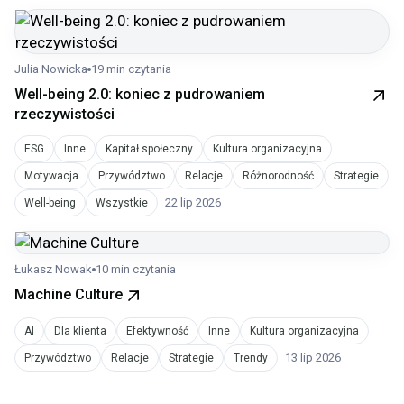
Julia Nowicka
19 min czytania
Well-being 2.0: koniec z pudrowaniem
rzeczywistości
ESG
Inne
Kapitał społeczny
Kultura organizacyjna
Motywacja
Przywództwo
Relacje
Różnorodność
Strategie
22 lip 2026
Well-being
Wszystkie
Łukasz Nowak
10 min czytania
Machine Culture
AI
Dla klienta
Efektywność
Inne
Kultura organizacyjna
13 lip 2026
Przywództwo
Relacje
Strategie
Trendy