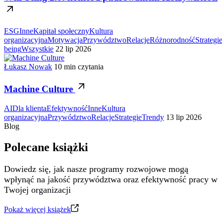
ESG
Inne
Kapitał społeczny
Kultura
organizacyjna
Motywacja
Przywództwo
Relacje
Różnorodność
Strategi
being
Wszystkie
22 lip 2026
Łukasz Nowak
10 min czytania
Machine Culture
AI
Dla klienta
Efektywność
Inne
Kultura
organizacyjna
Przywództwo
Relacje
Strategie
Trendy
13 lip 2026
Blog
Polecane książki
Dowiedz się, jak nasze programy rozwojowe mogą
wpłynąć na jakość przywództwa oraz efektywność pracy w
Twojej organizacji
Pokaż więcej książek