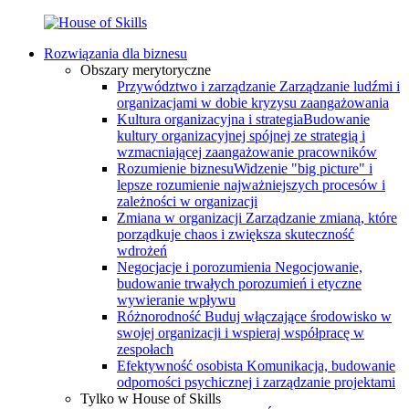
Rozwiązania dla biznesu
Obszary merytoryczne
Przywództwo i zarządzanie
Zarządzanie ludźmi i
organizacjami w dobie kryzysu zaangażowania
Kultura organizacyjna i strategia
Budowanie
kultury organizacyjnej spójnej ze strategią i
wzmacniającej zaangażowanie pracowników
Rozumienie biznesu
Widzenie "big picture" i
lepsze rozumienie najważniejszych procesów i
zależności w organizacji
Zmiana w organizacji
Zarządzanie zmianą, które
porządkuje chaos i zwiększa skuteczność
wdrożeń
Negocjacje i porozumienia
Negocjowanie,
budowanie trwałych porozumień i etyczne
wywieranie wpływu
Różnorodność
Buduj włączające środowisko w
swojej organizacji i wspieraj współpracę w
zespołach
Efektywność osobista
Komunikacja, budowanie
odporności psychicznej i zarządzanie projektami
Tylko w House of Skills