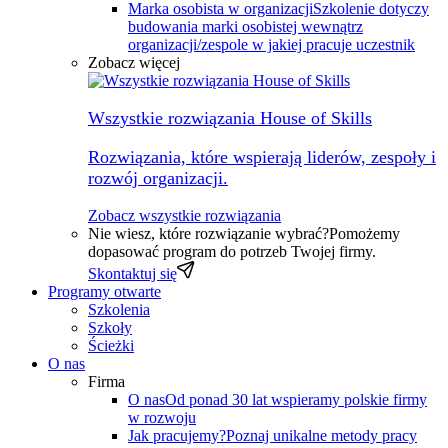
Marka osobista w organizacji
Szkolenie dotyczy
budowania marki osobistej wewnątrz
organizacji/zespole w jakiej pracuje uczestnik
Zobacz więcej
Wszystkie rozwiązania House of Skills
Rozwiązania, które wspierają liderów, zespoły i
rozwój organizacji.
Zobacz wszystkie rozwiązania
Nie wiesz, które rozwiązanie wybrać?
Pomożemy
dopasować program do potrzeb Twojej firmy.
Skontaktuj się
Programy otwarte
Szkolenia
Szkoły
Ścieżki
O nas
Firma
O nas
Od ponad 30 lat wspieramy polskie firmy
w rozwoju
Jak pracujemy?
Poznaj unikalne metody pracy