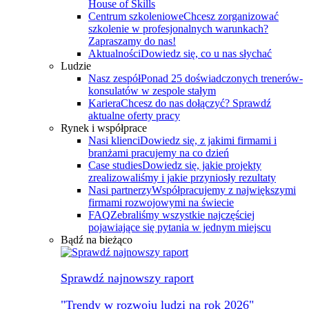
House of Skills
Centrum szkoleniowe
Chcesz zorganizować
szkolenie w profesjonalnych warunkach?
Zapraszamy do nas!
Aktualności
Dowiedz się, co u nas słychać
Ludzie
Nasz zespół
Ponad 25 doświadczonych trenerów-
konsulatów w zespole stałym
Kariera
Chcesz do nas dołączyć? Sprawdź
aktualne oferty pracy
Rynek i współprace
Nasi klienci
Dowiedz się, z jakimi firmami i
branżami pracujemy na co dzień
Case studies
Dowiedz się, jakie projekty
zrealizowaliśmy i jakie przyniosły rezultaty
Nasi partnerzy
Współpracujemy z największymi
firmami rozwojowymi na świecie
FAQ
Zebraliśmy wszystkie najczęściej
pojawiające się pytania w jednym miejscu
Bądź na bieżąco
Sprawdź najnowszy raport
"Trendy w rozwoju ludzi na rok 2026"