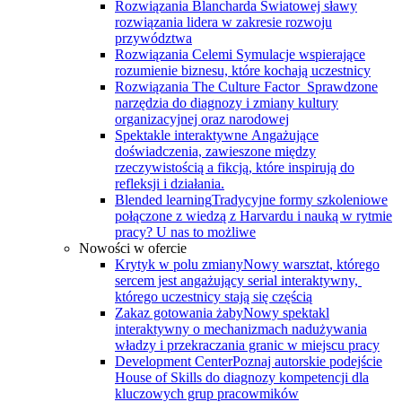
Rozwiązania Blancharda
Światowej sławy
rozwiązania lidera w zakresie rozwoju
przywództwa
Rozwiązania Celemi
Symulacje wspierające
rozumienie biznesu, które kochają uczestnicy
Rozwiązania The Culture Factor
Sprawdzone
narzędzia do diagnozy i zmiany kultury
organizacyjnej oraz narodowej
Spektakle interaktywne
Angażujące
doświadczenia, zawieszone między
rzeczywistością a fikcją, które inspirują do
refleksji i działania.
Blended learning
Tradycyjne formy szkoleniowe
połączone z wiedzą z Harvardu i nauką w rytmie
pracy? U nas to możliwe
Nowości w ofercie
Krytyk w polu zmiany
Nowy warsztat, którego
sercem jest angażujący serial interaktywny, ​
którego uczestnicy stają się częścią
Zakaz gotowania żaby
Nowy spektakl
interaktywny o mechanizmach nadużywania
władzy i przekraczania granic w miejscu pracy
Development Center
Poznaj autorskie podejście
House of Skills do diagnozy kompetencji dla
kluczowych grup pracowmików