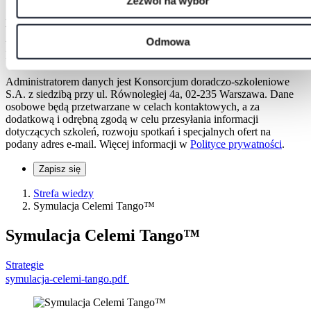
Zezwól na wybór
Adres e-mail
Wyrażam zgodę na otrzymywanie informacji dotyczących
Odmowa
webinarów, szkoleń i rozwoju osobistego na podany adres e-mail.
Mogę zrezygnować w każdej chwili.
Administratorem danych jest Konsorcjum doradczo-szkoleniowe
S.A. z siedzibą przy ul. Równoległej 4a, 02-235 Warszawa. Dane
osobowe będą przetwarzane w celach kontaktowych, a za
dodatkową i odrębną zgodą w celu przesyłania informacji
dotyczących szkoleń, rozwoju spotkań i specjalnych ofert na
podany adres e-mail. Więcej informacji w
Polityce prywatności
.
Zapisz się
Strefa wiedzy
Symulacja Celemi Tango™
Symulacja Celemi Tango™
Strategie
symulacja-celemi-tango.pdf