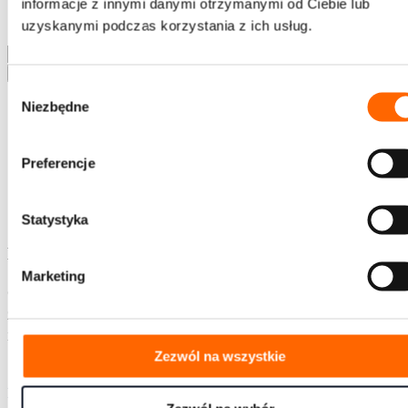
informacje z innymi danymi otrzymanymi od Ciebie lub
Napisz do nas
Strefa wiedzy
uzyskanymi podczas korzystania z ich usług.
Wyszukaj
Wybór
Niezbędne
zgody
Preferencje
PL
EN
Statystyka
Newsletter
Marketing
Chcesz jako pierwszy otrzymywać ciekawe treści z
zakresu rozwoju, zaproszenia na bezpłatne webinary,
informacje o szkoleniach i promocjach House of
Skills?
Zezwól na wszystkie
Bądź na bieżąco - zapisz się!