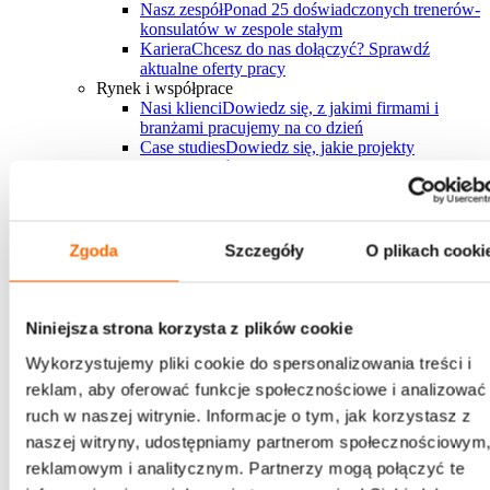
Nasz zespół
Ponad 25 doświadczonych trenerów-
konsulatów w zespole stałym
Kariera
Chcesz do nas dołączyć? Sprawdź
aktualne oferty pracy
Rynek i współprace
Nasi klienci
Dowiedz się, z jakimi firmami i
branżami pracujemy na co dzień
Case studies
Dowiedz się, jakie projekty
zrealizowaliśmy i jakie przyniosły rezultaty
Nasi partnerzy
Współpracujemy z największymi
firmami rozwojowymi na świecie
FAQ
Zebraliśmy wszystkie najczęściej
pojawiające się pytania w jednym miejscu
Zgoda
Szczegóły
O plikach cooki
Bądź na bieżąco
Sprawdź najnowszy raport
Niniejsza strona korzysta z plików cookie
Wykorzystujemy pliki cookie do spersonalizowania treści i
"Trendy w rozwoju ludzi na rok 2026"
reklam, aby oferować funkcje społecznościowe i analizować
przygotowany przez eksportów House of Skills
ruch w naszej witrynie. Informacje o tym, jak korzystasz z
Pobierz i daj znać, co myślisz
naszej witryny, udostępniamy partnerom społecznościowym
Pobierz i daj znać, co myślisz
→
reklamowym i analitycznym. Partnerzy mogą połączyć te
Chcesz z nami pracować?
Zapraszamy do kontaktu