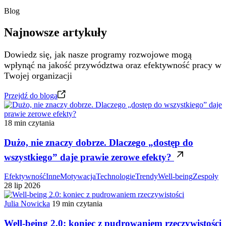
Blog
Najnowsze artykuły
Dowiedz się, jak nasze programy rozwojowe mogą
wpłynąć na jakość przywództwa oraz efektywność pracy w
Twojej organizacji
Przejdź do bloga
18 min czytania
Dużo, nie znaczy dobrze. Dlaczego „dostęp do
wszystkiego” daje prawie zerowe efekty?
Efektywność
Inne
Motywacja
Technologie
Trendy
Well-being
Zespoły
28 lip 2026
Julia Nowicka
19 min czytania
Well-being 2.0: koniec z pudrowaniem rzeczywistości