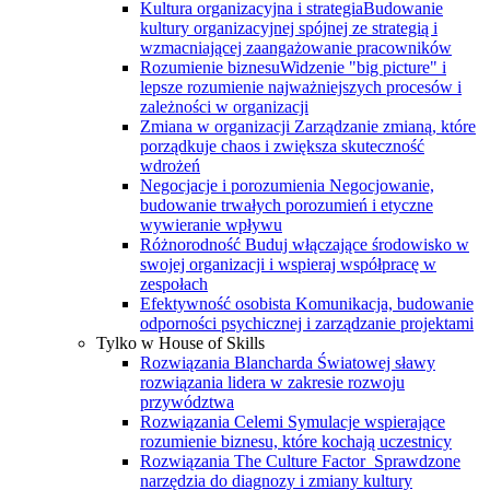
Kultura organizacyjna i strategia
Budowanie
kultury organizacyjnej spójnej ze strategią i
wzmacniającej zaangażowanie pracowników
Rozumienie biznesu
Widzenie "big picture" i
lepsze rozumienie najważniejszych procesów i
zależności w organizacji
Zmiana w organizacji
Zarządzanie zmianą, które
porządkuje chaos i zwiększa skuteczność
wdrożeń
Negocjacje i porozumienia
Negocjowanie,
budowanie trwałych porozumień i etyczne
wywieranie wpływu
Różnorodność
Buduj włączające środowisko w
swojej organizacji i wspieraj współpracę w
zespołach
Efektywność osobista
Komunikacja, budowanie
odporności psychicznej i zarządzanie projektami
Tylko w House of Skills
Rozwiązania Blancharda
Światowej sławy
rozwiązania lidera w zakresie rozwoju
przywództwa
Rozwiązania Celemi
Symulacje wspierające
rozumienie biznesu, które kochają uczestnicy
Rozwiązania The Culture Factor
Sprawdzone
narzędzia do diagnozy i zmiany kultury