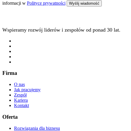
informacji w
Polityce prywatności
Wspieramy rozwój liderów i zespołów od ponad 30 lat.
Firma
O nas
Jak pracujemy
Zespół
Kariera
Kontakt
Oferta
Rozwiązania dla biznesu