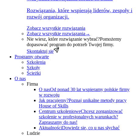
Rozwiązania, które wspierają liderów, zespoły i
rozwój organizacji.
Zobacz wszystkie rozwiązania
Zobacz wszystkie rozwiązania
→
Nie wiesz, które rozwiązanie wybrać?
Pomożemy
dopasować program do potrzeb Twojej firmy.
Skontaktuj się
Programy otwarte
Szkolenia
Szkoły
Ścieżki
O nas
Firma
O nas
Od ponad 30 lat wspieramy polskie firmy
w rozwoju
Jak pracujemy?
Poznaj unikalne metody pracy
House of Skills
Centrum szkoleniowe
Chcesz zorganizować
szkolenie w profesjonalnych warunkach?
Zapraszamy do nas!
Aktualności
Dowiedz się, co u nas słychać
Ludzie