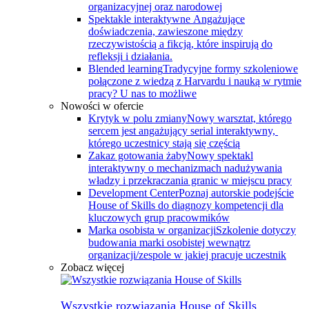
organizacyjnej oraz narodowej
Spektakle interaktywne
Angażujące
doświadczenia, zawieszone między
rzeczywistością a fikcją, które inspirują do
refleksji i działania.
Blended learning
Tradycyjne formy szkoleniowe
połączone z wiedzą z Harvardu i nauką w rytmie
pracy? U nas to możliwe
Nowości w ofercie
Krytyk w polu zmiany
Nowy warsztat, którego
sercem jest angażujący serial interaktywny, ​
którego uczestnicy stają się częścią
Zakaz gotowania żaby
Nowy spektakl
interaktywny o mechanizmach nadużywania
władzy i przekraczania granic w miejscu pracy
Development Center
Poznaj autorskie podejście
House of Skills do diagnozy kompetencji dla
kluczowych grup pracowmików
Marka osobista w organizacji
Szkolenie dotyczy
budowania marki osobistej wewnątrz
organizacji/zespole w jakiej pracuje uczestnik
Zobacz więcej
Wszystkie rozwiązania House of Skills