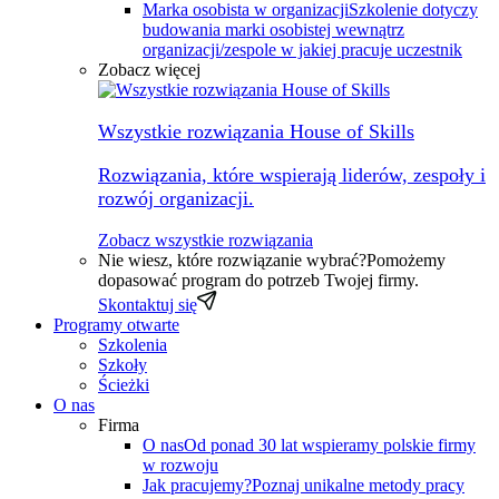
Marka osobista w organizacji
Szkolenie dotyczy
budowania marki osobistej wewnątrz
organizacji/zespole w jakiej pracuje uczestnik
Zobacz więcej
Wszystkie rozwiązania House of Skills
Rozwiązania, które wspierają liderów, zespoły i
rozwój organizacji.
Zobacz wszystkie rozwiązania
Nie wiesz, które rozwiązanie wybrać?
Pomożemy
dopasować program do potrzeb Twojej firmy.
Skontaktuj się
Programy otwarte
Szkolenia
Szkoły
Ścieżki
O nas
Firma
O nas
Od ponad 30 lat wspieramy polskie firmy
w rozwoju
Jak pracujemy?
Poznaj unikalne metody pracy