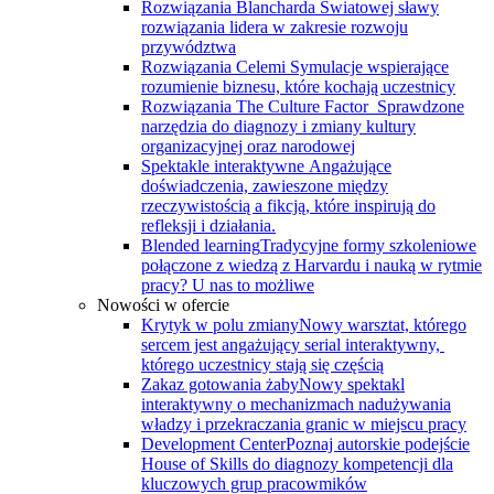
Rozwiązania Blancharda
Światowej sławy
rozwiązania lidera w zakresie rozwoju
przywództwa
Rozwiązania Celemi
Symulacje wspierające
rozumienie biznesu, które kochają uczestnicy
Rozwiązania The Culture Factor
Sprawdzone
narzędzia do diagnozy i zmiany kultury
organizacyjnej oraz narodowej
Spektakle interaktywne
Angażujące
doświadczenia, zawieszone między
rzeczywistością a fikcją, które inspirują do
refleksji i działania.
Blended learning
Tradycyjne formy szkoleniowe
połączone z wiedzą z Harvardu i nauką w rytmie
pracy? U nas to możliwe
Nowości w ofercie
Krytyk w polu zmiany
Nowy warsztat, którego
sercem jest angażujący serial interaktywny, ​
którego uczestnicy stają się częścią
Zakaz gotowania żaby
Nowy spektakl
interaktywny o mechanizmach nadużywania
władzy i przekraczania granic w miejscu pracy
Development Center
Poznaj autorskie podejście
House of Skills do diagnozy kompetencji dla
kluczowych grup pracowmików