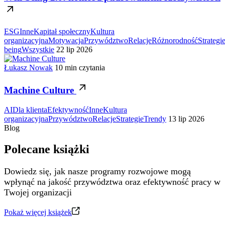
ESG
Inne
Kapitał społeczny
Kultura
organizacyjna
Motywacja
Przywództwo
Relacje
Różnorodność
Strategi
being
Wszystkie
22 lip 2026
Łukasz Nowak
10 min czytania
Machine Culture
AI
Dla klienta
Efektywność
Inne
Kultura
organizacyjna
Przywództwo
Relacje
Strategie
Trendy
13 lip 2026
Blog
Polecane książki
Dowiedz się, jak nasze programy rozwojowe mogą
wpłynąć na jakość przywództwa oraz efektywność pracy w
Twojej organizacji
Pokaż więcej książek