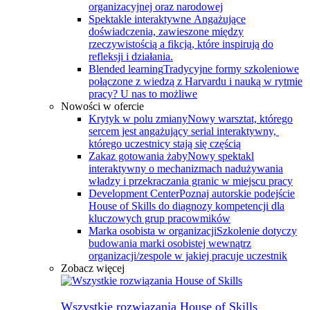
organizacyjnej oraz narodowej
Spektakle interaktywne
Angażujące
doświadczenia, zawieszone między
rzeczywistością a fikcją, które inspirują do
refleksji i działania.
Blended learning
Tradycyjne formy szkoleniowe
połączone z wiedzą z Harvardu i nauką w rytmie
pracy? U nas to możliwe
Nowości w ofercie
Krytyk w polu zmiany
Nowy warsztat, którego
sercem jest angażujący serial interaktywny, ​
którego uczestnicy stają się częścią
Zakaz gotowania żaby
Nowy spektakl
interaktywny o mechanizmach nadużywania
władzy i przekraczania granic w miejscu pracy
Development Center
Poznaj autorskie podejście
House of Skills do diagnozy kompetencji dla
kluczowych grup pracowmików
Marka osobista w organizacji
Szkolenie dotyczy
budowania marki osobistej wewnątrz
organizacji/zespole w jakiej pracuje uczestnik
Zobacz więcej
Wszystkie rozwiązania House of Skills