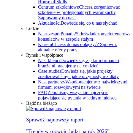
House of Skills
Centrum szkoleniowe
Chcesz zorganizować
szkolenie w profesjonalnych warunkach?
Zapraszamy do nas!
Aktualności
Dowiedz się, co u nas słychać
Ludzie
Nasz zespół
Ponad 25 doświadczonych trenerów-
konsulatów w zespole stałym
Kariera
Chcesz do nas dołączyć? Sprawdź
aktualne oferty pracy
Rynek i współprace
Nasi klienci
Dowiedz się, z jakimi firmami i
branżami pracujemy na co dzień
Case studies
Dowiedz się, jakie projekty
zrealizowaliśmy i jakie przyniosły rezultaty
Nasi partnerzy
Współpracujemy z największymi
firmami rozwojowymi na świecie
FAQ
Zebraliśmy wszystkie najczęściej
pojawiające się pytania w jednym miejscu
Bądź na bieżąco
Sprawdź najnowszy raport
"Trendy w rozwoju ludzi na rok 2026"