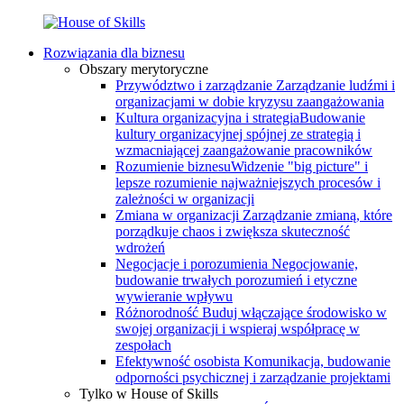
Rozwiązania dla biznesu
Obszary merytoryczne
Przywództwo i zarządzanie
Zarządzanie ludźmi i
organizacjami w dobie kryzysu zaangażowania
Kultura organizacyjna i strategia
Budowanie
kultury organizacyjnej spójnej ze strategią i
wzmacniającej zaangażowanie pracowników
Rozumienie biznesu
Widzenie "big picture" i
lepsze rozumienie najważniejszych procesów i
zależności w organizacji
Zmiana w organizacji
Zarządzanie zmianą, które
porządkuje chaos i zwiększa skuteczność
wdrożeń
Negocjacje i porozumienia
Negocjowanie,
budowanie trwałych porozumień i etyczne
wywieranie wpływu
Różnorodność
Buduj włączające środowisko w
swojej organizacji i wspieraj współpracę w
zespołach
Efektywność osobista
Komunikacja, budowanie
odporności psychicznej i zarządzanie projektami
Tylko w House of Skills