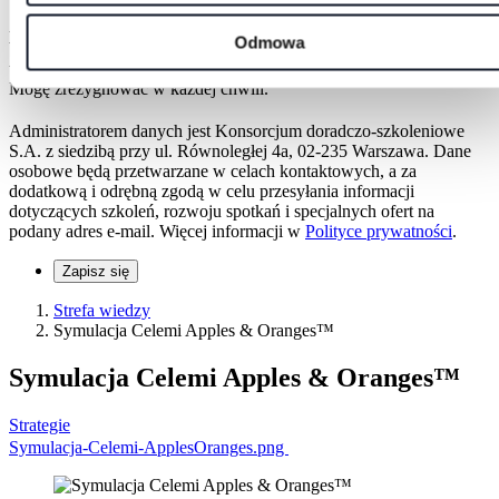
Adres e-mail
Odmowa
Wyrażam zgodę na otrzymywanie informacji dotyczących
webinarów, szkoleń i rozwoju osobistego na podany adres e-mail.
Mogę zrezygnować w każdej chwili.
Administratorem danych jest Konsorcjum doradczo-szkoleniowe
S.A. z siedzibą przy ul. Równoległej 4a, 02-235 Warszawa. Dane
osobowe będą przetwarzane w celach kontaktowych, a za
dodatkową i odrębną zgodą w celu przesyłania informacji
dotyczących szkoleń, rozwoju spotkań i specjalnych ofert na
podany adres e-mail. Więcej informacji w
Polityce prywatności
.
Zapisz się
Strefa wiedzy
Symulacja Celemi Apples & Oranges™
Symulacja Celemi Apples & Oranges™
Strategie
Symulacja-Celemi-ApplesOranges.png