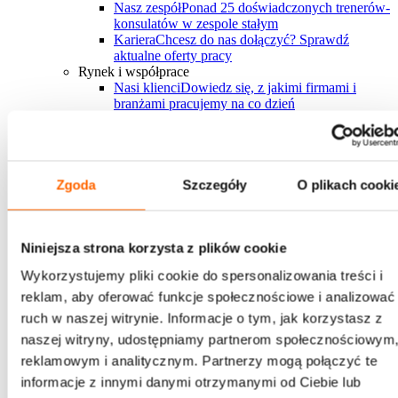
Nasz zespół
Ponad 25 doświadczonych trenerów-
konsulatów w zespole stałym
Kariera
Chcesz do nas dołączyć? Sprawdź
aktualne oferty pracy
Rynek i współprace
Nasi klienci
Dowiedz się, z jakimi firmami i
branżami pracujemy na co dzień
Case studies
Dowiedz się, jakie projekty
zrealizowaliśmy i jakie przyniosły rezultaty
Nasi partnerzy
Współpracujemy z największymi
firmami rozwojowymi na świecie
FAQ
Zebraliśmy wszystkie najczęściej
Zgoda
Szczegóły
O plikach cooki
pojawiające się pytania w jednym miejscu
Bądź na bieżąco
Niniejsza strona korzysta z plików cookie
Sprawdź najnowszy raport
Wykorzystujemy pliki cookie do spersonalizowania treści i
reklam, aby oferować funkcje społecznościowe i analizować
"Trendy w rozwoju ludzi na rok 2026"
przygotowany przez eksportów House of Skills
ruch w naszej witrynie. Informacje o tym, jak korzystasz z
naszej witryny, udostępniamy partnerom społecznościowym
Pobierz i daj znać, co myślisz
reklamowym i analitycznym. Partnerzy mogą połączyć te
Pobierz i daj znać, co myślisz
→
informacje z innymi danymi otrzymanymi od Ciebie lub
Chcesz z nami pracować?
Zapraszamy do kontaktu