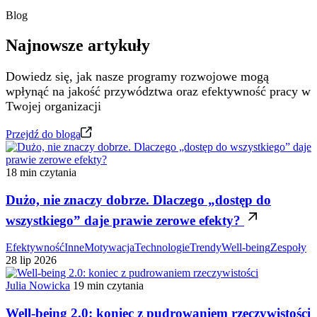
Blog
Najnowsze artykuły
Dowiedz się, jak nasze programy rozwojowe mogą
wpłynąć na jakość przywództwa oraz efektywność pracy w
Twojej organizacji
Przejdź do bloga
18 min czytania
Dużo, nie znaczy dobrze. Dlaczego „dostęp do
wszystkiego” daje prawie zerowe efekty?
Efektywność
Inne
Motywacja
Technologie
Trendy
Well-being
Zespoły
28 lip 2026
Julia Nowicka
19 min czytania
Well-being 2.0: koniec z pudrowaniem rzeczywistości