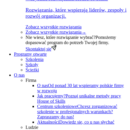
Rozwiązania, które wspierają liderów, zespoły i
rozwój organizacji.
Zobacz wszystkie rozwiązania
Zobacz wszystkie rozwiązania
→
Nie wiesz, które rozwiązanie wybrać?
Pomożemy
dopasować program do potrzeb Twojej firmy.
Skontaktuj się
Programy otwarte
Szkolenia
Szkoły
Ścieżki
O nas
Firma
O nas
Od ponad 30 lat wspieramy polskie firmy
w rozwoju
Jak pracujemy?
Poznaj unikalne metody pracy
House of Skills
Centrum szkoleniowe
Chcesz zorganizować
szkolenie w profesjonalnych warunkach?
Zapraszamy do nas!
Aktualności
Dowiedz się, co u nas słychać
Ludzie