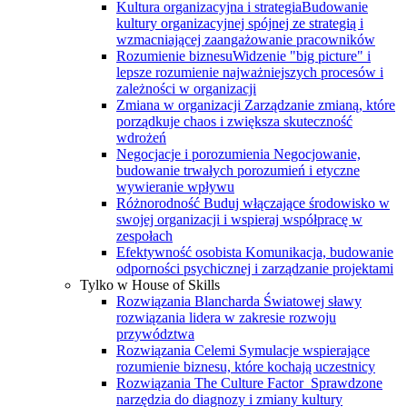
Kultura organizacyjna i strategia
Budowanie
kultury organizacyjnej spójnej ze strategią i
wzmacniającej zaangażowanie pracowników
Rozumienie biznesu
Widzenie "big picture" i
lepsze rozumienie najważniejszych procesów i
zależności w organizacji
Zmiana w organizacji
Zarządzanie zmianą, które
porządkuje chaos i zwiększa skuteczność
wdrożeń
Negocjacje i porozumienia
Negocjowanie,
budowanie trwałych porozumień i etyczne
wywieranie wpływu
Różnorodność
Buduj włączające środowisko w
swojej organizacji i wspieraj współpracę w
zespołach
Efektywność osobista
Komunikacja, budowanie
odporności psychicznej i zarządzanie projektami
Tylko w House of Skills
Rozwiązania Blancharda
Światowej sławy
rozwiązania lidera w zakresie rozwoju
przywództwa
Rozwiązania Celemi
Symulacje wspierające
rozumienie biznesu, które kochają uczestnicy
Rozwiązania The Culture Factor
Sprawdzone
narzędzia do diagnozy i zmiany kultury