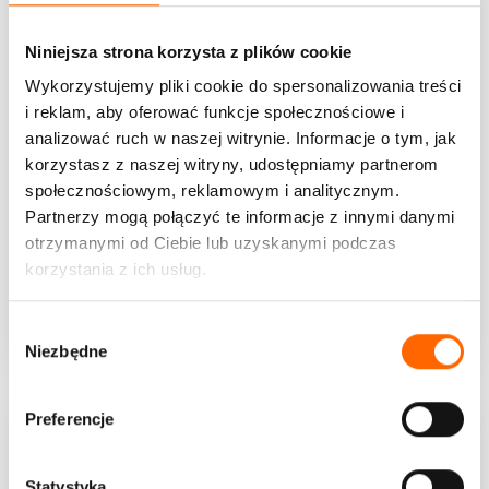
Niniejsza strona korzysta z plików cookie
Wykorzystujemy pliki cookie do spersonalizowania treści
i reklam, aby oferować funkcje społecznościowe i
analizować ruch w naszej witrynie. Informacje o tym, jak
korzystasz z naszej witryny, udostępniamy partnerom
społecznościowym, reklamowym i analitycznym.
Partnerzy mogą połączyć te informacje z innymi danymi
otrzymanymi od Ciebie lub uzyskanymi podczas
Strategia błękitnego oceanu. Wydanie rozszerzone
korzystania z ich usług.
Światowy bestseller z nową przedmową, nowymi...
W
WIĘCEJ
Niezbędne
y
b
ó
Preferencje
r
z
g
Statystyka