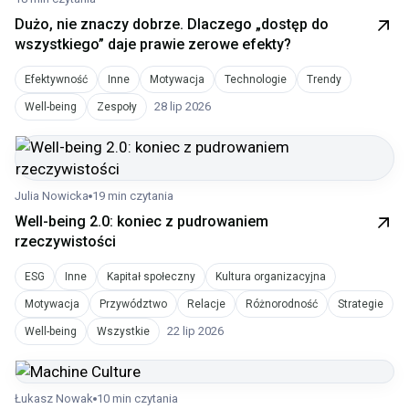
Dużo, nie znaczy dobrze. Dlaczego „dostęp do
wszystkiego” daje prawie zerowe efekty?
Efektywność
Inne
Motywacja
Technologie
Trendy
28 lip 2026
Well-being
Zespoły
Julia Nowicka
19 min czytania
Well-being 2.0: koniec z pudrowaniem
rzeczywistości
ESG
Inne
Kapitał społeczny
Kultura organizacyjna
Motywacja
Przywództwo
Relacje
Różnorodność
Strategie
22 lip 2026
Well-being
Wszystkie
Łukasz Nowak
10 min czytania