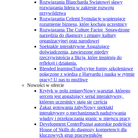
Rozwiązania Blancharda
Światowej sławy
rozwiązania lidera w zakresie rozwoju
przywództwa
Rozwiązania Celemi
Symulacje wspierające
rozumienie biznesu, które kochają uczestnicy
Rozwiązania The Culture Factor
Sprawdzone
narzędzia do diagnozy i zmiany kultury
organizacyjnej oraz narodowej
Spektakle interaktywne
Angażujące
doświadczenia, zawieszone między
rzeczywistością a fikcją, które inspirują do
refleksji i działania.
Blended learning
Tradycyjne formy szkoleniowe
połączone z wiedzą z Harvardu i nauką w rytmie
pracy? U nas to możliwe
Nowości w ofercie
Krytyk w polu zmiany
Nowy warsztat, którego
sercem jest angażujący serial interaktywny, ​
którego uczestnicy stają się częścią
Zakaz gotowania żaby
Nowy spektakl
interaktywny o mechanizmach nadużywania
władzy i przekraczania granic w miejscu pracy
Development Center
Poznaj autorskie podejście
House of Skills do diagnozy kompetencji dla
kluczowych grup pracowmików