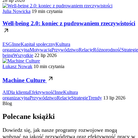
28 lip 2026
Julia Nowicka
19 min czytania
Well-being 2.0: koniec z pudrowaniem rzeczywistości
ESG
Inne
Kapitał społeczny
Kultura
organizacyjna
Motywacja
Przywództwo
Relacje
Różnorodność
Strategi
being
Wszystkie
22 lip 2026
Łukasz Nowak
10 min czytania
Machine Culture
AI
Dla klienta
Efektywność
Inne
Kultura
organizacyjna
Przywództwo
Relacje
Strategie
Trendy
13 lip 2026
Blog
Polecane książki
Dowiedz się, jak nasze programy rozwojowe mogą
wpłynąć na jakość przywództwa oraz efektywność pracy w