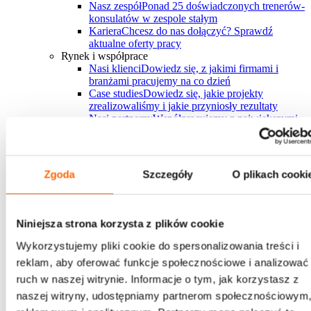
Nasz zespół
Ponad 25 doświadczonych trenerów-
konsulatów w zespole stałym
Kariera
Chcesz do nas dołączyć? Sprawdź
aktualne oferty pracy
Rynek i współprace
Nasi klienci
Dowiedz się, z jakimi firmami i
branżami pracujemy na co dzień
Case studies
Dowiedz się, jakie projekty
zrealizowaliśmy i jakie przyniosły rezultaty
Nasi partnerzy
Współpracujemy z największymi
firmami rozwojowymi na świecie
FAQ
Zebraliśmy wszystkie najczęściej
pojawiające się pytania w jednym miejscu
Bądź na bieżąco
Zgoda
Szczegóły
O plikach cooki
Sprawdź najnowszy raport
Niniejsza strona korzysta z plików cookie
"Trendy w rozwoju ludzi na rok 2026"
Wykorzystujemy pliki cookie do spersonalizowania treści i
przygotowany przez eksportów House of Skills
reklam, aby oferować funkcje społecznościowe i analizować
Pobierz i daj znać, co myślisz
ruch w naszej witrynie. Informacje o tym, jak korzystasz z
Pobierz i daj znać, co myślisz
→
naszej witryny, udostępniamy partnerom społecznościowym
Chcesz z nami pracować?
Zapraszamy do kontaktu