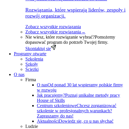
Rozwiązania, które wspierają liderów, zespoły i
rozwój organizacji.
Zobacz wszystkie rozwiązania
Zobacz wszystkie rozwiązania
→
Nie wiesz, które rozwiązanie wybrać?
Pomożemy
dopasować program do potrzeb Twojej firmy.
Skontaktuj się
Programy otwarte
Szkolenia
Szkoły
Ścieżki
O nas
Firma
O nas
Od ponad 30 lat wspieramy polskie firmy
w rozwoju
Jak pracujemy?
Poznaj unikalne metody pracy
House of Skills
Centrum szkoleniowe
Chcesz zorganizować
szkolenie w profesjonalnych warunkach?
Zapraszamy do nas!
Aktualności
Dowiedz się, co u nas słychać
Ludzie