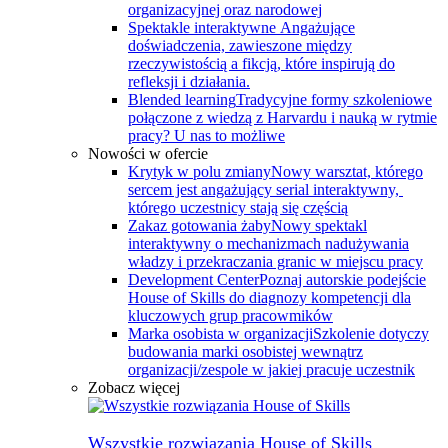
organizacyjnej oraz narodowej
Spektakle interaktywne
Angażujące
doświadczenia, zawieszone między
rzeczywistością a fikcją, które inspirują do
refleksji i działania.
Blended learning
Tradycyjne formy szkoleniowe
połączone z wiedzą z Harvardu i nauką w rytmie
pracy? U nas to możliwe
Nowości w ofercie
Krytyk w polu zmiany
Nowy warsztat, którego
sercem jest angażujący serial interaktywny, ​
którego uczestnicy stają się częścią
Zakaz gotowania żaby
Nowy spektakl
interaktywny o mechanizmach nadużywania
władzy i przekraczania granic w miejscu pracy
Development Center
Poznaj autorskie podejście
House of Skills do diagnozy kompetencji dla
kluczowych grup pracowmików
Marka osobista w organizacji
Szkolenie dotyczy
budowania marki osobistej wewnątrz
organizacji/zespole w jakiej pracuje uczestnik
Zobacz więcej
Wszystkie rozwiązania House of Skills