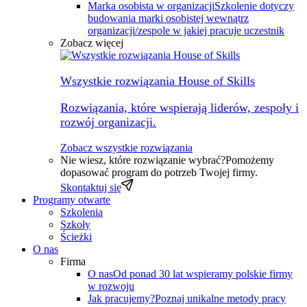
Marka osobista w organizacji
Szkolenie dotyczy
budowania marki osobistej wewnątrz
organizacji/zespole w jakiej pracuje uczestnik
Zobacz więcej
Wszystkie rozwiązania House of Skills
Rozwiązania, które wspierają liderów, zespoły i
rozwój organizacji.
Zobacz wszystkie rozwiązania
Nie wiesz, które rozwiązanie wybrać?
Pomożemy
dopasować program do potrzeb Twojej firmy.
Skontaktuj się
Programy otwarte
Szkolenia
Szkoły
Ścieżki
O nas
Firma
O nas
Od ponad 30 lat wspieramy polskie firmy
w rozwoju
Jak pracujemy?
Poznaj unikalne metody pracy