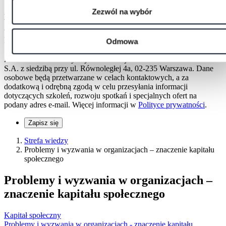
Zezwól na wybór
Adres e-mail
Wyrażam zgodę na otrzymywanie informacji dotyczących
webinarów, szkoleń i rozwoju osobistego na podany adres e-mail.
Mogę zrezygnować w każdej chwili.
Odmowa
Administratorem danych jest Konsorcjum doradczo-szkoleniowe
S.A. z siedzibą przy ul. Równoległej 4a, 02-235 Warszawa. Dane
osobowe będą przetwarzane w celach kontaktowych, a za
dodatkową i odrębną zgodą w celu przesyłania informacji
dotyczących szkoleń, rozwoju spotkań i specjalnych ofert na
podany adres e-mail. Więcej informacji w
Polityce prywatności
.
Zapisz się
Strefa wiedzy
Problemy i wyzwania w organizacjach – znaczenie kapitału
społecznego
Problemy i wyzwania w organizacjach –
znaczenie kapitału społecznego
Kapitał społeczny
Problemy i wyzwania w organizacjach - znaczenie kapitału