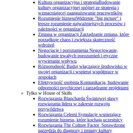
Kultura organizacyjna i strategia
Budowanie
kultury organizacyjnej spójnej ze strategią i
wzmacniającej zaangażowanie pracowników
Rozumienie biznesu
Widzenie "big picture" i
lepsze rozumienie najważniejszych procesów i
zależności w organizacji
Zmiana w organizacji
Zarządzanie zmianą, które
porządkuje chaos i zwiększa skuteczność
wdrożeń
Negocjacje i porozumienia
Negocjowanie,
budowanie trwałych porozumień i etyczne
wywieranie wpływu
Różnorodność
Buduj włączające środowisko w
swojej organizacji i wspieraj współpracę w
zespołach
Efektywność osobista
Komunikacja, budowanie
odporności psychicznej i zarządzanie projektami
Tylko w House of Skills
Rozwiązania Blancharda
Światowej sławy
rozwiązania lidera w zakresie rozwoju
przywództwa
Rozwiązania Celemi
Symulacje wspierające
rozumienie biznesu, które kochają uczestnicy
Rozwiązania The Culture Factor
Sprawdzone
narzędzia do diagnozy i zmiany kultury