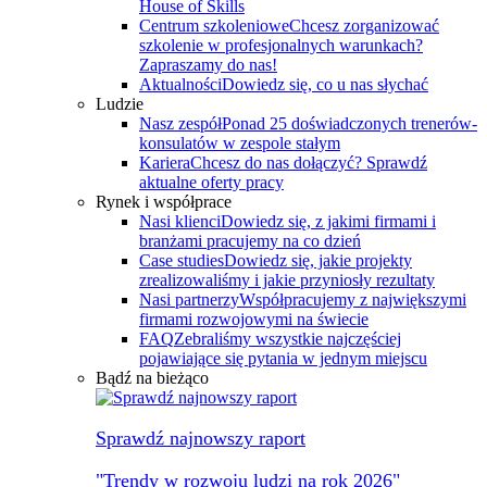
House of Skills
Centrum szkoleniowe
Chcesz zorganizować
szkolenie w profesjonalnych warunkach?
Zapraszamy do nas!
Aktualności
Dowiedz się, co u nas słychać
Ludzie
Nasz zespół
Ponad 25 doświadczonych trenerów-
konsulatów w zespole stałym
Kariera
Chcesz do nas dołączyć? Sprawdź
aktualne oferty pracy
Rynek i współprace
Nasi klienci
Dowiedz się, z jakimi firmami i
branżami pracujemy na co dzień
Case studies
Dowiedz się, jakie projekty
zrealizowaliśmy i jakie przyniosły rezultaty
Nasi partnerzy
Współpracujemy z największymi
firmami rozwojowymi na świecie
FAQ
Zebraliśmy wszystkie najczęściej
pojawiające się pytania w jednym miejscu
Bądź na bieżąco
Sprawdź najnowszy raport
"Trendy w rozwoju ludzi na rok 2026"