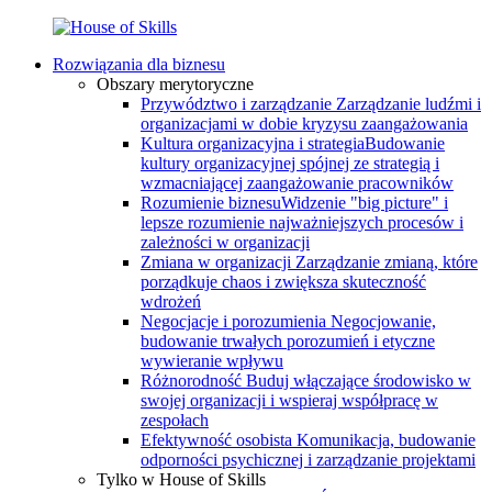
Rozwiązania dla biznesu
Obszary merytoryczne
Przywództwo i zarządzanie
Zarządzanie ludźmi i
organizacjami w dobie kryzysu zaangażowania
Kultura organizacyjna i strategia
Budowanie
kultury organizacyjnej spójnej ze strategią i
wzmacniającej zaangażowanie pracowników
Rozumienie biznesu
Widzenie "big picture" i
lepsze rozumienie najważniejszych procesów i
zależności w organizacji
Zmiana w organizacji
Zarządzanie zmianą, które
porządkuje chaos i zwiększa skuteczność
wdrożeń
Negocjacje i porozumienia
Negocjowanie,
budowanie trwałych porozumień i etyczne
wywieranie wpływu
Różnorodność
Buduj włączające środowisko w
swojej organizacji i wspieraj współpracę w
zespołach
Efektywność osobista
Komunikacja, budowanie
odporności psychicznej i zarządzanie projektami
Tylko w House of Skills