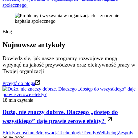
społecznego
Blog
Najnowsze artykuły
Dowiedz się, jak nasze programy rozwojowe mogą
wpłynąć na jakość przywództwa oraz efektywność pracy w
Twojej organizacji
Przejdź do bloga
18 min czytania
Dużo, nie znaczy dobrze. Dlaczego „dostęp do
wszystkiego” daje prawie zerowe efekty?
Efektywność
Inne
Motywacja
Technologie
Trendy
Well-being
Zespoły