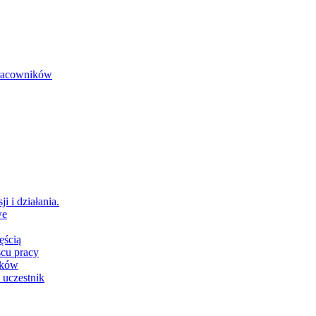
 pracowników
i i działania.
we
ęścią
scu pracy
ików
 uczestnik