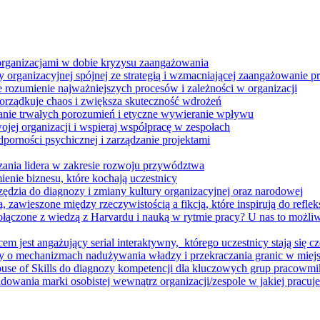
 organizacjami w dobie kryzysu zaangażowania
 organizacyjnej spójnej ze strategią i wzmacniającej zaangażowanie
ze rozumienie najważniejszych procesów i zależności w organizacji
porządkuje chaos i zwiększa skuteczność wdrożeń
nie trwałych porozumień i etyczne wywieranie wpływu
jej organizacji i wspieraj współpracę w zespołach
orności psychicznej i zarządzanie projektami
ania lidera w zakresie rozwoju przywództwa
enie biznesu, które kochają uczestnicy
ędzia do diagnozy i zmiany kultury organizacyjnej oraz narodowej
zawieszone między rzeczywistością a fikcją, które inspirują do refleksj
łączone z wiedzą z Harvardu i nauką w rytmie pracy? U nas to możli
m jest angażujący serial interaktywny, ​ którego uczestnicy stają się cz
y o mechanizmach nadużywania władzy i przekraczania granic w miej
House of Skills do diagnozy kompetencji dla kluczowych grup pracowm
dowania marki osobistej wewnątrz organizacji/zespole w jakiej pracuje