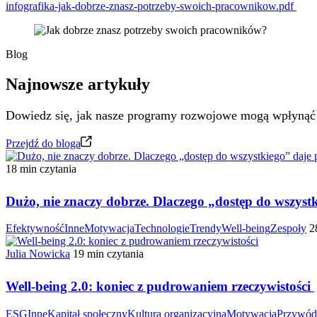
infografika-jak-dobrze-znasz-potrzeby-swoich-pracownikow.pdf
Blog
Najnowsze artykuły
Dowiedz się, jak nasze programy rozwojowe mogą wpłynąć 
Przejdź do bloga
18 min czytania
Dużo, nie znaczy dobrze. Dlaczego „dostęp do wszyst
Efektywność
Inne
Motywacja
Technologie
Trendy
Well-being
Zespoły
2
Julia Nowicka
19 min czytania
Well-being 2.0: koniec z pudrowaniem rzeczywistości
ESG
Inne
Kapitał społeczny
Kultura organizacyjna
Motywacja
Przywód