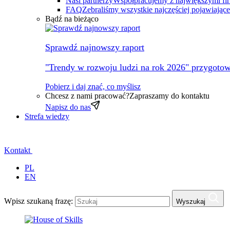
Nasi partnerzy
Współpracujemy z największymi fi
FAQ
Zebraliśmy wszystkie najczęściej pojawiając
Bądź na bieżąco
Sprawdź najnowszy raport
"Trendy w rozwoju ludzi na rok 2026" przygotow
Pobierz i daj znać, co myślisz
Chcesz z nami pracować?
Zapraszamy do kontaktu
Napisz do nas
Strefa wiedzy
Kontakt
PL
EN
Wpisz szukaną frazę:
Wyszukaj