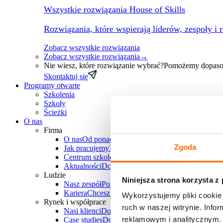
Wszystkie rozwiązania House of Skills
Rozwiązania, które wspierają liderów, zespoły i 
Zobacz wszystkie rozwiązania
Zobacz wszystkie rozwiązania
→
Nie wiesz, które rozwiązanie wybrać?
Pomożemy dopasow
Skontaktuj się
Programy otwarte
Szkolenia
Szkoły
Ścieżki
O nas
Firma
O nas
Od ponad 30 lat wspieramy polskie firmy w
Zgoda
Jak pracujemy?
Poznaj unikalne metody pracy Hous
Centrum szkoleniowe
Chcesz zorganizować szkole
Aktualności
Dowiedz się, co u nas słychać
Ludzie
Niniejsza strona korzysta z
Nasz zespół
Ponad 25 doświadczonych trenerów-k
Kariera
Chcesz do nas dołączyć? Sprawdź aktualne
Wykorzystujemy pliki cookie 
Rynek i współprace
ruch w naszej witrynie. Inf
Nasi klienci
Dowiedz się, z jakimi firmami i branż
reklamowym i analitycznym. 
Case studies
Dowiedz się, jakie projekty zrealizowa