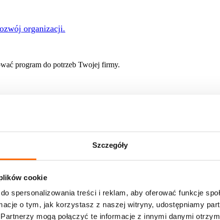
rozwój organizacji.
ać program do potrzeb Twojej firmy.
 rozwoju
Szczegóły
e of Skills
nie w profesjonalnych warunkach? Zapraszamy do nas!
 plików cookie
onsulatów w zespole stałym
 oferty pracy
do spersonalizowania treści i reklam, aby oferować funkcje sp
ormacje o tym, jak korzystasz z naszej witryny, udostępniamy p
ami pracujemy na co dzień
Partnerzy mogą połączyć te informacje z innymi danymi otrzym
liśmy i jakie przyniosły rezultaty