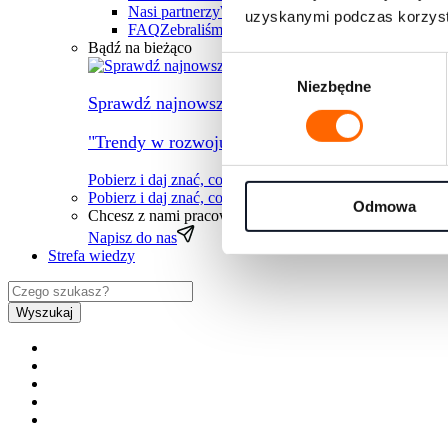
Nasi partnerzy
Współpracujemy z największymi fi
uzyskanymi podczas korzysta
FAQ
Zebraliśmy wszystkie najczęściej pojawiając
Bądź na bieżąco
Wybór
Niezbędne
zgody
Sprawdź najnowszy raport
"Trendy w rozwoju ludzi na rok 2026" przygotow
Pobierz i daj znać, co myślisz
Pobierz i daj znać, co myślisz
→
Odmowa
Chcesz z nami pracować?
Zapraszamy do kontaktu
Napisz do nas
Strefa wiedzy
Wyszukaj