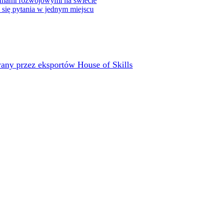
rmami rozwojowymi na świecie
e się pytania w jednym miejscu
any przez eksportów House of Skills