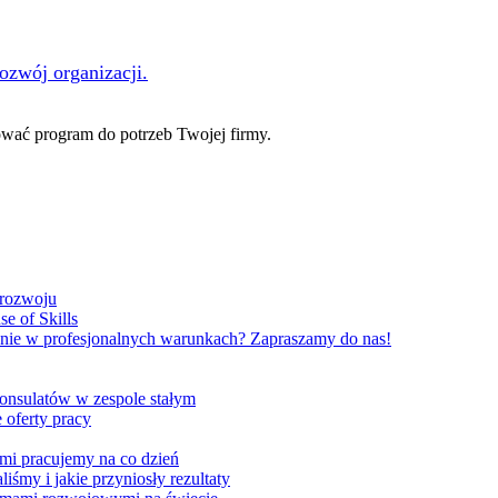
rozwój organizacji.
ać program do potrzeb Twojej firmy.
 rozwoju
e of Skills
nie w profesjonalnych warunkach? Zapraszamy do nas!
onsulatów w zespole stałym
 oferty pracy
ami pracujemy na co dzień
liśmy i jakie przyniosły rezultaty