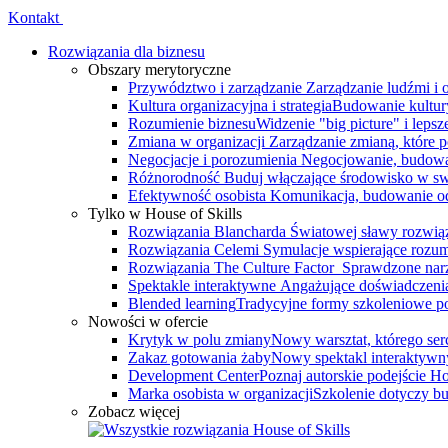
Kontakt
Rozwiązania dla biznesu
Obszary merytoryczne
Przywództwo i zarządzanie
Zarządzanie ludźmi i
Kultura organizacyjna i strategia
Budowanie kultury
Rozumienie biznesu
Widzenie "big picture" i leps
Zmiana w organizacji
Zarządzanie zmianą, które 
Negocjacje i porozumienia
Negocjowanie, budowa
Różnorodność
Buduj włączające środowisko w swo
Efektywność osobista
Komunikacja, budowanie odp
Tylko w House of Skills
Rozwiązania Blancharda
Światowej sławy rozwiąz
Rozwiązania Celemi
Symulacje wspierające rozumi
Rozwiązania The Culture Factor
Sprawdzone narz
Spektakle interaktywne
Angażujące doświadczenia, 
Blended learning
Tradycyjne formy szkoleniowe po
Nowości w ofercie
Krytyk w polu zmiany
Nowy warsztat, którego serce
Zakaz gotowania żaby
Nowy spektakl interaktywn
Development Center
Poznaj autorskie podejście 
Marka osobista w organizacji
Szkolenie dotyczy bu
Zobacz więcej