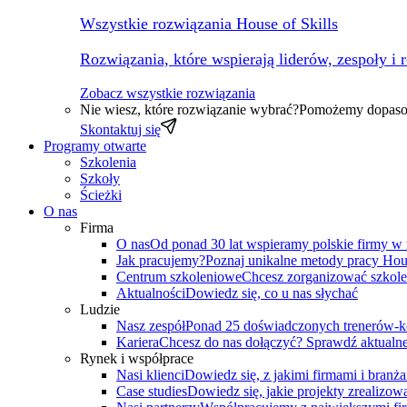
Wszystkie rozwiązania House of Skills
Rozwiązania, które wspierają liderów, zespoły i 
Zobacz wszystkie rozwiązania
Nie wiesz, które rozwiązanie wybrać?
Pomożemy dopasow
Skontaktuj się
Programy otwarte
Szkolenia
Szkoły
Ścieżki
O nas
Firma
O nas
Od ponad 30 lat wspieramy polskie firmy w
Jak pracujemy?
Poznaj unikalne metody pracy Hous
Centrum szkoleniowe
Chcesz zorganizować szkole
Aktualności
Dowiedz się, co u nas słychać
Ludzie
Nasz zespół
Ponad 25 doświadczonych trenerów-k
Kariera
Chcesz do nas dołączyć? Sprawdź aktualne
Rynek i współprace
Nasi klienci
Dowiedz się, z jakimi firmami i branż
Case studies
Dowiedz się, jakie projekty zrealizowa