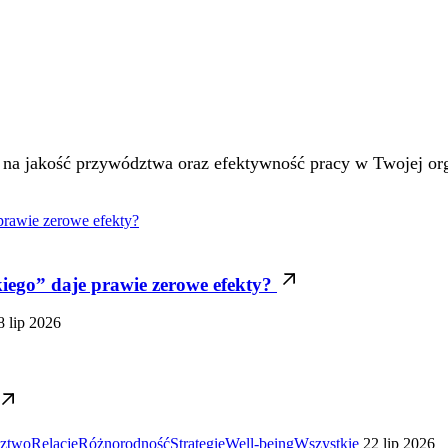
na jakość przywództwa oraz efektywność pracy w Twojej org
kiego” daje prawie zerowe efekty?
8 lip 2026
ztwo
Relacje
Różnorodność
Strategie
Well-being
Wszystkie
22 lip 2026