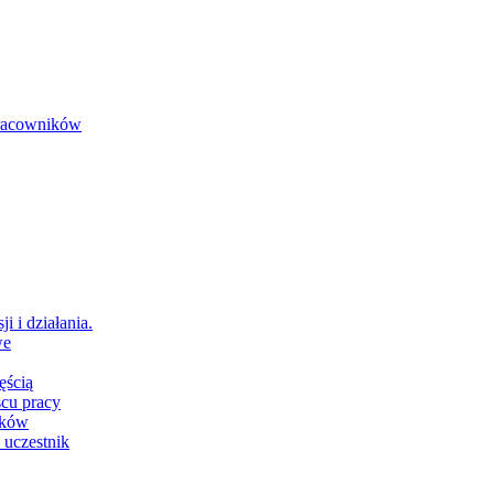
 pracowników
i i działania.
we
ęścią
scu pracy
ików
 uczestnik