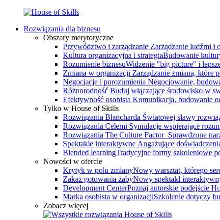
Rozwiązania dla biznesu
Obszary merytoryczne
Przywództwo i zarządzanie
Zarządzanie ludźmi i
Kultura organizacyjna i strategia
Budowanie kultury
Rozumienie biznesu
Widzenie "big picture" i leps
Zmiana w organizacji
Zarządzanie zmianą, które 
Negocjacje i porozumienia
Negocjowanie, budowa
Różnorodność
Buduj włączające środowisko w swo
Efektywność osobista
Komunikacja, budowanie odp
Tylko w House of Skills
Rozwiązania Blancharda
Światowej sławy rozwiąz
Rozwiązania Celemi
Symulacje wspierające rozumi
Rozwiązania The Culture Factor
Sprawdzone narz
Spektakle interaktywne
Angażujące doświadczenia, 
Blended learning
Tradycyjne formy szkoleniowe po
Nowości w ofercie
Krytyk w polu zmiany
Nowy warsztat, którego serce
Zakaz gotowania żaby
Nowy spektakl interaktywn
Development Center
Poznaj autorskie podejście 
Marka osobista w organizacji
Szkolenie dotyczy bu
Zobacz więcej