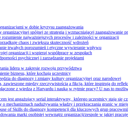
 organizacjami w dobie kryzysu zaangażowania
 organizacyjnej spójnej ze strategią i wzmacniającej zaangażowanie
ze rozumienie najważniejszych procesów i zależności w organizacji
porządkuje chaos i zwiększa skuteczność wdrożeń
nie trwałych porozumień i etyczne wywieranie wpływu
jej organizacji i wspieraj współpracę w zespołach
orności psychicznej i zarządzanie projektami
ania lidera w zakresie rozwoju przywództwa
enie biznesu, które kochają uczestnicy
ędzia do diagnozy i zmiany kultury organizacyjnej oraz narodowej
zawieszone między rzeczywistością a fikcją, które inspirują do refleksj
łączone z wiedzą z Harvardu i nauką w rytmie pracy? U nas to możli
m jest angażujący serial interaktywny, ​ którego uczestnicy stają się cz
y o mechanizmach nadużywania władzy i przekraczania granic w miej
House of Skills do diagnozy kompetencji dla kluczowych grup pracowm
dowania marki osobistej wewnątrz organizacji/zespole w jakiej pracuje