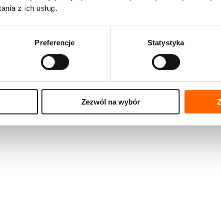
rmami rozwojowymi na świecie
nia z ich usług.
e się pytania w jednym miejscu
Preferencje
Statystyka
any przez eksportów House of Skills
Zezwól na wybór
Z