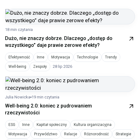
18 min czytania
Dużo, nie znaczy dobrze. Dlaczego „dostęp do
wszystkiego” daje prawie zerowe efekty?
Efektywność
Inne
Motywacja
Technologie
Trendy
28 lip 2026
Well-being
Zespoły
Julia Nowicka
19 min czytania
Well-being 2.0: koniec z pudrowaniem
rzeczywistości
ESG
Inne
Kapitał społeczny
Kultura organizacyjna
Motywacja
Przywództwo
Relacje
Różnorodność
Strategie