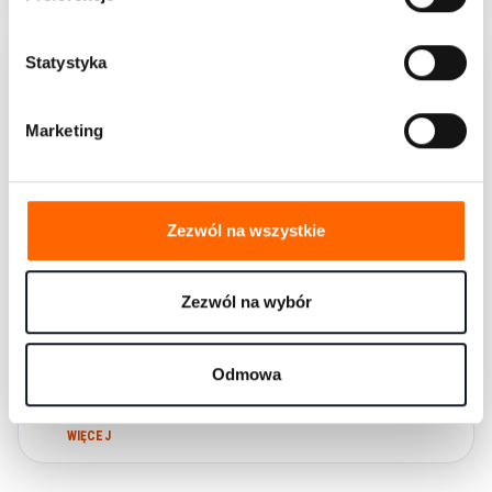
r
z
g
Statystyka
o
d
Marketing
y
Zezwól na wszystkie
Zezwól na wybór
Wiesz, możesz – DZIAŁAJ!
Odmowa
Dlaczego tak wiele rzeczy, których uczymy się przecież...
WIĘCEJ