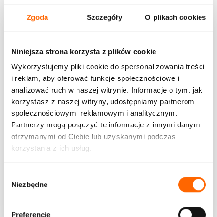
Zgoda
Szczegóły
O plikach cookies
Niniejsza strona korzysta z plików cookie
Wykorzystujemy pliki cookie do spersonalizowania treści
i reklam, aby oferować funkcje społecznościowe i
analizować ruch w naszej witrynie. Informacje o tym, jak
korzystasz z naszej witryny, udostępniamy partnerom
społecznościowym, reklamowym i analitycznym.
Partnerzy mogą połączyć te informacje z innymi danymi
otrzymanymi od Ciebie lub uzyskanymi podczas
korzystania z ich usług.
Jednominutowy Menedżer oraz zarządzanie
samym sobą
W
Ten cenny dodatek do biblioteki jest lekturą obowiązkową...
Niezbędne
y
b
WIĘCEJ
ó
Preferencje