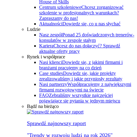
House of Skills
Centrum szkoleniowe
Chcesz zorganizować
szkolenie w profesjonalnych warunkach?
Zapraszamy do nas!
Aktualności
Dowiedz się, co u nas słychać
Ludzie
Nasz zespół
Ponad 25 doświadczonych trenerów-
konsulatów w zespole stałym
Kariera
Chcesz do nas dołączyć? Sprawdź
aktualne oferty pracy
Rynek i współprace
Nasi klienci
Dowiedz się, z jakimi firmami i
branżami pracujemy na co dzień
Case studies
Dowiedz się, jakie projekty
zrealizowaliśmy i jakie przyniosły rezultaty
Nasi partnerzy
Współpracujemy z największymi
firmami rozwojowymi na świecie
FAQ
Zebraliśmy wszystkie najczęściej
pojawiające się pytania w jednym miejscu
Bądź na bieżąco
Sprawdź najnowszy raport
"Trendy w rozwoju ludzi na rok 2026"