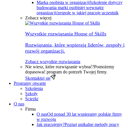
Marka osobista w organizacji
Szkolenie dotyczy
budowania marki osobistej wewnątrz
organizacji/zespole w jakiej pracuje uczestnik
Zobacz więcej
Wszystkie rozwiązania House of Skills
Rozwiązania, które wspierają liderów, zespoły i
rozwój organizacji.
Zobacz wszystkie rozwiązania
Nie wiesz, które rozwiązanie wybrać?
Pomożemy
dopasować program do potrzeb Twojej firmy.
Skontaktuj się
Programy otwarte
Szkolenia
Szkoły
Ścieżki
O nas
Firma
O nas
Od ponad 30 lat wspieramy polskie firmy
w rozwoju
Jak pracujemy?
Poznaj unikalne metody pracy