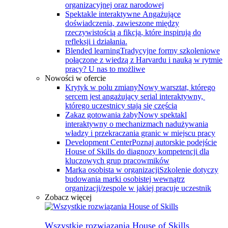
organizacyjnej oraz narodowej
Spektakle interaktywne
Angażujące
doświadczenia, zawieszone między
rzeczywistością a fikcją, które inspirują do
refleksji i działania.
Blended learning
Tradycyjne formy szkoleniowe
połączone z wiedzą z Harvardu i nauką w rytmie
pracy? U nas to możliwe
Nowości w ofercie
Krytyk w polu zmiany
Nowy warsztat, którego
sercem jest angażujący serial interaktywny, ​
którego uczestnicy stają się częścią
Zakaz gotowania żaby
Nowy spektakl
interaktywny o mechanizmach nadużywania
władzy i przekraczania granic w miejscu pracy
Development Center
Poznaj autorskie podejście
House of Skills do diagnozy kompetencji dla
kluczowych grup pracowmików
Marka osobista w organizacji
Szkolenie dotyczy
budowania marki osobistej wewnątrz
organizacji/zespole w jakiej pracuje uczestnik
Zobacz więcej
Wszystkie rozwiązania House of Skills