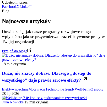
Udostępnij przez
Facebook
X
LinkedIn
Blog
Najnowsze artykuły
Dowiedz się, jak nasze programy rozwojowe mogą
wpłynąć na jakość przywództwa oraz efektywność pracy w
Twojej organizacji
Przejdź do bloga
18 min czytania
Dużo, nie znaczy dobrze. Dlaczego „dostęp do
wszystkiego” daje prawie zerowe efekty?
Efektywność
Inne
Motywacja
Technologie
Trendy
Well-being
Zespoły
28 lip 2026
Julia Nowicka
19 min czytania