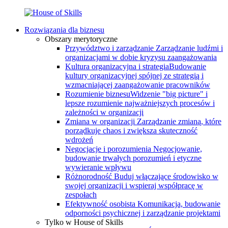
Rozwiązania dla biznesu
Obszary merytoryczne
Przywództwo i zarządzanie
Zarządzanie ludźmi i
organizacjami w dobie kryzysu zaangażowania
Kultura organizacyjna i strategia
Budowanie
kultury organizacyjnej spójnej ze strategią i
wzmacniającej zaangażowanie pracowników
Rozumienie biznesu
Widzenie "big picture" i
lepsze rozumienie najważniejszych procesów i
zależności w organizacji
Zmiana w organizacji
Zarządzanie zmianą, które
porządkuje chaos i zwiększa skuteczność
wdrożeń
Negocjacje i porozumienia
Negocjowanie,
budowanie trwałych porozumień i etyczne
wywieranie wpływu
Różnorodność
Buduj włączające środowisko w
swojej organizacji i wspieraj współpracę w
zespołach
Efektywność osobista
Komunikacja, budowanie
odporności psychicznej i zarządzanie projektami
Tylko w House of Skills