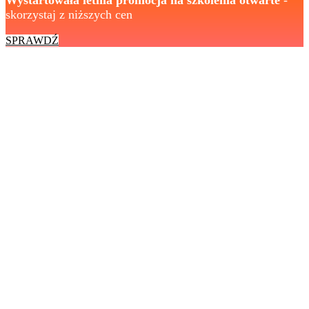
Wystartowała letnia promocja na szkolenia otwarte
-
skorzystaj z niższych cen
SPRAWDŹ