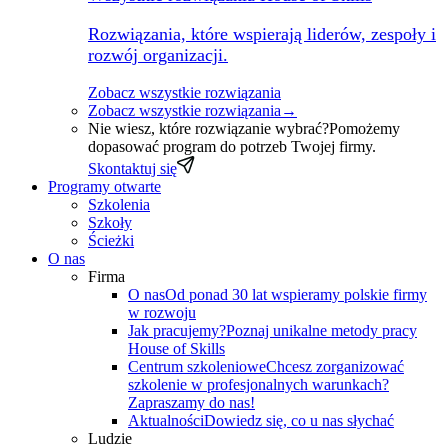
Rozwiązania, które wspierają liderów, zespoły i
rozwój organizacji.
Zobacz wszystkie rozwiązania
Zobacz wszystkie rozwiązania
→
Nie wiesz, które rozwiązanie wybrać?
Pomożemy
dopasować program do potrzeb Twojej firmy.
Skontaktuj się
Programy otwarte
Szkolenia
Szkoły
Ścieżki
O nas
Firma
O nas
Od ponad 30 lat wspieramy polskie firmy
w rozwoju
Jak pracujemy?
Poznaj unikalne metody pracy
House of Skills
Centrum szkoleniowe
Chcesz zorganizować
szkolenie w profesjonalnych warunkach?
Zapraszamy do nas!
Aktualności
Dowiedz się, co u nas słychać
Ludzie