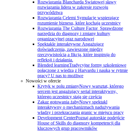
Rozwiązania Blancharda
Światowej sławy
rozwiązania lidera w zakresie rozwoju
przywództwa
Rozwiązania Celemi
Symulacje wspierające
rozumienie biznesu, które kochają uczestnicy
Rozwiązania The Culture Factor
Sprawdzone
narzędzia do diagnozy i zmiany kultury
organizacyjnej oraz narodowej
Spektakle interaktywne
Angażujące
doświadczenia, zawieszone między
rzeczywistością a fikcją, które inspirują do
refleksji i działania.
Blended learning
Tradycyjne formy szkoleniowe
połączone z wiedzą z Harvardu i nauką w rytmie
pracy? U nas to możliwe
Nowości w ofercie
Krytyk w polu zmiany
Nowy warsztat, którego
sercem jest angażujący serial interaktywny, ​
którego uczestnicy stają się częścią
Zakaz gotowania żaby
Nowy spektakl
interaktywny o mechanizmach nadużywania
władzy i przekraczania granic w miejscu pracy
Development Center
Poznaj autorskie podejście
House of Skills do diagnozy kompetencji dla
kluczowych grup pracowmików