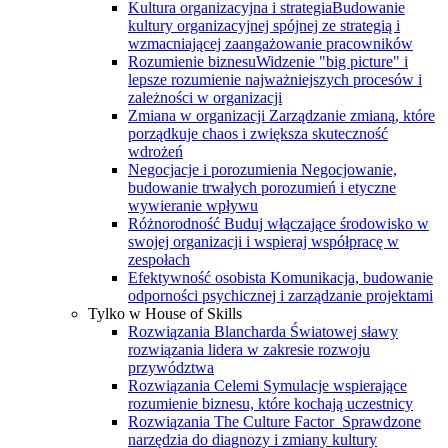
Kultura organizacyjna i strategia
Budowanie
kultury organizacyjnej spójnej ze strategią i
wzmacniającej zaangażowanie pracowników
Rozumienie biznesu
Widzenie "big picture" i
lepsze rozumienie najważniejszych procesów i
zależności w organizacji
Zmiana w organizacji
Zarządzanie zmianą, które
porządkuje chaos i zwiększa skuteczność
wdrożeń
Negocjacje i porozumienia
Negocjowanie,
budowanie trwałych porozumień i etyczne
wywieranie wpływu
Różnorodność
Buduj włączające środowisko w
swojej organizacji i wspieraj współpracę w
zespołach
Efektywność osobista
Komunikacja, budowanie
odporności psychicznej i zarządzanie projektami
Tylko w House of Skills
Rozwiązania Blancharda
Światowej sławy
rozwiązania lidera w zakresie rozwoju
przywództwa
Rozwiązania Celemi
Symulacje wspierające
rozumienie biznesu, które kochają uczestnicy
Rozwiązania The Culture Factor
Sprawdzone
narzędzia do diagnozy i zmiany kultury