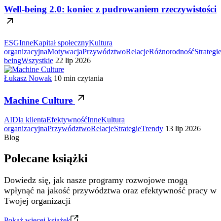
Well-being 2.0: koniec z pudrowaniem rzeczywistości
ESG
Inne
Kapitał społeczny
Kultura
organizacyjna
Motywacja
Przywództwo
Relacje
Różnorodność
Strategi
being
Wszystkie
22 lip 2026
Łukasz Nowak
10 min czytania
Machine Culture
AI
Dla klienta
Efektywność
Inne
Kultura
organizacyjna
Przywództwo
Relacje
Strategie
Trendy
13 lip 2026
Blog
Polecane książki
Dowiedz się, jak nasze programy rozwojowe mogą
wpłynąć na jakość przywództwa oraz efektywność pracy w
Twojej organizacji
Pokaż więcej książek