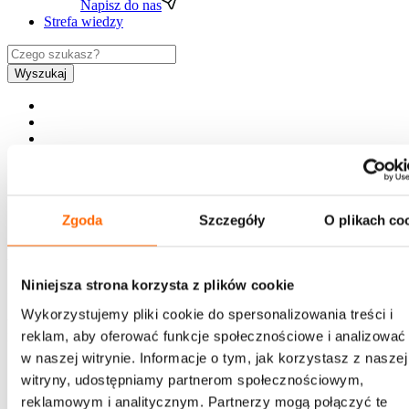
Napisz do nas
Strefa wiedzy
Wyszukaj
PL
EN
Zgoda
Szczegóły
O plikach co
Newsletter
Niniejsza strona korzysta z plików cookie
Chcesz jako pierwszy otrzymywać ciekawe treści z
zakresu rozwoju, zaproszenia na bezpłatne webinary,
Wykorzystujemy pliki cookie do spersonalizowania treści i
informacje o szkoleniach i promocjach House of
reklam, aby oferować funkcje społecznościowe i analizować
Skills?
w naszej witrynie. Informacje o tym, jak korzystasz z naszej
witryny, udostępniamy partnerom społecznościowym,
Bądź na bieżąco - zapisz się!
reklamowym i analitycznym. Partnerzy mogą połączyć te