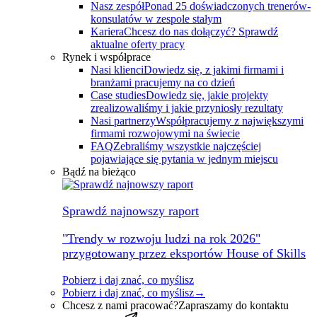
Nasz zespół
Ponad 25 doświadczonych trenerów-
konsulatów w zespole stałym
Kariera
Chcesz do nas dołączyć? Sprawdź
aktualne oferty pracy
Rynek i współprace
Nasi klienci
Dowiedz się, z jakimi firmami i
branżami pracujemy na co dzień
Case studies
Dowiedz się, jakie projekty
zrealizowaliśmy i jakie przyniosły rezultaty
Nasi partnerzy
Współpracujemy z największymi
firmami rozwojowymi na świecie
FAQ
Zebraliśmy wszystkie najczęściej
pojawiające się pytania w jednym miejscu
Bądź na bieżąco
Sprawdź najnowszy raport
"Trendy w rozwoju ludzi na rok 2026"
przygotowany przez eksportów House of Skills
Pobierz i daj znać, co myślisz
Pobierz i daj znać, co myślisz
→
Chcesz z nami pracować?
Zapraszamy do kontaktu