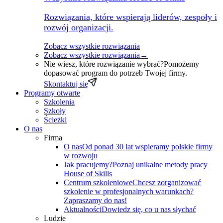
Rozwiązania, które wspierają liderów, zespoły i
rozwój organizacji.
Zobacz wszystkie rozwiązania
Zobacz wszystkie rozwiązania
→
Nie wiesz, które rozwiązanie wybrać?
Pomożemy
dopasować program do potrzeb Twojej firmy.
Skontaktuj się
Programy otwarte
Szkolenia
Szkoły
Ścieżki
O nas
Firma
O nas
Od ponad 30 lat wspieramy polskie firmy
w rozwoju
Jak pracujemy?
Poznaj unikalne metody pracy
House of Skills
Centrum szkoleniowe
Chcesz zorganizować
szkolenie w profesjonalnych warunkach?
Zapraszamy do nas!
Aktualności
Dowiedz się, co u nas słychać
Ludzie