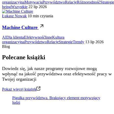
organizacyjna
Motywacja
Przywództwo
Relacje
Różnorodność
Strategi
being
Wszystkie
22 lip 2026
Łukasz Nowak
10 min czytania
Machine Culture
AI
Dla klienta
Efektywność
Inne
Kultura
organizacyjna
Przywództwo
Relacje
Strategie
Trendy
13 lip 2026
Blog
Polecane książki
Dowiedz się, jak nasze programy rozwojowe mogą
wpłynąć na jakość przywództwa oraz efektywność pracy w
Twojej organizacji
Pokaż więcej książek
Pigułka przywództwa. Brakujący element motywujący
ludzi