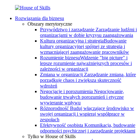
Rozwiązania dla biznesu
Obszary merytoryczne
Przywództwo i zarządzanie
Zarządzanie ludźmi i
organizacjami w dobie kryzysu zaangażowania
Kultura organizacyjna i strategia
Budowanie
kultury organizacyjnej spójnej ze strategią i
wzmacniającej zaangażowanie pracowników
Rozumienie biznesu
Widzenie "big picture" i
lepsze rozumienie najważniejszych procesów i
zależności w organizacji
Zmiana w organizacji
Zarządzanie zmianą, które
porządkuje chaos i zwiększa skuteczność
wdrożeń
Negocjacje i porozumienia
Negocjowanie,
budowanie trwałych porozumień i etyczne
wywieranie wpływu
Różnorodność
Buduj włączające środowisko w
swojej organizacji i wspieraj współpracę w
zespołach
Efektywność osobista
Komunikacja, budowanie
odporności psychicznej i zarządzanie projektami
Tylko w House of Skills