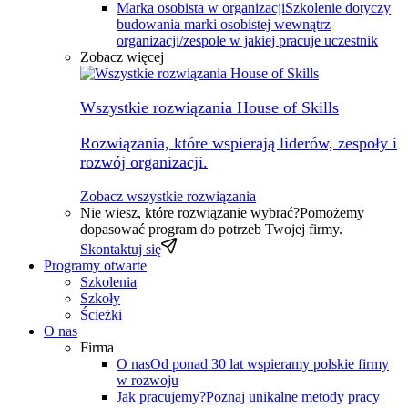
Marka osobista w organizacji
Szkolenie dotyczy
budowania marki osobistej wewnątrz
organizacji/zespole w jakiej pracuje uczestnik
Zobacz więcej
Wszystkie rozwiązania House of Skills
Rozwiązania, które wspierają liderów, zespoły i
rozwój organizacji.
Zobacz wszystkie rozwiązania
Nie wiesz, które rozwiązanie wybrać?
Pomożemy
dopasować program do potrzeb Twojej firmy.
Skontaktuj się
Programy otwarte
Szkolenia
Szkoły
Ścieżki
O nas
Firma
O nas
Od ponad 30 lat wspieramy polskie firmy
w rozwoju
Jak pracujemy?
Poznaj unikalne metody pracy