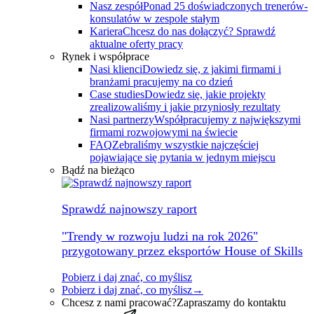
Nasz zespół
Ponad 25 doświadczonych trenerów-
konsulatów w zespole stałym
Kariera
Chcesz do nas dołączyć? Sprawdź
aktualne oferty pracy
Rynek i współprace
Nasi klienci
Dowiedz się, z jakimi firmami i
branżami pracujemy na co dzień
Case studies
Dowiedz się, jakie projekty
zrealizowaliśmy i jakie przyniosły rezultaty
Nasi partnerzy
Współpracujemy z największymi
firmami rozwojowymi na świecie
FAQ
Zebraliśmy wszystkie najczęściej
pojawiające się pytania w jednym miejscu
Bądź na bieżąco
Sprawdź najnowszy raport
"Trendy w rozwoju ludzi na rok 2026"
przygotowany przez eksportów House of Skills
Pobierz i daj znać, co myślisz
Pobierz i daj znać, co myślisz
→
Chcesz z nami pracować?
Zapraszamy do kontaktu