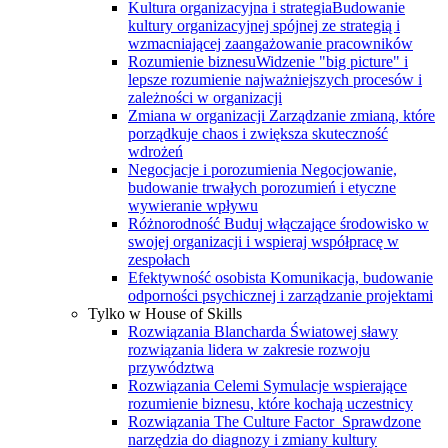
Kultura organizacyjna i strategia
Budowanie
kultury organizacyjnej spójnej ze strategią i
wzmacniającej zaangażowanie pracowników
Rozumienie biznesu
Widzenie "big picture" i
lepsze rozumienie najważniejszych procesów i
zależności w organizacji
Zmiana w organizacji
Zarządzanie zmianą, które
porządkuje chaos i zwiększa skuteczność
wdrożeń
Negocjacje i porozumienia
Negocjowanie,
budowanie trwałych porozumień i etyczne
wywieranie wpływu
Różnorodność
Buduj włączające środowisko w
swojej organizacji i wspieraj współpracę w
zespołach
Efektywność osobista
Komunikacja, budowanie
odporności psychicznej i zarządzanie projektami
Tylko w House of Skills
Rozwiązania Blancharda
Światowej sławy
rozwiązania lidera w zakresie rozwoju
przywództwa
Rozwiązania Celemi
Symulacje wspierające
rozumienie biznesu, które kochają uczestnicy
Rozwiązania The Culture Factor
Sprawdzone
narzędzia do diagnozy i zmiany kultury