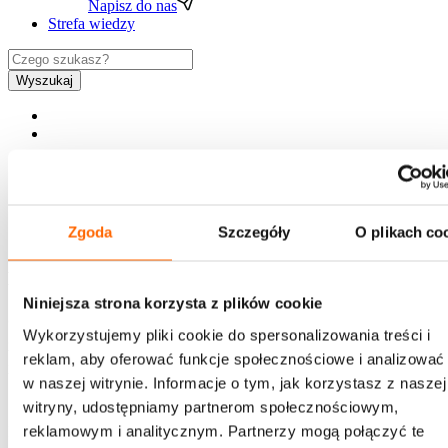
Napisz do nas
Strefa wiedzy
Wyszukaj
PL
Zgoda
Szczegóły
O plikach co
EN
Newsletter
Niniejsza strona korzysta z plików cookie
Chcesz jako pierwszy otrzymywać ciekawe treści z
Wykorzystujemy pliki cookie do spersonalizowania treści i
zakresu rozwoju, zaproszenia na bezpłatne webinary,
reklam, aby oferować funkcje społecznościowe i analizować
informacje o szkoleniach i promocjach House of
w naszej witrynie. Informacje o tym, jak korzystasz z naszej
Skills?
witryny, udostępniamy partnerom społecznościowym,
reklamowym i analitycznym. Partnerzy mogą połączyć te
Bądź na bieżąco - zapisz się!