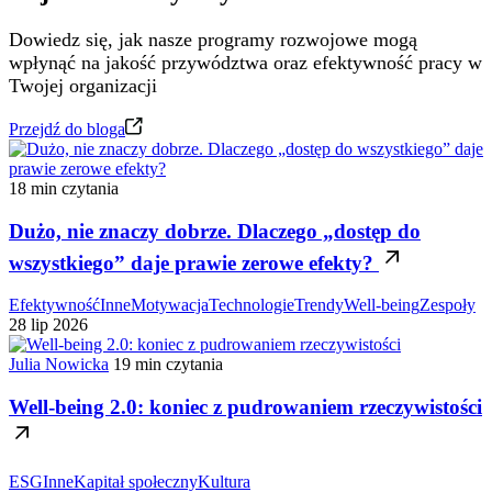
Dowiedz się, jak nasze programy rozwojowe mogą
wpłynąć na jakość przywództwa oraz efektywność pracy w
Twojej organizacji
Przejdź do bloga
18 min czytania
Dużo, nie znaczy dobrze. Dlaczego „dostęp do
wszystkiego” daje prawie zerowe efekty?
Efektywność
Inne
Motywacja
Technologie
Trendy
Well-being
Zespoły
28 lip 2026
Julia Nowicka
19 min czytania
Well-being 2.0: koniec z pudrowaniem rzeczywistości
ESG
Inne
Kapitał społeczny
Kultura