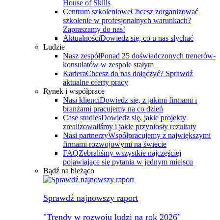
House of Skills
Centrum szkoleniowe
Chcesz zorganizować
szkolenie w profesjonalnych warunkach?
Zapraszamy do nas!
Aktualności
Dowiedz się, co u nas słychać
Ludzie
Nasz zespół
Ponad 25 doświadczonych trenerów-
konsulatów w zespole stałym
Kariera
Chcesz do nas dołączyć? Sprawdź
aktualne oferty pracy
Rynek i współprace
Nasi klienci
Dowiedz się, z jakimi firmami i
branżami pracujemy na co dzień
Case studies
Dowiedz się, jakie projekty
zrealizowaliśmy i jakie przyniosły rezultaty
Nasi partnerzy
Współpracujemy z największymi
firmami rozwojowymi na świecie
FAQ
Zebraliśmy wszystkie najczęściej
pojawiające się pytania w jednym miejscu
Bądź na bieżąco
Sprawdź najnowszy raport
"Trendy w rozwoju ludzi na rok 2026"