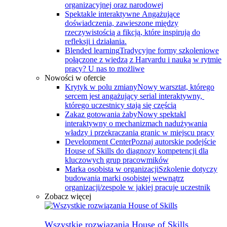
organizacyjnej oraz narodowej
Spektakle interaktywne
Angażujące
doświadczenia, zawieszone między
rzeczywistością a fikcją, które inspirują do
refleksji i działania.
Blended learning
Tradycyjne formy szkoleniowe
połączone z wiedzą z Harvardu i nauką w rytmie
pracy? U nas to możliwe
Nowości w ofercie
Krytyk w polu zmiany
Nowy warsztat, którego
sercem jest angażujący serial interaktywny, ​
którego uczestnicy stają się częścią
Zakaz gotowania żaby
Nowy spektakl
interaktywny o mechanizmach nadużywania
władzy i przekraczania granic w miejscu pracy
Development Center
Poznaj autorskie podejście
House of Skills do diagnozy kompetencji dla
kluczowych grup pracowmików
Marka osobista w organizacji
Szkolenie dotyczy
budowania marki osobistej wewnątrz
organizacji/zespole w jakiej pracuje uczestnik
Zobacz więcej
Wszystkie rozwiązania House of Skills