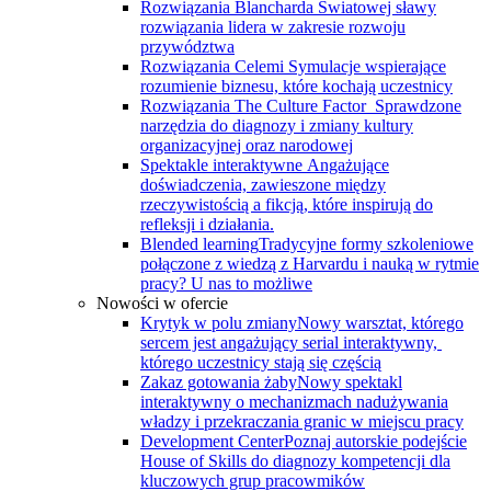
Rozwiązania Blancharda
Światowej sławy
rozwiązania lidera w zakresie rozwoju
przywództwa
Rozwiązania Celemi
Symulacje wspierające
rozumienie biznesu, które kochają uczestnicy
Rozwiązania The Culture Factor
Sprawdzone
narzędzia do diagnozy i zmiany kultury
organizacyjnej oraz narodowej
Spektakle interaktywne
Angażujące
doświadczenia, zawieszone między
rzeczywistością a fikcją, które inspirują do
refleksji i działania.
Blended learning
Tradycyjne formy szkoleniowe
połączone z wiedzą z Harvardu i nauką w rytmie
pracy? U nas to możliwe
Nowości w ofercie
Krytyk w polu zmiany
Nowy warsztat, którego
sercem jest angażujący serial interaktywny, ​
którego uczestnicy stają się częścią
Zakaz gotowania żaby
Nowy spektakl
interaktywny o mechanizmach nadużywania
władzy i przekraczania granic w miejscu pracy
Development Center
Poznaj autorskie podejście
House of Skills do diagnozy kompetencji dla
kluczowych grup pracowmików