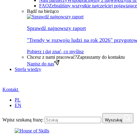
Nasi partnerzy
Współpracujemy z największymi fi
FAQ
Zebraliśmy wszystkie najczęściej pojawiając
Bądź na bieżąco
Sprawdź najnowszy raport
"Trendy w rozwoju ludzi na rok 2026" przygotow
Pobierz i daj znać, co myślisz
Chcesz z nami pracować?
Zapraszamy do kontaktu
Napisz do nas
Strefa wiedzy
Kontakt
PL
EN
Wpisz szukaną frazę:
Wyszukaj