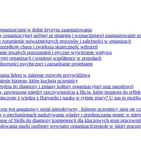
 organizacjami w dobie kryzysu zaangażowania
 organizacyjnej spójnej ze strategią i wzmacniającej zaangażowanie
ze rozumienie najważniejszych procesów i zależności w organizacji
porządkuje chaos i zwiększa skuteczność wdrożeń
nie trwałych porozumień i etyczne wywieranie wpływu
jej organizacji i wspieraj współpracę w zespołach
orności psychicznej i zarządzanie projektami
ania lidera w zakresie rozwoju przywództwa
enie biznesu, które kochają uczestnicy
ędzia do diagnozy i zmiany kultury organizacyjnej oraz narodowej
zawieszone między rzeczywistością a fikcją, które inspirują do refleksj
łączone z wiedzą z Harvardu i nauką w rytmie pracy? U nas to możli
m jest angażujący serial interaktywny, ​ którego uczestnicy stają się cz
y o mechanizmach nadużywania władzy i przekraczania granic w miej
House of Skills do diagnozy kompetencji dla kluczowych grup pracowm
dowania marki osobistej wewnątrz organizacji/zespole w jakiej pracuje