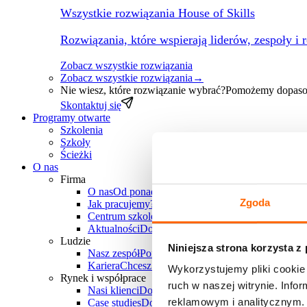
Wszystkie rozwiązania House of Skills
Rozwiązania, które wspierają liderów, zespoły i 
Zobacz wszystkie rozwiązania
Zobacz wszystkie rozwiązania
→
Nie wiesz, które rozwiązanie wybrać?
Pomożemy dopasow
Skontaktuj się
Programy otwarte
Szkolenia
Szkoły
Ścieżki
O nas
Firma
O nas
Od ponad 30 lat wspieramy polskie firmy w
Zgoda
Jak pracujemy?
Poznaj unikalne metody pracy Hous
Centrum szkoleniowe
Chcesz zorganizować szkole
Aktualności
Dowiedz się, co u nas słychać
Ludzie
Niniejsza strona korzysta z
Nasz zespół
Ponad 25 doświadczonych trenerów-k
Kariera
Chcesz do nas dołączyć? Sprawdź aktualne
Wykorzystujemy pliki cookie 
Rynek i współprace
ruch w naszej witrynie. Inf
Nasi klienci
Dowiedz się, z jakimi firmami i branż
reklamowym i analitycznym. 
Case studies
Dowiedz się, jakie projekty zrealizowa