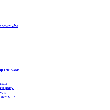
 pracowników
i i działania.
we
ęścią
scu pracy
ików
 uczestnik