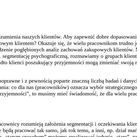
umienia naszych klientów. Aby zapewnić dobre dopasowanie s
owym klientem? Okazuje się, że wielu pracownikom trudno je
enie pogłębionych analiz zachowań zakupowych klientów. Nie
np. segmentację psychograficzną, rozmawiamy o grupach klie
adto klienci poszukujący przyjemności mogą zmieniać swoją r
poprawne i z pewnością poparte znaczną liczbą badań i danyc
ytania: co dla nas (pracowników) oznacza wybór strategiczn
rzyjemności”, to musimy mieć świadomość, że dla wielu prac
cownicy rozumieją założenia segmentacji i oczekiwania klient
będą pracować tak samo, jak rok temu, a inni, np. dział mark
, że „starym sposobem” możemy zrealizować jedynie „stare”, 