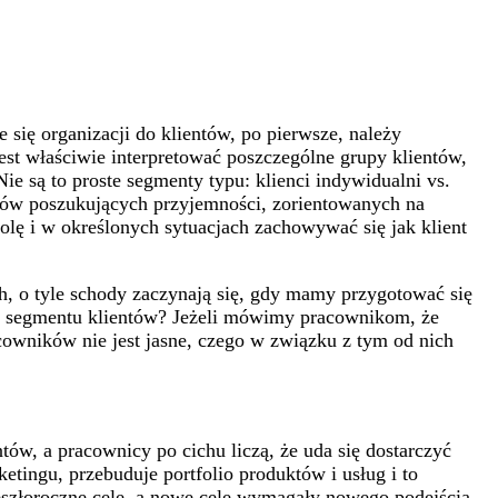
ię organizacji do klientów, po pierwsze, należy
st właściwie interpretować poszczególne grupy klientów,
 są to proste segmenty typu: klienci indywidualni vs.
ntów poszukujących przyjemności, zorientowanych na
olę i w określonych sytuacjach zachowywać się jak klient
h, o tyle schody zaczynają się, gdy mamy przygotować się
ego segmentu klientów? Jeżeli mówimy pracownikom, że
owników nie jest jasne, czego w związku z tym od nich
ów, a pracownicy po cichu liczą, że uda się dostarczyć
etingu, przebuduje portfolio produktów i usług i to
zeszłoroczne cele, a nowe cele wymagały nowego podejścia.