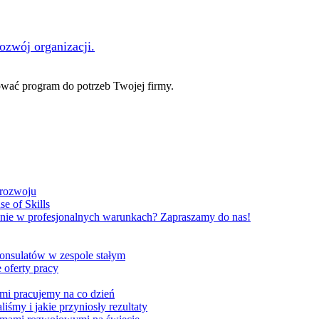
rozwój organizacji.
ać program do potrzeb Twojej firmy.
 rozwoju
e of Skills
nie w profesjonalnych warunkach? Zapraszamy do nas!
onsulatów w zespole stałym
 oferty pracy
ami pracujemy na co dzień
liśmy i jakie przyniosły rezultaty