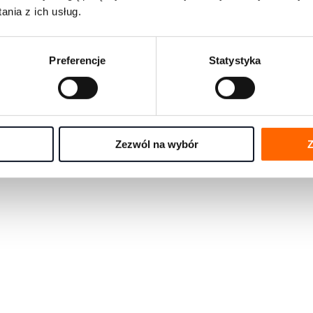
rmami rozwojowymi na świecie
nia z ich usług.
e się pytania w jednym miejscu
Preferencje
Statystyka
any przez eksportów House of Skills
Zezwól na wybór
Z