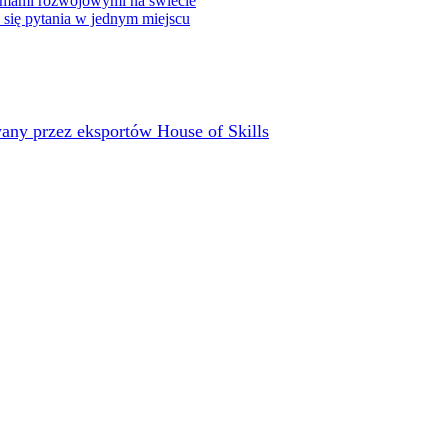
rmami rozwojowymi na świecie
e się pytania w jednym miejscu
any przez eksportów House of Skills