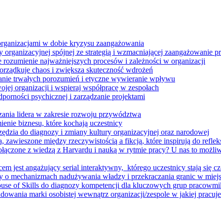
 organizacjami w dobie kryzysu zaangażowania
 organizacyjnej spójnej ze strategią i wzmacniającej zaangażowanie
ze rozumienie najważniejszych procesów i zależności w organizacji
porządkuje chaos i zwiększa skuteczność wdrożeń
nie trwałych porozumień i etyczne wywieranie wpływu
jej organizacji i wspieraj współpracę w zespołach
orności psychicznej i zarządzanie projektami
ania lidera w zakresie rozwoju przywództwa
enie biznesu, które kochają uczestnicy
ędzia do diagnozy i zmiany kultury organizacyjnej oraz narodowej
zawieszone między rzeczywistością a fikcją, które inspirują do refleksj
łączone z wiedzą z Harvardu i nauką w rytmie pracy? U nas to możli
m jest angażujący serial interaktywny, ​ którego uczestnicy stają się cz
y o mechanizmach nadużywania władzy i przekraczania granic w miej
House of Skills do diagnozy kompetencji dla kluczowych grup pracowm
dowania marki osobistej wewnątrz organizacji/zespole w jakiej pracuje