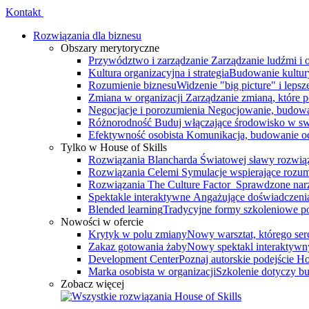
Kontakt
Rozwiązania dla biznesu
Obszary merytoryczne
Przywództwo i zarządzanie
Zarządzanie ludźmi i
Kultura organizacyjna i strategia
Budowanie kultury
Rozumienie biznesu
Widzenie "big picture" i leps
Zmiana w organizacji
Zarządzanie zmianą, które 
Negocjacje i porozumienia
Negocjowanie, budowa
Różnorodność
Buduj włączające środowisko w swo
Efektywność osobista
Komunikacja, budowanie odp
Tylko w House of Skills
Rozwiązania Blancharda
Światowej sławy rozwiąz
Rozwiązania Celemi
Symulacje wspierające rozumi
Rozwiązania The Culture Factor
Sprawdzone narz
Spektakle interaktywne
Angażujące doświadczenia, 
Blended learning
Tradycyjne formy szkoleniowe po
Nowości w ofercie
Krytyk w polu zmiany
Nowy warsztat, którego serce
Zakaz gotowania żaby
Nowy spektakl interaktywn
Development Center
Poznaj autorskie podejście 
Marka osobista w organizacji
Szkolenie dotyczy bu
Zobacz więcej