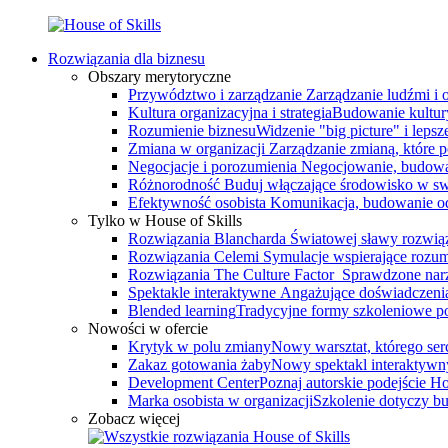
Rozwiązania dla biznesu
Obszary merytoryczne
Przywództwo i zarządzanie
Zarządzanie ludźmi i
Kultura organizacyjna i strategia
Budowanie kultury
Rozumienie biznesu
Widzenie "big picture" i leps
Zmiana w organizacji
Zarządzanie zmianą, które 
Negocjacje i porozumienia
Negocjowanie, budowa
Różnorodność
Buduj włączające środowisko w swo
Efektywność osobista
Komunikacja, budowanie odp
Tylko w House of Skills
Rozwiązania Blancharda
Światowej sławy rozwiąz
Rozwiązania Celemi
Symulacje wspierające rozumi
Rozwiązania The Culture Factor
Sprawdzone narz
Spektakle interaktywne
Angażujące doświadczenia, 
Blended learning
Tradycyjne formy szkoleniowe po
Nowości w ofercie
Krytyk w polu zmiany
Nowy warsztat, którego serce
Zakaz gotowania żaby
Nowy spektakl interaktywn
Development Center
Poznaj autorskie podejście 
Marka osobista w organizacji
Szkolenie dotyczy bu
Zobacz więcej