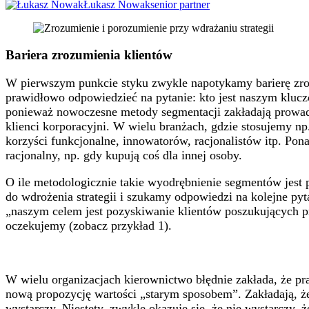
Łukasz Nowak
senior partner
Bariera zrozumienia klientów
W pierwszym punkcie styku zwykle napotykamy barierę zroz
prawidłowo odpowiedzieć na pytanie: kto jest naszym klucz
ponieważ nowoczesne metody segmentacji zakładają prowadz
klienci korporacyjni. W wielu branżach, gdzie stosujemy 
korzyści funkcjonalne, innowatorów, racjonalistów itp. Pon
racjonalny, np. gdy kupują coś dla innej osoby.
O ile metodologicznie takie wyodrębnienie segmentów jest 
do wdrożenia strategii i szukamy odpowiedzi na kolejne p
„naszym celem jest pozyskiwanie klientów poszukujących p
oczekujemy (zobacz przykład 1).
W wielu organizacjach kierownictwo błędnie zakłada, że pra
nową propozycję wartości „starym sposobem”. Zakładają, że 
wystarczy. Niestety, zwykle okazuje się, że nie wystarczy