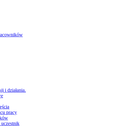
 pracowników
i i działania.
we
ęścią
scu pracy
ików
 uczestnik