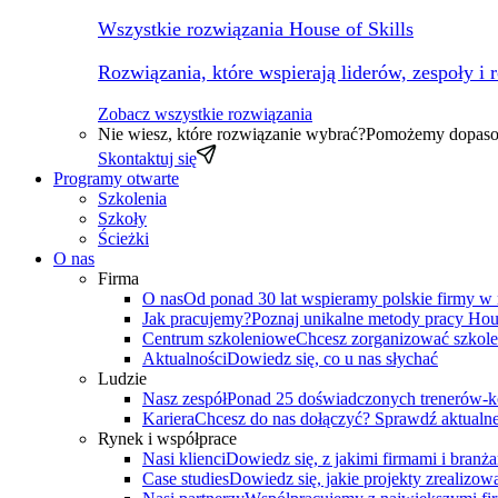
Wszystkie rozwiązania House of Skills
Rozwiązania, które wspierają liderów, zespoły i 
Zobacz wszystkie rozwiązania
Nie wiesz, które rozwiązanie wybrać?
Pomożemy dopasow
Skontaktuj się
Programy otwarte
Szkolenia
Szkoły
Ścieżki
O nas
Firma
O nas
Od ponad 30 lat wspieramy polskie firmy w
Jak pracujemy?
Poznaj unikalne metody pracy Hous
Centrum szkoleniowe
Chcesz zorganizować szkole
Aktualności
Dowiedz się, co u nas słychać
Ludzie
Nasz zespół
Ponad 25 doświadczonych trenerów-k
Kariera
Chcesz do nas dołączyć? Sprawdź aktualne
Rynek i współprace
Nasi klienci
Dowiedz się, z jakimi firmami i branż
Case studies
Dowiedz się, jakie projekty zrealizowa