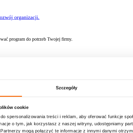
rozwój organizacji.
ać program do potrzeb Twojej firmy.
 rozwoju
Szczegóły
e of Skills
nie w profesjonalnych warunkach? Zapraszamy do nas!
 plików cookie
onsulatów w zespole stałym
 oferty pracy
do spersonalizowania treści i reklam, aby oferować funkcje sp
ormacje o tym, jak korzystasz z naszej witryny, udostępniamy p
ami pracujemy na co dzień
Partnerzy mogą połączyć te informacje z innymi danymi otrzym
liśmy i jakie przyniosły rezultaty