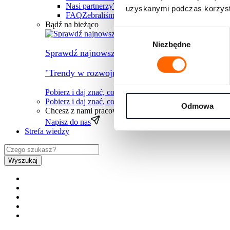
Nasi partnerzy
Współpracujemy z największymi fi
uzyskanymi podczas korzysta
FAQ
Zebraliśmy wszystkie najczęściej pojawiając
Bądź na bieżąco
Wybór
Niezbędne
zgody
Sprawdź najnowszy raport
"Trendy w rozwoju ludzi na rok 2026" przygotow
Pobierz i daj znać, co myślisz
Pobierz i daj znać, co myślisz
→
Odmowa
Chcesz z nami pracować?
Zapraszamy do kontaktu
Napisz do nas
Strefa wiedzy
Wyszukaj