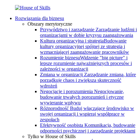
Rozwiązania dla biznesu
Obszary merytoryczne
Przywództwo i zarządzanie
Zarządzanie ludźmi i
organizacjami w dobie kryzysu zaangażowania
Kultura organizacyjna i strategia
Budowanie
kultury organizacyjnej spójnej ze strategią i
wzmacniającej zaangażowanie pracowników
Rozumienie biznesu
Widzenie "big picture" i
lepsze rozumienie najważniejszych procesów i
zależności w organizacji
Zmiana w organizacji
Zarządzanie zmianą, które
porządkuje chaos i zwiększa skuteczność
wdrożeń
Negocjacje i porozumienia
Negocjowanie,
budowanie trwałych porozumień i etyczne
wywieranie wpływu
Różnorodność
Buduj włączające środowisko w
swojej organizacji i wspieraj współpracę w
zespołach
Efektywność osobista
Komunikacja, budowanie
odporności psychicznej i zarządzanie projektami
Tylko w House of Skills