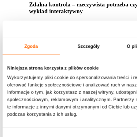
Zdalna kontrola – rzeczywista potrzeba cz
wykład interaktywny
Podczas wykładu dotkniemy tematu sytuacji nie
w wyniku której możemy odczuwać większą potr
Obecna sytuacja i konieczność pracy zdalnej sp
12:15-13:15
że większość rzeczy wymknęła się spod naszej k
Zgoda
Szczegóły
O pl
poczucia, że mamy wpływ na to co się wokół nas
i może przybierać różne formy. Jakie nowe świa
sytuacja rzuca na klasyczną koncepcja zarządza
Niniejsza strona korzysta z plików cookie
podczas wykładu
Wykorzystujemy pliki cookie do spersonalizowania treści i r
Sesję poprowadzi
Dariusz Fijołek
oferować funkcje społecznościowe i analizować ruch w nasze
Informacje o tym, jak korzystasz z naszej witryny, udostęp
13:15-14:00
przerwa obiadowa
społecznościowym, reklamowym i analitycznym. Partnerzy
Przywództwo SLII Experience™
– warsztat
te informacje z innymi danymi otrzymanymi od Ciebie lub u
podczas korzystania z ich usług.
Po przerwie obiadowej, doświadczą Państwo fr
flagowego programu Przywództwo SLII Exper
odsłonie online. Jest to oryginalny program r
Wybór