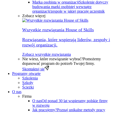
Marka osobista w organizacji
Szkolenie dotyczy
budowania marki osobistej wewnątrz
organizacji/zespole w jakiej pracuje uczestnik
Zobacz więcej
Wszystkie rozwiązania House of Skills
Rozwiązania, które wspierają liderów, zespoły i
rozwój organizacji.
Zobacz wszystkie rozwiązania
Nie wiesz, które rozwiązanie wybrać?
Pomożemy
dopasować program do potrzeb Twojej firmy.
Skontaktuj się
Programy otwarte
Szkolenia
Szkoły
Ścieżki
O nas
Firma
O nas
Od ponad 30 lat wspieramy polskie firmy
w rozwoju
Jak pracujemy?
Poznaj unikalne metody pracy