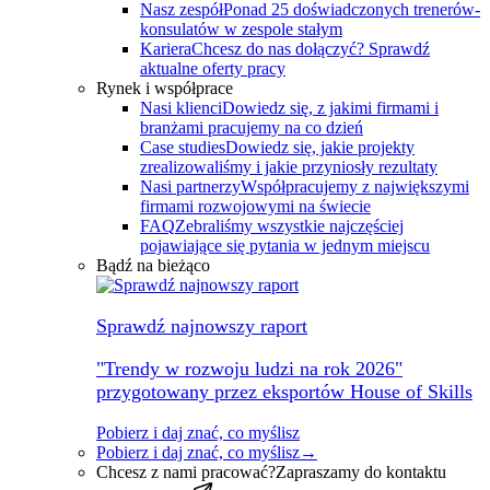
Nasz zespół
Ponad 25 doświadczonych trenerów-
konsulatów w zespole stałym
Kariera
Chcesz do nas dołączyć? Sprawdź
aktualne oferty pracy
Rynek i współprace
Nasi klienci
Dowiedz się, z jakimi firmami i
branżami pracujemy na co dzień
Case studies
Dowiedz się, jakie projekty
zrealizowaliśmy i jakie przyniosły rezultaty
Nasi partnerzy
Współpracujemy z największymi
firmami rozwojowymi na świecie
FAQ
Zebraliśmy wszystkie najczęściej
pojawiające się pytania w jednym miejscu
Bądź na bieżąco
Sprawdź najnowszy raport
"Trendy w rozwoju ludzi na rok 2026"
przygotowany przez eksportów House of Skills
Pobierz i daj znać, co myślisz
Pobierz i daj znać, co myślisz
→
Chcesz z nami pracować?
Zapraszamy do kontaktu