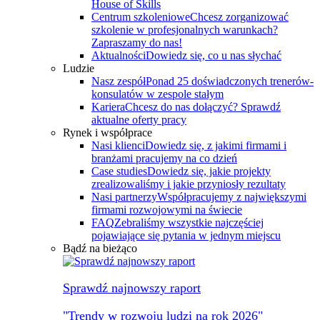
House of Skills
Centrum szkoleniowe
Chcesz zorganizować
szkolenie w profesjonalnych warunkach?
Zapraszamy do nas!
Aktualności
Dowiedz się, co u nas słychać
Ludzie
Nasz zespół
Ponad 25 doświadczonych trenerów-
konsulatów w zespole stałym
Kariera
Chcesz do nas dołączyć? Sprawdź
aktualne oferty pracy
Rynek i współprace
Nasi klienci
Dowiedz się, z jakimi firmami i
branżami pracujemy na co dzień
Case studies
Dowiedz się, jakie projekty
zrealizowaliśmy i jakie przyniosły rezultaty
Nasi partnerzy
Współpracujemy z największymi
firmami rozwojowymi na świecie
FAQ
Zebraliśmy wszystkie najczęściej
pojawiające się pytania w jednym miejscu
Bądź na bieżąco
Sprawdź najnowszy raport
"Trendy w rozwoju ludzi na rok 2026"