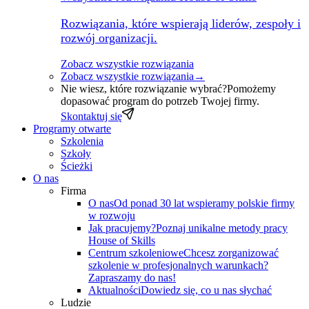
Rozwiązania, które wspierają liderów, zespoły i
rozwój organizacji.
Zobacz wszystkie rozwiązania
Zobacz wszystkie rozwiązania
→
Nie wiesz, które rozwiązanie wybrać?
Pomożemy
dopasować program do potrzeb Twojej firmy.
Skontaktuj się
Programy otwarte
Szkolenia
Szkoły
Ścieżki
O nas
Firma
O nas
Od ponad 30 lat wspieramy polskie firmy
w rozwoju
Jak pracujemy?
Poznaj unikalne metody pracy
House of Skills
Centrum szkoleniowe
Chcesz zorganizować
szkolenie w profesjonalnych warunkach?
Zapraszamy do nas!
Aktualności
Dowiedz się, co u nas słychać
Ludzie