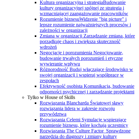
Kultura organizacyjna i strategia
Budowanie
kultury organizacyjnej spójnej ze strategią i
wzmacniającej zaangażowanie pracowników
Rozumienie biznesu
Widzenie "big picture" i
lepsze rozumienie najważniejszych procesów i
zależności w organizacji
Zmiana w organizacji
Zarządzanie zmianą, które
porządkuje chaos i zwiększa skuteczność
wdrożeń
Negocjacje i porozumienia
Negocjowanie,
budowanie trwałych porozumień i etyczne
wywieranie wpływu
Różnorodność
Buduj włączające środowisko w
swojej organizacji i wspieraj współpracę w
zespołach
Efektywność osobista
Komunikacja, budowanie
odporności psychicznej i zarządzanie projektami
Tylko w House of Skills
Rozwiązania Blancharda
Światowej sławy
rozwiązania lidera w zakresie rozwoju
przywództwa
Rozwiązania Celemi
Symulacje wspierające
rozumienie biznesu, które kochają uczestnicy
Rozwiązania The Culture Factor
Sprawdzone
narzędzia do diagnozy i zmiany kultury