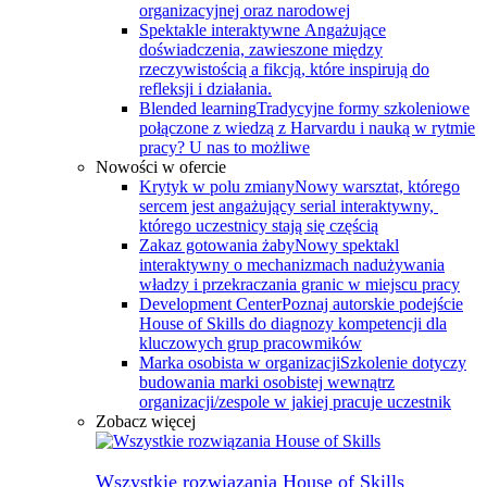
organizacyjnej oraz narodowej
Spektakle interaktywne
Angażujące
doświadczenia, zawieszone między
rzeczywistością a fikcją, które inspirują do
refleksji i działania.
Blended learning
Tradycyjne formy szkoleniowe
połączone z wiedzą z Harvardu i nauką w rytmie
pracy? U nas to możliwe
Nowości w ofercie
Krytyk w polu zmiany
Nowy warsztat, którego
sercem jest angażujący serial interaktywny, ​
którego uczestnicy stają się częścią
Zakaz gotowania żaby
Nowy spektakl
interaktywny o mechanizmach nadużywania
władzy i przekraczania granic w miejscu pracy
Development Center
Poznaj autorskie podejście
House of Skills do diagnozy kompetencji dla
kluczowych grup pracowmików
Marka osobista w organizacji
Szkolenie dotyczy
budowania marki osobistej wewnątrz
organizacji/zespole w jakiej pracuje uczestnik
Zobacz więcej
Wszystkie rozwiązania House of Skills