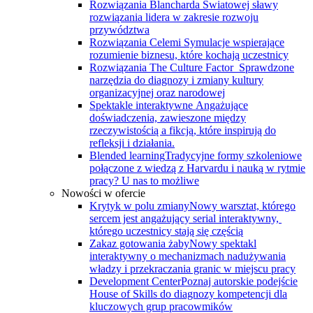
Rozwiązania Blancharda
Światowej sławy
rozwiązania lidera w zakresie rozwoju
przywództwa
Rozwiązania Celemi
Symulacje wspierające
rozumienie biznesu, które kochają uczestnicy
Rozwiązania The Culture Factor
Sprawdzone
narzędzia do diagnozy i zmiany kultury
organizacyjnej oraz narodowej
Spektakle interaktywne
Angażujące
doświadczenia, zawieszone między
rzeczywistością a fikcją, które inspirują do
refleksji i działania.
Blended learning
Tradycyjne formy szkoleniowe
połączone z wiedzą z Harvardu i nauką w rytmie
pracy? U nas to możliwe
Nowości w ofercie
Krytyk w polu zmiany
Nowy warsztat, którego
sercem jest angażujący serial interaktywny, ​
którego uczestnicy stają się częścią
Zakaz gotowania żaby
Nowy spektakl
interaktywny o mechanizmach nadużywania
władzy i przekraczania granic w miejscu pracy
Development Center
Poznaj autorskie podejście
House of Skills do diagnozy kompetencji dla
kluczowych grup pracowmików