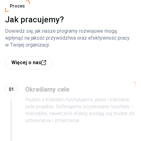
Proces
Jak pracujemy?
Dowiedz się, jak nasze programy rozwojowe mogą
wpłynąć na jakość przywództwa oraz efektywność pracy
w Twojej organizacji
Więcej o nas
Określamy cele
01
Razem z klientem formułujemy jasne i klarowne
cele projektu. Definiujemy oczekiwane rezultaty –
mierzalne, nawet jeśli efekty wydają się trudne do
uchwycenia i zmierzenia