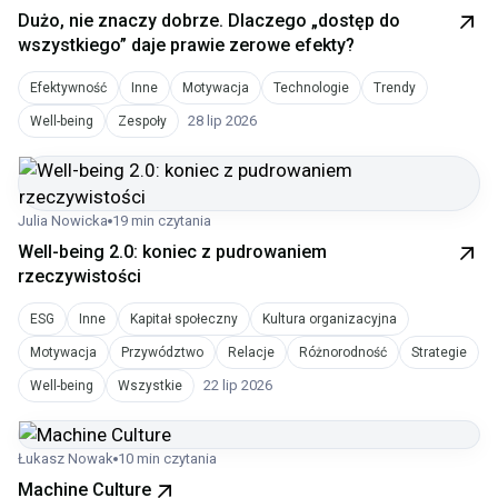
Dużo, nie znaczy dobrze. Dlaczego „dostęp do
wszystkiego” daje prawie zerowe efekty?
Efektywność
Inne
Motywacja
Technologie
Trendy
28 lip 2026
Well-being
Zespoły
Julia Nowicka
19 min czytania
Well-being 2.0: koniec z pudrowaniem
rzeczywistości
ESG
Inne
Kapitał społeczny
Kultura organizacyjna
Motywacja
Przywództwo
Relacje
Różnorodność
Strategie
22 lip 2026
Well-being
Wszystkie
Łukasz Nowak
10 min czytania
Machine Culture