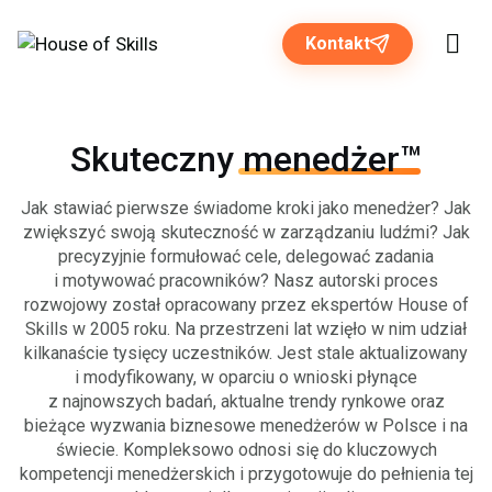
Kontakt
Skuteczny
menedżer™
Rozwiązania dla biznesu
Jak stawiać pierwsze świadome kroki jako menedżer? Jak
zwiększyć swoją skuteczność w zarządzaniu ludźmi? Jak
Programy otwarte
precyzyjnie formułować cele, delegować zadania
i motywować pracowników? Nasz autorski proces
O nas
rozwojowy został opracowany przez ekspertów House of
Skills w 2005 roku. Na przestrzeni lat wzięło w nim udział
kilkanaście tysięcy uczestników. Jest stale aktualizowany
Strefa wiedzy
i modyfikowany, w oparciu o wnioski płynące
z najnowszych badań, aktualne trendy rynkowe oraz
bieżące wyzwania biznesowe menedżerów w Polsce i na
świecie. Kompleksowo odnosi się do kluczowych
kompetencji menedżerskich i przygotowuje do pełnienia tej