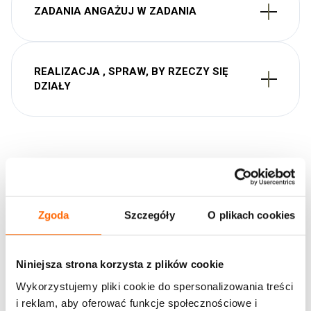
ZADANIA​ ANGAŻUJ W ZADANIA
REALIZACJA ,​ SPRAW, BY RZECZY SIĘ
DZIAŁY​
kontakt
Porozmawiajmy
Zgoda
Szczegóły
O plikach cookies
Rozumiemy, że każda organizacja jest inna. Dlatego za
Niniejsza strona korzysta z plików cookie
każdym razem wnikliwie analizujemy sytuację
i dopasowujemy rozwiązania tak, aby odpowiadały na
Wykorzystujemy pliki cookie do spersonalizowania treści
potrzeby Twojego biznesu. Metody dobierane są po
i reklam, aby oferować funkcje społecznościowe i