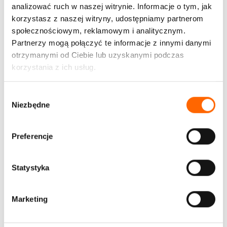
wcześniejszym ustaleniu potrzeb
analizować ruch w naszej witrynie. Informacje o tym, jak
korzystasz z naszej witryny, udostępniamy partnerom
Zostaw do siebie kontakt – nasza konsultantka oddzwoni
społecznościowym, reklamowym i analitycznym.
i w pierwszym kroku zapyta o Twoje wyzwania, zbada
Partnerzy mogą połączyć te informacje z innymi danymi
potrzeby i opowie o przebiegu naszego procesu
otrzymanymi od Ciebie lub uzyskanymi podczas
doradczego. Ta rozmowa potrwa maksymalnie 10 minut.
korzystania z ich usług.
W kolejnym kroku spotkasz się z osobą merytoryczną –
trenerem, który zaproponuje konkretne rozwiązania
W
i szczegółowo odpowie na Twoje pytania.
Niezbędne
y
b
ó
Preferencje
r
z
g
Statystyka
o
d
Marketing
y