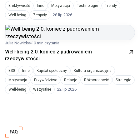
Efektywność
Inne
Motywacja
Technologie
Trendy
28 lip 2026
Well-being
Zespoły
Julia Nowicka
19 min czytania
Well-being 2.0: koniec z pudrowaniem
rzeczywistości
ESG
Inne
Kapitał społeczny
Kultura organizacyjna
Motywacja
Przywództwo
Relacje
Różnorodność
Strategie
22 lip 2026
Well-being
Wszystkie
FAQ