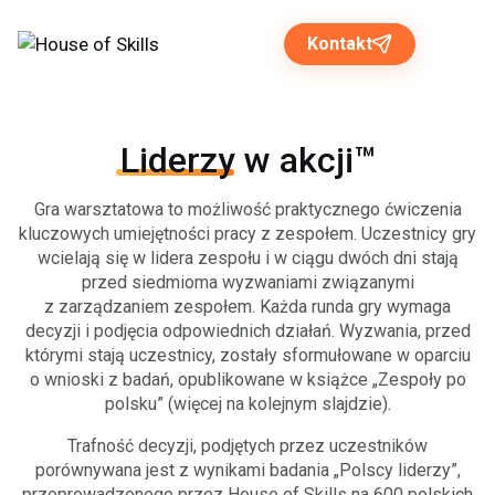
Kontakt
Liderzy
w akcji™
Rozwiązania dla biznesu
Gra warsztatowa to możliwość praktycznego ćwiczenia
kluczowych umiejętności pracy z zespołem. Uczestnicy gry
Programy otwarte
wcielają się w lidera zespołu i w ciągu dwóch dni stają
przed siedmioma wyzwaniami związanymi
O nas
z zarządzaniem zespołem. Każda runda gry wymaga
decyzji i podjęcia odpowiednich działań. Wyzwania, przed
którymi stają uczestnicy, zostały sformułowane w oparciu
Strefa wiedzy
o wnioski z badań, opublikowane w książce „Zespoły po
polsku” (więcej na kolejnym slajdzie).
Trafność decyzji, podjętych przez uczestników
porównywana jest z wynikami badania „Polscy liderzy”,
przeprowadzonego przez House of Skills na 600 polskich