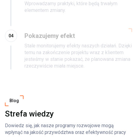
Wprowadzamy praktyki, które będą trwałym
elementem zmiany.
Pokazujemy efekt
04
Stale monitorujemy efekty naszych działań. Dzięki
temu na zakończenie projektu wraz z klientem
jesteśmy w stanie pokazać, że planowana zmiana
rzeczywiście miała miejsce.
Blog
Strefa wiedzy
Dowiedz się, jak nasze programy rozwojowe mogą
wpłynąć na jakość przywództwa oraz efektywność pracy