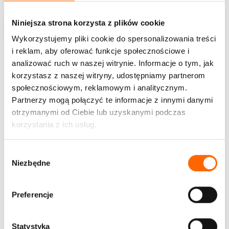
informacji w
Polityce prywatności
Niniejsza strona korzysta z plików cookie
Wykorzystujemy pliki cookie do spersonalizowania treści
i reklam, aby oferować funkcje społecznościowe i
analizować ruch w naszej witrynie. Informacje o tym, jak
korzystasz z naszej witryny, udostępniamy partnerom
społecznościowym, reklamowym i analitycznym.
Proces
Partnerzy mogą połączyć te informacje z innymi danymi
Jak pracujemy?
otrzymanymi od Ciebie lub uzyskanymi podczas
korzystania z ich usług.
Dowiedz się, jak nasze programy rozwojowe mogą
wpłynąć na jakość przywództwa oraz efektywność pracy
W
w Twojej organizacji
Niezbędne
y
b
Więcej o nas
ó
Preferencje
r
z
Określamy cele
g
Statystyka
01