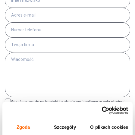
Wyrażam zgodę na kontakt telefoniczny i mailowy w celu obsługi
niniejszego zgłoszenia. Wyrażam zgodę na otrzymywanie informacji
handlowych środkami komunikacji elektronicznej wysyłanymi przez
House of Skills oraz na wykorzystanie komunikacji email w celach
marketingowych. Administratorem danych jest Konsorcjum
Zgoda
Szczegóły
O plikach cookies
doradczo-szkoleniowe S.A. – właściciel marki House of Skills –
z siedzibą przy ul. Równoległej 4a, 02-235 Warszawa. Więcej