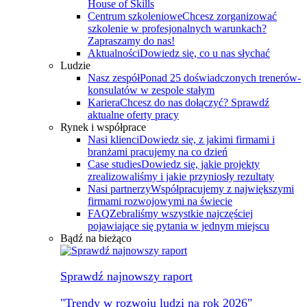
House of Skills
Centrum szkoleniowe
Chcesz zorganizować
szkolenie w profesjonalnych warunkach?
Zapraszamy do nas!
Aktualności
Dowiedz się, co u nas słychać
Ludzie
Nasz zespół
Ponad 25 doświadczonych trenerów-
konsulatów w zespole stałym
Kariera
Chcesz do nas dołączyć? Sprawdź
aktualne oferty pracy
Rynek i współprace
Nasi klienci
Dowiedz się, z jakimi firmami i
branżami pracujemy na co dzień
Case studies
Dowiedz się, jakie projekty
zrealizowaliśmy i jakie przyniosły rezultaty
Nasi partnerzy
Współpracujemy z największymi
firmami rozwojowymi na świecie
FAQ
Zebraliśmy wszystkie najczęściej
pojawiające się pytania w jednym miejscu
Bądź na bieżąco
Sprawdź najnowszy raport
"Trendy w rozwoju ludzi na rok 2026"