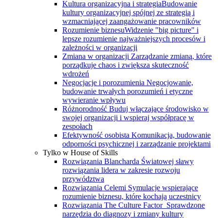
Kultura organizacyjna i strategia
Budowanie
kultury organizacyjnej spójnej ze strategią i
wzmacniającej zaangażowanie pracowników
Rozumienie biznesu
Widzenie "big picture" i
lepsze rozumienie najważniejszych procesów i
zależności w organizacji
Zmiana w organizacji
Zarządzanie zmianą, które
porządkuje chaos i zwiększa skuteczność
wdrożeń
Negocjacje i porozumienia
Negocjowanie,
budowanie trwałych porozumień i etyczne
wywieranie wpływu
Różnorodność
Buduj włączające środowisko w
swojej organizacji i wspieraj współpracę w
zespołach
Efektywność osobista
Komunikacja, budowanie
odporności psychicznej i zarządzanie projektami
Tylko w House of Skills
Rozwiązania Blancharda
Światowej sławy
rozwiązania lidera w zakresie rozwoju
przywództwa
Rozwiązania Celemi
Symulacje wspierające
rozumienie biznesu, które kochają uczestnicy
Rozwiązania The Culture Factor
Sprawdzone
narzędzia do diagnozy i zmiany kultury