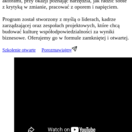
aktorami,​ przy okazji poznając narzędzia, jak radzić sobie
z krytyką w zmianie, pracować z oporem i napięciem.​
Program został stworzony z myślą o liderach, kadrze
zarządzającej oraz zespołach projektowych, które chcą
budować kulturę współodpowiedzialności za wyniki
biznesowe. Oferujemy go w formule zamkniętej i otwartej.
Szkolenie otwarte
Porozmawiajmy