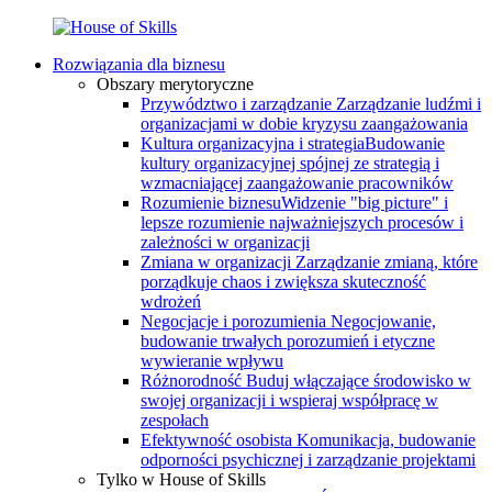
Rozwiązania dla biznesu
Obszary merytoryczne
Przywództwo i zarządzanie
Zarządzanie ludźmi i
organizacjami w dobie kryzysu zaangażowania
Kultura organizacyjna i strategia
Budowanie
kultury organizacyjnej spójnej ze strategią i
wzmacniającej zaangażowanie pracowników
Rozumienie biznesu
Widzenie "big picture" i
lepsze rozumienie najważniejszych procesów i
zależności w organizacji
Zmiana w organizacji
Zarządzanie zmianą, które
porządkuje chaos i zwiększa skuteczność
wdrożeń
Negocjacje i porozumienia
Negocjowanie,
budowanie trwałych porozumień i etyczne
wywieranie wpływu
Różnorodność
Buduj włączające środowisko w
swojej organizacji i wspieraj współpracę w
zespołach
Efektywność osobista
Komunikacja, budowanie
odporności psychicznej i zarządzanie projektami
Tylko w House of Skills