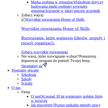
Marka osobista w organizacji
Szkolenie dotyczy
budowania marki osobistej wewnątrz
organizacji/zespole w jakiej pracuje uczestnik
Zobacz więcej
Wszystkie rozwiązania House of Skills
Rozwiązania, które wspierają liderów, zespoły i
rozwój organizacji.
Zobacz wszystkie rozwiązania
Nie wiesz, które rozwiązanie wybrać?
Pomożemy
dopasować program do potrzeb Twojej firmy.
Skontaktuj się
Programy otwarte
Szkolenia
Szkoły
Ścieżki
O nas
Firma
O nas
Od ponad 30 lat wspieramy polskie firmy
w rozwoju
Jak pracujemy?
Poznaj unikalne metody pracy