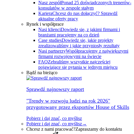
Nasz zespół
Ponad 25 doświadczonych trenerów-
konsulatów w zespole stałym
Kariera
Chcesz do nas dołączyć? Sprawdź
aktualne oferty pracy
Rynek i współprace
Nasi klienci
Dowiedz się, z jakimi firmami i
branżami pracujemy na co dzień
Case studies
Dowiedz się, jakie projekty
zrealizowaliśmy i jakie przyniosły rezultaty
Nasi partnerzy
Współpracujemy z największymi
firmami rozwojowymi na świecie
FAQ
Zebraliśmy wszystkie najczęściej
pojawiające się pytania w jednym miejscu
Bądź na bieżąco
Sprawdź najnowszy raport
"Trendy w rozwoju ludzi na rok 2026"
przygotowany przez eksportów House of Skills
Pobierz i daj znać, co myślisz
Pobierz i daj znać, co myślisz
→
Chcesz z nami pracować?
Zapraszamy do kontaktu