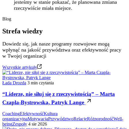
jesteśmy w stanie pokazać, że planowana zmiana
rzeczywiście miała miejsce.
Blog
Strefa wiedzy
Dowiedz się, jak nasze programy rozwojowe mogą
wpłynąć na jakość przywództwa oraz efektywność pracy
w Twojej organizacji
Wszystkie artykuły
Łada Drozda
3 min czytania
“Liderze, nie siłuj się z rzeczywistością” – Marta
Czapla-Bystrowska, Patryk Lange
Coaching
Efektywność
Kultura
organizacyjna
Motywacja
Przywództwo
Relacje
Różnorodność
Well-
being
Zespoły
4 sie 2026