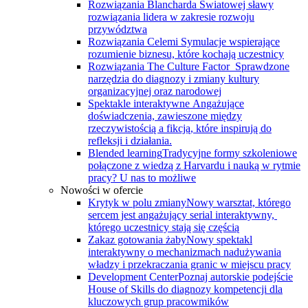
Rozwiązania Blancharda
Światowej sławy
rozwiązania lidera w zakresie rozwoju
przywództwa
Rozwiązania Celemi
Symulacje wspierające
rozumienie biznesu, które kochają uczestnicy
Rozwiązania The Culture Factor
Sprawdzone
narzędzia do diagnozy i zmiany kultury
organizacyjnej oraz narodowej
Spektakle interaktywne
Angażujące
doświadczenia, zawieszone między
rzeczywistością a fikcją, które inspirują do
refleksji i działania.
Blended learning
Tradycyjne formy szkoleniowe
połączone z wiedzą z Harvardu i nauką w rytmie
pracy? U nas to możliwe
Nowości w ofercie
Krytyk w polu zmiany
Nowy warsztat, którego
sercem jest angażujący serial interaktywny, ​
którego uczestnicy stają się częścią
Zakaz gotowania żaby
Nowy spektakl
interaktywny o mechanizmach nadużywania
władzy i przekraczania granic w miejscu pracy
Development Center
Poznaj autorskie podejście
House of Skills do diagnozy kompetencji dla
kluczowych grup pracowmików