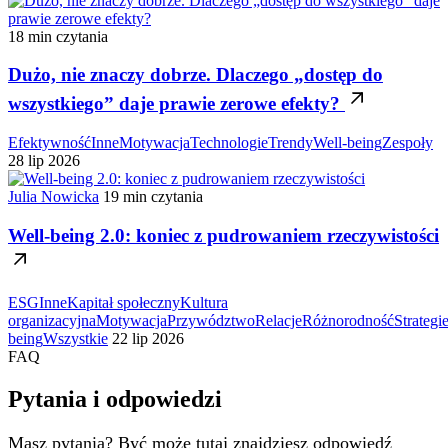
18 min czytania
Dużo, nie znaczy dobrze. Dlaczego „dostęp do
wszystkiego” daje prawie zerowe efekty?
Efektywność
Inne
Motywacja
Technologie
Trendy
Well-being
Zespoły
28 lip 2026
Julia Nowicka
19 min czytania
Well-being 2.0: koniec z pudrowaniem rzeczywistości
ESG
Inne
Kapitał społeczny
Kultura
organizacyjna
Motywacja
Przywództwo
Relacje
Różnorodność
Strategi
being
Wszystkie
22 lip 2026
FAQ
Pytania i odpowiedzi
Masz pytania? Być może tutaj znajdziesz odpowiedź