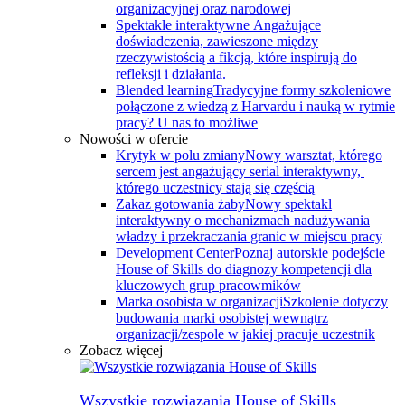
organizacyjnej oraz narodowej
Spektakle interaktywne
Angażujące
doświadczenia, zawieszone między
rzeczywistością a fikcją, które inspirują do
refleksji i działania.
Blended learning
Tradycyjne formy szkoleniowe
połączone z wiedzą z Harvardu i nauką w rytmie
pracy? U nas to możliwe
Nowości w ofercie
Krytyk w polu zmiany
Nowy warsztat, którego
sercem jest angażujący serial interaktywny, ​
którego uczestnicy stają się częścią
Zakaz gotowania żaby
Nowy spektakl
interaktywny o mechanizmach nadużywania
władzy i przekraczania granic w miejscu pracy
Development Center
Poznaj autorskie podejście
House of Skills do diagnozy kompetencji dla
kluczowych grup pracowmików
Marka osobista w organizacji
Szkolenie dotyczy
budowania marki osobistej wewnątrz
organizacji/zespole w jakiej pracuje uczestnik
Zobacz więcej
Wszystkie rozwiązania House of Skills