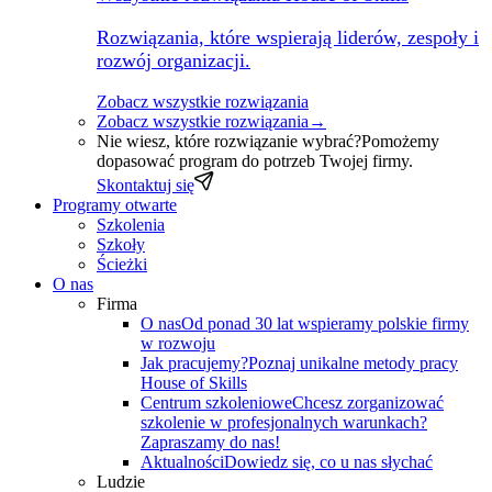
Rozwiązania, które wspierają liderów, zespoły i
rozwój organizacji.
Zobacz wszystkie rozwiązania
Zobacz wszystkie rozwiązania
→
Nie wiesz, które rozwiązanie wybrać?
Pomożemy
dopasować program do potrzeb Twojej firmy.
Skontaktuj się
Programy otwarte
Szkolenia
Szkoły
Ścieżki
O nas
Firma
O nas
Od ponad 30 lat wspieramy polskie firmy
w rozwoju
Jak pracujemy?
Poznaj unikalne metody pracy
House of Skills
Centrum szkoleniowe
Chcesz zorganizować
szkolenie w profesjonalnych warunkach?
Zapraszamy do nas!
Aktualności
Dowiedz się, co u nas słychać
Ludzie