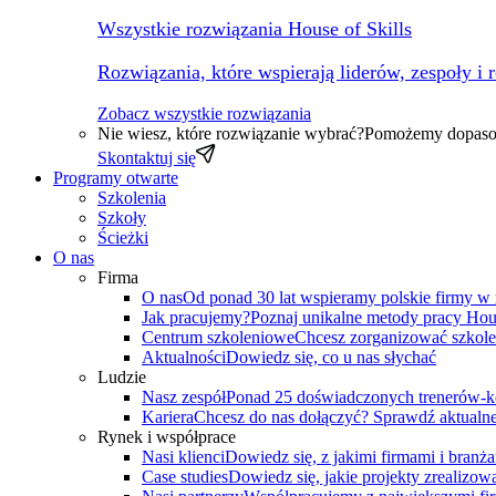
Wszystkie rozwiązania House of Skills
Rozwiązania, które wspierają liderów, zespoły i 
Zobacz wszystkie rozwiązania
Nie wiesz, które rozwiązanie wybrać?
Pomożemy dopasow
Skontaktuj się
Programy otwarte
Szkolenia
Szkoły
Ścieżki
O nas
Firma
O nas
Od ponad 30 lat wspieramy polskie firmy w
Jak pracujemy?
Poznaj unikalne metody pracy Hous
Centrum szkoleniowe
Chcesz zorganizować szkole
Aktualności
Dowiedz się, co u nas słychać
Ludzie
Nasz zespół
Ponad 25 doświadczonych trenerów-k
Kariera
Chcesz do nas dołączyć? Sprawdź aktualne
Rynek i współprace
Nasi klienci
Dowiedz się, z jakimi firmami i branż
Case studies
Dowiedz się, jakie projekty zrealizowa