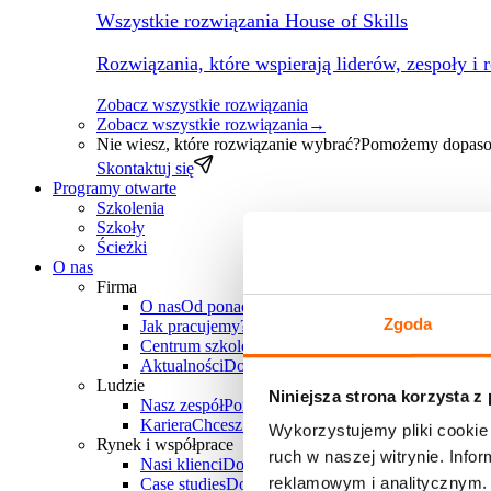
Wszystkie rozwiązania House of Skills
Rozwiązania, które wspierają liderów, zespoły i 
Zobacz wszystkie rozwiązania
Zobacz wszystkie rozwiązania
→
Nie wiesz, które rozwiązanie wybrać?
Pomożemy dopasow
Skontaktuj się
Programy otwarte
Szkolenia
Szkoły
Ścieżki
O nas
Firma
O nas
Od ponad 30 lat wspieramy polskie firmy w
Zgoda
Jak pracujemy?
Poznaj unikalne metody pracy Hous
Centrum szkoleniowe
Chcesz zorganizować szkole
Aktualności
Dowiedz się, co u nas słychać
Ludzie
Niniejsza strona korzysta z
Nasz zespół
Ponad 25 doświadczonych trenerów-k
Kariera
Chcesz do nas dołączyć? Sprawdź aktualne
Wykorzystujemy pliki cookie 
Rynek i współprace
ruch w naszej witrynie. Inf
Nasi klienci
Dowiedz się, z jakimi firmami i branż
reklamowym i analitycznym. 
Case studies
Dowiedz się, jakie projekty zrealizowa