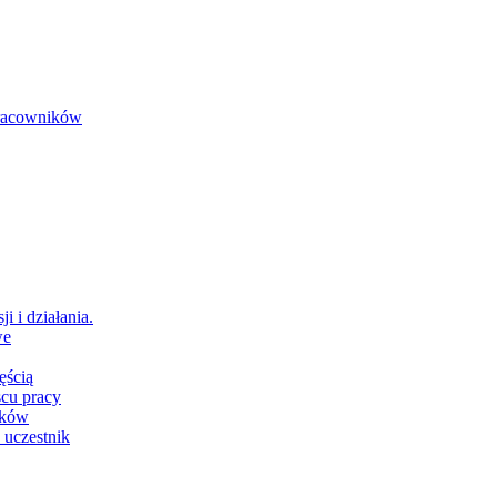
 pracowników
i i działania.
we
ęścią
scu pracy
ików
 uczestnik