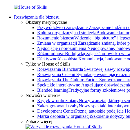
Rozwiązania dla biznesu
Obszary merytoryczne
Przywództwo i zarządzanie
Zarządzanie ludźmi i
Kultura organizacyjna i strategia
Budowanie kultury
Rozumienie biznesu
Widzenie "big picture" i leps
Zmiana w organizacji
Zarządzanie zmianą, które 
Negocjacje i porozumienia
Negocjowanie, budowa
Różnorodność
Buduj włączające środowisko w swo
Efektywność osobista
Komunikacja, budowanie odp
Tylko w House of Skills
Rozwiązania Blancharda
Światowej sławy rozwiąz
Rozwiązania Celemi
Symulacje wspierające rozumi
Rozwiązania The Culture Factor
Sprawdzone narz
Spektakle interaktywne
Angażujące doświadczenia, 
Blended learning
Tradycyjne formy szkoleniowe po
Nowości w ofercie
Krytyk w polu zmiany
Nowy warsztat, którego serce
Zakaz gotowania żaby
Nowy spektakl interaktywn
Development Center
Poznaj autorskie podejście 
Marka osobista w organizacji
Szkolenie dotyczy bu
Zobacz więcej