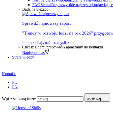
Nasi partnerzy
Współpracujemy z największymi fi
FAQ
Zebraliśmy wszystkie najczęściej pojawiając
Bądź na bieżąco
Sprawdź najnowszy raport
"Trendy w rozwoju ludzi na rok 2026" przygotow
Pobierz i daj znać, co myślisz
Chcesz z nami pracować?
Zapraszamy do kontaktu
Napisz do nas
Strefa wiedzy
Kontakt
PL
EN
Wpisz szukaną frazę:
Wyszukaj