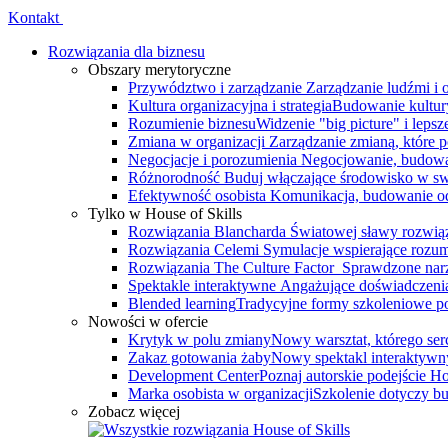
Kontakt
Rozwiązania dla biznesu
Obszary merytoryczne
Przywództwo i zarządzanie
Zarządzanie ludźmi i
Kultura organizacyjna i strategia
Budowanie kultury
Rozumienie biznesu
Widzenie "big picture" i leps
Zmiana w organizacji
Zarządzanie zmianą, które 
Negocjacje i porozumienia
Negocjowanie, budowa
Różnorodność
Buduj włączające środowisko w swo
Efektywność osobista
Komunikacja, budowanie odp
Tylko w House of Skills
Rozwiązania Blancharda
Światowej sławy rozwiąz
Rozwiązania Celemi
Symulacje wspierające rozumi
Rozwiązania The Culture Factor
Sprawdzone narz
Spektakle interaktywne
Angażujące doświadczenia, 
Blended learning
Tradycyjne formy szkoleniowe po
Nowości w ofercie
Krytyk w polu zmiany
Nowy warsztat, którego serce
Zakaz gotowania żaby
Nowy spektakl interaktywn
Development Center
Poznaj autorskie podejście 
Marka osobista w organizacji
Szkolenie dotyczy bu
Zobacz więcej