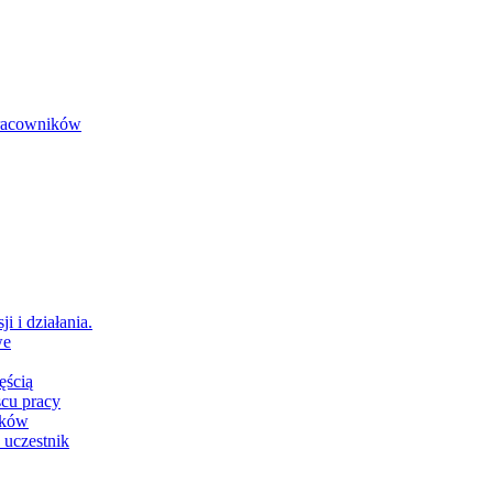
 pracowników
i i działania.
we
ęścią
scu pracy
ików
 uczestnik