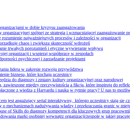
 organizacjami w dobie kryzysu zaangażowania
 organizacyjnej spójnej ze strategią i wzmacniającej zaangażowanie
ze rozumienie najważniejszych procesów i zależności w organizacji
porządkuje chaos i zwiększa skuteczność wdrożeń
nie trwałych porozumień i etyczne wywieranie wpływu
jej organizacji i wspieraj współpracę w zespołach
orności psychicznej i zarządzanie projektami
ania lidera w zakresie rozwoju przywództwa
enie biznesu, które kochają uczestnicy
ędzia do diagnozy i zmiany kultury organizacyjnej oraz narodowej
zawieszone między rzeczywistością a fikcją, które inspirują do refleksj
łączone z wiedzą z Harvardu i nauką w rytmie pracy? U nas to możli
m jest angażujący serial interaktywny, ​ którego uczestnicy stają się cz
y o mechanizmach nadużywania władzy i przekraczania granic w miej
House of Skills do diagnozy kompetencji dla kluczowych grup pracowm
dowania marki osobistej wewnątrz organizacji/zespole w jakiej pracuje