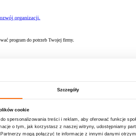
rozwój organizacji.
ać program do potrzeb Twojej firmy.
 rozwoju
Szczegóły
e of Skills
nie w profesjonalnych warunkach? Zapraszamy do nas!
 plików cookie
onsulatów w zespole stałym
 oferty pracy
do spersonalizowania treści i reklam, aby oferować funkcje sp
ormacje o tym, jak korzystasz z naszej witryny, udostępniamy p
ami pracujemy na co dzień
Partnerzy mogą połączyć te informacje z innymi danymi otrzym
liśmy i jakie przyniosły rezultaty