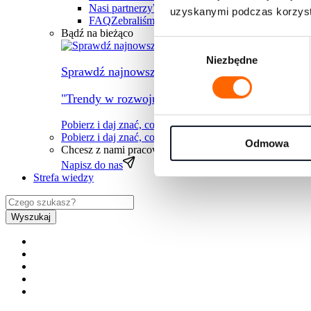
Nasi partnerzy
Współpracujemy z największymi fi
uzyskanymi podczas korzysta
FAQ
Zebraliśmy wszystkie najczęściej pojawiając
Bądź na bieżąco
Wybór
Niezbędne
zgody
Sprawdź najnowszy raport
"Trendy w rozwoju ludzi na rok 2026" przygotow
Pobierz i daj znać, co myślisz
Pobierz i daj znać, co myślisz
→
Odmowa
Chcesz z nami pracować?
Zapraszamy do kontaktu
Napisz do nas
Strefa wiedzy
Wyszukaj