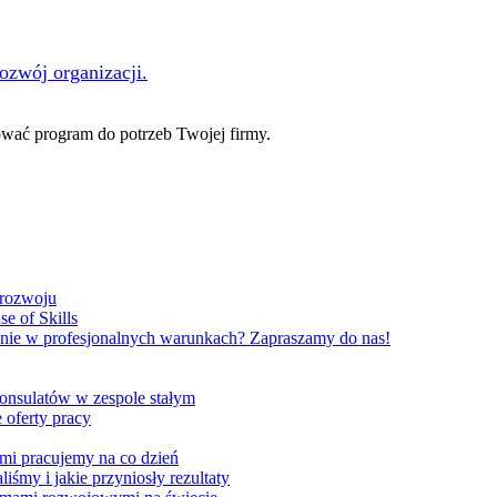
rozwój organizacji.
ać program do potrzeb Twojej firmy.
 rozwoju
e of Skills
nie w profesjonalnych warunkach? Zapraszamy do nas!
onsulatów w zespole stałym
 oferty pracy
ami pracujemy na co dzień
liśmy i jakie przyniosły rezultaty