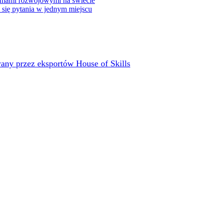
rmami rozwojowymi na świecie
e się pytania w jednym miejscu
any przez eksportów House of Skills