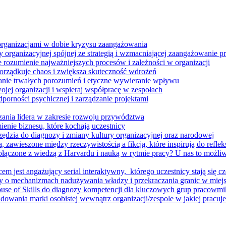
 organizacjami w dobie kryzysu zaangażowania
 organizacyjnej spójnej ze strategią i wzmacniającej zaangażowanie
ze rozumienie najważniejszych procesów i zależności w organizacji
porządkuje chaos i zwiększa skuteczność wdrożeń
nie trwałych porozumień i etyczne wywieranie wpływu
jej organizacji i wspieraj współpracę w zespołach
orności psychicznej i zarządzanie projektami
ania lidera w zakresie rozwoju przywództwa
enie biznesu, które kochają uczestnicy
ędzia do diagnozy i zmiany kultury organizacyjnej oraz narodowej
zawieszone między rzeczywistością a fikcją, które inspirują do refleksj
łączone z wiedzą z Harvardu i nauką w rytmie pracy? U nas to możli
m jest angażujący serial interaktywny, ​ którego uczestnicy stają się cz
y o mechanizmach nadużywania władzy i przekraczania granic w miej
House of Skills do diagnozy kompetencji dla kluczowych grup pracowm
dowania marki osobistej wewnątrz organizacji/zespole w jakiej pracuje