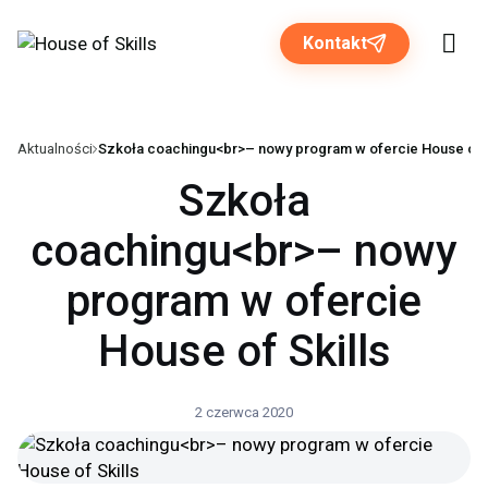
Kontakt
Aktualności
Szkoła coachingu<br>– nowy program w ofercie House of S
Rozwiązania dla biznesu
Szkoła
Programy otwarte
coachingu<br>– nowy
program w ofercie
O nas
House of Skills
Strefa wiedzy
2 czerwca 2020