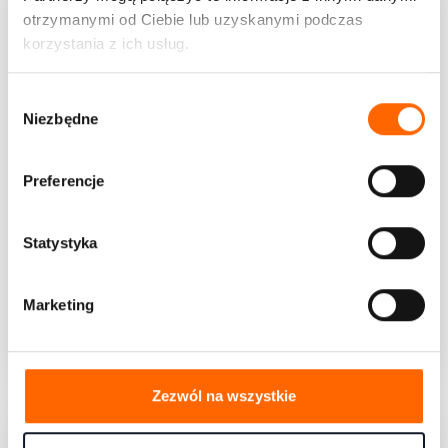
otrzymanymi od Ciebie lub uzyskanymi podczas
korzystania z ich usług.
W
Niezbędne
y
b
ó
Preferencje
r
z
g
Statystyka
o
Emocjonalny (nie)ład w pracy
d
Nie jesteśmy ekspertami od emocji. Mamy problem...
Marketing
y
WIĘCEJ
Zezwól na wszystkie