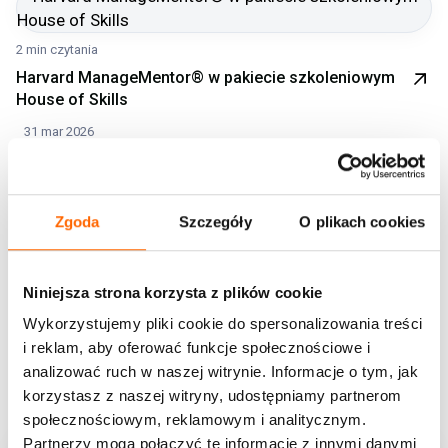
2 min czytania
Harvard ManageMentor® w pakiecie szkoleniowym
House of Skills
31 mar 2026
Blog
Zgoda
Szczegóły
O plikach cookies
Polecane książki
Dowiedz się, jak nasze programy rozwojowe mogą
Niniejsza strona korzysta z plików cookie
wpłynąć na jakość przywództwa oraz efektywność pracy w
Wykorzystujemy pliki cookie do spersonalizowania treści
Twojej organizacji
i reklam, aby oferować funkcje społecznościowe i
Pokaż więcej książek
analizować ruch w naszej witrynie. Informacje o tym, jak
korzystasz z naszej witryny, udostępniamy partnerom
społecznościowym, reklamowym i analitycznym.
Partnerzy mogą połączyć te informacje z innymi danymi