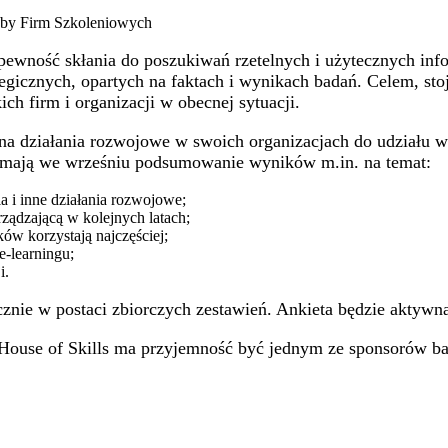
ewność skłania do poszukiwań rzetelnych i użytecznych infor
icznych, opartych na faktach i wynikach badań. Celem, stoj
h firm i organizacji w obecnej sytuacji.
a działania rozwojowe w swoich organizacjach do udziału w a
rzymają we wrześniu podsumowanie wyników m.in. na temat:
a i inne działania rozwojowe;
ządzającą w kolejnych latach;
ów korzystają najczęściej;
e-learningu;
i.
nie w postaci zbiorczych zestawień. Ankieta będzie aktywna 
 House of Skills ma przyjemność być jednym ze sponsorów ba