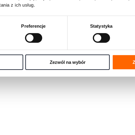
rmami rozwojowymi na świecie
nia z ich usług.
e się pytania w jednym miejscu
Preferencje
Statystyka
any przez eksportów House of Skills
Zezwól na wybór
Z