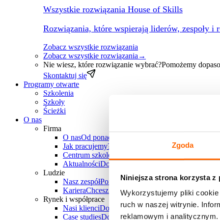
Wszystkie rozwiązania House of Skills
Rozwiązania, które wspierają liderów, zespoły i 
Zobacz wszystkie rozwiązania
Zobacz wszystkie rozwiązania
→
Nie wiesz, które rozwiązanie wybrać?
Pomożemy dopasow
Skontaktuj się
Programy otwarte
Szkolenia
Szkoły
Ścieżki
O nas
Firma
O nas
Od ponad 30 lat wspieramy polskie firmy w
Zgoda
Jak pracujemy?
Poznaj unikalne metody pracy Hous
Centrum szkoleniowe
Chcesz zorganizować szkole
Aktualności
Dowiedz się, co u nas słychać
Ludzie
Niniejsza strona korzysta z
Nasz zespół
Ponad 25 doświadczonych trenerów-k
Kariera
Chcesz do nas dołączyć? Sprawdź aktualne
Wykorzystujemy pliki cookie 
Rynek i współprace
ruch w naszej witrynie. Inf
Nasi klienci
Dowiedz się, z jakimi firmami i branż
reklamowym i analitycznym. 
Case studies
Dowiedz się, jakie projekty zrealizowa