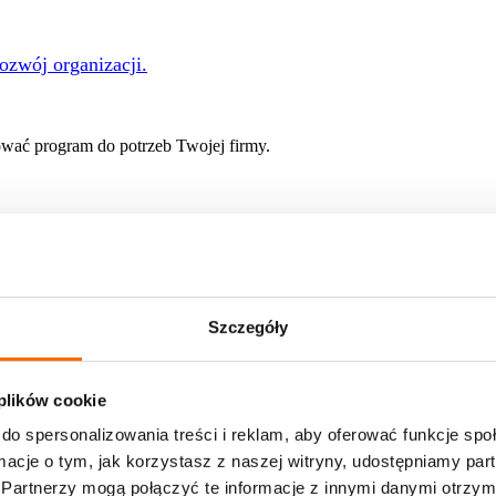
rozwój organizacji.
ać program do potrzeb Twojej firmy.
 rozwoju
Szczegóły
e of Skills
nie w profesjonalnych warunkach? Zapraszamy do nas!
 plików cookie
onsulatów w zespole stałym
 oferty pracy
do spersonalizowania treści i reklam, aby oferować funkcje sp
ormacje o tym, jak korzystasz z naszej witryny, udostępniamy p
ami pracujemy na co dzień
Partnerzy mogą połączyć te informacje z innymi danymi otrzym
liśmy i jakie przyniosły rezultaty