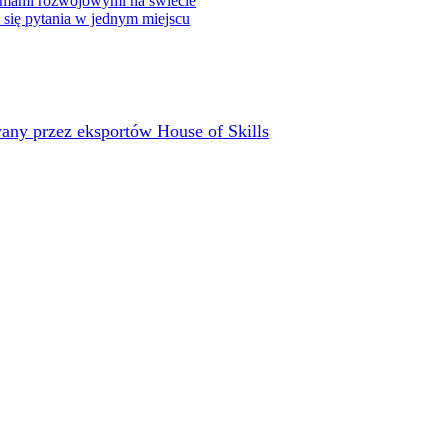
rmami rozwojowymi na świecie
e się pytania w jednym miejscu
any przez eksportów House of Skills