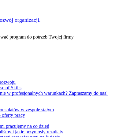
rozwój organizacji.
ać program do potrzeb Twojej firmy.
 rozwoju
e of Skills
nie w profesjonalnych warunkach? Zapraszamy do nas!
onsulatów w zespole stałym
 oferty pracy
ami pracujemy na co dzień
liśmy i jakie przyniosły rezultaty