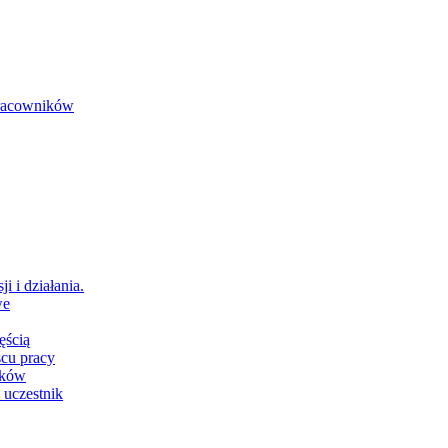
 pracowników
i i działania.
we
ęścią
scu pracy
ików
 uczestnik