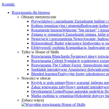
Kontakt
Rozwiązania dla biznesu
Obszary merytoryczne
Przywództwo i zarządzanie
Zarządzanie ludźmi i
Kultura organizacyjna i strategia
Budowanie kultury
Rozumienie biznesu
Widzenie "big picture" i leps
Zmiana w organizacji
Zarządzanie zmianą, które 
Negocjacje i porozumienia
Negocjowanie, budowa
Różnorodność
Buduj włączające środowisko w swo
Efektywność osobista
Komunikacja, budowanie odp
Tylko w House of Skills
Rozwiązania Blancharda
Światowej sławy rozwiąz
Rozwiązania Celemi
Symulacje wspierające rozumi
Rozwiązania The Culture Factor
Sprawdzone narz
Spektakle interaktywne
Angażujące doświadczenia, 
Blended learning
Tradycyjne formy szkoleniowe po
Nowości w ofercie
Krytyk w polu zmiany
Nowy warsztat, którego serce
Zakaz gotowania żaby
Nowy spektakl interaktywn
Development Center
Poznaj autorskie podejście 
Marka osobista w organizacji
Szkolenie dotyczy bu
Zobacz więcej