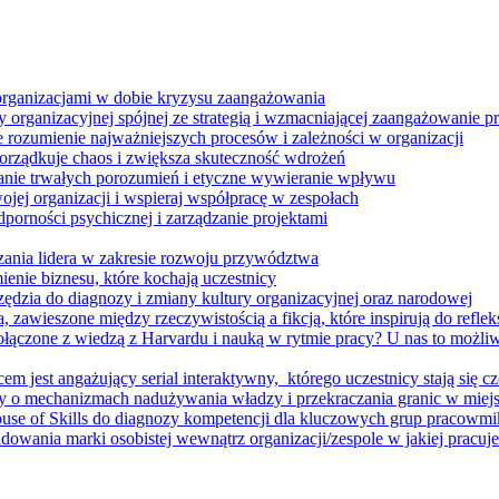
 organizacjami w dobie kryzysu zaangażowania
 organizacyjnej spójnej ze strategią i wzmacniającej zaangażowanie
ze rozumienie najważniejszych procesów i zależności w organizacji
porządkuje chaos i zwiększa skuteczność wdrożeń
nie trwałych porozumień i etyczne wywieranie wpływu
jej organizacji i wspieraj współpracę w zespołach
orności psychicznej i zarządzanie projektami
ania lidera w zakresie rozwoju przywództwa
enie biznesu, które kochają uczestnicy
ędzia do diagnozy i zmiany kultury organizacyjnej oraz narodowej
zawieszone między rzeczywistością a fikcją, które inspirują do refleksj
łączone z wiedzą z Harvardu i nauką w rytmie pracy? U nas to możli
m jest angażujący serial interaktywny, ​ którego uczestnicy stają się cz
y o mechanizmach nadużywania władzy i przekraczania granic w miej
House of Skills do diagnozy kompetencji dla kluczowych grup pracowm
dowania marki osobistej wewnątrz organizacji/zespole w jakiej pracuje