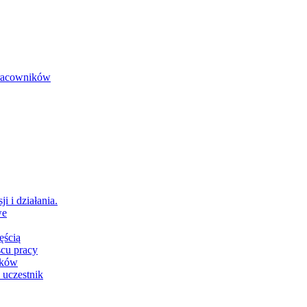
 pracowników
i i działania.
we
ęścią
scu pracy
ików
 uczestnik