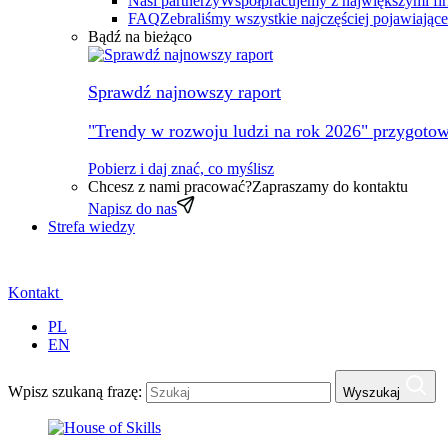
Nasi partnerzy
Współpracujemy z największymi fi
FAQ
Zebraliśmy wszystkie najczęściej pojawiając
Bądź na bieżąco
Sprawdź najnowszy raport
"Trendy w rozwoju ludzi na rok 2026" przygotow
Pobierz i daj znać, co myślisz
Chcesz z nami pracować?
Zapraszamy do kontaktu
Napisz do nas
Strefa wiedzy
Kontakt
PL
EN
Wpisz szukaną frazę:
Wyszukaj