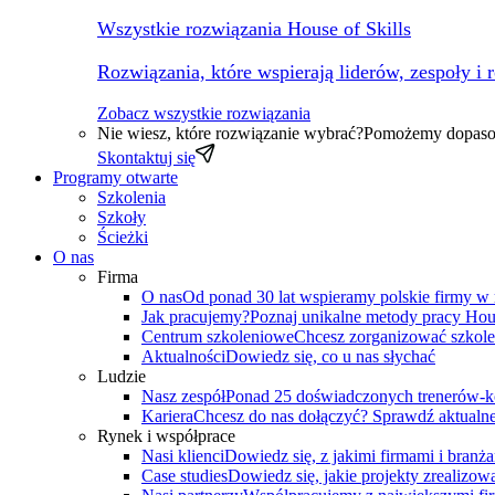
Wszystkie rozwiązania House of Skills
Rozwiązania, które wspierają liderów, zespoły i 
Zobacz wszystkie rozwiązania
Nie wiesz, które rozwiązanie wybrać?
Pomożemy dopasow
Skontaktuj się
Programy otwarte
Szkolenia
Szkoły
Ścieżki
O nas
Firma
O nas
Od ponad 30 lat wspieramy polskie firmy w
Jak pracujemy?
Poznaj unikalne metody pracy Hous
Centrum szkoleniowe
Chcesz zorganizować szkole
Aktualności
Dowiedz się, co u nas słychać
Ludzie
Nasz zespół
Ponad 25 doświadczonych trenerów-k
Kariera
Chcesz do nas dołączyć? Sprawdź aktualne
Rynek i współprace
Nasi klienci
Dowiedz się, z jakimi firmami i branż
Case studies
Dowiedz się, jakie projekty zrealizowa