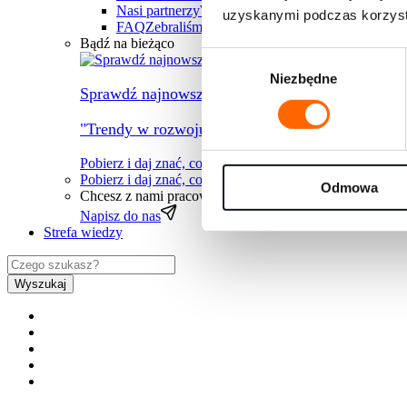
Nasi partnerzy
Współpracujemy z największymi fi
uzyskanymi podczas korzysta
FAQ
Zebraliśmy wszystkie najczęściej pojawiając
Bądź na bieżąco
Wybór
Niezbędne
zgody
Sprawdź najnowszy raport
"Trendy w rozwoju ludzi na rok 2026" przygotow
Pobierz i daj znać, co myślisz
Pobierz i daj znać, co myślisz
→
Odmowa
Chcesz z nami pracować?
Zapraszamy do kontaktu
Napisz do nas
Strefa wiedzy
Wyszukaj