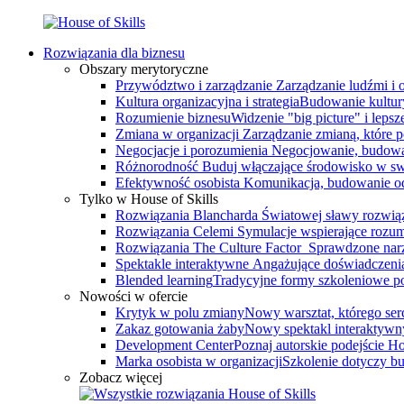
Rozwiązania dla biznesu
Obszary merytoryczne
Przywództwo i zarządzanie
Zarządzanie ludźmi i
Kultura organizacyjna i strategia
Budowanie kultury
Rozumienie biznesu
Widzenie "big picture" i leps
Zmiana w organizacji
Zarządzanie zmianą, które 
Negocjacje i porozumienia
Negocjowanie, budowa
Różnorodność
Buduj włączające środowisko w swo
Efektywność osobista
Komunikacja, budowanie odp
Tylko w House of Skills
Rozwiązania Blancharda
Światowej sławy rozwiąz
Rozwiązania Celemi
Symulacje wspierające rozumi
Rozwiązania The Culture Factor
Sprawdzone narz
Spektakle interaktywne
Angażujące doświadczenia, 
Blended learning
Tradycyjne formy szkoleniowe po
Nowości w ofercie
Krytyk w polu zmiany
Nowy warsztat, którego serce
Zakaz gotowania żaby
Nowy spektakl interaktywn
Development Center
Poznaj autorskie podejście 
Marka osobista w organizacji
Szkolenie dotyczy bu
Zobacz więcej