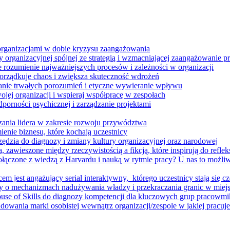
 organizacjami w dobie kryzysu zaangażowania
 organizacyjnej spójnej ze strategią i wzmacniającej zaangażowanie
ze rozumienie najważniejszych procesów i zależności w organizacji
porządkuje chaos i zwiększa skuteczność wdrożeń
nie trwałych porozumień i etyczne wywieranie wpływu
jej organizacji i wspieraj współpracę w zespołach
orności psychicznej i zarządzanie projektami
ania lidera w zakresie rozwoju przywództwa
enie biznesu, które kochają uczestnicy
ędzia do diagnozy i zmiany kultury organizacyjnej oraz narodowej
zawieszone między rzeczywistością a fikcją, które inspirują do refleksj
łączone z wiedzą z Harvardu i nauką w rytmie pracy? U nas to możli
m jest angażujący serial interaktywny, ​ którego uczestnicy stają się cz
y o mechanizmach nadużywania władzy i przekraczania granic w miej
House of Skills do diagnozy kompetencji dla kluczowych grup pracowm
dowania marki osobistej wewnątrz organizacji/zespole w jakiej pracuje