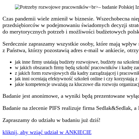
Czas pandemii wiele zmienił w biznesie. Wszechobecna niep
przedsiębiorców w podejmowaniu świadomych decyzji strateg
do merytorycznych potrzeb i możliwości budżetowych polskic
Serdecznie zapraszamy wszystkie osoby, które mają wpływ n
z Państwa, którzy pozostawią adres e-mail w ankiecie, ot
jak inne firmy ustalają budżety rozwojowe, budżety na szkoleni
w jakich obszarach firmy będą szkolić pracowników i kadrę zar
z jakich form rozwojowych dla kadry zarządzającej i pracownik
jak inni oceniają efektywność szkoleń online i czy korzystają z 
jakie kompetencje uważają za kluczowe dla rozwoju organizacj
Badanie jest anonimowe, a wyniki będą prezentowane wyłącz
Badanie na zlecenie PIFS realizuje firma Sedlak&Sedlak, a
Zapraszamy do udziału w badaniu już dziś!
kliknij, aby wziąć udział w ANKIECIE