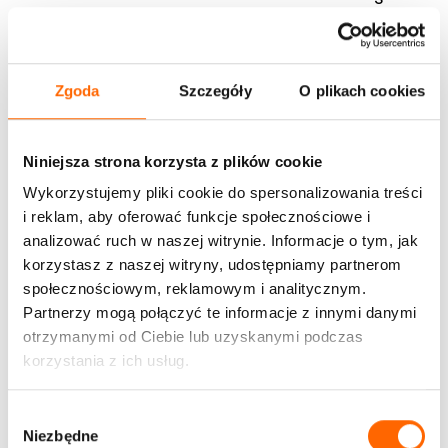
i
ę
c
Zgoda
Szczegóły
O plikach cookies
y
p
r
Niniejsza strona korzysta z plików cookie
o
Wykorzystujemy pliki cookie do spersonalizowania treści
j
i reklam, aby oferować funkcje społecznościowe i
e
analizować ruch w naszej witrynie. Informacje o tym, jak
k
korzystasz z naszej witryny, udostępniamy partnerom
t
społecznościowym, reklamowym i analitycznym.
ó
Partnerzy mogą połączyć te informacje z innymi danymi
w
otrzymanymi od Ciebie lub uzyskanymi podczas
o
korzystania z ich usług.
r
a
W
z
Niezbędne
y
n