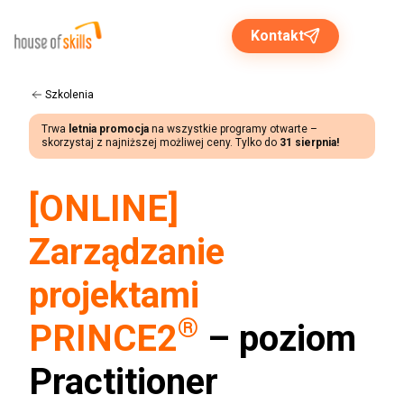
Kontakt
Szkolenia
Trwa
letnia promocja
na wszystkie programy otwarte –
Rozwiązania dla biznesu
skorzystaj z najniższej możliwej ceny. Tylko do
31 sierpnia!
Programy otwarte
[ONLINE]
Zarządzanie
O nas
projektami
Strefa wiedzy
®
PRINCE2
– poziom
Practitioner