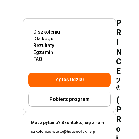
P
R
O szkoleniu
Dla kogo
I
Rezultaty
N
Egzamin
FAQ
C
E
2
Zgłoś udział
®
(
Pobierz program
P
R
Masz pytania? Skontaktuj się z nami!
o
szkoleniaotwarte@houseofskills.pl
j