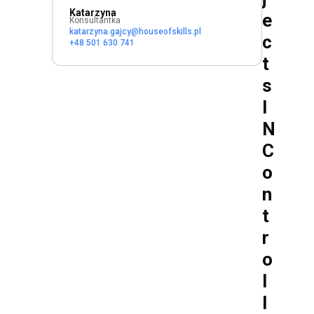
Katarzyna
e
Konsultantka
katarzyna.gajcy@houseofskills.pl
c
+48 501 630 741
t
s
I
N
C
o
n
t
r
o
l
l