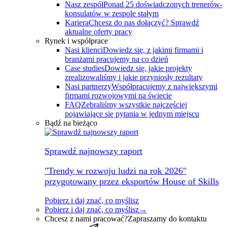
Nasz zespół
Ponad 25 doświadczonych trenerów-
konsulatów w zespole stałym
Kariera
Chcesz do nas dołączyć? Sprawdź
aktualne oferty pracy
Rynek i współprace
Nasi klienci
Dowiedz się, z jakimi firmami i
branżami pracujemy na co dzień
Case studies
Dowiedz się, jakie projekty
zrealizowaliśmy i jakie przyniosły rezultaty
Nasi partnerzy
Współpracujemy z największymi
firmami rozwojowymi na świecie
FAQ
Zebraliśmy wszystkie najczęściej
pojawiające się pytania w jednym miejscu
Bądź na bieżąco
Sprawdź najnowszy raport
"Trendy w rozwoju ludzi na rok 2026"
przygotowany przez eksportów House of Skills
Pobierz i daj znać, co myślisz
Pobierz i daj znać, co myślisz
→
Chcesz z nami pracować?
Zapraszamy do kontaktu