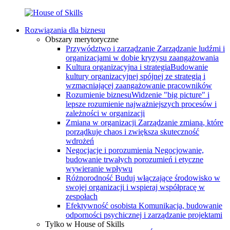
Rozwiązania dla biznesu
Obszary merytoryczne
Przywództwo i zarządzanie
Zarządzanie ludźmi i
organizacjami w dobie kryzysu zaangażowania
Kultura organizacyjna i strategia
Budowanie
kultury organizacyjnej spójnej ze strategią i
wzmacniającej zaangażowanie pracowników
Rozumienie biznesu
Widzenie "big picture" i
lepsze rozumienie najważniejszych procesów i
zależności w organizacji
Zmiana w organizacji
Zarządzanie zmianą, które
porządkuje chaos i zwiększa skuteczność
wdrożeń
Negocjacje i porozumienia
Negocjowanie,
budowanie trwałych porozumień i etyczne
wywieranie wpływu
Różnorodność
Buduj włączające środowisko w
swojej organizacji i wspieraj współpracę w
zespołach
Efektywność osobista
Komunikacja, budowanie
odporności psychicznej i zarządzanie projektami
Tylko w House of Skills