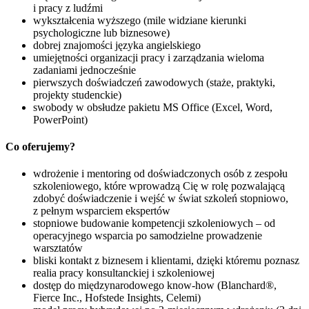
i pracy z ludźmi
wykształcenia wyższego (mile widziane kierunki
psychologiczne lub biznesowe)
dobrej znajomości języka angielskiego
umiejętności organizacji pracy i zarządzania wieloma
zadaniami jednocześnie
pierwszych doświadczeń zawodowych (staże, praktyki,
projekty studenckie)
swobody w obsłudze pakietu MS Office (Excel, Word,
PowerPoint)
Co oferujemy?
wdrożenie i mentoring od doświadczonych osób z zespołu
szkoleniowego, które wprowadzą Cię w rolę pozwalającą
zdobyć doświadczenie i wejść w świat szkoleń stopniowo,
z pełnym wsparciem ekspertów
stopniowe budowanie kompetencji szkoleniowych – od
operacyjnego wsparcia po samodzielne prowadzenie
warsztatów
bliski kontakt z biznesem i klientami, dzięki któremu poznasz
realia pracy konsultanckiej i szkoleniowej
dostęp do międzynarodowego know-how (Blanchard®,
Fierce Inc., Hofstede Insights, Celemi)