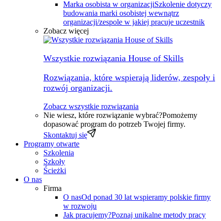
Marka osobista w organizacji
Szkolenie dotyczy
budowania marki osobistej wewnątrz
organizacji/zespole w jakiej pracuje uczestnik
Zobacz więcej
Wszystkie rozwiązania House of Skills
Rozwiązania, które wspierają liderów, zespoły i
rozwój organizacji.
Zobacz wszystkie rozwiązania
Nie wiesz, które rozwiązanie wybrać?
Pomożemy
dopasować program do potrzeb Twojej firmy.
Skontaktuj się
Programy otwarte
Szkolenia
Szkoły
Ścieżki
O nas
Firma
O nas
Od ponad 30 lat wspieramy polskie firmy
w rozwoju
Jak pracujemy?
Poznaj unikalne metody pracy