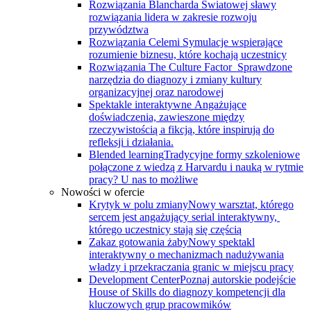
Rozwiązania Blancharda
Światowej sławy
rozwiązania lidera w zakresie rozwoju
przywództwa
Rozwiązania Celemi
Symulacje wspierające
rozumienie biznesu, które kochają uczestnicy
Rozwiązania The Culture Factor
Sprawdzone
narzędzia do diagnozy i zmiany kultury
organizacyjnej oraz narodowej
Spektakle interaktywne
Angażujące
doświadczenia, zawieszone między
rzeczywistością a fikcją, które inspirują do
refleksji i działania.
Blended learning
Tradycyjne formy szkoleniowe
połączone z wiedzą z Harvardu i nauką w rytmie
pracy? U nas to możliwe
Nowości w ofercie
Krytyk w polu zmiany
Nowy warsztat, którego
sercem jest angażujący serial interaktywny, ​
którego uczestnicy stają się częścią
Zakaz gotowania żaby
Nowy spektakl
interaktywny o mechanizmach nadużywania
władzy i przekraczania granic w miejscu pracy
Development Center
Poznaj autorskie podejście
House of Skills do diagnozy kompetencji dla
kluczowych grup pracowmików