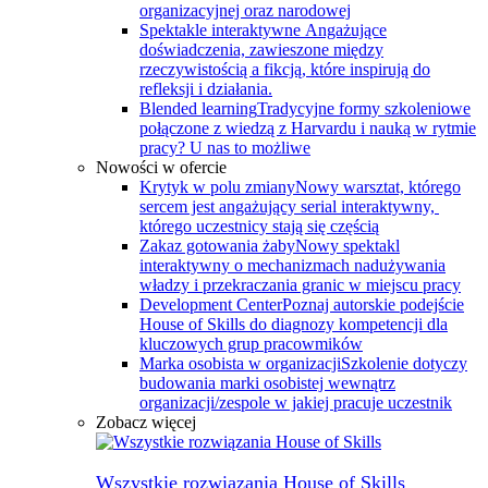
organizacyjnej oraz narodowej
Spektakle interaktywne
Angażujące
doświadczenia, zawieszone między
rzeczywistością a fikcją, które inspirują do
refleksji i działania.
Blended learning
Tradycyjne formy szkoleniowe
połączone z wiedzą z Harvardu i nauką w rytmie
pracy? U nas to możliwe
Nowości w ofercie
Krytyk w polu zmiany
Nowy warsztat, którego
sercem jest angażujący serial interaktywny, ​
którego uczestnicy stają się częścią
Zakaz gotowania żaby
Nowy spektakl
interaktywny o mechanizmach nadużywania
władzy i przekraczania granic w miejscu pracy
Development Center
Poznaj autorskie podejście
House of Skills do diagnozy kompetencji dla
kluczowych grup pracowmików
Marka osobista w organizacji
Szkolenie dotyczy
budowania marki osobistej wewnątrz
organizacji/zespole w jakiej pracuje uczestnik
Zobacz więcej
Wszystkie rozwiązania House of Skills