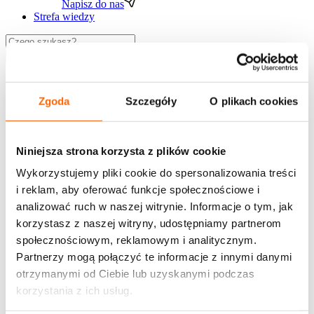
Napisz do nas
Strefa wiedzy
Wyszukaj
Zgoda
Szczegóły
O plikach cookies
Niniejsza strona korzysta z plików cookie
PL
EN
Wykorzystujemy pliki cookie do spersonalizowania treści
i reklam, aby oferować funkcje społecznościowe i
Newsletter
analizować ruch w naszej witrynie. Informacje o tym, jak
Chcesz jako pierwszy otrzymywać ciekawe treści z
korzystasz z naszej witryny, udostępniamy partnerom
zakresu rozwoju, zaproszenia na bezpłatne webinary,
społecznościowym, reklamowym i analitycznym.
informacje o szkoleniach i promocjach House of
Partnerzy mogą połączyć te informacje z innymi danymi
Skills?
otrzymanymi od Ciebie lub uzyskanymi podczas
korzystania z ich usług.
Bądź na bieżąco - zapisz się!