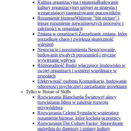
Kultura organizacyjna i strategia
Budowanie
kultury organizacyjnej spójnej ze strategią i
wzmacniającej zaangażowanie pracowników
Rozumienie biznesu
Widzenie "big picture" i
lepsze rozumienie najważniejszych procesów i
zależności w organizacji
Zmiana w organizacji
Zarządzanie zmianą, które
porządkuje chaos i zwiększa skuteczność
wdrożeń
Negocjacje i porozumienia
Negocjowanie,
budowanie trwałych porozumień i etyczne
wywieranie wpływu
Różnorodność
Buduj włączające środowisko w
swojej organizacji i wspieraj współpracę w
zespołach
Efektywność osobista
Komunikacja, budowanie
odporności psychicznej i zarządzanie projektami
Tylko w House of Skills
Rozwiązania Blancharda
Światowej sławy
rozwiązania lidera w zakresie rozwoju
przywództwa
Rozwiązania Celemi
Symulacje wspierające
rozumienie biznesu, które kochają uczestnicy
Rozwiązania The Culture Factor
Sprawdzone
narzędzia do diagnozy i zmiany kultury