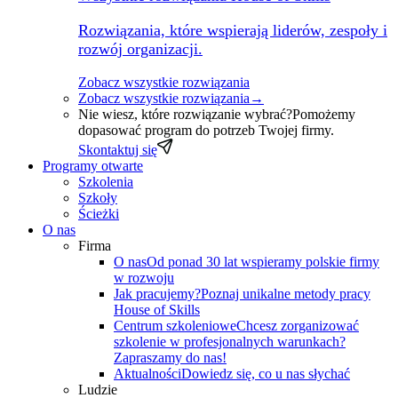
Rozwiązania, które wspierają liderów, zespoły i
rozwój organizacji.
Zobacz wszystkie rozwiązania
Zobacz wszystkie rozwiązania
→
Nie wiesz, które rozwiązanie wybrać?
Pomożemy
dopasować program do potrzeb Twojej firmy.
Skontaktuj się
Programy otwarte
Szkolenia
Szkoły
Ścieżki
O nas
Firma
O nas
Od ponad 30 lat wspieramy polskie firmy
w rozwoju
Jak pracujemy?
Poznaj unikalne metody pracy
House of Skills
Centrum szkoleniowe
Chcesz zorganizować
szkolenie w profesjonalnych warunkach?
Zapraszamy do nas!
Aktualności
Dowiedz się, co u nas słychać
Ludzie