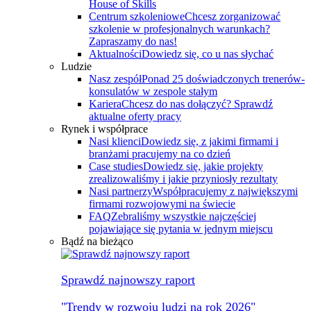
House of Skills
Centrum szkoleniowe
Chcesz zorganizować
szkolenie w profesjonalnych warunkach?
Zapraszamy do nas!
Aktualności
Dowiedz się, co u nas słychać
Ludzie
Nasz zespół
Ponad 25 doświadczonych trenerów-
konsulatów w zespole stałym
Kariera
Chcesz do nas dołączyć? Sprawdź
aktualne oferty pracy
Rynek i współprace
Nasi klienci
Dowiedz się, z jakimi firmami i
branżami pracujemy na co dzień
Case studies
Dowiedz się, jakie projekty
zrealizowaliśmy i jakie przyniosły rezultaty
Nasi partnerzy
Współpracujemy z największymi
firmami rozwojowymi na świecie
FAQ
Zebraliśmy wszystkie najczęściej
pojawiające się pytania w jednym miejscu
Bądź na bieżąco
Sprawdź najnowszy raport
"Trendy w rozwoju ludzi na rok 2026"