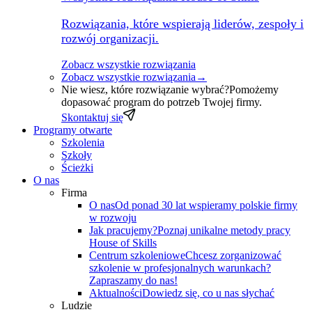
Rozwiązania, które wspierają liderów, zespoły i
rozwój organizacji.
Zobacz wszystkie rozwiązania
Zobacz wszystkie rozwiązania
→
Nie wiesz, które rozwiązanie wybrać?
Pomożemy
dopasować program do potrzeb Twojej firmy.
Skontaktuj się
Programy otwarte
Szkolenia
Szkoły
Ścieżki
O nas
Firma
O nas
Od ponad 30 lat wspieramy polskie firmy
w rozwoju
Jak pracujemy?
Poznaj unikalne metody pracy
House of Skills
Centrum szkoleniowe
Chcesz zorganizować
szkolenie w profesjonalnych warunkach?
Zapraszamy do nas!
Aktualności
Dowiedz się, co u nas słychać
Ludzie