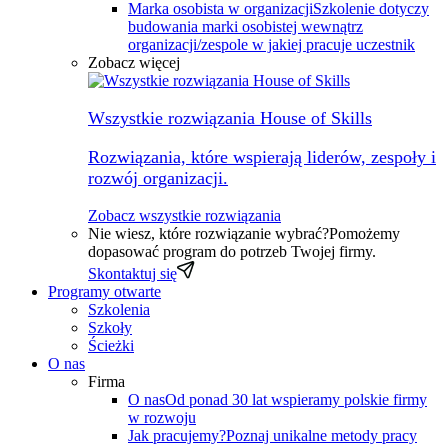
Marka osobista w organizacji
Szkolenie dotyczy
budowania marki osobistej wewnątrz
organizacji/zespole w jakiej pracuje uczestnik
Zobacz więcej
Wszystkie rozwiązania House of Skills
Rozwiązania, które wspierają liderów, zespoły i
rozwój organizacji.
Zobacz wszystkie rozwiązania
Nie wiesz, które rozwiązanie wybrać?
Pomożemy
dopasować program do potrzeb Twojej firmy.
Skontaktuj się
Programy otwarte
Szkolenia
Szkoły
Ścieżki
O nas
Firma
O nas
Od ponad 30 lat wspieramy polskie firmy
w rozwoju
Jak pracujemy?
Poznaj unikalne metody pracy