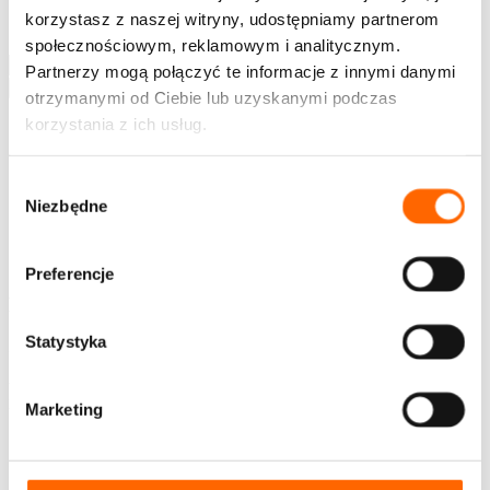
Napisz do nas
korzystasz z naszej witryny, udostępniamy partnerom
Strefa wiedzy
społecznościowym, reklamowym i analitycznym.
Partnerzy mogą połączyć te informacje z innymi danymi
Wyszukaj
otrzymanymi od Ciebie lub uzyskanymi podczas
korzystania z ich usług.
Wybór
Niezbędne
zgody
PL
EN
Preferencje
Newsletter
Statystyka
Chcesz jako pierwszy otrzymywać ciekawe treści z
zakresu rozwoju, zaproszenia na bezpłatne webinary,
informacje o szkoleniach i promocjach House of
Marketing
Skills?
Bądź na bieżąco - zapisz się!