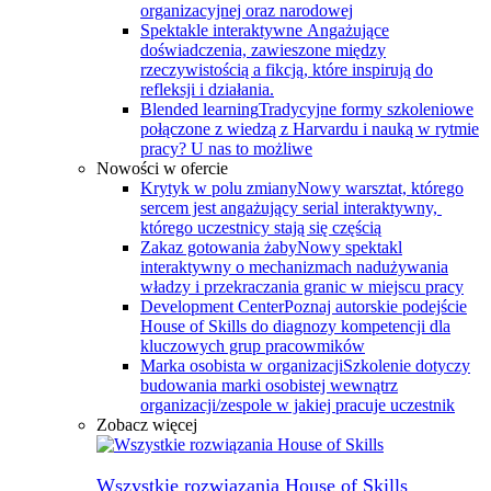
organizacyjnej oraz narodowej
Spektakle interaktywne
Angażujące
doświadczenia, zawieszone między
rzeczywistością a fikcją, które inspirują do
refleksji i działania.
Blended learning
Tradycyjne formy szkoleniowe
połączone z wiedzą z Harvardu i nauką w rytmie
pracy? U nas to możliwe
Nowości w ofercie
Krytyk w polu zmiany
Nowy warsztat, którego
sercem jest angażujący serial interaktywny, ​
którego uczestnicy stają się częścią
Zakaz gotowania żaby
Nowy spektakl
interaktywny o mechanizmach nadużywania
władzy i przekraczania granic w miejscu pracy
Development Center
Poznaj autorskie podejście
House of Skills do diagnozy kompetencji dla
kluczowych grup pracowmików
Marka osobista w organizacji
Szkolenie dotyczy
budowania marki osobistej wewnątrz
organizacji/zespole w jakiej pracuje uczestnik
Zobacz więcej
Wszystkie rozwiązania House of Skills