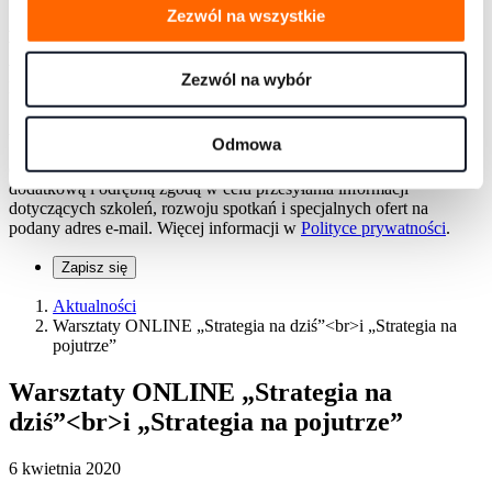
Zezwól na wszystkie
Adres e-mail
Wyrażam zgodę na otrzymywanie informacji dotyczących
webinarów, szkoleń i rozwoju osobistego na podany adres e-mail.
Zezwól na wybór
Mogę zrezygnować w każdej chwili.
Administratorem danych jest Konsorcjum doradczo-szkoleniowe
Odmowa
S.A. z siedzibą przy ul. Równoległej 4a, 02-235 Warszawa. Dane
osobowe będą przetwarzane w celach kontaktowych, a za
dodatkową i odrębną zgodą w celu przesyłania informacji
dotyczących szkoleń, rozwoju spotkań i specjalnych ofert na
podany adres e-mail. Więcej informacji w
Polityce prywatności
.
Zapisz się
Aktualności
Warsztaty ONLINE „Strategia na dziś”<br>i „Strategia na
pojutrze”
Warsztaty ONLINE „Strategia na
dziś”<br>i „Strategia na pojutrze”
6 kwietnia 2020