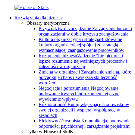
Rozwiązania dla biznesu
Obszary merytoryczne
Przywództwo i zarządzanie
Zarządzanie ludźmi i
organizacjami w dobie kryzysu zaangażowania
Kultura organizacyjna i strategia
Budowanie
kultury organizacyjnej spójnej ze strategią i
wzmacniającej zaangażowanie pracowników
Rozumienie biznesu
Widzenie "big picture" i
lepsze rozumienie najważniejszych procesów i
zależności w organizacji
Zmiana w organizacji
Zarządzanie zmianą, które
porządkuje chaos i zwiększa skuteczność
wdrożeń
Negocjacje i porozumienia
Negocjowanie,
budowanie trwałych porozumień i etyczne
wywieranie wpływu
Różnorodność
Buduj włączające środowisko w
swojej organizacji i wspieraj współpracę w
zespołach
Efektywność osobista
Komunikacja, budowanie
odporności psychicznej i zarządzanie projektami
Tylko w House of Skills