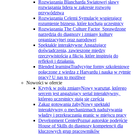
Rozwiązania Blancharda
Światowej sławy
rozwiązania lidera w zakresie rozwoju
przywództwa
Rozwiązania Celemi
Symulacje wspierające
rozumienie biznesu, które kochają uczestnicy
Rozwiązania The Culture Factor
Sprawdzone
narzędzia do diagnozy i zmiany kultury
organizacyjnej oraz narodowej
Spektakle interaktywne
Angażujące
doświadczenia, zawieszone między
rzeczywistością a fikcją, które inspirują do
refleksji i działania.
Blended learning
Tradycyjne formy szkoleniowe
połączone z wiedzą z Harvardu i nauką w rytmie
pracy? U nas to możliwe
Nowości w ofercie
Krytyk w polu zmiany
Nowy warsztat, którego
sercem jest angażujący serial interaktywny, ​
którego uczestnicy stają się częścią
Zakaz gotowania żaby
Nowy spektakl
interaktywny o mechanizmach nadużywania
władzy i przekraczania granic w miejscu pracy
Development Center
Poznaj autorskie podejście
House of Skills do diagnozy kompetencji dla
kluczowych grup pracowmików