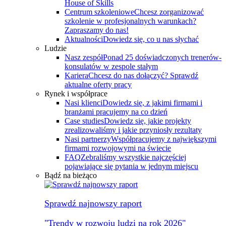
House of Skills
Centrum szkoleniowe
Chcesz zorganizować
szkolenie w profesjonalnych warunkach?
Zapraszamy do nas!
Aktualności
Dowiedz się, co u nas słychać
Ludzie
Nasz zespół
Ponad 25 doświadczonych trenerów-
konsulatów w zespole stałym
Kariera
Chcesz do nas dołączyć? Sprawdź
aktualne oferty pracy
Rynek i współprace
Nasi klienci
Dowiedz się, z jakimi firmami i
branżami pracujemy na co dzień
Case studies
Dowiedz się, jakie projekty
zrealizowaliśmy i jakie przyniosły rezultaty
Nasi partnerzy
Współpracujemy z największymi
firmami rozwojowymi na świecie
FAQ
Zebraliśmy wszystkie najczęściej
pojawiające się pytania w jednym miejscu
Bądź na bieżąco
Sprawdź najnowszy raport
"Trendy w rozwoju ludzi na rok 2026"