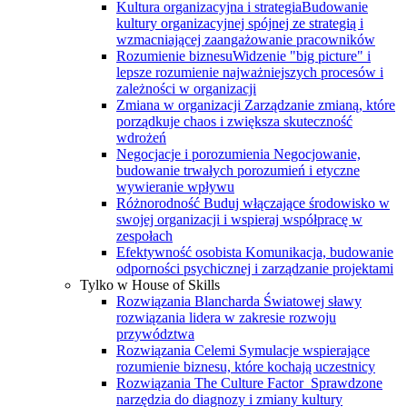
Kultura organizacyjna i strategia
Budowanie
kultury organizacyjnej spójnej ze strategią i
wzmacniającej zaangażowanie pracowników
Rozumienie biznesu
Widzenie "big picture" i
lepsze rozumienie najważniejszych procesów i
zależności w organizacji
Zmiana w organizacji
Zarządzanie zmianą, które
porządkuje chaos i zwiększa skuteczność
wdrożeń
Negocjacje i porozumienia
Negocjowanie,
budowanie trwałych porozumień i etyczne
wywieranie wpływu
Różnorodność
Buduj włączające środowisko w
swojej organizacji i wspieraj współpracę w
zespołach
Efektywność osobista
Komunikacja, budowanie
odporności psychicznej i zarządzanie projektami
Tylko w House of Skills
Rozwiązania Blancharda
Światowej sławy
rozwiązania lidera w zakresie rozwoju
przywództwa
Rozwiązania Celemi
Symulacje wspierające
rozumienie biznesu, które kochają uczestnicy
Rozwiązania The Culture Factor
Sprawdzone
narzędzia do diagnozy i zmiany kultury