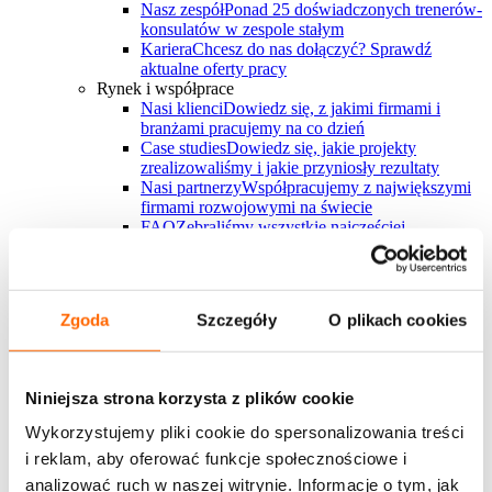
Nasz zespół
Ponad 25 doświadczonych trenerów-
konsulatów w zespole stałym
Kariera
Chcesz do nas dołączyć? Sprawdź
aktualne oferty pracy
Rynek i współprace
Nasi klienci
Dowiedz się, z jakimi firmami i
branżami pracujemy na co dzień
Case studies
Dowiedz się, jakie projekty
zrealizowaliśmy i jakie przyniosły rezultaty
Nasi partnerzy
Współpracujemy z największymi
firmami rozwojowymi na świecie
FAQ
Zebraliśmy wszystkie najczęściej
pojawiające się pytania w jednym miejscu
Bądź na bieżąco
Zgoda
Szczegóły
O plikach cookies
Sprawdź najnowszy raport
"Trendy w rozwoju ludzi na rok 2026"
przygotowany przez eksportów House of Skills
Niniejsza strona korzysta z plików cookie
Wykorzystujemy pliki cookie do spersonalizowania treści
Pobierz i daj znać, co myślisz
Pobierz i daj znać, co myślisz
→
i reklam, aby oferować funkcje społecznościowe i
Chcesz z nami pracować?
Zapraszamy do kontaktu
analizować ruch w naszej witrynie. Informacje o tym, jak