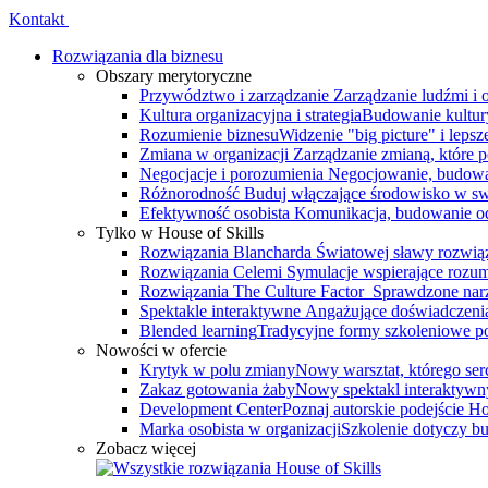
Kontakt
Rozwiązania dla biznesu
Obszary merytoryczne
Przywództwo i zarządzanie
Zarządzanie ludźmi i
Kultura organizacyjna i strategia
Budowanie kultury
Rozumienie biznesu
Widzenie "big picture" i leps
Zmiana w organizacji
Zarządzanie zmianą, które 
Negocjacje i porozumienia
Negocjowanie, budowa
Różnorodność
Buduj włączające środowisko w swo
Efektywność osobista
Komunikacja, budowanie odp
Tylko w House of Skills
Rozwiązania Blancharda
Światowej sławy rozwiąz
Rozwiązania Celemi
Symulacje wspierające rozumi
Rozwiązania The Culture Factor
Sprawdzone narz
Spektakle interaktywne
Angażujące doświadczenia, 
Blended learning
Tradycyjne formy szkoleniowe po
Nowości w ofercie
Krytyk w polu zmiany
Nowy warsztat, którego serce
Zakaz gotowania żaby
Nowy spektakl interaktywn
Development Center
Poznaj autorskie podejście 
Marka osobista w organizacji
Szkolenie dotyczy bu
Zobacz więcej