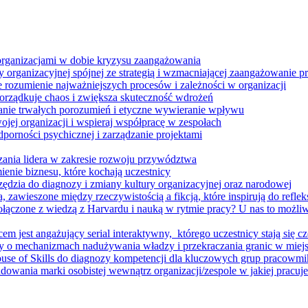
 organizacjami w dobie kryzysu zaangażowania
 organizacyjnej spójnej ze strategią i wzmacniającej zaangażowanie
ze rozumienie najważniejszych procesów i zależności w organizacji
porządkuje chaos i zwiększa skuteczność wdrożeń
nie trwałych porozumień i etyczne wywieranie wpływu
jej organizacji i wspieraj współpracę w zespołach
orności psychicznej i zarządzanie projektami
ania lidera w zakresie rozwoju przywództwa
enie biznesu, które kochają uczestnicy
ędzia do diagnozy i zmiany kultury organizacyjnej oraz narodowej
zawieszone między rzeczywistością a fikcją, które inspirują do refleksj
łączone z wiedzą z Harvardu i nauką w rytmie pracy? U nas to możli
m jest angażujący serial interaktywny, ​ którego uczestnicy stają się cz
y o mechanizmach nadużywania władzy i przekraczania granic w miej
House of Skills do diagnozy kompetencji dla kluczowych grup pracowm
dowania marki osobistej wewnątrz organizacji/zespole w jakiej pracuje