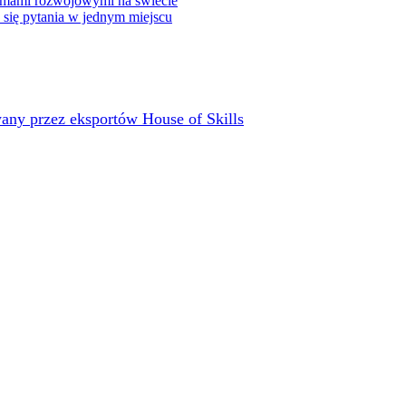
rmami rozwojowymi na świecie
e się pytania w jednym miejscu
any przez eksportów House of Skills