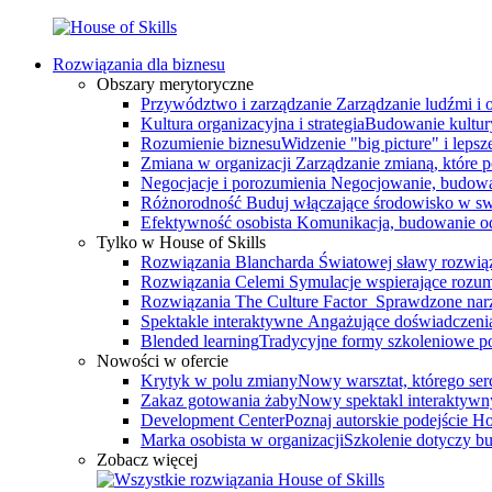
Rozwiązania dla biznesu
Obszary merytoryczne
Przywództwo i zarządzanie
Zarządzanie ludźmi i
Kultura organizacyjna i strategia
Budowanie kultury
Rozumienie biznesu
Widzenie "big picture" i leps
Zmiana w organizacji
Zarządzanie zmianą, które 
Negocjacje i porozumienia
Negocjowanie, budowa
Różnorodność
Buduj włączające środowisko w swo
Efektywność osobista
Komunikacja, budowanie odp
Tylko w House of Skills
Rozwiązania Blancharda
Światowej sławy rozwiąz
Rozwiązania Celemi
Symulacje wspierające rozumi
Rozwiązania The Culture Factor
Sprawdzone narz
Spektakle interaktywne
Angażujące doświadczenia, 
Blended learning
Tradycyjne formy szkoleniowe po
Nowości w ofercie
Krytyk w polu zmiany
Nowy warsztat, którego serce
Zakaz gotowania żaby
Nowy spektakl interaktywn
Development Center
Poznaj autorskie podejście 
Marka osobista w organizacji
Szkolenie dotyczy bu
Zobacz więcej