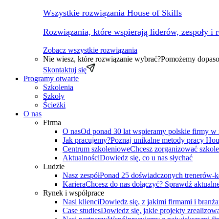
Wszystkie rozwiązania House of Skills
Rozwiązania, które wspierają liderów, zespoły i 
Zobacz wszystkie rozwiązania
Nie wiesz, które rozwiązanie wybrać?
Pomożemy dopasow
Skontaktuj się
Programy otwarte
Szkolenia
Szkoły
Ścieżki
O nas
Firma
O nas
Od ponad 30 lat wspieramy polskie firmy w
Jak pracujemy?
Poznaj unikalne metody pracy Hous
Centrum szkoleniowe
Chcesz zorganizować szkole
Aktualności
Dowiedz się, co u nas słychać
Ludzie
Nasz zespół
Ponad 25 doświadczonych trenerów-k
Kariera
Chcesz do nas dołączyć? Sprawdź aktualne
Rynek i współprace
Nasi klienci
Dowiedz się, z jakimi firmami i branż
Case studies
Dowiedz się, jakie projekty zrealizowa