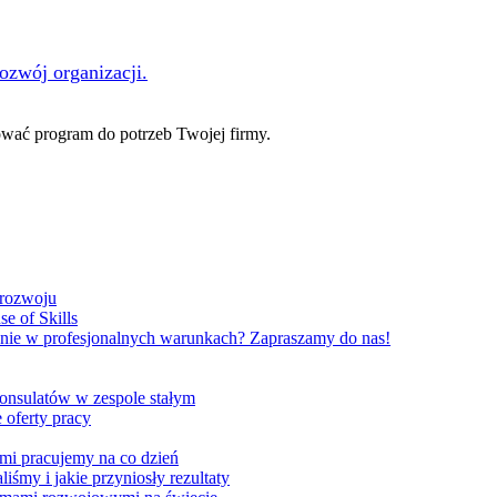
rozwój organizacji.
ać program do potrzeb Twojej firmy.
 rozwoju
e of Skills
nie w profesjonalnych warunkach? Zapraszamy do nas!
onsulatów w zespole stałym
 oferty pracy
ami pracujemy na co dzień
liśmy i jakie przyniosły rezultaty