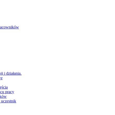
 pracowników
i i działania.
we
ęścią
scu pracy
ików
 uczestnik