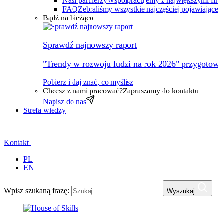
Nasi partnerzy
Współpracujemy z największymi fi
FAQ
Zebraliśmy wszystkie najczęściej pojawiając
Bądź na bieżąco
Sprawdź najnowszy raport
"Trendy w rozwoju ludzi na rok 2026" przygotow
Pobierz i daj znać, co myślisz
Chcesz z nami pracować?
Zapraszamy do kontaktu
Napisz do nas
Strefa wiedzy
Kontakt
PL
EN
Wpisz szukaną frazę:
Wyszukaj