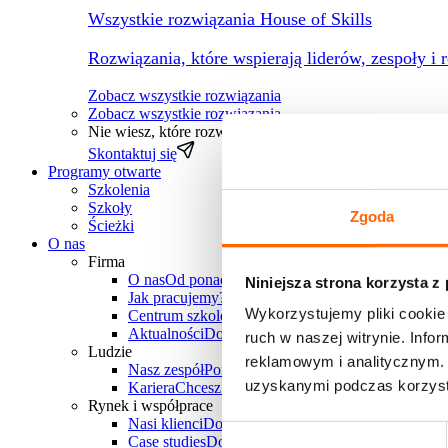
Wszystkie rozwiązania House of Skills
Rozwiązania, które wspierają liderów, zespoły i 
Zobacz wszystkie rozwiązania
Zobacz wszystkie rozwiązania
→
Nie wiesz, które rozwiązanie wybrać?
Pomożemy dopasow
Skontaktuj się
Programy otwarte
Szkolenia
Szkoły
Zgoda
Ścieżki
O nas
Firma
O nas
Od ponad 30 lat wspieramy polskie firmy w
Niniejsza strona korzysta z
Jak pracujemy?
Poznaj unikalne metody pracy Hous
Wykorzystujemy pliki cookie 
Centrum szkoleniowe
Chcesz zorganizować szkole
Aktualności
Dowiedz się, co u nas słychać
ruch w naszej witrynie. Inf
Ludzie
reklamowym i analitycznym. 
Nasz zespół
Ponad 25 doświadczonych trenerów-k
uzyskanymi podczas korzysta
Kariera
Chcesz do nas dołączyć? Sprawdź aktualne
Rynek i współprace
Nasi klienci
Dowiedz się, z jakimi firmami i branż
Wybór
Case studies
Dowiedz się, jakie projekty zrealizowa