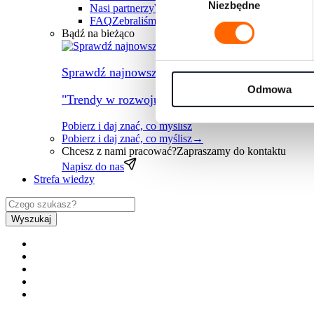
Niezbędne
zgody
Nasi partnerzy
Współpracujemy z największymi fi
FAQ
Zebraliśmy wszystkie najczęściej pojawiając
Bądź na bieżąco
Sprawdź najnowszy raport
Odmowa
"Trendy w rozwoju ludzi na rok 2026" przygotow
Pobierz i daj znać, co myślisz
Pobierz i daj znać, co myślisz
→
Chcesz z nami pracować?
Zapraszamy do kontaktu
Napisz do nas
Strefa wiedzy
Wyszukaj