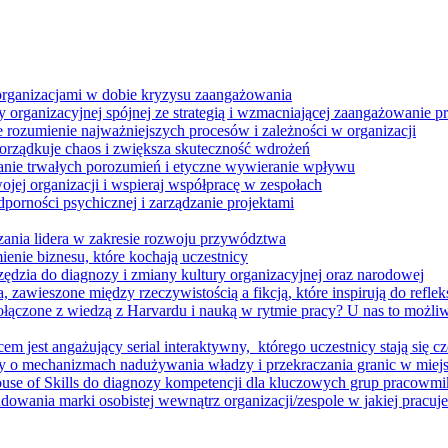
 organizacjami w dobie kryzysu zaangażowania
 organizacyjnej spójnej ze strategią i wzmacniającej zaangażowanie
ze rozumienie najważniejszych procesów i zależności w organizacji
porządkuje chaos i zwiększa skuteczność wdrożeń
nie trwałych porozumień i etyczne wywieranie wpływu
jej organizacji i wspieraj współpracę w zespołach
orności psychicznej i zarządzanie projektami
ania lidera w zakresie rozwoju przywództwa
enie biznesu, które kochają uczestnicy
ędzia do diagnozy i zmiany kultury organizacyjnej oraz narodowej
zawieszone między rzeczywistością a fikcją, które inspirują do refleksj
łączone z wiedzą z Harvardu i nauką w rytmie pracy? U nas to możli
m jest angażujący serial interaktywny, ​ którego uczestnicy stają się cz
y o mechanizmach nadużywania władzy i przekraczania granic w miej
House of Skills do diagnozy kompetencji dla kluczowych grup pracowm
dowania marki osobistej wewnątrz organizacji/zespole w jakiej pracuje