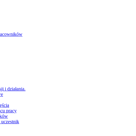
 pracowników
i i działania.
we
ęścią
scu pracy
ików
 uczestnik