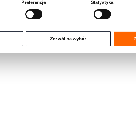
Preferencje
Statystyka
rmami rozwojowymi na świecie
e się pytania w jednym miejscu
Zezwól na wybór
Z
any przez eksportów House of Skills