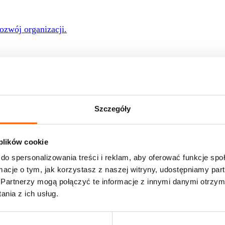
rozwój organizacji.
ać program do potrzeb Twojej firmy.
Szczegóły
 rozwoju
 plików cookie
e of Skills
do spersonalizowania treści i reklam, aby oferować funkcje sp
nie w profesjonalnych warunkach? Zapraszamy do nas!
ormacje o tym, jak korzystasz z naszej witryny, udostępniamy p
Partnerzy mogą połączyć te informacje z innymi danymi otrzym
onsulatów w zespole stałym
nia z ich usług.
 oferty pracy
ami pracujemy na co dzień
liśmy i jakie przyniosły rezultaty