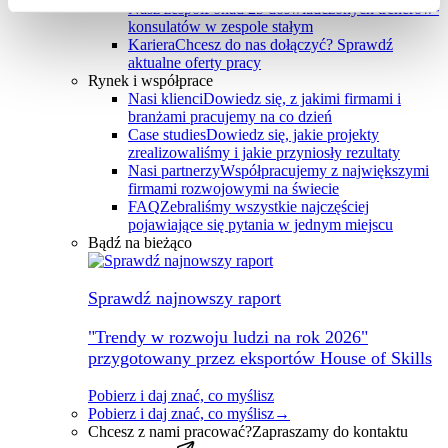
Nasz zespół
Ponad 25 doświadczonych trenerów-
konsulatów w zespole stałym
Kariera
Chcesz do nas dołączyć? Sprawdź
aktualne oferty pracy
Rynek i współprace
Nasi klienci
Dowiedz się, z jakimi firmami i
branżami pracujemy na co dzień
Case studies
Dowiedz się, jakie projekty
zrealizowaliśmy i jakie przyniosły rezultaty
Nasi partnerzy
Współpracujemy z największymi
firmami rozwojowymi na świecie
FAQ
Zebraliśmy wszystkie najczęściej
pojawiające się pytania w jednym miejscu
Bądź na bieżąco
Sprawdź najnowszy raport
"Trendy w rozwoju ludzi na rok 2026"
przygotowany przez eksportów House of Skills
Pobierz i daj znać, co myślisz
Pobierz i daj znać, co myślisz
→
Chcesz z nami pracować?
Zapraszamy do kontaktu