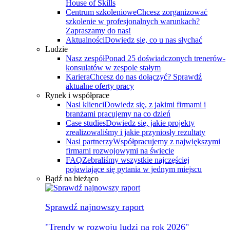
House of Skills
Centrum szkoleniowe
Chcesz zorganizować
szkolenie w profesjonalnych warunkach?
Zapraszamy do nas!
Aktualności
Dowiedz się, co u nas słychać
Ludzie
Nasz zespół
Ponad 25 doświadczonych trenerów-
konsulatów w zespole stałym
Kariera
Chcesz do nas dołączyć? Sprawdź
aktualne oferty pracy
Rynek i współprace
Nasi klienci
Dowiedz się, z jakimi firmami i
branżami pracujemy na co dzień
Case studies
Dowiedz się, jakie projekty
zrealizowaliśmy i jakie przyniosły rezultaty
Nasi partnerzy
Współpracujemy z największymi
firmami rozwojowymi na świecie
FAQ
Zebraliśmy wszystkie najczęściej
pojawiające się pytania w jednym miejscu
Bądź na bieżąco
Sprawdź najnowszy raport
"Trendy w rozwoju ludzi na rok 2026"