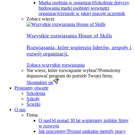
Marka osobista w organizacji
Szkolenie dotyczy
budowania marki osobistej wewnątrz
organizacji/zespole w jakiej pracuje uczestnik
Zobacz więcej
Wszystkie rozwiązania House of Skills
Rozwiązania, które wspierają liderów, zespoły i
rozwój organizacji.
Zobacz wszystkie rozwiązania
Nie wiesz, które rozwiązanie wybrać?
Pomożemy
dopasować program do potrzeb Twojej firmy.
Skontaktuj się
Programy otwarte
Szkolenia
Szkoły
Ścieżki
O nas
Firma
O nas
Od ponad 30 lat wspieramy polskie firmy
w rozwoju
Jak pracujemy?
Poznaj unikalne metody pracy