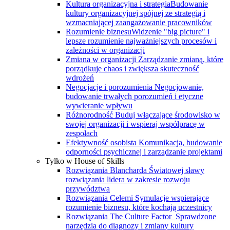
Kultura organizacyjna i strategia
Budowanie
kultury organizacyjnej spójnej ze strategią i
wzmacniającej zaangażowanie pracowników
Rozumienie biznesu
Widzenie "big picture" i
lepsze rozumienie najważniejszych procesów i
zależności w organizacji
Zmiana w organizacji
Zarządzanie zmianą, które
porządkuje chaos i zwiększa skuteczność
wdrożeń
Negocjacje i porozumienia
Negocjowanie,
budowanie trwałych porozumień i etyczne
wywieranie wpływu
Różnorodność
Buduj włączające środowisko w
swojej organizacji i wspieraj współpracę w
zespołach
Efektywność osobista
Komunikacja, budowanie
odporności psychicznej i zarządzanie projektami
Tylko w House of Skills
Rozwiązania Blancharda
Światowej sławy
rozwiązania lidera w zakresie rozwoju
przywództwa
Rozwiązania Celemi
Symulacje wspierające
rozumienie biznesu, które kochają uczestnicy
Rozwiązania The Culture Factor
Sprawdzone
narzędzia do diagnozy i zmiany kultury