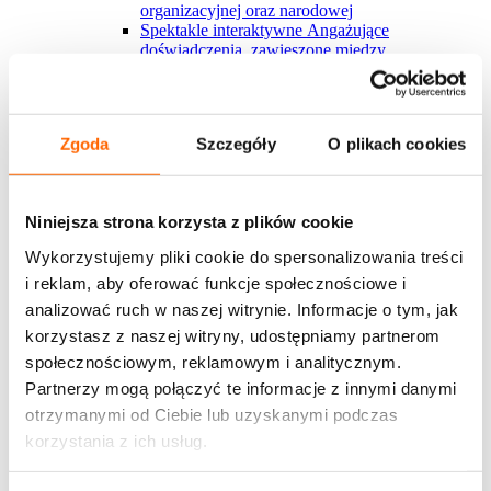
organizacyjnej oraz narodowej
Spektakle interaktywne
Angażujące
doświadczenia, zawieszone między
rzeczywistością a fikcją, które inspirują do
refleksji i działania.
Blended learning
Tradycyjne formy szkoleniowe
połączone z wiedzą z Harvardu i nauką w rytmie
Zgoda
Szczegóły
O plikach cookies
pracy? U nas to możliwe
Nowości w ofercie
Krytyk w polu zmiany
Nowy warsztat, którego
sercem jest angażujący serial interaktywny, ​
Niniejsza strona korzysta z plików cookie
którego uczestnicy stają się częścią
Zakaz gotowania żaby
Nowy spektakl
Wykorzystujemy pliki cookie do spersonalizowania treści
interaktywny o mechanizmach nadużywania
i reklam, aby oferować funkcje społecznościowe i
władzy i przekraczania granic w miejscu pracy
Development Center
Poznaj autorskie podejście
analizować ruch w naszej witrynie. Informacje o tym, jak
House of Skills do diagnozy kompetencji dla
korzystasz z naszej witryny, udostępniamy partnerom
kluczowych grup pracowmików
społecznościowym, reklamowym i analitycznym.
Marka osobista w organizacji
Szkolenie dotyczy
budowania marki osobistej wewnątrz
Partnerzy mogą połączyć te informacje z innymi danymi
organizacji/zespole w jakiej pracuje uczestnik
otrzymanymi od Ciebie lub uzyskanymi podczas
Zobacz więcej
korzystania z ich usług.
Wszystkie rozwiązania House of Skills