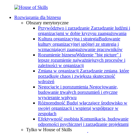
Rozwiązania dla biznesu
Obszary merytoryczne
Przywództwo i zarządzanie
Zarządzanie ludźmi i
organizacjami w dobie kryzysu zaangażowania
Kultura organizacyjna i strategia
Budowanie
kultury organizacyjnej spójnej ze strategią i
wzmacniającej zaangażowanie pracowników
Rozumienie biznesu
Widzenie "big picture" i
lepsze rozumienie najważniejszych procesów i
zależności w organizacji
Zmiana w organizacji
Zarządzanie zmianą, które
porządkuje chaos i zwiększa skuteczność
wdrożeń
Negocjacje i porozumienia
Negocjowanie,
budowanie trwałych porozumień i etyczne
wywieranie wpływu
Różnorodność
Buduj włączające środowisko w
swojej organizacji i wspieraj współpracę w
zespołach
Efektywność osobista
Komunikacja, budowanie
odporności psychicznej i zarządzanie projektami
Tylko w House of Skills