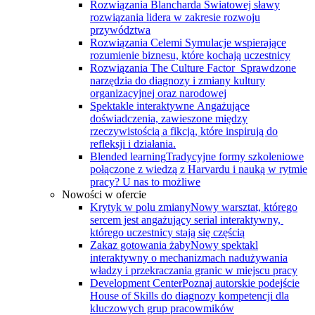
Rozwiązania Blancharda
Światowej sławy
rozwiązania lidera w zakresie rozwoju
przywództwa
Rozwiązania Celemi
Symulacje wspierające
rozumienie biznesu, które kochają uczestnicy
Rozwiązania The Culture Factor
Sprawdzone
narzędzia do diagnozy i zmiany kultury
organizacyjnej oraz narodowej
Spektakle interaktywne
Angażujące
doświadczenia, zawieszone między
rzeczywistością a fikcją, które inspirują do
refleksji i działania.
Blended learning
Tradycyjne formy szkoleniowe
połączone z wiedzą z Harvardu i nauką w rytmie
pracy? U nas to możliwe
Nowości w ofercie
Krytyk w polu zmiany
Nowy warsztat, którego
sercem jest angażujący serial interaktywny, ​
którego uczestnicy stają się częścią
Zakaz gotowania żaby
Nowy spektakl
interaktywny o mechanizmach nadużywania
władzy i przekraczania granic w miejscu pracy
Development Center
Poznaj autorskie podejście
House of Skills do diagnozy kompetencji dla
kluczowych grup pracowmików