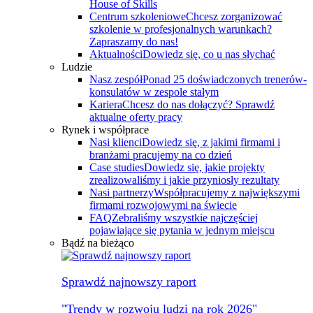
House of Skills
Centrum szkoleniowe
Chcesz zorganizować
szkolenie w profesjonalnych warunkach?
Zapraszamy do nas!
Aktualności
Dowiedz się, co u nas słychać
Ludzie
Nasz zespół
Ponad 25 doświadczonych trenerów-
konsulatów w zespole stałym
Kariera
Chcesz do nas dołączyć? Sprawdź
aktualne oferty pracy
Rynek i współprace
Nasi klienci
Dowiedz się, z jakimi firmami i
branżami pracujemy na co dzień
Case studies
Dowiedz się, jakie projekty
zrealizowaliśmy i jakie przyniosły rezultaty
Nasi partnerzy
Współpracujemy z największymi
firmami rozwojowymi na świecie
FAQ
Zebraliśmy wszystkie najczęściej
pojawiające się pytania w jednym miejscu
Bądź na bieżąco
Sprawdź najnowszy raport
"Trendy w rozwoju ludzi na rok 2026"