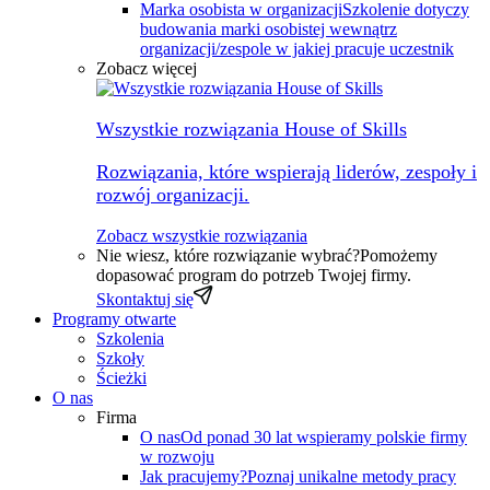
Marka osobista w organizacji
Szkolenie dotyczy
budowania marki osobistej wewnątrz
organizacji/zespole w jakiej pracuje uczestnik
Zobacz więcej
Wszystkie rozwiązania House of Skills
Rozwiązania, które wspierają liderów, zespoły i
rozwój organizacji.
Zobacz wszystkie rozwiązania
Nie wiesz, które rozwiązanie wybrać?
Pomożemy
dopasować program do potrzeb Twojej firmy.
Skontaktuj się
Programy otwarte
Szkolenia
Szkoły
Ścieżki
O nas
Firma
O nas
Od ponad 30 lat wspieramy polskie firmy
w rozwoju
Jak pracujemy?
Poznaj unikalne metody pracy