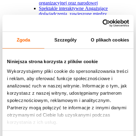
organizacyjnej oraz narodowej
Spektakle interaktywne
Angażujące
doświadczenia, zawieszone między
rzeczywistością a fikcją, które inspirują do
refleksji i działania.
Blended learning
Tradycyjne formy szkoleniowe
połączone z wiedzą z Harvardu i nauką w rytmie
Zgoda
Szczegóły
O plikach cookies
pracy? U nas to możliwe
Nowości w ofercie
Krytyk w polu zmiany
Nowy warsztat, którego
sercem jest angażujący serial interaktywny, ​
Niniejsza strona korzysta z plików cookie
którego uczestnicy stają się częścią
Zakaz gotowania żaby
Nowy spektakl
Wykorzystujemy pliki cookie do spersonalizowania treści
interaktywny o mechanizmach nadużywania
i reklam, aby oferować funkcje społecznościowe i
władzy i przekraczania granic w miejscu pracy
Development Center
Poznaj autorskie podejście
analizować ruch w naszej witrynie. Informacje o tym, jak
House of Skills do diagnozy kompetencji dla
korzystasz z naszej witryny, udostępniamy partnerom
kluczowych grup pracowmików
społecznościowym, reklamowym i analitycznym.
Marka osobista w organizacji
Szkolenie dotyczy
budowania marki osobistej wewnątrz
Partnerzy mogą połączyć te informacje z innymi danymi
organizacji/zespole w jakiej pracuje uczestnik
otrzymanymi od Ciebie lub uzyskanymi podczas
Zobacz więcej
korzystania z ich usług.
Wszystkie rozwiązania House of Skills