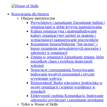
Rozwiązania dla biznesu
Obszary merytoryczne
Przywództwo i zarządzanie
Zarządzanie ludźmi i
organizacjami w dobie kryzysu zaangażowania
Kultura organizacyjna i strategia
Budowanie
kultury organizacyjnej spójnej ze strategią i
wzmacniającej zaangażowanie pracowników
Rozumienie biznesu
Widzenie "big picture" i
lepsze rozumienie najważniejszych procesów i
zależności w organizacji
Zmiana w organizacji
Zarządzanie zmianą, które
porządkuje chaos i zwiększa skuteczność
wdrożeń
Negocjacje i porozumienia
Negocjowanie,
budowanie trwałych porozumień i etyczne
wywieranie wpływu
Różnorodność
Buduj włączające środowisko w
swojej organizacji i wspieraj współpracę w
zespołach
Efektywność osobista
Komunikacja, budowanie
odporności psychicznej i zarządzanie projektami
Tylko w House of Skills