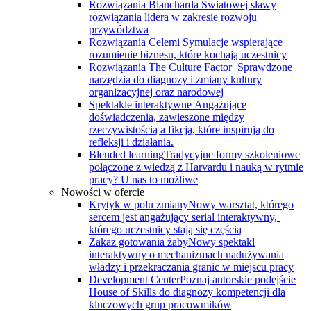
Rozwiązania Blancharda
Światowej sławy
rozwiązania lidera w zakresie rozwoju
przywództwa
Rozwiązania Celemi
Symulacje wspierające
rozumienie biznesu, które kochają uczestnicy
Rozwiązania The Culture Factor
Sprawdzone
narzędzia do diagnozy i zmiany kultury
organizacyjnej oraz narodowej
Spektakle interaktywne
Angażujące
doświadczenia, zawieszone między
rzeczywistością a fikcją, które inspirują do
refleksji i działania.
Blended learning
Tradycyjne formy szkoleniowe
połączone z wiedzą z Harvardu i nauką w rytmie
pracy? U nas to możliwe
Nowości w ofercie
Krytyk w polu zmiany
Nowy warsztat, którego
sercem jest angażujący serial interaktywny, ​
którego uczestnicy stają się częścią
Zakaz gotowania żaby
Nowy spektakl
interaktywny o mechanizmach nadużywania
władzy i przekraczania granic w miejscu pracy
Development Center
Poznaj autorskie podejście
House of Skills do diagnozy kompetencji dla
kluczowych grup pracowmików