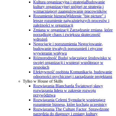
Kultura organizacyjna i strategia
Budowanie
kultury organizacyjnej spójnej ze strategią i
wzmacniającej zaangażowanie pracowników
Rozumienie biznesu
Widzenie "big picture" i
lepsze rozumienie najważniejszych procesów i
zależności w organizacji
Zmiana w organizacji
Zarządzanie zmianą, które
porządkuje chaos i zwiększa skuteczność
wdrożeń
Negocjacje i porozumienia
Negocjowanie,
budowanie trwałych porozumień i etyczne
wywieranie wpływu
Różnorodność
Buduj włączające środowisko w
swojej organizacji i wspieraj współpracę w
zespołach
Efektywność osobista
Komunikacja, budowanie
odporności psychicznej i zarządzanie projektami
Tylko w House of Skills
Rozwiązania Blancharda
Światowej sławy
rozwiązania lidera w zakresie rozwoju
przywództwa
Rozwiązania Celemi
Symulacje wspierające
rozumienie biznesu, które kochają uczestnicy
Rozwiązania The Culture Factor
Sprawdzone
narzędzia do diagnozy i zmiany kultury