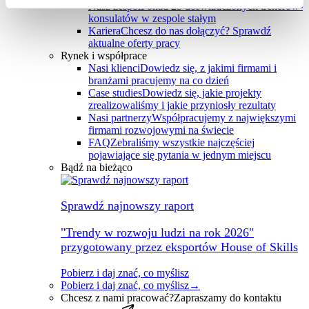
Nasz zespół
Ponad 25 doświadczonych trenerów-
konsulatów w zespole stałym
Kariera
Chcesz do nas dołączyć? Sprawdź
aktualne oferty pracy
Rynek i współprace
Nasi klienci
Dowiedz się, z jakimi firmami i
branżami pracujemy na co dzień
Case studies
Dowiedz się, jakie projekty
zrealizowaliśmy i jakie przyniosły rezultaty
Nasi partnerzy
Współpracujemy z największymi
firmami rozwojowymi na świecie
FAQ
Zebraliśmy wszystkie najczęściej
pojawiające się pytania w jednym miejscu
Bądź na bieżąco
Sprawdź najnowszy raport
"Trendy w rozwoju ludzi na rok 2026"
przygotowany przez eksportów House of Skills
Pobierz i daj znać, co myślisz
Pobierz i daj znać, co myślisz
→
Chcesz z nami pracować?
Zapraszamy do kontaktu