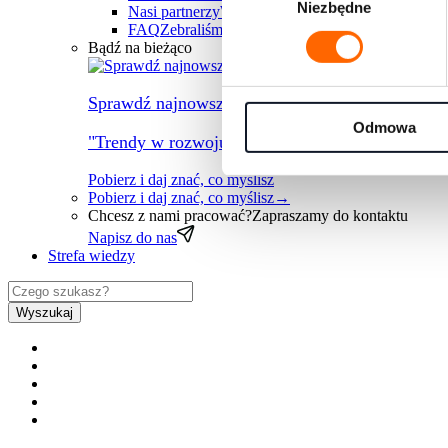
Niezbędne
zgody
Nasi partnerzy
Współpracujemy z największymi fi
FAQ
Zebraliśmy wszystkie najczęściej pojawiając
Bądź na bieżąco
Sprawdź najnowszy raport
Odmowa
"Trendy w rozwoju ludzi na rok 2026" przygotow
Pobierz i daj znać, co myślisz
Pobierz i daj znać, co myślisz
→
Chcesz z nami pracować?
Zapraszamy do kontaktu
Napisz do nas
Strefa wiedzy
Wyszukaj