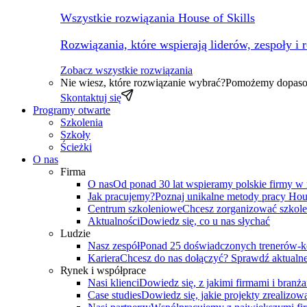
Wszystkie rozwiązania House of Skills
Rozwiązania, które wspierają liderów, zespoły i 
Zobacz wszystkie rozwiązania
Nie wiesz, które rozwiązanie wybrać?
Pomożemy dopasow
Skontaktuj się
Programy otwarte
Szkolenia
Szkoły
Ścieżki
O nas
Firma
O nas
Od ponad 30 lat wspieramy polskie firmy w
Jak pracujemy?
Poznaj unikalne metody pracy Hous
Centrum szkoleniowe
Chcesz zorganizować szkole
Aktualności
Dowiedz się, co u nas słychać
Ludzie
Nasz zespół
Ponad 25 doświadczonych trenerów-k
Kariera
Chcesz do nas dołączyć? Sprawdź aktualne
Rynek i współprace
Nasi klienci
Dowiedz się, z jakimi firmami i branż
Case studies
Dowiedz się, jakie projekty zrealizowa