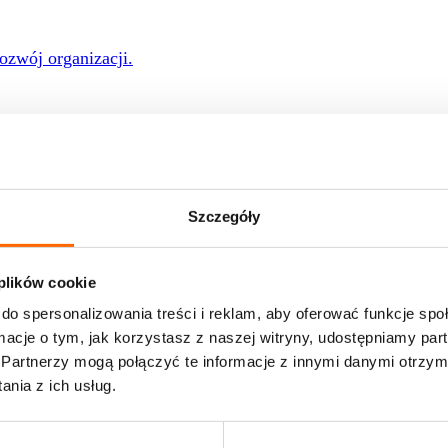
rozwój organizacji.
ać program do potrzeb Twojej firmy.
Szczegóły
 rozwoju
 plików cookie
e of Skills
do spersonalizowania treści i reklam, aby oferować funkcje sp
nie w profesjonalnych warunkach? Zapraszamy do nas!
ormacje o tym, jak korzystasz z naszej witryny, udostępniamy p
Partnerzy mogą połączyć te informacje z innymi danymi otrzym
onsulatów w zespole stałym
nia z ich usług.
 oferty pracy
ami pracujemy na co dzień
liśmy i jakie przyniosły rezultaty