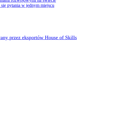
rmami rozwojowymi na świecie
e się pytania w jednym miejscu
any przez eksportów House of Skills