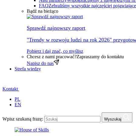
Nasi partnerzy
Współpracujemy z największymi fi
FAQ
Zebraliśmy wszystkie najczęściej pojawiając
Bądź na bieżąco
Sprawdź najnowszy raport
"Trendy w rozwoju ludzi na rok 2026" przygotow
Pobierz i daj znać, co myślisz
Chcesz z nami pracować?
Zapraszamy do kontaktu
Napisz do nas
Strefa wiedzy
Kontakt
PL
EN
Wpisz szukaną frazę:
Wyszukaj