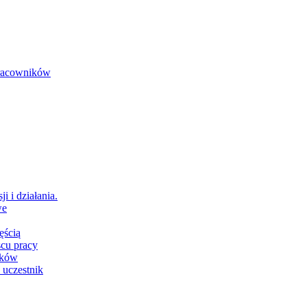
 pracowników
i i działania.
we
ęścią
scu pracy
ików
 uczestnik