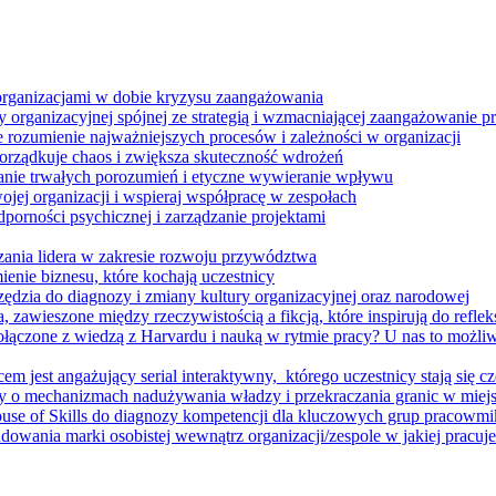
 organizacjami w dobie kryzysu zaangażowania
 organizacyjnej spójnej ze strategią i wzmacniającej zaangażowanie
ze rozumienie najważniejszych procesów i zależności w organizacji
porządkuje chaos i zwiększa skuteczność wdrożeń
nie trwałych porozumień i etyczne wywieranie wpływu
jej organizacji i wspieraj współpracę w zespołach
orności psychicznej i zarządzanie projektami
ania lidera w zakresie rozwoju przywództwa
enie biznesu, które kochają uczestnicy
ędzia do diagnozy i zmiany kultury organizacyjnej oraz narodowej
zawieszone między rzeczywistością a fikcją, które inspirują do refleksj
łączone z wiedzą z Harvardu i nauką w rytmie pracy? U nas to możli
m jest angażujący serial interaktywny, ​ którego uczestnicy stają się cz
y o mechanizmach nadużywania władzy i przekraczania granic w miej
House of Skills do diagnozy kompetencji dla kluczowych grup pracowm
dowania marki osobistej wewnątrz organizacji/zespole w jakiej pracuje