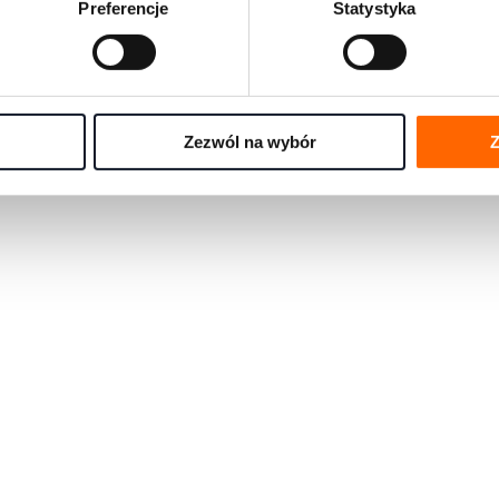
Preferencje
Statystyka
rmami rozwojowymi na świecie
e się pytania w jednym miejscu
Zezwól na wybór
Z
any przez eksportów House of Skills