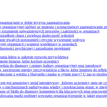
 organizacjami w dobie kryzysu zaangażowania
 organizacyjnej spójnej ze strategią i wzmacniającej zaangażowanie
ze rozumienie najważniejszych procesów i zależności w organizacji
porządkuje chaos i zwiększa skuteczność wdrożeń
nie trwałych porozumień i etyczne wywieranie wpływu
jej organizacji i wspieraj współpracę w zespołach
orności psychicznej i zarządzanie projektami
ania lidera w zakresie rozwoju przywództwa
enie biznesu, które kochają uczestnicy
ędzia do diagnozy i zmiany kultury organizacyjnej oraz narodowej
zawieszone między rzeczywistością a fikcją, które inspirują do refleksj
łączone z wiedzą z Harvardu i nauką w rytmie pracy? U nas to możli
m jest angażujący serial interaktywny, ​ którego uczestnicy stają się cz
y o mechanizmach nadużywania władzy i przekraczania granic w miej
House of Skills do diagnozy kompetencji dla kluczowych grup pracowm
dowania marki osobistej wewnątrz organizacji/zespole w jakiej pracuje