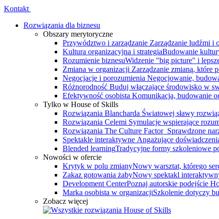
Kontakt
Rozwiązania dla biznesu
Obszary merytoryczne
Przywództwo i zarządzanie
Zarządzanie ludźmi i
Kultura organizacyjna i strategia
Budowanie kultury
Rozumienie biznesu
Widzenie "big picture" i leps
Zmiana w organizacji
Zarządzanie zmianą, które 
Negocjacje i porozumienia
Negocjowanie, budowa
Różnorodność
Buduj włączające środowisko w swo
Efektywność osobista
Komunikacja, budowanie odp
Tylko w House of Skills
Rozwiązania Blancharda
Światowej sławy rozwiąz
Rozwiązania Celemi
Symulacje wspierające rozumi
Rozwiązania The Culture Factor
Sprawdzone narz
Spektakle interaktywne
Angażujące doświadczenia, 
Blended learning
Tradycyjne formy szkoleniowe po
Nowości w ofercie
Krytyk w polu zmiany
Nowy warsztat, którego serce
Zakaz gotowania żaby
Nowy spektakl interaktywn
Development Center
Poznaj autorskie podejście 
Marka osobista w organizacji
Szkolenie dotyczy bu
Zobacz więcej