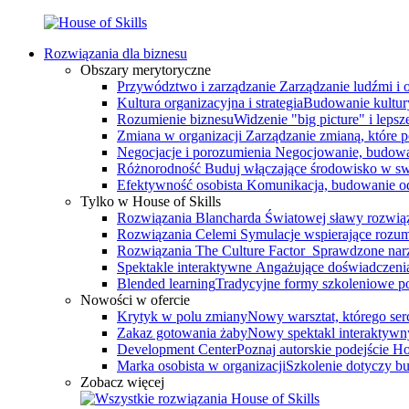
Rozwiązania dla biznesu
Obszary merytoryczne
Przywództwo i zarządzanie
Zarządzanie ludźmi i
Kultura organizacyjna i strategia
Budowanie kultury
Rozumienie biznesu
Widzenie "big picture" i leps
Zmiana w organizacji
Zarządzanie zmianą, które 
Negocjacje i porozumienia
Negocjowanie, budowa
Różnorodność
Buduj włączające środowisko w swo
Efektywność osobista
Komunikacja, budowanie odp
Tylko w House of Skills
Rozwiązania Blancharda
Światowej sławy rozwiąz
Rozwiązania Celemi
Symulacje wspierające rozumi
Rozwiązania The Culture Factor
Sprawdzone narz
Spektakle interaktywne
Angażujące doświadczenia, 
Blended learning
Tradycyjne formy szkoleniowe po
Nowości w ofercie
Krytyk w polu zmiany
Nowy warsztat, którego serce
Zakaz gotowania żaby
Nowy spektakl interaktywn
Development Center
Poznaj autorskie podejście 
Marka osobista w organizacji
Szkolenie dotyczy bu
Zobacz więcej