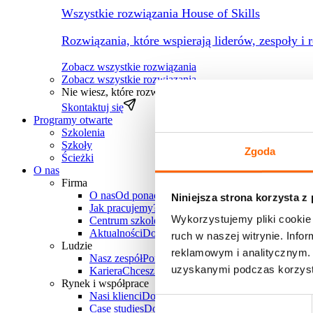
Wszystkie rozwiązania House of Skills
Rozwiązania, które wspierają liderów, zespoły i 
Zobacz wszystkie rozwiązania
Zobacz wszystkie rozwiązania
→
Nie wiesz, które rozwiązanie wybrać?
Pomożemy dopasow
Skontaktuj się
Programy otwarte
Szkolenia
Szkoły
Zgoda
Ścieżki
O nas
Firma
O nas
Od ponad 30 lat wspieramy polskie firmy w
Niniejsza strona korzysta z
Jak pracujemy?
Poznaj unikalne metody pracy Hous
Wykorzystujemy pliki cookie 
Centrum szkoleniowe
Chcesz zorganizować szkole
Aktualności
Dowiedz się, co u nas słychać
ruch w naszej witrynie. Inf
Ludzie
reklamowym i analitycznym. 
Nasz zespół
Ponad 25 doświadczonych trenerów-k
uzyskanymi podczas korzysta
Kariera
Chcesz do nas dołączyć? Sprawdź aktualne
Rynek i współprace
Nasi klienci
Dowiedz się, z jakimi firmami i branż
Wybór
Case studies
Dowiedz się, jakie projekty zrealizowa