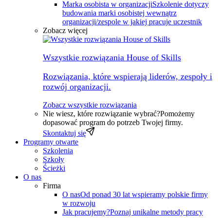
Marka osobista w organizacji
Szkolenie dotyczy
budowania marki osobistej wewnątrz
organizacji/zespole w jakiej pracuje uczestnik
Zobacz więcej
Wszystkie rozwiązania House of Skills
Rozwiązania, które wspierają liderów, zespoły i
rozwój organizacji.
Zobacz wszystkie rozwiązania
Nie wiesz, które rozwiązanie wybrać?
Pomożemy
dopasować program do potrzeb Twojej firmy.
Skontaktuj się
Programy otwarte
Szkolenia
Szkoły
Ścieżki
O nas
Firma
O nas
Od ponad 30 lat wspieramy polskie firmy
w rozwoju
Jak pracujemy?
Poznaj unikalne metody pracy