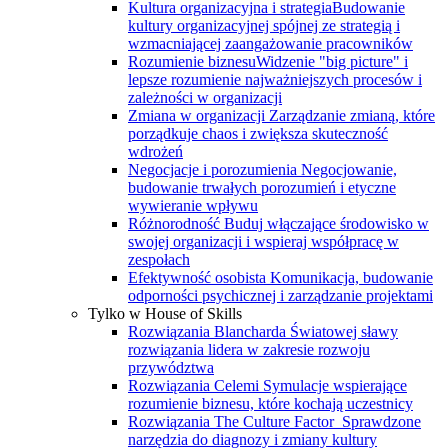
Kultura organizacyjna i strategia
Budowanie
kultury organizacyjnej spójnej ze strategią i
wzmacniającej zaangażowanie pracowników
Rozumienie biznesu
Widzenie "big picture" i
lepsze rozumienie najważniejszych procesów i
zależności w organizacji
Zmiana w organizacji
Zarządzanie zmianą, które
porządkuje chaos i zwiększa skuteczność
wdrożeń
Negocjacje i porozumienia
Negocjowanie,
budowanie trwałych porozumień i etyczne
wywieranie wpływu
Różnorodność
Buduj włączające środowisko w
swojej organizacji i wspieraj współpracę w
zespołach
Efektywność osobista
Komunikacja, budowanie
odporności psychicznej i zarządzanie projektami
Tylko w House of Skills
Rozwiązania Blancharda
Światowej sławy
rozwiązania lidera w zakresie rozwoju
przywództwa
Rozwiązania Celemi
Symulacje wspierające
rozumienie biznesu, które kochają uczestnicy
Rozwiązania The Culture Factor
Sprawdzone
narzędzia do diagnozy i zmiany kultury