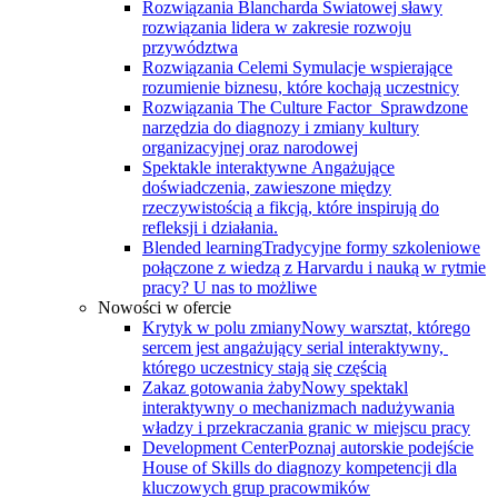
Rozwiązania Blancharda
Światowej sławy
rozwiązania lidera w zakresie rozwoju
przywództwa
Rozwiązania Celemi
Symulacje wspierające
rozumienie biznesu, które kochają uczestnicy
Rozwiązania The Culture Factor
Sprawdzone
narzędzia do diagnozy i zmiany kultury
organizacyjnej oraz narodowej
Spektakle interaktywne
Angażujące
doświadczenia, zawieszone między
rzeczywistością a fikcją, które inspirują do
refleksji i działania.
Blended learning
Tradycyjne formy szkoleniowe
połączone z wiedzą z Harvardu i nauką w rytmie
pracy? U nas to możliwe
Nowości w ofercie
Krytyk w polu zmiany
Nowy warsztat, którego
sercem jest angażujący serial interaktywny, ​
którego uczestnicy stają się częścią
Zakaz gotowania żaby
Nowy spektakl
interaktywny o mechanizmach nadużywania
władzy i przekraczania granic w miejscu pracy
Development Center
Poznaj autorskie podejście
House of Skills do diagnozy kompetencji dla
kluczowych grup pracowmików