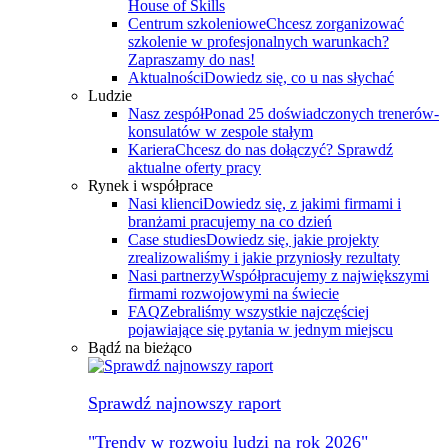
House of Skills
Centrum szkoleniowe
Chcesz zorganizować
szkolenie w profesjonalnych warunkach?
Zapraszamy do nas!
Aktualności
Dowiedz się, co u nas słychać
Ludzie
Nasz zespół
Ponad 25 doświadczonych trenerów-
konsulatów w zespole stałym
Kariera
Chcesz do nas dołączyć? Sprawdź
aktualne oferty pracy
Rynek i współprace
Nasi klienci
Dowiedz się, z jakimi firmami i
branżami pracujemy na co dzień
Case studies
Dowiedz się, jakie projekty
zrealizowaliśmy i jakie przyniosły rezultaty
Nasi partnerzy
Współpracujemy z największymi
firmami rozwojowymi na świecie
FAQ
Zebraliśmy wszystkie najczęściej
pojawiające się pytania w jednym miejscu
Bądź na bieżąco
Sprawdź najnowszy raport
"Trendy w rozwoju ludzi na rok 2026"