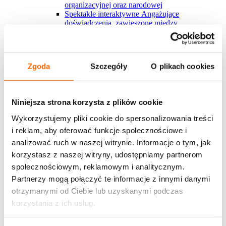
organizacyjnej oraz narodowej
Spektakle interaktywne
Angażujące
doświadczenia, zawieszone między
rzeczywistością a fikcją, które inspirują do
refleksji i działania.
Blended learning
Tradycyjne formy szkoleniowe
połączone z wiedzą z Harvardu i nauką w rytmie
Zgoda
Szczegóły
O plikach cookies
pracy? U nas to możliwe
Nowości w ofercie
Krytyk w polu zmiany
Nowy warsztat, którego
sercem jest angażujący serial interaktywny, ​
Niniejsza strona korzysta z plików cookie
którego uczestnicy stają się częścią
Zakaz gotowania żaby
Nowy spektakl
Wykorzystujemy pliki cookie do spersonalizowania treści
interaktywny o mechanizmach nadużywania
i reklam, aby oferować funkcje społecznościowe i
władzy i przekraczania granic w miejscu pracy
Development Center
Poznaj autorskie podejście
analizować ruch w naszej witrynie. Informacje o tym, jak
House of Skills do diagnozy kompetencji dla
korzystasz z naszej witryny, udostępniamy partnerom
kluczowych grup pracowmików
społecznościowym, reklamowym i analitycznym.
Marka osobista w organizacji
Szkolenie dotyczy
budowania marki osobistej wewnątrz
Partnerzy mogą połączyć te informacje z innymi danymi
organizacji/zespole w jakiej pracuje uczestnik
otrzymanymi od Ciebie lub uzyskanymi podczas
Zobacz więcej
korzystania z ich usług.
Wszystkie rozwiązania House of Skills