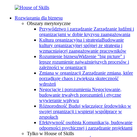
Rozwiązania dla biznesu
Obszary merytoryczne
Przywództwo i zarządzanie
Zarządzanie ludźmi i
organizacjami w dobie kryzysu zaangażowania
Kultura organizacyjna i strategia
Budowanie
kultury organizacyjnej spójnej ze strategią i
wzmacniającej zaangażowanie pracowników
Rozumienie biznesu
Widzenie "big picture" i
lepsze rozumienie najważniejszych procesów i
zależności w organizacji
Zmiana w organizacji
Zarządzanie zmianą, które
porządkuje chaos i zwiększa skuteczność
wdrożeń
Negocjacje i porozumienia
Negocjowanie,
budowanie trwałych porozumień i etyczne
wywieranie wpływu
Różnorodność
Buduj włączające środowisko w
swojej organizacji i wspieraj współpracę w
zespołach
Efektywność osobista
Komunikacja, budowanie
odporności psychicznej i zarządzanie projektami
Tylko w House of Skills