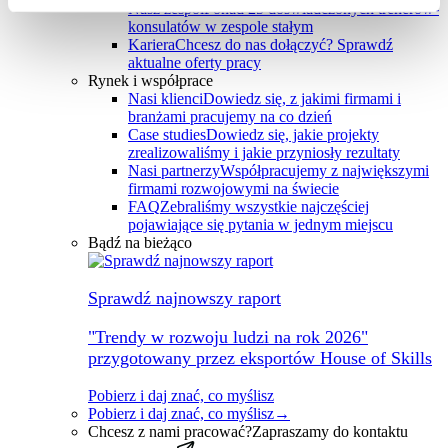
Nasz zespół
Ponad 25 doświadczonych trenerów-
konsulatów w zespole stałym
Kariera
Chcesz do nas dołączyć? Sprawdź
aktualne oferty pracy
Rynek i współprace
Nasi klienci
Dowiedz się, z jakimi firmami i
branżami pracujemy na co dzień
Case studies
Dowiedz się, jakie projekty
zrealizowaliśmy i jakie przyniosły rezultaty
Nasi partnerzy
Współpracujemy z największymi
firmami rozwojowymi na świecie
FAQ
Zebraliśmy wszystkie najczęściej
pojawiające się pytania w jednym miejscu
Bądź na bieżąco
Sprawdź najnowszy raport
"Trendy w rozwoju ludzi na rok 2026"
przygotowany przez eksportów House of Skills
Pobierz i daj znać, co myślisz
Pobierz i daj znać, co myślisz
→
Chcesz z nami pracować?
Zapraszamy do kontaktu