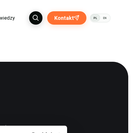
 wiedzy
Kontakt
PL
EN
brać
ktuje się