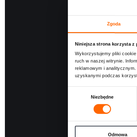
Zgoda
Niniejsza strona korzysta z
Wykorzystujemy pliki cookie 
ruch w naszej witrynie. Inf
reklamowym i analitycznym. 
uzyskanymi podczas korzysta
W
Niezbędne
y
Wyrażam
Wyrażam
b
wysyłan
ó
marketi
r
właścici
informa
z
g
Odmowa