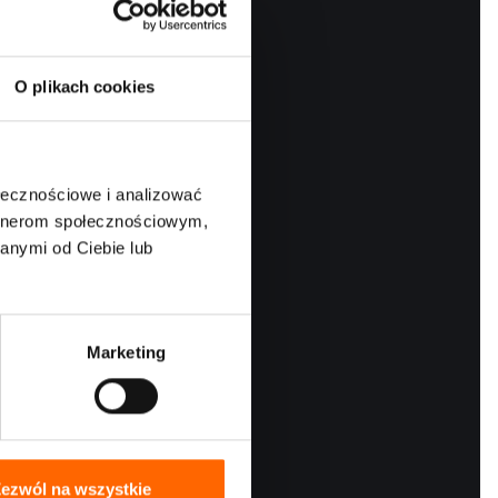
O plikach cookies
ołecznościowe i analizować
artnerom społecznościowym,
anymi od Ciebie lub
Marketing
nia.
onicznej
. -
a. Więcej
ezwól na wszystkie