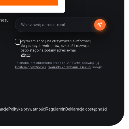
Newsletter
znesu
Wyrażam zgodę na otrzymywanie informacji
dotyczących webinarów, szkoleń i rozwoju
osobistego na podany adres e-mail.
Więcej
Ta strona jest chroniona przez reCAPTCHA, obowiązują
Polityka prywatności
i
Warunki korzystania z usług
Google.
acje
Polityka prywatności
Regulamin
Deklaracja dostępności