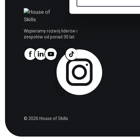
o
d
y
Wspieramy rozwój liderów i
zespołów od ponad 30 lat.
© 2026 House of Skills