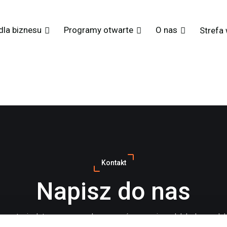
dla biznesu
Programy otwarte
O nas
Strefa
Kontakt
Napisz do nas
z pytania dotyczące naszych programów rozwojowych lub chcesz do
nie dla swojego zespołu? Wypełnij formularz, a nasz konsultant skonta