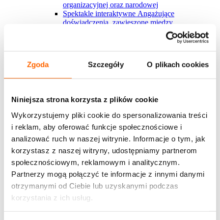
organizacyjnej oraz narodowej
Spektakle interaktywne
Angażujące
doświadczenia, zawieszone między
rzeczywistością a fikcją, które inspirują do
refleksji i działania.
Blended learning
Tradycyjne formy szkoleniowe
połączone z wiedzą z Harvardu i nauką w rytmie
Zgoda
Szczegóły
O plikach cookies
pracy? U nas to możliwe
Nowości w ofercie
Krytyk w polu zmiany
Nowy warsztat, którego
sercem jest angażujący serial interaktywny, ​
Niniejsza strona korzysta z plików cookie
którego uczestnicy stają się częścią
Zakaz gotowania żaby
Nowy spektakl
Wykorzystujemy pliki cookie do spersonalizowania treści
interaktywny o mechanizmach nadużywania
i reklam, aby oferować funkcje społecznościowe i
władzy i przekraczania granic w miejscu pracy
Development Center
Poznaj autorskie podejście
analizować ruch w naszej witrynie. Informacje o tym, jak
House of Skills do diagnozy kompetencji dla
korzystasz z naszej witryny, udostępniamy partnerom
kluczowych grup pracowmików
społecznościowym, reklamowym i analitycznym.
Marka osobista w organizacji
Szkolenie dotyczy
budowania marki osobistej wewnątrz
Partnerzy mogą połączyć te informacje z innymi danymi
organizacji/zespole w jakiej pracuje uczestnik
otrzymanymi od Ciebie lub uzyskanymi podczas
Zobacz więcej
korzystania z ich usług.
Wszystkie rozwiązania House of Skills