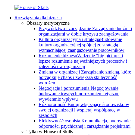
Rozwiązania dla biznesu
Obszary merytoryczne
Przywództwo i zarządzanie
Zarządzanie ludźmi i
organizacjami w dobie kryzysu zaangażowania
Kultura organizacyjna i strategia
Budowanie
kultury organizacyjnej spójnej ze strategią i
wzmacniającej zaangażowanie pracowników
Rozumienie biznesu
Widzenie "big picture" i
lepsze rozumienie najważniejszych procesów i
zależności w organizacji
Zmiana w organizacji
Zarządzanie zmianą, które
porządkuje chaos i zwiększa skuteczność
wdrożeń
Negocjacje i porozumienia
Negocjowanie,
budowanie trwałych porozumień i etyczne
wywieranie wpływu
Różnorodność
Buduj włączające środowisko w
swojej organizacji i wspieraj współpracę w
zespołach
Efektywność osobista
Komunikacja, budowanie
odporności psychicznej i zarządzanie projektami
Tylko w House of Skills