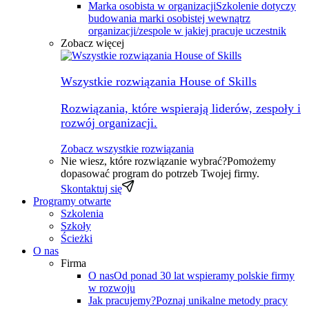
Marka osobista w organizacji
Szkolenie dotyczy
budowania marki osobistej wewnątrz
organizacji/zespole w jakiej pracuje uczestnik
Zobacz więcej
Wszystkie rozwiązania House of Skills
Rozwiązania, które wspierają liderów, zespoły i
rozwój organizacji.
Zobacz wszystkie rozwiązania
Nie wiesz, które rozwiązanie wybrać?
Pomożemy
dopasować program do potrzeb Twojej firmy.
Skontaktuj się
Programy otwarte
Szkolenia
Szkoły
Ścieżki
O nas
Firma
O nas
Od ponad 30 lat wspieramy polskie firmy
w rozwoju
Jak pracujemy?
Poznaj unikalne metody pracy