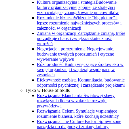
Kultura organizacyjna i strategia
Budowanie
kultury organizacyjnej spójnej ze strategią i
wzmacniającej zaangażowanie pracowników
Rozumienie biznesu
Widzenie "big picture" i
lepsze rozumienie najważniejszych procesów i
zależności w organizacji
Zmiana w organizacji
Zarządzanie zmianą, które
porządkuje chaos i zwiększa skuteczność
wdrożeń
Negocjacje i porozumienia
Negocjowanie,
budowanie trwałych porozumień i etyczne
wywieranie wpływu
Różnorodność
Buduj włączające środowisko w
swojej organizacji i wspieraj współpracę w
zespołach
Efektywność osobista
Komunikacja, budowanie
odporności psychicznej i zarządzanie projektami
Tylko w House of Skills
Rozwiązania Blancharda
Światowej sławy
rozwiązania lidera w zakresie rozwoju
przywództwa
Rozwiązania Celemi
Symulacje wspierające
rozumienie biznesu, które kochają uczestnicy
Rozwiązania The Culture Factor
Sprawdzone
narzędzia do diagnozy i zmiany kultury