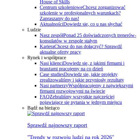
House of Skills
Centrum szkoleniowe
Chcesz zorganizować
szkolenie w profesjonalnych warunkach?
Zapraszamy do nas!
Aktualności
Dowiedz się, co u nas słychać
Ludzie
Nasz zespół
Ponad 25 doświadczonych trenerów-
konsulatów w zespole stałym
Kariera
Chcesz do nas dołączyć? Sprawdź
aktualne oferty pracy
Rynek i współprace
Nasi klienci
Dowiedz się, z jakimi firmami i
branżami pracujemy na co dzień
Case studies
Dowiedz się, jakie projekty
zrealizowaliśmy i jakie przyniosły rezultaty
Nasi partnerzy
Współpracujemy z największymi
firmami rozwojowymi na świecie
FAQ
Zebraliśmy wszystkie najczęściej
pojawiające się pytania w jednym miejscu
Bądź na bieżąco
Sprawdź najnowszy raport
"Trendy w rozwoju ludzi na rok 2026"