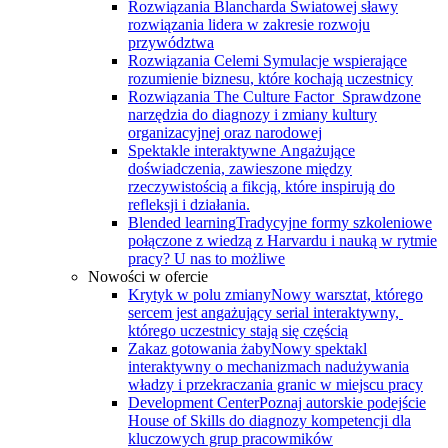
Rozwiązania Blancharda
Światowej sławy
rozwiązania lidera w zakresie rozwoju
przywództwa
Rozwiązania Celemi
Symulacje wspierające
rozumienie biznesu, które kochają uczestnicy
Rozwiązania The Culture Factor
Sprawdzone
narzędzia do diagnozy i zmiany kultury
organizacyjnej oraz narodowej
Spektakle interaktywne
Angażujące
doświadczenia, zawieszone między
rzeczywistością a fikcją, które inspirują do
refleksji i działania.
Blended learning
Tradycyjne formy szkoleniowe
połączone z wiedzą z Harvardu i nauką w rytmie
pracy? U nas to możliwe
Nowości w ofercie
Krytyk w polu zmiany
Nowy warsztat, którego
sercem jest angażujący serial interaktywny, ​
którego uczestnicy stają się częścią
Zakaz gotowania żaby
Nowy spektakl
interaktywny o mechanizmach nadużywania
władzy i przekraczania granic w miejscu pracy
Development Center
Poznaj autorskie podejście
House of Skills do diagnozy kompetencji dla
kluczowych grup pracowmików