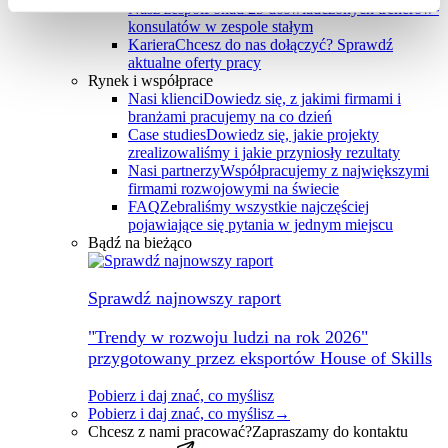
Nasz zespół
Ponad 25 doświadczonych trenerów-
konsulatów w zespole stałym
Kariera
Chcesz do nas dołączyć? Sprawdź
aktualne oferty pracy
Rynek i współprace
Nasi klienci
Dowiedz się, z jakimi firmami i
branżami pracujemy na co dzień
Case studies
Dowiedz się, jakie projekty
zrealizowaliśmy i jakie przyniosły rezultaty
Nasi partnerzy
Współpracujemy z największymi
firmami rozwojowymi na świecie
FAQ
Zebraliśmy wszystkie najczęściej
pojawiające się pytania w jednym miejscu
Bądź na bieżąco
Sprawdź najnowszy raport
"Trendy w rozwoju ludzi na rok 2026"
przygotowany przez eksportów House of Skills
Pobierz i daj znać, co myślisz
Pobierz i daj znać, co myślisz
→
Chcesz z nami pracować?
Zapraszamy do kontaktu