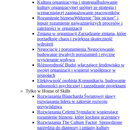
Kultura organizacyjna i strategia
Budowanie
kultury organizacyjnej spójnej ze strategią i
wzmacniającej zaangażowanie pracowników
Rozumienie biznesu
Widzenie "big picture" i
lepsze rozumienie najważniejszych procesów i
zależności w organizacji
Zmiana w organizacji
Zarządzanie zmianą, które
porządkuje chaos i zwiększa skuteczność
wdrożeń
Negocjacje i porozumienia
Negocjowanie,
budowanie trwałych porozumień i etyczne
wywieranie wpływu
Różnorodność
Buduj włączające środowisko w
swojej organizacji i wspieraj współpracę w
zespołach
Efektywność osobista
Komunikacja, budowanie
odporności psychicznej i zarządzanie projektami
Tylko w House of Skills
Rozwiązania Blancharda
Światowej sławy
rozwiązania lidera w zakresie rozwoju
przywództwa
Rozwiązania Celemi
Symulacje wspierające
rozumienie biznesu, które kochają uczestnicy
Rozwiązania The Culture Factor
Sprawdzone
narzędzia do diagnozy i zmiany kultury