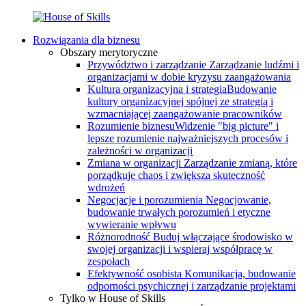
Rozwiązania dla biznesu
Obszary merytoryczne
Przywództwo i zarządzanie
Zarządzanie ludźmi i
organizacjami w dobie kryzysu zaangażowania
Kultura organizacyjna i strategia
Budowanie
kultury organizacyjnej spójnej ze strategią i
wzmacniającej zaangażowanie pracowników
Rozumienie biznesu
Widzenie "big picture" i
lepsze rozumienie najważniejszych procesów i
zależności w organizacji
Zmiana w organizacji
Zarządzanie zmianą, które
porządkuje chaos i zwiększa skuteczność
wdrożeń
Negocjacje i porozumienia
Negocjowanie,
budowanie trwałych porozumień i etyczne
wywieranie wpływu
Różnorodność
Buduj włączające środowisko w
swojej organizacji i wspieraj współpracę w
zespołach
Efektywność osobista
Komunikacja, budowanie
odporności psychicznej i zarządzanie projektami
Tylko w House of Skills