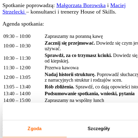
Spotkanie poprowadzą:
Małgorzata Borowska
i
Maciej
Strzelecki
– konsultanci i trenerzy House of Skills.
Agenda spotkania:
09:30 – 10:00
Zapraszamy na poranną kawę
Zacznij się przejmować.
Dowiedz się czym jest
10:00 – 10:30
używać.
Sprawdź, za co trzymasz kciuki.
Dowiedz się,
10:30 – 11:30
od kiepskiej.
11:30 – 12:00
Przerwa kawowa
Nadaj historii strukturę.
Poprowadź słuchaczy
12:00 – 13:05
z narracyjnych struktur i rodzajów scen.
13:05 – 13:40
Rób zbliżenia.
Sprawdź, co dają opowieści isto
13:40 – 14:00
Podsumowanie spotkania, wnioski, pytania
14:00 – 15:00
Zapraszamy na wspólny lunch
Mamy nadzieję, że spotkanie to będzie dla Państwa
inspirującym doświadczeniem, da okazję do poznania stylu
pracy naszych konsultantów i trenerów, poszerzenia
Zgoda
Szczegóły
wiedzy na temat innowacyjnych produktów