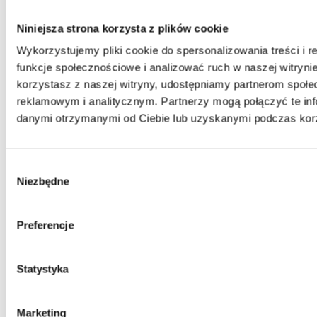
szkoleniowych, jak również będzie okazją
do przedyskutowania przedstawionych rozwiązań w gronie
Niniejsza strona korzysta z plików cookie
osób zainteresowanych wyzwaniami stojącymi przed
współczesnymi pracownikami, zespołami
Wykorzystujemy pliki cookie do spersonalizowania treści i 
oraz organizacjami.
funkcje społecznościowe i analizować ruch w naszej witrynie
korzystasz z naszej witryny, udostępniamy partnerom społ
Dni otwarte House of Skills to cykliczne spotkania,
reklamowym i analitycznym. Partnerzy mogą połączyć te inf
podczas których naszym Klientom prezentujemy próbki
rozwiązań rozwojowych (w formie gier symulacyjnych,
danymi otrzymanymi od Ciebie lub uzyskanymi podczas korzy
inspiracji, przykładów, scenariuszy z odgrywaniem ról)
oraz zawodowy warsztat naszych konsultantów i trenerów.
Wybór
Ze względu na ograniczoną liczbę miejsc bardzo prosimy
Niezbędne
zgody
o potwierdzenie przybycia (adres e-
mail:
Sandra.Podlaska@houseofskills.pl
lub telefonicznie
22 37 63 000).
Preferencje
Zapraszamy!
Statystyka
Aktualności
Najnowsze aktualności
Marketing