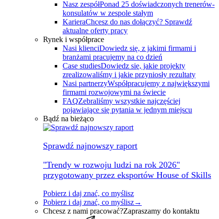
Nasz zespół
Ponad 25 doświadczonych trenerów-
konsulatów w zespole stałym
Kariera
Chcesz do nas dołączyć? Sprawdź
aktualne oferty pracy
Rynek i współprace
Nasi klienci
Dowiedz się, z jakimi firmami i
branżami pracujemy na co dzień
Case studies
Dowiedz się, jakie projekty
zrealizowaliśmy i jakie przyniosły rezultaty
Nasi partnerzy
Współpracujemy z największymi
firmami rozwojowymi na świecie
FAQ
Zebraliśmy wszystkie najczęściej
pojawiające się pytania w jednym miejscu
Bądź na bieżąco
Sprawdź najnowszy raport
"Trendy w rozwoju ludzi na rok 2026"
przygotowany przez eksportów House of Skills
Pobierz i daj znać, co myślisz
Pobierz i daj znać, co myślisz
→
Chcesz z nami pracować?
Zapraszamy do kontaktu