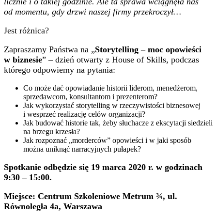
licznie i o takiej godzinie. Ale ta sprawa wciągnęła nas
od momentu, gdy drzwi naszej firmy przekroczył…
Jest różnica?
Zapraszamy Państwa na „
Storytelling – moc opowieści
w biznesie
” – dzień otwarty z House of Skills, podczas
którego odpowiemy na pytania:
Co może dać opowiadanie historii liderom, menedżerom,
sprzedawcom, konsultantom i prezenterom?
Jak wykorzystać storytelling w rzeczywistości biznesowej
i wesprzeć realizację celów organizacji?
Jak budować historie tak, żeby słuchacze z ekscytacji siedzieli
na brzegu krzesła?
Jak rozpoznać „morderców” opowieści i w jaki sposób
można uniknąć narracyjnych pułapek?
Spotkanie odbędzie się 19 marca 2020 r. w godzinach
9:30 – 15:00.
Miejsce:
Centrum Szkoleniowe Metrum ¾, ul.
Równoległa 4a, Warszawa