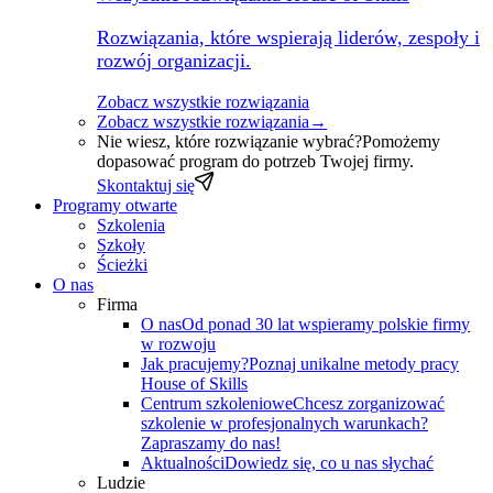
Rozwiązania, które wspierają liderów, zespoły i
rozwój organizacji.
Zobacz wszystkie rozwiązania
Zobacz wszystkie rozwiązania
→
Nie wiesz, które rozwiązanie wybrać?
Pomożemy
dopasować program do potrzeb Twojej firmy.
Skontaktuj się
Programy otwarte
Szkolenia
Szkoły
Ścieżki
O nas
Firma
O nas
Od ponad 30 lat wspieramy polskie firmy
w rozwoju
Jak pracujemy?
Poznaj unikalne metody pracy
House of Skills
Centrum szkoleniowe
Chcesz zorganizować
szkolenie w profesjonalnych warunkach?
Zapraszamy do nas!
Aktualności
Dowiedz się, co u nas słychać
Ludzie