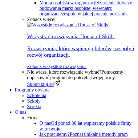
Marka osobista w organizacji
Szkolenie dotyczy
budowania marki osobistej wewnątrz
organizacji/zespole w jakiej pracuje uczestnik
Zobacz więcej
Wszystkie rozwiązania House of Skills
Rozwiązania, które wspierają liderów, zespoły i
rozwój organizacji.
Zobacz wszystkie rozwiązania
Nie wiesz, które rozwiązanie wybrać?
Pomożemy
dopasować program do potrzeb Twojej firmy.
Skontaktuj się
Programy otwarte
Szkolenia
Szkoły
Ścieżki
O nas
Firma
O nas
Od ponad 30 lat wspieramy polskie firmy
w rozwoju
Jak pracujemy?
Poznaj unikalne metody pracy