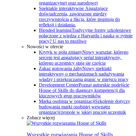
organizacyjnej oraz narodowej
Spektakle interaktywne
Angażujące
doświadczenia, zawieszone między
rzeczywistością a fikcją, które inspirują do
refleksji i działania.
Blended learning
Tradycyjne formy szkoleniowe
połączone z wiedzą z Harvardu i nauką w rytmie
pracy? U nas to możliwe
Nowości w ofercie
Krytyk w polu zmiany
Nowy warsztat, którego
sercem jest angażujący serial interaktywny, ​
którego uczestnicy stają się częścią
Zakaz gotowania żaby
Nowy spektakl
interaktywny o mechanizmach nadużywania
władzy i przekraczania granic w miejscu pracy
Development Center
Poznaj autorskie podejście
House of Skills do diagnozy kompetencji dla
kluczowych grup pracowmików
Marka osobista w organizacji
Szkolenie dotyczy
budowania marki osobistej wewnątrz
organizacji/zespole w jakiej pracuje uczestnik
Zobacz więcej
Wszystkie rozwiązania House of Skills