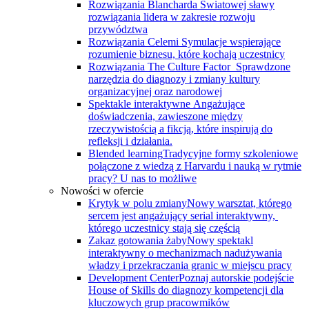
Rozwiązania Blancharda
Światowej sławy
rozwiązania lidera w zakresie rozwoju
przywództwa
Rozwiązania Celemi
Symulacje wspierające
rozumienie biznesu, które kochają uczestnicy
Rozwiązania The Culture Factor
Sprawdzone
narzędzia do diagnozy i zmiany kultury
organizacyjnej oraz narodowej
Spektakle interaktywne
Angażujące
doświadczenia, zawieszone między
rzeczywistością a fikcją, które inspirują do
refleksji i działania.
Blended learning
Tradycyjne formy szkoleniowe
połączone z wiedzą z Harvardu i nauką w rytmie
pracy? U nas to możliwe
Nowości w ofercie
Krytyk w polu zmiany
Nowy warsztat, którego
sercem jest angażujący serial interaktywny, ​
którego uczestnicy stają się częścią
Zakaz gotowania żaby
Nowy spektakl
interaktywny o mechanizmach nadużywania
władzy i przekraczania granic w miejscu pracy
Development Center
Poznaj autorskie podejście
House of Skills do diagnozy kompetencji dla
kluczowych grup pracowmików