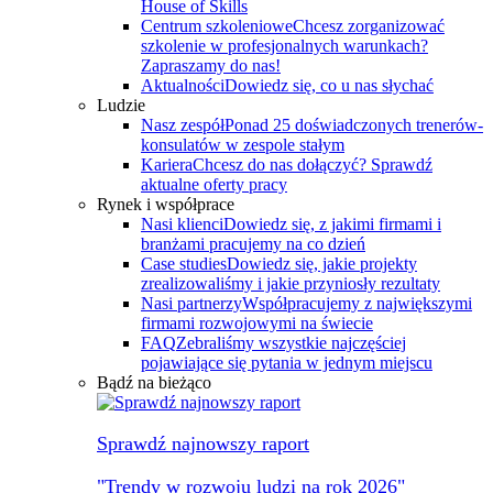
House of Skills
Centrum szkoleniowe
Chcesz zorganizować
szkolenie w profesjonalnych warunkach?
Zapraszamy do nas!
Aktualności
Dowiedz się, co u nas słychać
Ludzie
Nasz zespół
Ponad 25 doświadczonych trenerów-
konsulatów w zespole stałym
Kariera
Chcesz do nas dołączyć? Sprawdź
aktualne oferty pracy
Rynek i współprace
Nasi klienci
Dowiedz się, z jakimi firmami i
branżami pracujemy na co dzień
Case studies
Dowiedz się, jakie projekty
zrealizowaliśmy i jakie przyniosły rezultaty
Nasi partnerzy
Współpracujemy z największymi
firmami rozwojowymi na świecie
FAQ
Zebraliśmy wszystkie najczęściej
pojawiające się pytania w jednym miejscu
Bądź na bieżąco
Sprawdź najnowszy raport
"Trendy w rozwoju ludzi na rok 2026"