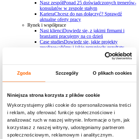
Nasz zespół
Ponad 25 doświadczonych trenerów-
konsulatów w zespole stałym
Kariera
Chcesz do nas dołączyć? Sprawdź
aktualne oferty pracy
Rynek i współprace
Nasi klienci
Dowiedz się, z jakimi firmami i
branżami pracujemy na co dzień
Case studies
Dowiedz się, jakie projekty
zrealizowaliśmy i jakie przyniosły rezultaty
Nasi partnerzy
Współpracujemy z największymi
firmami rozwojowymi na świecie
FAQ
Zebraliśmy wszystkie najczęściej
pojawiające się pytania w jednym miejscu
Zgoda
Szczegóły
O plikach cookies
Bądź na bieżąco
Sprawdź najnowszy raport
Niniejsza strona korzysta z plików cookie
"Trendy w rozwoju ludzi na rok 2026"
Wykorzystujemy pliki cookie do spersonalizowania treści
przygotowany przez eksportów House of Skills
i reklam, aby oferować funkcje społecznościowe i
analizować ruch w naszej witrynie. Informacje o tym, jak
Pobierz i daj znać, co myślisz
korzystasz z naszej witryny, udostępniamy partnerom
Pobierz i daj znać, co myślisz
→
Chcesz z nami pracować?
Zapraszamy do kontaktu
społecznościowym, reklamowym i analitycznym.