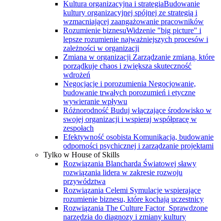
Kultura organizacyjna i strategia
Budowanie
kultury organizacyjnej spójnej ze strategią i
wzmacniającej zaangażowanie pracowników
Rozumienie biznesu
Widzenie "big picture" i
lepsze rozumienie najważniejszych procesów i
zależności w organizacji
Zmiana w organizacji
Zarządzanie zmianą, które
porządkuje chaos i zwiększa skuteczność
wdrożeń
Negocjacje i porozumienia
Negocjowanie,
budowanie trwałych porozumień i etyczne
wywieranie wpływu
Różnorodność
Buduj włączające środowisko w
swojej organizacji i wspieraj współpracę w
zespołach
Efektywność osobista
Komunikacja, budowanie
odporności psychicznej i zarządzanie projektami
Tylko w House of Skills
Rozwiązania Blancharda
Światowej sławy
rozwiązania lidera w zakresie rozwoju
przywództwa
Rozwiązania Celemi
Symulacje wspierające
rozumienie biznesu, które kochają uczestnicy
Rozwiązania The Culture Factor
Sprawdzone
narzędzia do diagnozy i zmiany kultury