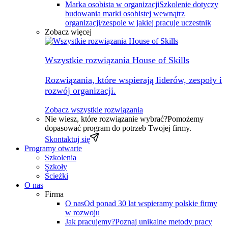
Marka osobista w organizacji
Szkolenie dotyczy
budowania marki osobistej wewnątrz
organizacji/zespole w jakiej pracuje uczestnik
Zobacz więcej
Wszystkie rozwiązania House of Skills
Rozwiązania, które wspierają liderów, zespoły i
rozwój organizacji.
Zobacz wszystkie rozwiązania
Nie wiesz, które rozwiązanie wybrać?
Pomożemy
dopasować program do potrzeb Twojej firmy.
Skontaktuj się
Programy otwarte
Szkolenia
Szkoły
Ścieżki
O nas
Firma
O nas
Od ponad 30 lat wspieramy polskie firmy
w rozwoju
Jak pracujemy?
Poznaj unikalne metody pracy