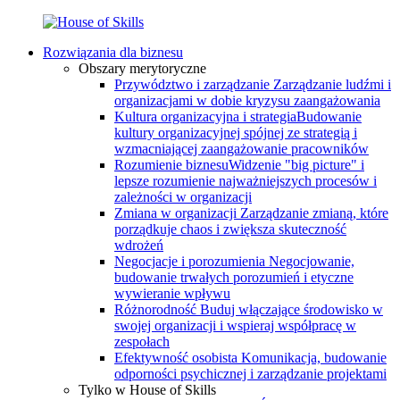
Rozwiązania dla biznesu
Obszary merytoryczne
Przywództwo i zarządzanie
Zarządzanie ludźmi i
organizacjami w dobie kryzysu zaangażowania
Kultura organizacyjna i strategia
Budowanie
kultury organizacyjnej spójnej ze strategią i
wzmacniającej zaangażowanie pracowników
Rozumienie biznesu
Widzenie "big picture" i
lepsze rozumienie najważniejszych procesów i
zależności w organizacji
Zmiana w organizacji
Zarządzanie zmianą, które
porządkuje chaos i zwiększa skuteczność
wdrożeń
Negocjacje i porozumienia
Negocjowanie,
budowanie trwałych porozumień i etyczne
wywieranie wpływu
Różnorodność
Buduj włączające środowisko w
swojej organizacji i wspieraj współpracę w
zespołach
Efektywność osobista
Komunikacja, budowanie
odporności psychicznej i zarządzanie projektami
Tylko w House of Skills