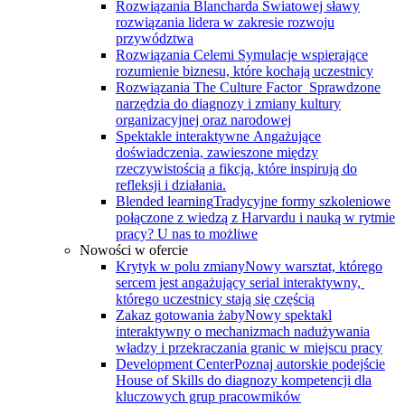
Rozwiązania Blancharda
Światowej sławy
rozwiązania lidera w zakresie rozwoju
przywództwa
Rozwiązania Celemi
Symulacje wspierające
rozumienie biznesu, które kochają uczestnicy
Rozwiązania The Culture Factor
Sprawdzone
narzędzia do diagnozy i zmiany kultury
organizacyjnej oraz narodowej
Spektakle interaktywne
Angażujące
doświadczenia, zawieszone między
rzeczywistością a fikcją, które inspirują do
refleksji i działania.
Blended learning
Tradycyjne formy szkoleniowe
połączone z wiedzą z Harvardu i nauką w rytmie
pracy? U nas to możliwe
Nowości w ofercie
Krytyk w polu zmiany
Nowy warsztat, którego
sercem jest angażujący serial interaktywny, ​
którego uczestnicy stają się częścią
Zakaz gotowania żaby
Nowy spektakl
interaktywny o mechanizmach nadużywania
władzy i przekraczania granic w miejscu pracy
Development Center
Poznaj autorskie podejście
House of Skills do diagnozy kompetencji dla
kluczowych grup pracowmików