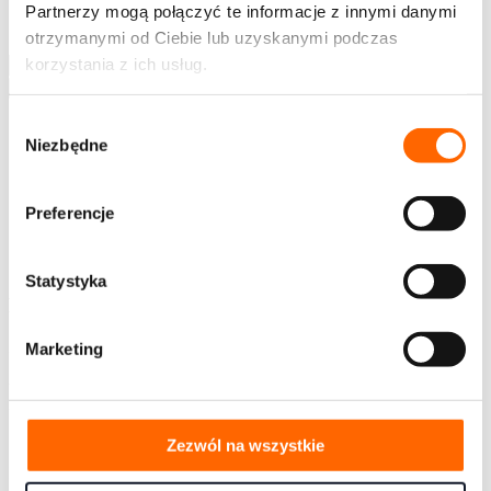
Napisz do nas
Partnerzy mogą połączyć te informacje z innymi danymi
Strefa wiedzy
otrzymanymi od Ciebie lub uzyskanymi podczas
korzystania z ich usług.
Wyszukaj
Wybór
Niezbędne
zgody
Preferencje
PL
EN
Statystyka
Newsletter
Chcesz jako pierwszy otrzymywać ciekawe treści z
Marketing
zakresu rozwoju, zaproszenia na bezpłatne webinary,
informacje o szkoleniach i promocjach House of
Skills?
Zezwól na wszystkie
Bądź na bieżąco - zapisz się!