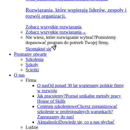
Rozwiązania, które wspierają liderów, zespoły i
rozwój organizacji.
Zobacz wszystkie rozwiązania
Zobacz wszystkie rozwiązania
→
Nie wiesz, które rozwiązanie wybrać?
Pomożemy
dopasować program do potrzeb Twojej firmy.
Skontaktuj się
Programy otwarte
Szkolenia
Szkoły
Ścieżki
O nas
Firma
O nas
Od ponad 30 lat wspieramy polskie firmy
w rozwoju
Jak pracujemy?
Poznaj unikalne metody pracy
House of Skills
Centrum szkoleniowe
Chcesz zorganizować
szkolenie w profesjonalnych warunkach?
Zapraszamy do nas!
Aktualności
Dowiedz się, co u nas słychać
Ludzie