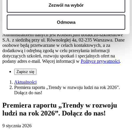
Zezwól na wybór
Adres e-mail
Wyrażam zgodę na otrzymywanie informacji dotyczących
webinarów, szkoleń i rozwoju osobistego na podany adres e-mail.
Odmowa
Mogę zrezygnować w każdej chwili.
Administratorem danych jest Konsorcjum doradczo-szkoleniowe
S.A. z siedzibą przy ul. Równoległej 4a, 02-235 Warszawa. Dane
osobowe będą przetwarzane w celach kontaktowych, a za
dodatkową i odrębną zgodą w celu przesyłania informacji
dotyczących szkoleń, rozwoju spotkań i specjalnych ofert na
podany adres e-mail. Więcej informacji w
Polityce prywatności
.
Zapisz się
Aktualności
Premiera raportu „Trendy w rozwoju ludzi na rok 2026”.
Dołącz do nas!
Premiera raportu „Trendy w rozwoju
ludzi na rok 2026”. Dołącz do nas!
9 stycznia 2026