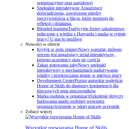
organizacyjnej oraz narodowej
Spektakle interaktywne
Angażujące
doświadczenia, zawieszone między
rzeczywistością a fikcją, które inspirują do
refleksji i działania.
Blended learning
Tradycyjne formy szkoleniowe
połączone z wiedzą z Harvardu i nauką w rytmie
pracy? U nas to możliwe
Nowości w ofercie
Krytyk w polu zmiany
Nowy warsztat, którego
sercem jest angażujący serial interaktywny, ​
którego uczestnicy stają się częścią
Zakaz gotowania żaby
Nowy spektakl
interaktywny o mechanizmach nadużywania
władzy i przekraczania granic w miejscu pracy
Development Center
Poznaj autorskie podejście
House of Skills do diagnozy kompetencji dla
kluczowych grup pracowmików
Marka osobista w organizacji
Szkolenie dotyczy
budowania marki osobistej wewnątrz
organizacji/zespole w jakiej pracuje uczestnik
Zobacz więcej
Wszystkie rozwiązania House of Skills