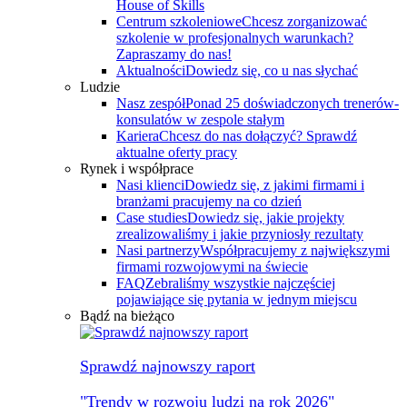
House of Skills
Centrum szkoleniowe
Chcesz zorganizować
szkolenie w profesjonalnych warunkach?
Zapraszamy do nas!
Aktualności
Dowiedz się, co u nas słychać
Ludzie
Nasz zespół
Ponad 25 doświadczonych trenerów-
konsulatów w zespole stałym
Kariera
Chcesz do nas dołączyć? Sprawdź
aktualne oferty pracy
Rynek i współprace
Nasi klienci
Dowiedz się, z jakimi firmami i
branżami pracujemy na co dzień
Case studies
Dowiedz się, jakie projekty
zrealizowaliśmy i jakie przyniosły rezultaty
Nasi partnerzy
Współpracujemy z największymi
firmami rozwojowymi na świecie
FAQ
Zebraliśmy wszystkie najczęściej
pojawiające się pytania w jednym miejscu
Bądź na bieżąco
Sprawdź najnowszy raport
"Trendy w rozwoju ludzi na rok 2026"