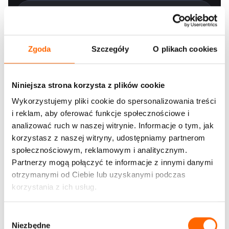
Zgoda
Szczegóły
O plikach cookies
Niniejsza strona korzysta z plików cookie
Wykorzystujemy pliki cookie do spersonalizowania treści
i reklam, aby oferować funkcje społecznościowe i
analizować ruch w naszej witrynie. Informacje o tym, jak
korzystasz z naszej witryny, udostępniamy partnerom
społecznościowym, reklamowym i analitycznym.
Wyrażam zgodę na kontakt telefoniczny i mailowy w celu
Partnerzy mogą połączyć te informacje z innymi danymi
obsługi niniejszego zgłoszenia. Wyrażam zgodę na
otrzymanymi od Ciebie lub uzyskanymi podczas
otrzymywanie informacji handlowych środkami komunikacji
korzystania z ich usług.
elektronicznej wysyłanymi przez House of Skills oraz na
wykorzystanie komunikacji email w celach marketingowych.
Administratorem danych jest Konsorcjum doradczo-
W
szkoleniowe S.A. - właściciel marki House of Skills - z siedzibą
przy ul. Równoległej 4a, 02-235 Warszawa. Więcej informacji w
Niezbędne
y