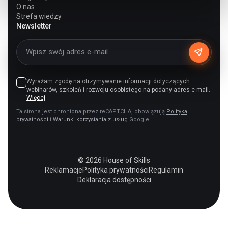
O nas
Strefa wiedzy
Newsletter
Wyrażam zgodę na otrzymywanie informacji dotyczących
webinarów, szkoleń i rozwoju osobistego na podany adres e-mail.
Więcej
Ta strona jest chroniona przez reCAPTCHA, obowiązują
Polityka
prywatności
i
Warunki korzystania z usług
Google.
© 2026 House of Skills
Reklamacje
Polityka prywatności
Regulamin
Deklaracja dostępności
PL
EN