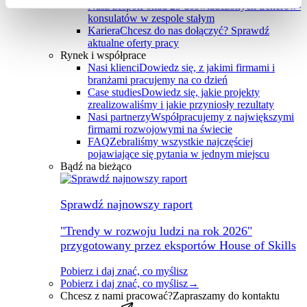
Nasz zespół
Ponad 25 doświadczonych trenerów-
konsulatów w zespole stałym
Kariera
Chcesz do nas dołączyć? Sprawdź
aktualne oferty pracy
Rynek i współprace
Nasi klienci
Dowiedz się, z jakimi firmami i
branżami pracujemy na co dzień
Case studies
Dowiedz się, jakie projekty
zrealizowaliśmy i jakie przyniosły rezultaty
Nasi partnerzy
Współpracujemy z największymi
firmami rozwojowymi na świecie
FAQ
Zebraliśmy wszystkie najczęściej
pojawiające się pytania w jednym miejscu
Bądź na bieżąco
Sprawdź najnowszy raport
"Trendy w rozwoju ludzi na rok 2026"
przygotowany przez eksportów House of Skills
Pobierz i daj znać, co myślisz
Pobierz i daj znać, co myślisz
→
Chcesz z nami pracować?
Zapraszamy do kontaktu