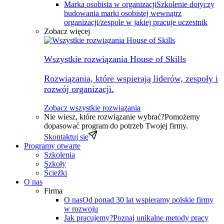
Marka osobista w organizacji
Szkolenie dotyczy
budowania marki osobistej wewnątrz
organizacji/zespole w jakiej pracuje uczestnik
Zobacz więcej
Wszystkie rozwiązania House of Skills
Rozwiązania, które wspierają liderów, zespoły i
rozwój organizacji.
Zobacz wszystkie rozwiązania
Nie wiesz, które rozwiązanie wybrać?
Pomożemy
dopasować program do potrzeb Twojej firmy.
Skontaktuj się
Programy otwarte
Szkolenia
Szkoły
Ścieżki
O nas
Firma
O nas
Od ponad 30 lat wspieramy polskie firmy
w rozwoju
Jak pracujemy?
Poznaj unikalne metody pracy