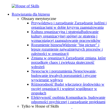
Rozwiązania dla biznesu
Obszary merytoryczne
Przywództwo i zarządzanie
Zarządzanie ludźmi i
organizacjami w dobie kryzysu zaangażowania
Kultura organizacyjna i strategia
Budowanie
kultury organizacyjnej spójnej ze strategią i
wzmacniającej zaangażowanie pracowników
Rozumienie biznesu
Widzenie "big picture" i
lepsze rozumienie najważniejszych procesów i
zależności w organizacji
Zmiana w organizacji
Zarządzanie zmianą, które
porządkuje chaos i zwiększa skuteczność
wdrożeń
Negocjacje i porozumienia
Negocjowanie,
budowanie trwałych porozumień i etyczne
wywieranie wpływu
Różnorodność
Buduj włączające środowisko w
swojej organizacji i wspieraj współpracę w
zespołach
Efektywność osobista
Komunikacja, budowanie
odporności psychicznej i zarządzanie projektami
Tylko w House of Skills