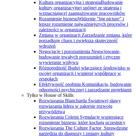
Kultura organizacyjna i strategia
Budowanie
kultury organizacyjnej spójnej ze strategią i
wzmacniającej zaangażowanie pracowników
Rozumienie biznesu
Widzenie "big picture" i
lepsze rozumienie najważniejszych procesów i
zależności w organizacji
Zmiana w organizacji
Zarządzanie zmianą, które
porządkuje chaos i zwiększa skuteczność
wdrożeń
Negocjacje i porozumienia
Negocjowanie,
budowanie trwałych porozumień i etyczne
wywieranie wpływu
Różnorodność
Buduj włączające środowisko w
swojej organizacji i wspieraj współpracę w
zespołach
Efektywność osobista
Komunikacja, budowanie
odporności psychicznej i zarządzanie projektami
Tylko w House of Skills
Rozwiązania Blancharda
Światowej sławy
rozwiązania lidera w zakresie rozwoju
przywództwa
Rozwiązania Celemi
Symulacje wspierające
rozumienie biznesu, które kochają uczestnicy
Rozwiązania The Culture Factor
Sprawdzone
narzędzia do diagnozy i zmiany kultury