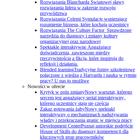
Rozwiązania Blancharda
Światowej sławy
rozwiązania lidera w zakresie rozwoju
przywództwa
Rozwiązania Celemi
Symulacje wspierające
rozumienie biznesu, które kochają uczestnicy
Rozwiązania The Culture Factor
Sprawdzone
narzędzia do diagnozy i zmiany kultury
organizacyjnej oraz narodowej
Spektakle interaktywne
Angażujące
doświadczenia, zawieszone między
rzeczywistością a fikcją, które inspirują do
refleksji i działania.
Blended learning
Tradycyjne formy szkoleniowe
połączone z wiedzą z Harvardu i nauką w rytmie
pracy? U nas to możliwe
Nowości w ofercie
Krytyk w polu zmiany
Nowy warsztat, którego
sercem jest angażujący serial interaktywny, ​
którego uczestnicy stają się częścią
Zakaz gotowania żaby
Nowy spektakl
interaktywny o mechanizmach nadużywania
władzy i przekraczania granic w miejscu pracy
Development Center
Poznaj autorskie podejście
House of Skills do diagnozy kompetencji dla
kluczowych grup pracowmików