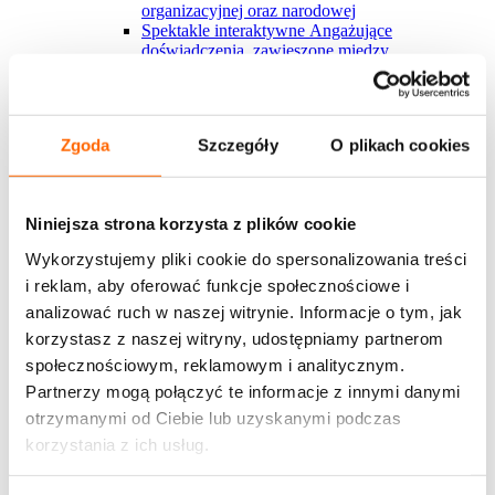
organizacyjnej oraz narodowej
Spektakle interaktywne
Angażujące
doświadczenia, zawieszone między
rzeczywistością a fikcją, które inspirują do
refleksji i działania.
Blended learning
Tradycyjne formy szkoleniowe
połączone z wiedzą z Harvardu i nauką w rytmie
Zgoda
Szczegóły
O plikach cookies
pracy? U nas to możliwe
Nowości w ofercie
Krytyk w polu zmiany
Nowy warsztat, którego
sercem jest angażujący serial interaktywny, ​
Niniejsza strona korzysta z plików cookie
którego uczestnicy stają się częścią
Zakaz gotowania żaby
Nowy spektakl
Wykorzystujemy pliki cookie do spersonalizowania treści
interaktywny o mechanizmach nadużywania
i reklam, aby oferować funkcje społecznościowe i
władzy i przekraczania granic w miejscu pracy
Development Center
Poznaj autorskie podejście
analizować ruch w naszej witrynie. Informacje o tym, jak
House of Skills do diagnozy kompetencji dla
korzystasz z naszej witryny, udostępniamy partnerom
kluczowych grup pracowmików
społecznościowym, reklamowym i analitycznym.
Marka osobista w organizacji
Szkolenie dotyczy
budowania marki osobistej wewnątrz
Partnerzy mogą połączyć te informacje z innymi danymi
organizacji/zespole w jakiej pracuje uczestnik
otrzymanymi od Ciebie lub uzyskanymi podczas
Zobacz więcej
korzystania z ich usług.
Wszystkie rozwiązania House of Skills