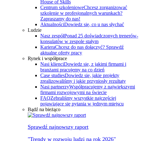
House of Skills
Centrum szkoleniowe
Chcesz zorganizować
szkolenie w profesjonalnych warunkach?
Zapraszamy do nas!
Aktualności
Dowiedz się, co u nas słychać
Ludzie
Nasz zespół
Ponad 25 doświadczonych trenerów-
konsulatów w zespole stałym
Kariera
Chcesz do nas dołączyć? Sprawdź
aktualne oferty pracy
Rynek i współprace
Nasi klienci
Dowiedz się, z jakimi firmami i
branżami pracujemy na co dzień
Case studies
Dowiedz się, jakie projekty
zrealizowaliśmy i jakie przyniosły rezultaty
Nasi partnerzy
Współpracujemy z największymi
firmami rozwojowymi na świecie
FAQ
Zebraliśmy wszystkie najczęściej
pojawiające się pytania w jednym miejscu
Bądź na bieżąco
Sprawdź najnowszy raport
"Trendy w rozwoju ludzi na rok 2026"