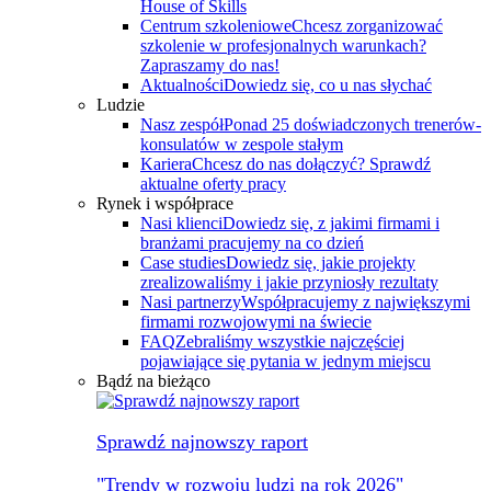
House of Skills
Centrum szkoleniowe
Chcesz zorganizować
szkolenie w profesjonalnych warunkach?
Zapraszamy do nas!
Aktualności
Dowiedz się, co u nas słychać
Ludzie
Nasz zespół
Ponad 25 doświadczonych trenerów-
konsulatów w zespole stałym
Kariera
Chcesz do nas dołączyć? Sprawdź
aktualne oferty pracy
Rynek i współprace
Nasi klienci
Dowiedz się, z jakimi firmami i
branżami pracujemy na co dzień
Case studies
Dowiedz się, jakie projekty
zrealizowaliśmy i jakie przyniosły rezultaty
Nasi partnerzy
Współpracujemy z największymi
firmami rozwojowymi na świecie
FAQ
Zebraliśmy wszystkie najczęściej
pojawiające się pytania w jednym miejscu
Bądź na bieżąco
Sprawdź najnowszy raport
"Trendy w rozwoju ludzi na rok 2026"