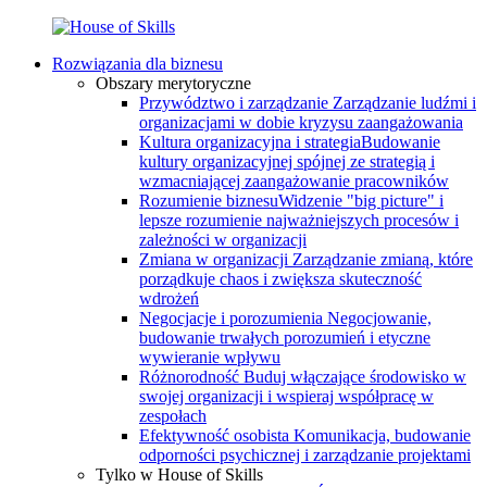
Rozwiązania dla biznesu
Obszary merytoryczne
Przywództwo i zarządzanie
Zarządzanie ludźmi i
organizacjami w dobie kryzysu zaangażowania
Kultura organizacyjna i strategia
Budowanie
kultury organizacyjnej spójnej ze strategią i
wzmacniającej zaangażowanie pracowników
Rozumienie biznesu
Widzenie "big picture" i
lepsze rozumienie najważniejszych procesów i
zależności w organizacji
Zmiana w organizacji
Zarządzanie zmianą, które
porządkuje chaos i zwiększa skuteczność
wdrożeń
Negocjacje i porozumienia
Negocjowanie,
budowanie trwałych porozumień i etyczne
wywieranie wpływu
Różnorodność
Buduj włączające środowisko w
swojej organizacji i wspieraj współpracę w
zespołach
Efektywność osobista
Komunikacja, budowanie
odporności psychicznej i zarządzanie projektami
Tylko w House of Skills