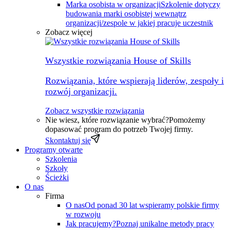
Marka osobista w organizacji
Szkolenie dotyczy
budowania marki osobistej wewnątrz
organizacji/zespole w jakiej pracuje uczestnik
Zobacz więcej
Wszystkie rozwiązania House of Skills
Rozwiązania, które wspierają liderów, zespoły i
rozwój organizacji.
Zobacz wszystkie rozwiązania
Nie wiesz, które rozwiązanie wybrać?
Pomożemy
dopasować program do potrzeb Twojej firmy.
Skontaktuj się
Programy otwarte
Szkolenia
Szkoły
Ścieżki
O nas
Firma
O nas
Od ponad 30 lat wspieramy polskie firmy
w rozwoju
Jak pracujemy?
Poznaj unikalne metody pracy