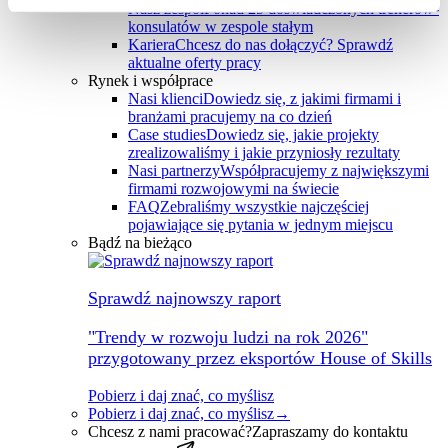
Nasz zespół
Ponad 25 doświadczonych trenerów-
konsulatów w zespole stałym
Kariera
Chcesz do nas dołączyć? Sprawdź
aktualne oferty pracy
Rynek i współprace
Nasi klienci
Dowiedz się, z jakimi firmami i
branżami pracujemy na co dzień
Case studies
Dowiedz się, jakie projekty
zrealizowaliśmy i jakie przyniosły rezultaty
Nasi partnerzy
Współpracujemy z największymi
firmami rozwojowymi na świecie
FAQ
Zebraliśmy wszystkie najczęściej
pojawiające się pytania w jednym miejscu
Bądź na bieżąco
Sprawdź najnowszy raport
"Trendy w rozwoju ludzi na rok 2026"
przygotowany przez eksportów House of Skills
Pobierz i daj znać, co myślisz
Pobierz i daj znać, co myślisz
→
Chcesz z nami pracować?
Zapraszamy do kontaktu