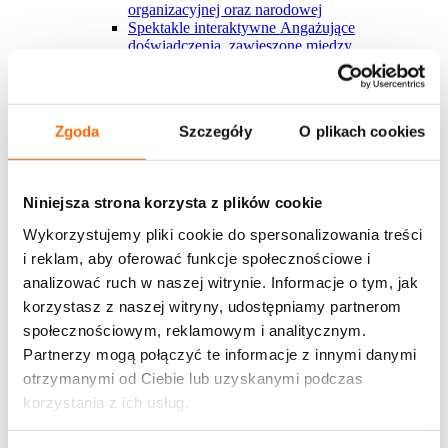
organizacyjnej oraz narodowej
Spektakle interaktywne
Angażujące
doświadczenia, zawieszone między
rzeczywistością a fikcją, które inspirują do
refleksji i działania.
Blended learning
Tradycyjne formy szkoleniowe
połączone z wiedzą z Harvardu i nauką w rytmie
Zgoda
Szczegóły
O plikach cookies
pracy? U nas to możliwe
Nowości w ofercie
Krytyk w polu zmiany
Nowy warsztat, którego
sercem jest angażujący serial interaktywny, ​
Niniejsza strona korzysta z plików cookie
którego uczestnicy stają się częścią
Zakaz gotowania żaby
Nowy spektakl
Wykorzystujemy pliki cookie do spersonalizowania treści
interaktywny o mechanizmach nadużywania
i reklam, aby oferować funkcje społecznościowe i
władzy i przekraczania granic w miejscu pracy
Development Center
Poznaj autorskie podejście
analizować ruch w naszej witrynie. Informacje o tym, jak
House of Skills do diagnozy kompetencji dla
korzystasz z naszej witryny, udostępniamy partnerom
kluczowych grup pracowmików
społecznościowym, reklamowym i analitycznym.
Marka osobista w organizacji
Szkolenie dotyczy
budowania marki osobistej wewnątrz
Partnerzy mogą połączyć te informacje z innymi danymi
organizacji/zespole w jakiej pracuje uczestnik
otrzymanymi od Ciebie lub uzyskanymi podczas
Zobacz więcej
korzystania z ich usług.
Wszystkie rozwiązania House of Skills