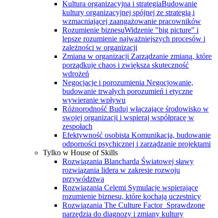
Kultura organizacyjna i strategia
Budowanie
kultury organizacyjnej spójnej ze strategią i
wzmacniającej zaangażowanie pracowników
Rozumienie biznesu
Widzenie "big picture" i
lepsze rozumienie najważniejszych procesów i
zależności w organizacji
Zmiana w organizacji
Zarządzanie zmianą, które
porządkuje chaos i zwiększa skuteczność
wdrożeń
Negocjacje i porozumienia
Negocjowanie,
budowanie trwałych porozumień i etyczne
wywieranie wpływu
Różnorodność
Buduj włączające środowisko w
swojej organizacji i wspieraj współpracę w
zespołach
Efektywność osobista
Komunikacja, budowanie
odporności psychicznej i zarządzanie projektami
Tylko w House of Skills
Rozwiązania Blancharda
Światowej sławy
rozwiązania lidera w zakresie rozwoju
przywództwa
Rozwiązania Celemi
Symulacje wspierające
rozumienie biznesu, które kochają uczestnicy
Rozwiązania The Culture Factor
Sprawdzone
narzędzia do diagnozy i zmiany kultury