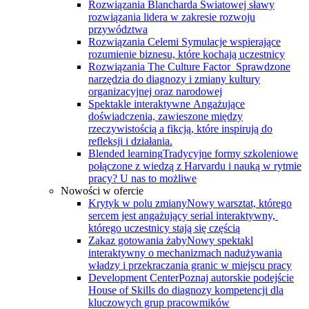
Rozwiązania Blancharda
Światowej sławy
rozwiązania lidera w zakresie rozwoju
przywództwa
Rozwiązania Celemi
Symulacje wspierające
rozumienie biznesu, które kochają uczestnicy
Rozwiązania The Culture Factor
Sprawdzone
narzędzia do diagnozy i zmiany kultury
organizacyjnej oraz narodowej
Spektakle interaktywne
Angażujące
doświadczenia, zawieszone między
rzeczywistością a fikcją, które inspirują do
refleksji i działania.
Blended learning
Tradycyjne formy szkoleniowe
połączone z wiedzą z Harvardu i nauką w rytmie
pracy? U nas to możliwe
Nowości w ofercie
Krytyk w polu zmiany
Nowy warsztat, którego
sercem jest angażujący serial interaktywny, ​
którego uczestnicy stają się częścią
Zakaz gotowania żaby
Nowy spektakl
interaktywny o mechanizmach nadużywania
władzy i przekraczania granic w miejscu pracy
Development Center
Poznaj autorskie podejście
House of Skills do diagnozy kompetencji dla
kluczowych grup pracowmików