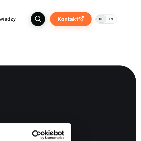
 wiedzy
Kontakt
PL
EN
brać
ktuje się