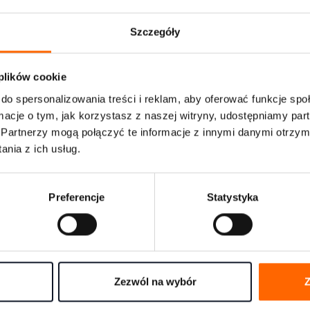
z Tobą i pomoże wybrać najlepszą ścieżkę działania.
Szczegóły
 plików cookie
do spersonalizowania treści i reklam, aby oferować funkcje sp
ormacje o tym, jak korzystasz z naszej witryny, udostępniamy p
Partnerzy mogą połączyć te informacje z innymi danymi otrzym
nia z ich usług.
Preferencje
Statystyka
 zgodę na kontakt telefoniczny i mailowy w celu obsługi niniejszego zgłosze
 zgodę na otrzymywanie informacji handlowych środkami komunikacji elektr
ymi przez House of Skills oraz na wykorzystanie komunikacji email w celach
ngowych. Administratorem danych jest Konsorcjum doradczo-szkoleniowe S.A
el marki House of Skills - z siedzibą przy ul. Równoległej 4a, 02-235 Warszaw
Zezwól na wybór
Z
cji w
Polityce prywatności