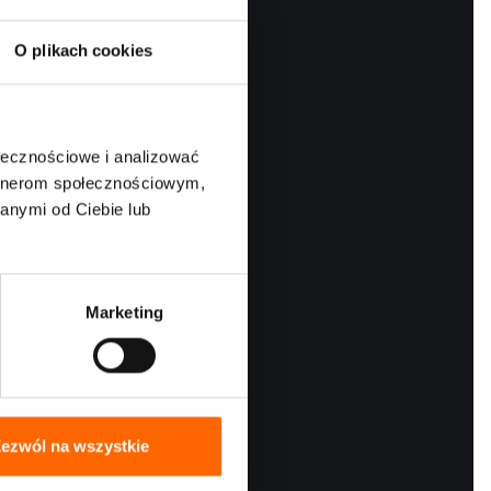
O plikach cookies
ołecznościowe i analizować
artnerom społecznościowym,
anymi od Ciebie lub
Marketing
nia.
onicznej
. -
a. Więcej
ezwól na wszystkie