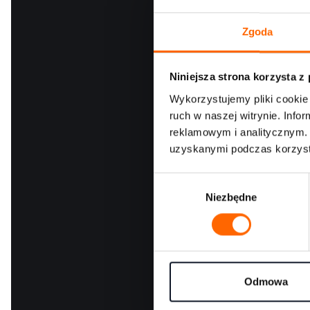
Zgoda
Niniejsza strona korzysta z
Wykorzystujemy pliki cookie 
ruch w naszej witrynie. Inf
reklamowym i analitycznym. 
uzyskanymi podczas korzysta
W
Niezbędne
y
b
Wyrażam
ó
Wyrażam
r
wysyłan
marketi
z
właścici
g
Odmowa
informa
o