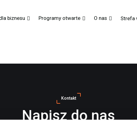
dla biznesu
Programy otwarte
O nas
Strefa
Kontakt
Napisz do nas
z pytania dotyczące naszych programów rozwojowych lub chcesz do
nie dla swojego zespołu? Wypełnij formularz, a nasz konsultant skonta