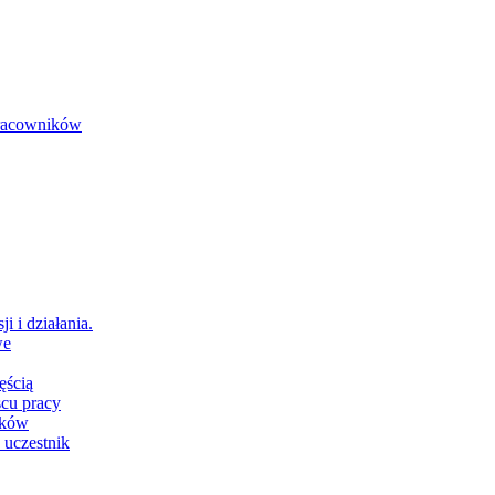
 pracowników
i i działania.
we
ęścią
scu pracy
ików
 uczestnik