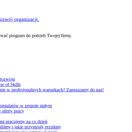
rozwój organizacji.
ać program do potrzeb Twojej firmy.
 rozwoju
e of Skills
nie w profesjonalnych warunkach? Zapraszamy do nas!
onsulatów w zespole stałym
 oferty pracy
ami pracujemy na co dzień
liśmy i jakie przyniosły rezultaty