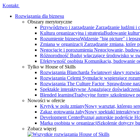
Kontakt
Rozwiązania dla biznesu
Obszary merytoryczne
Przywództwo i zarządzanie
Zarządzanie ludźmi i
Kultura organizacyjna i strategia
Budowanie kultury
Rozumienie biznesu
Widzenie "big picture" i leps
Zmiana w organizacji
Zarządzanie zmianą, które 
Negocjacje i porozumienia
Negocjowanie, budowa
Różnorodność
Buduj włączające środowisko w swo
Efektywność osobista
Komunikacja, budowanie odp
Tylko w House of Skills
Rozwiązania Blancharda
Światowej sławy rozwiąz
Rozwiązania Celemi
Symulacje wspierające rozumi
Rozwiązania The Culture Factor
Sprawdzone narz
Spektakle interaktywne
Angażujące doświadczenia, 
Blended learning
Tradycyjne formy szkoleniowe po
Nowości w ofercie
Krytyk w polu zmiany
Nowy warsztat, którego serce
Zakaz gotowania żaby
Nowy spektakl interaktywn
Development Center
Poznaj autorskie podejście 
Marka osobista w organizacji
Szkolenie dotyczy bu
Zobacz więcej