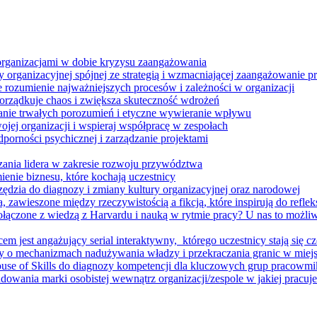
 organizacjami w dobie kryzysu zaangażowania
 organizacyjnej spójnej ze strategią i wzmacniającej zaangażowanie
ze rozumienie najważniejszych procesów i zależności w organizacji
porządkuje chaos i zwiększa skuteczność wdrożeń
nie trwałych porozumień i etyczne wywieranie wpływu
jej organizacji i wspieraj współpracę w zespołach
orności psychicznej i zarządzanie projektami
ania lidera w zakresie rozwoju przywództwa
enie biznesu, które kochają uczestnicy
ędzia do diagnozy i zmiany kultury organizacyjnej oraz narodowej
zawieszone między rzeczywistością a fikcją, które inspirują do refleksj
łączone z wiedzą z Harvardu i nauką w rytmie pracy? U nas to możli
m jest angażujący serial interaktywny, ​ którego uczestnicy stają się cz
y o mechanizmach nadużywania władzy i przekraczania granic w miej
House of Skills do diagnozy kompetencji dla kluczowych grup pracowm
dowania marki osobistej wewnątrz organizacji/zespole w jakiej pracuje