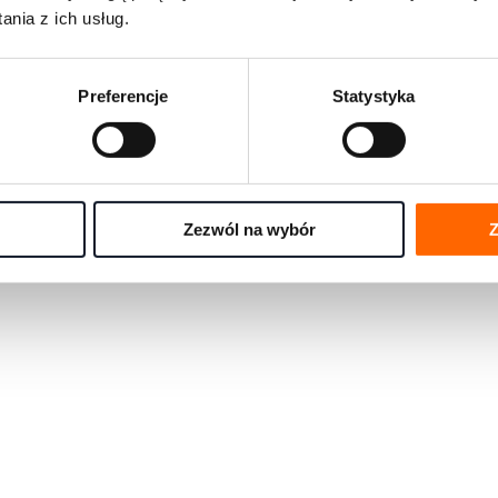
rmami rozwojowymi na świecie
nia z ich usług.
e się pytania w jednym miejscu
Preferencje
Statystyka
any przez eksportów House of Skills
Zezwól na wybór
Z