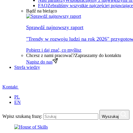
Nasi partnerzy
Współpracujemy z największymi fi
FAQ
Zebraliśmy wszystkie najczęściej pojawiając
Bądź na bieżąco
Sprawdź najnowszy raport
"Trendy w rozwoju ludzi na rok 2026" przygotow
Pobierz i daj znać, co myślisz
Chcesz z nami pracować?
Zapraszamy do kontaktu
Napisz do nas
Strefa wiedzy
Kontakt
PL
EN
Wpisz szukaną frazę:
Wyszukaj