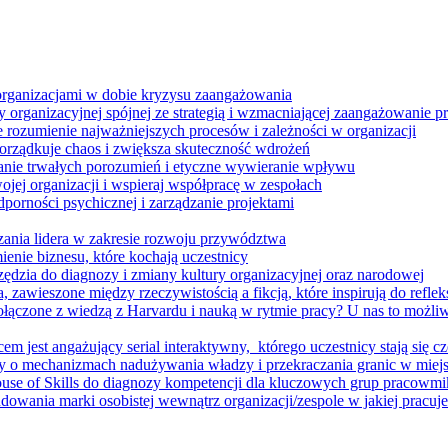
 organizacjami w dobie kryzysu zaangażowania
 organizacyjnej spójnej ze strategią i wzmacniającej zaangażowanie
ze rozumienie najważniejszych procesów i zależności w organizacji
porządkuje chaos i zwiększa skuteczność wdrożeń
nie trwałych porozumień i etyczne wywieranie wpływu
jej organizacji i wspieraj współpracę w zespołach
orności psychicznej i zarządzanie projektami
ania lidera w zakresie rozwoju przywództwa
enie biznesu, które kochają uczestnicy
ędzia do diagnozy i zmiany kultury organizacyjnej oraz narodowej
zawieszone między rzeczywistością a fikcją, które inspirują do refleksj
łączone z wiedzą z Harvardu i nauką w rytmie pracy? U nas to możli
m jest angażujący serial interaktywny, ​ którego uczestnicy stają się cz
y o mechanizmach nadużywania władzy i przekraczania granic w miej
House of Skills do diagnozy kompetencji dla kluczowych grup pracowm
dowania marki osobistej wewnątrz organizacji/zespole w jakiej pracuje