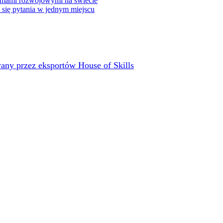
rmami rozwojowymi na świecie
e się pytania w jednym miejscu
any przez eksportów House of Skills