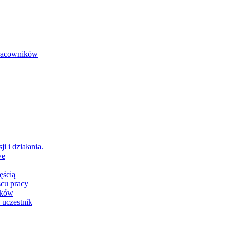
 pracowników
i i działania.
we
ęścią
scu pracy
ików
 uczestnik