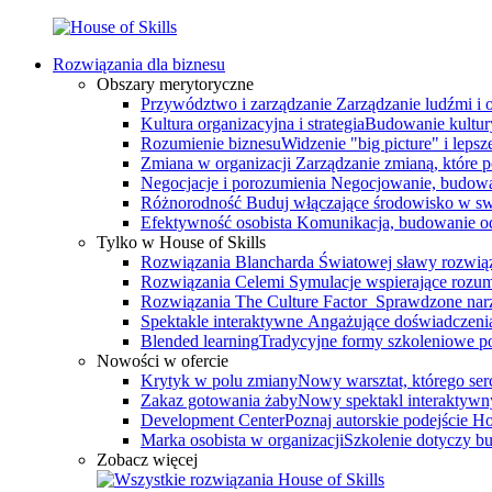
Rozwiązania dla biznesu
Obszary merytoryczne
Przywództwo i zarządzanie
Zarządzanie ludźmi i
Kultura organizacyjna i strategia
Budowanie kultury
Rozumienie biznesu
Widzenie "big picture" i leps
Zmiana w organizacji
Zarządzanie zmianą, które 
Negocjacje i porozumienia
Negocjowanie, budowa
Różnorodność
Buduj włączające środowisko w swo
Efektywność osobista
Komunikacja, budowanie odp
Tylko w House of Skills
Rozwiązania Blancharda
Światowej sławy rozwiąz
Rozwiązania Celemi
Symulacje wspierające rozumi
Rozwiązania The Culture Factor
Sprawdzone narz
Spektakle interaktywne
Angażujące doświadczenia, 
Blended learning
Tradycyjne formy szkoleniowe po
Nowości w ofercie
Krytyk w polu zmiany
Nowy warsztat, którego serce
Zakaz gotowania żaby
Nowy spektakl interaktywn
Development Center
Poznaj autorskie podejście 
Marka osobista w organizacji
Szkolenie dotyczy bu
Zobacz więcej