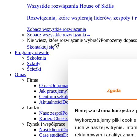
Wszystkie rozwiązania House of Skills
Rozwiązania, które wspierają liderów, zespoły i 
Zobacz wszystkie rozwiązania
Zobacz wszystkie rozwiązania
→
Nie wiesz, które rozwiązanie wybrać?
Pomożemy dopasow
Skontaktuj się
Programy otwarte
Szkolenia
Szkoły
Ścieżki
O nas
Firma
O nas
Od ponad 30 lat wspieramy polskie firmy w
Zgoda
Jak pracujemy?
Poznaj unikalne metody pracy Hous
Centrum szkoleniowe
Chcesz zorganizować szkole
Aktualności
Dowiedz się, co u nas słychać
Ludzie
Niniejsza strona korzysta z
Nasz zespół
Ponad 25 doświadczonych trenerów-k
Kariera
Chcesz do nas dołączyć? Sprawdź aktualne
Wykorzystujemy pliki cookie 
Rynek i współprace
ruch w naszej witrynie. Inf
Nasi klienci
Dowiedz się, z jakimi firmami i branż
reklamowym i analitycznym. 
Case studies
Dowiedz się, jakie projekty zrealizowa