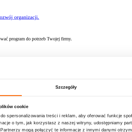
rozwój organizacji.
ać program do potrzeb Twojej firmy.
 rozwoju
Szczegóły
e of Skills
nie w profesjonalnych warunkach? Zapraszamy do nas!
 plików cookie
onsulatów w zespole stałym
 oferty pracy
do spersonalizowania treści i reklam, aby oferować funkcje sp
ormacje o tym, jak korzystasz z naszej witryny, udostępniamy p
ami pracujemy na co dzień
Partnerzy mogą połączyć te informacje z innymi danymi otrzym
liśmy i jakie przyniosły rezultaty