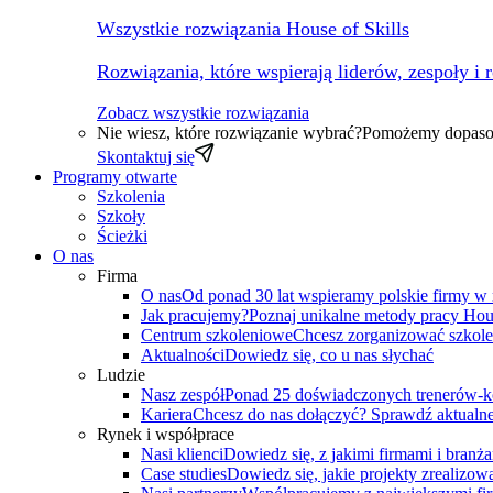
Wszystkie rozwiązania House of Skills
Rozwiązania, które wspierają liderów, zespoły i 
Zobacz wszystkie rozwiązania
Nie wiesz, które rozwiązanie wybrać?
Pomożemy dopasow
Skontaktuj się
Programy otwarte
Szkolenia
Szkoły
Ścieżki
O nas
Firma
O nas
Od ponad 30 lat wspieramy polskie firmy w
Jak pracujemy?
Poznaj unikalne metody pracy Hous
Centrum szkoleniowe
Chcesz zorganizować szkole
Aktualności
Dowiedz się, co u nas słychać
Ludzie
Nasz zespół
Ponad 25 doświadczonych trenerów-k
Kariera
Chcesz do nas dołączyć? Sprawdź aktualne
Rynek i współprace
Nasi klienci
Dowiedz się, z jakimi firmami i branż
Case studies
Dowiedz się, jakie projekty zrealizowa