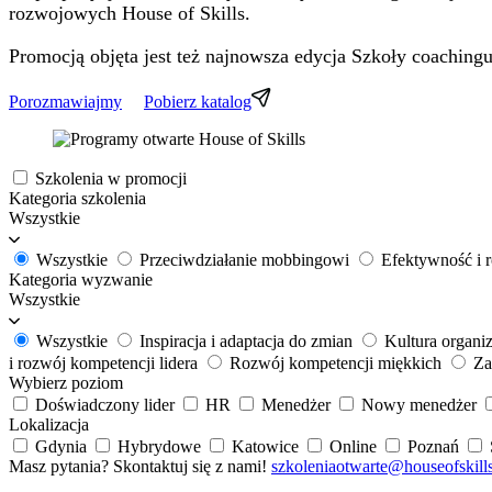
rozwojowych House of Skills.
Promocją objęta jest też najnowsza edycja Szkoły coaching
Porozmawiajmy
Pobierz katalog
Szkolenia w promocji
Kategoria szkolenia
Wszystkie
Wszystkie
Przeciwdziałanie mobbingowi
Efektywność i r
Kategoria wyzwanie
Wszystkie
Wszystkie
Inspiracja i adaptacja do zmian
Kultura organi
i rozwój kompetencji lidera
Rozwój kompetencji miękkich
Za
Wybierz poziom
Doświadczony lider
HR
Menedżer
Nowy menedżer
Lokalizacja
Gdynia
Hybrydowe
Katowice
Online
Poznań
Masz pytania? Skontaktuj się z nami!
szkoleniaotwarte@houseofskills