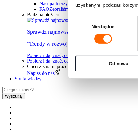
Nasi partnerzy
Współpracujemy z największymi fi
uzyskanymi podczas korzysta
FAQ
Zebraliśmy wszystkie najczęściej pojawiając
Bądź na bieżąco
Wybór
Niezbędne
zgody
Sprawdź najnowszy raport
"Trendy w rozwoju ludzi na rok 2026" przygotow
Pobierz i daj znać, co myślisz
Pobierz i daj znać, co myślisz
→
Odmowa
Chcesz z nami pracować?
Zapraszamy do kontaktu
Napisz do nas
Strefa wiedzy
Wyszukaj