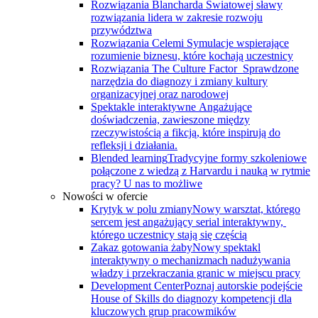
Rozwiązania Blancharda
Światowej sławy
rozwiązania lidera w zakresie rozwoju
przywództwa
Rozwiązania Celemi
Symulacje wspierające
rozumienie biznesu, które kochają uczestnicy
Rozwiązania The Culture Factor
Sprawdzone
narzędzia do diagnozy i zmiany kultury
organizacyjnej oraz narodowej
Spektakle interaktywne
Angażujące
doświadczenia, zawieszone między
rzeczywistością a fikcją, które inspirują do
refleksji i działania.
Blended learning
Tradycyjne formy szkoleniowe
połączone z wiedzą z Harvardu i nauką w rytmie
pracy? U nas to możliwe
Nowości w ofercie
Krytyk w polu zmiany
Nowy warsztat, którego
sercem jest angażujący serial interaktywny, ​
którego uczestnicy stają się częścią
Zakaz gotowania żaby
Nowy spektakl
interaktywny o mechanizmach nadużywania
władzy i przekraczania granic w miejscu pracy
Development Center
Poznaj autorskie podejście
House of Skills do diagnozy kompetencji dla
kluczowych grup pracowmików