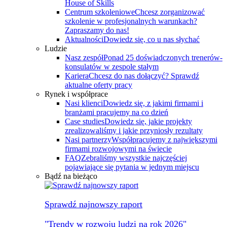
House of Skills
Centrum szkoleniowe
Chcesz zorganizować
szkolenie w profesjonalnych warunkach?
Zapraszamy do nas!
Aktualności
Dowiedz się, co u nas słychać
Ludzie
Nasz zespół
Ponad 25 doświadczonych trenerów-
konsulatów w zespole stałym
Kariera
Chcesz do nas dołączyć? Sprawdź
aktualne oferty pracy
Rynek i współprace
Nasi klienci
Dowiedz się, z jakimi firmami i
branżami pracujemy na co dzień
Case studies
Dowiedz się, jakie projekty
zrealizowaliśmy i jakie przyniosły rezultaty
Nasi partnerzy
Współpracujemy z największymi
firmami rozwojowymi na świecie
FAQ
Zebraliśmy wszystkie najczęściej
pojawiające się pytania w jednym miejscu
Bądź na bieżąco
Sprawdź najnowszy raport
"Trendy w rozwoju ludzi na rok 2026"