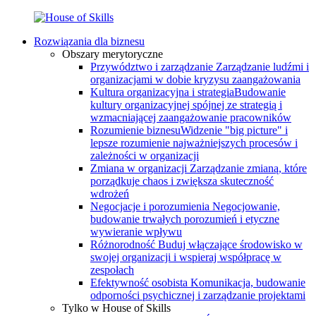
Rozwiązania dla biznesu
Obszary merytoryczne
Przywództwo i zarządzanie
Zarządzanie ludźmi i
organizacjami w dobie kryzysu zaangażowania
Kultura organizacyjna i strategia
Budowanie
kultury organizacyjnej spójnej ze strategią i
wzmacniającej zaangażowanie pracowników
Rozumienie biznesu
Widzenie "big picture" i
lepsze rozumienie najważniejszych procesów i
zależności w organizacji
Zmiana w organizacji
Zarządzanie zmianą, które
porządkuje chaos i zwiększa skuteczność
wdrożeń
Negocjacje i porozumienia
Negocjowanie,
budowanie trwałych porozumień i etyczne
wywieranie wpływu
Różnorodność
Buduj włączające środowisko w
swojej organizacji i wspieraj współpracę w
zespołach
Efektywność osobista
Komunikacja, budowanie
odporności psychicznej i zarządzanie projektami
Tylko w House of Skills