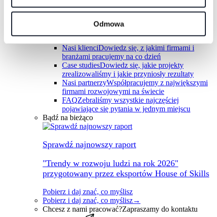
Nasz zespół
Ponad 25 doświadczonych trenerów-
konsulatów w zespole stałym
Kariera
Chcesz do nas dołączyć? Sprawdź
Odmowa
aktualne oferty pracy
Rynek i współprace
Nasi klienci
Dowiedz się, z jakimi firmami i
branżami pracujemy na co dzień
Case studies
Dowiedz się, jakie projekty
zrealizowaliśmy i jakie przyniosły rezultaty
Nasi partnerzy
Współpracujemy z największymi
firmami rozwojowymi na świecie
FAQ
Zebraliśmy wszystkie najczęściej
pojawiające się pytania w jednym miejscu
Bądź na bieżąco
Sprawdź najnowszy raport
"Trendy w rozwoju ludzi na rok 2026"
przygotowany przez eksportów House of Skills
Pobierz i daj znać, co myślisz
Pobierz i daj znać, co myślisz
→
Chcesz z nami pracować?
Zapraszamy do kontaktu