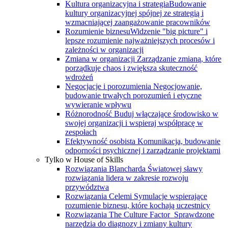
Kultura organizacyjna i strategia
Budowanie
kultury organizacyjnej spójnej ze strategią i
wzmacniającej zaangażowanie pracowników
Rozumienie biznesu
Widzenie "big picture" i
lepsze rozumienie najważniejszych procesów i
zależności w organizacji
Zmiana w organizacji
Zarządzanie zmianą, które
porządkuje chaos i zwiększa skuteczność
wdrożeń
Negocjacje i porozumienia
Negocjowanie,
budowanie trwałych porozumień i etyczne
wywieranie wpływu
Różnorodność
Buduj włączające środowisko w
swojej organizacji i wspieraj współpracę w
zespołach
Efektywność osobista
Komunikacja, budowanie
odporności psychicznej i zarządzanie projektami
Tylko w House of Skills
Rozwiązania Blancharda
Światowej sławy
rozwiązania lidera w zakresie rozwoju
przywództwa
Rozwiązania Celemi
Symulacje wspierające
rozumienie biznesu, które kochają uczestnicy
Rozwiązania The Culture Factor
Sprawdzone
narzędzia do diagnozy i zmiany kultury