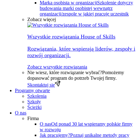
Marka osobista w organizacji
Szkolenie dotyczy
budowania marki osobistej wewnątrz
organizacji/zespole w jakiej pracuje uczestnik
Zobacz więcej
Wszystkie rozwiązania House of Skills
Rozwiązania, które wspierają liderów, zespoły i
rozwój organizacji.
Zobacz wszystkie rozwiązania
Nie wiesz, które rozwiązanie wybrać?
Pomożemy
dopasować program do potrzeb Twojej firmy.
Skontaktuj się
Programy otwarte
Szkolenia
Szkoły
Ścieżki
O nas
Firma
O nas
Od ponad 30 lat wspieramy polskie firmy
w rozwoju
Jak pracujemy?
Poznaj unikalne metody pracy