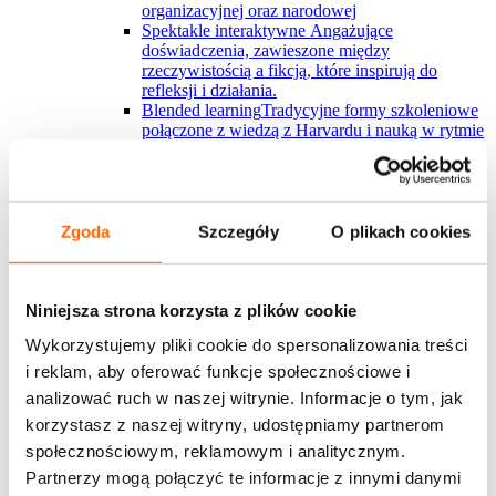
organizacyjnej oraz narodowej
Spektakle interaktywne
Angażujące
doświadczenia, zawieszone między
rzeczywistością a fikcją, które inspirują do
refleksji i działania.
Blended learning
Tradycyjne formy szkoleniowe
połączone z wiedzą z Harvardu i nauką w rytmie
pracy? U nas to możliwe
Nowości w ofercie
Krytyk w polu zmiany
Nowy warsztat, którego
sercem jest angażujący serial interaktywny, ​
którego uczestnicy stają się częścią
Zgoda
Szczegóły
O plikach cookies
Zakaz gotowania żaby
Nowy spektakl
interaktywny o mechanizmach nadużywania
władzy i przekraczania granic w miejscu pracy
Development Center
Poznaj autorskie podejście
Niniejsza strona korzysta z plików cookie
House of Skills do diagnozy kompetencji dla
Wykorzystujemy pliki cookie do spersonalizowania treści
kluczowych grup pracowmików
Marka osobista w organizacji
Szkolenie dotyczy
i reklam, aby oferować funkcje społecznościowe i
budowania marki osobistej wewnątrz
analizować ruch w naszej witrynie. Informacje o tym, jak
organizacji/zespole w jakiej pracuje uczestnik
korzystasz z naszej witryny, udostępniamy partnerom
Zobacz więcej
społecznościowym, reklamowym i analitycznym.
Partnerzy mogą połączyć te informacje z innymi danymi
Wszystkie rozwiązania House of Skills