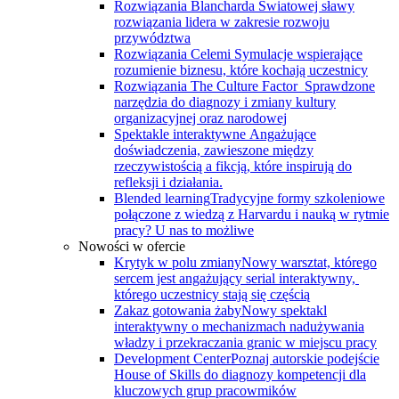
Rozwiązania Blancharda
Światowej sławy
rozwiązania lidera w zakresie rozwoju
przywództwa
Rozwiązania Celemi
Symulacje wspierające
rozumienie biznesu, które kochają uczestnicy
Rozwiązania The Culture Factor
Sprawdzone
narzędzia do diagnozy i zmiany kultury
organizacyjnej oraz narodowej
Spektakle interaktywne
Angażujące
doświadczenia, zawieszone między
rzeczywistością a fikcją, które inspirują do
refleksji i działania.
Blended learning
Tradycyjne formy szkoleniowe
połączone z wiedzą z Harvardu i nauką w rytmie
pracy? U nas to możliwe
Nowości w ofercie
Krytyk w polu zmiany
Nowy warsztat, którego
sercem jest angażujący serial interaktywny, ​
którego uczestnicy stają się częścią
Zakaz gotowania żaby
Nowy spektakl
interaktywny o mechanizmach nadużywania
władzy i przekraczania granic w miejscu pracy
Development Center
Poznaj autorskie podejście
House of Skills do diagnozy kompetencji dla
kluczowych grup pracowmików