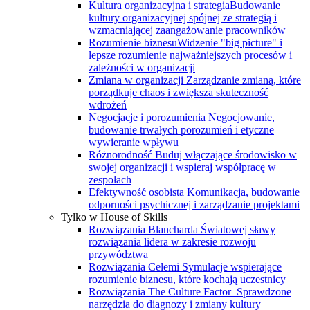
Kultura organizacyjna i strategia
Budowanie
kultury organizacyjnej spójnej ze strategią i
wzmacniającej zaangażowanie pracowników
Rozumienie biznesu
Widzenie "big picture" i
lepsze rozumienie najważniejszych procesów i
zależności w organizacji
Zmiana w organizacji
Zarządzanie zmianą, które
porządkuje chaos i zwiększa skuteczność
wdrożeń
Negocjacje i porozumienia
Negocjowanie,
budowanie trwałych porozumień i etyczne
wywieranie wpływu
Różnorodność
Buduj włączające środowisko w
swojej organizacji i wspieraj współpracę w
zespołach
Efektywność osobista
Komunikacja, budowanie
odporności psychicznej i zarządzanie projektami
Tylko w House of Skills
Rozwiązania Blancharda
Światowej sławy
rozwiązania lidera w zakresie rozwoju
przywództwa
Rozwiązania Celemi
Symulacje wspierające
rozumienie biznesu, które kochają uczestnicy
Rozwiązania The Culture Factor
Sprawdzone
narzędzia do diagnozy i zmiany kultury