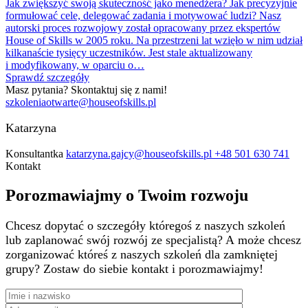
Jak zwiększyć swoją skuteczność jako menedżera? Jak precyzyjnie
formułować cele, delegować zadania i motywować ludzi? Nasz
autorski proces rozwojowy został opracowany przez ekspertów
House of Skills w 2005 roku. Na przestrzeni lat wzięło w nim udział
kilkanaście tysięcy uczestników. Jest stale aktualizowany
i modyfikowany, w oparciu o…
Sprawdź szczegóły
Masz pytania? Skontaktuj się z nami!
szkoleniaotwarte@houseofskills.pl
Katarzyna
Konsultantka
katarzyna.gajcy@houseofskills.pl
+48 501 630 741
Kontakt
Porozmawiajmy o Twoim rozwoju
Chcesz dopytać o szczegóły któregoś z naszych szkoleń
lub zaplanować swój rozwój ze specjalistą? A może chcesz
zorganizować któreś z naszych szkoleń dla zamkniętej
grupy? Zostaw do siebie kontakt i porozmawiajmy!