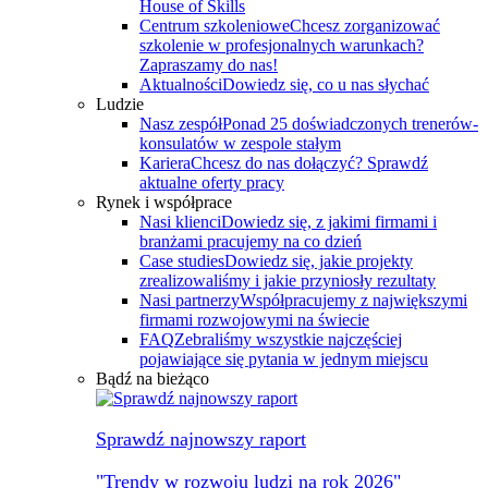
House of Skills
Centrum szkoleniowe
Chcesz zorganizować
szkolenie w profesjonalnych warunkach?
Zapraszamy do nas!
Aktualności
Dowiedz się, co u nas słychać
Ludzie
Nasz zespół
Ponad 25 doświadczonych trenerów-
konsulatów w zespole stałym
Kariera
Chcesz do nas dołączyć? Sprawdź
aktualne oferty pracy
Rynek i współprace
Nasi klienci
Dowiedz się, z jakimi firmami i
branżami pracujemy na co dzień
Case studies
Dowiedz się, jakie projekty
zrealizowaliśmy i jakie przyniosły rezultaty
Nasi partnerzy
Współpracujemy z największymi
firmami rozwojowymi na świecie
FAQ
Zebraliśmy wszystkie najczęściej
pojawiające się pytania w jednym miejscu
Bądź na bieżąco
Sprawdź najnowszy raport
"Trendy w rozwoju ludzi na rok 2026"