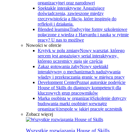
organizacyjnej oraz narodowej
Spektakle interaktywne
Angażujące
doświadczenia, zawieszone między
rzeczywistością a fikcją, które inspirują do
refleksji i działania.
Blended learning
Tradycyjne formy szkoleniowe
połączone z wiedzą z Harvardu i nauką w rytmie
pracy? U nas to możliwe
Nowości w ofercie
Krytyk w polu zmiany
Nowy warsztat, którego
sercem jest angażujący serial interaktywny, ​
którego uczestnicy stają się częścią
Zakaz gotowania żaby
Nowy spektakl
interaktywny o mechanizmach nadużywania
władzy i przekraczania granic w miejscu pracy
Development Center
Poznaj autorskie podejście
House of Skills do diagnozy kompetencji dla
kluczowych grup pracowmików
Marka osobista w organizacji
Szkolenie dotyczy
budowania marki osobistej wewnątrz
organizacji/zespole w jakiej pracuje uczestnik
Zobacz więcej
Wszystkie rozwiązania House of Skills