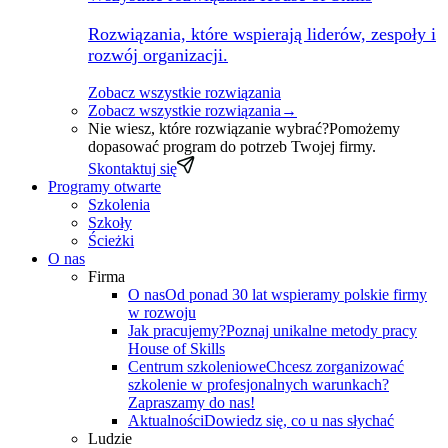
Rozwiązania, które wspierają liderów, zespoły i
rozwój organizacji.
Zobacz wszystkie rozwiązania
Zobacz wszystkie rozwiązania
→
Nie wiesz, które rozwiązanie wybrać?
Pomożemy
dopasować program do potrzeb Twojej firmy.
Skontaktuj się
Programy otwarte
Szkolenia
Szkoły
Ścieżki
O nas
Firma
O nas
Od ponad 30 lat wspieramy polskie firmy
w rozwoju
Jak pracujemy?
Poznaj unikalne metody pracy
House of Skills
Centrum szkoleniowe
Chcesz zorganizować
szkolenie w profesjonalnych warunkach?
Zapraszamy do nas!
Aktualności
Dowiedz się, co u nas słychać
Ludzie