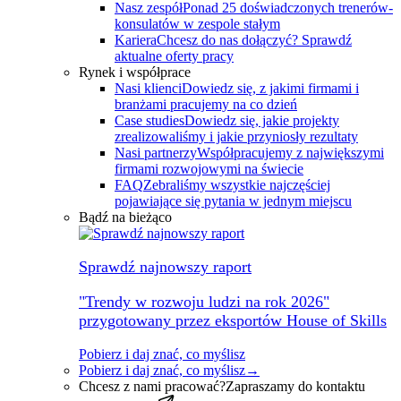
Nasz zespół
Ponad 25 doświadczonych trenerów-
konsulatów w zespole stałym
Kariera
Chcesz do nas dołączyć? Sprawdź
aktualne oferty pracy
Rynek i współprace
Nasi klienci
Dowiedz się, z jakimi firmami i
branżami pracujemy na co dzień
Case studies
Dowiedz się, jakie projekty
zrealizowaliśmy i jakie przyniosły rezultaty
Nasi partnerzy
Współpracujemy z największymi
firmami rozwojowymi na świecie
FAQ
Zebraliśmy wszystkie najczęściej
pojawiające się pytania w jednym miejscu
Bądź na bieżąco
Sprawdź najnowszy raport
"Trendy w rozwoju ludzi na rok 2026"
przygotowany przez eksportów House of Skills
Pobierz i daj znać, co myślisz
Pobierz i daj znać, co myślisz
→
Chcesz z nami pracować?
Zapraszamy do kontaktu