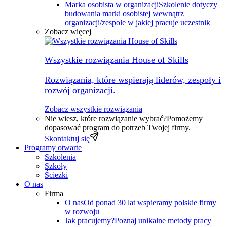
Marka osobista w organizacji
Szkolenie dotyczy
budowania marki osobistej wewnątrz
organizacji/zespole w jakiej pracuje uczestnik
Zobacz więcej
Wszystkie rozwiązania House of Skills
Rozwiązania, które wspierają liderów, zespoły i
rozwój organizacji.
Zobacz wszystkie rozwiązania
Nie wiesz, które rozwiązanie wybrać?
Pomożemy
dopasować program do potrzeb Twojej firmy.
Skontaktuj się
Programy otwarte
Szkolenia
Szkoły
Ścieżki
O nas
Firma
O nas
Od ponad 30 lat wspieramy polskie firmy
w rozwoju
Jak pracujemy?
Poznaj unikalne metody pracy