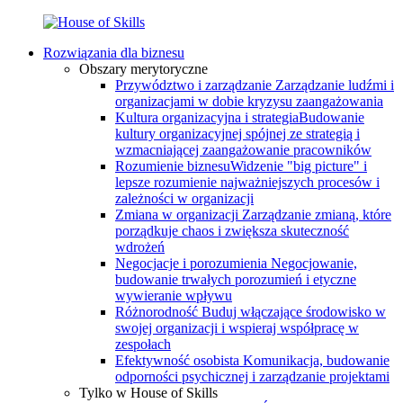
Rozwiązania dla biznesu
Obszary merytoryczne
Przywództwo i zarządzanie
Zarządzanie ludźmi i
organizacjami w dobie kryzysu zaangażowania
Kultura organizacyjna i strategia
Budowanie
kultury organizacyjnej spójnej ze strategią i
wzmacniającej zaangażowanie pracowników
Rozumienie biznesu
Widzenie "big picture" i
lepsze rozumienie najważniejszych procesów i
zależności w organizacji
Zmiana w organizacji
Zarządzanie zmianą, które
porządkuje chaos i zwiększa skuteczność
wdrożeń
Negocjacje i porozumienia
Negocjowanie,
budowanie trwałych porozumień i etyczne
wywieranie wpływu
Różnorodność
Buduj włączające środowisko w
swojej organizacji i wspieraj współpracę w
zespołach
Efektywność osobista
Komunikacja, budowanie
odporności psychicznej i zarządzanie projektami
Tylko w House of Skills