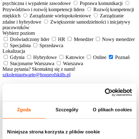
psychiczna i wypalenie zawodowe
Poprawa komunikacji
Przywództwo i rozwój kompetencji lidera
Rozwój kompetencji
miękkich
Zarządzanie wielopokoleniowe
Zarządzanie
zdalne i hybrydowe
Zwiększenie samodzielności i inicjatywy
pracowników
Wybierz poziom
Doświadczony lider
HR
Menedżer
Nowy menedżer
Specjalista
Sprzedawca
Lokalizacja
Gdynia
Hybrydowe
Katowice
Online
Poznań
Stacjonarne Warszawa
Warszawa
Masz pytania? Skontaktuj się z nami!
szkoleniaotwarte@houseofskills.pl
Katarzyna
Konsultantka
katarzyna.gajcy@houseofskills.pl
+48 501 630 741
Wszystko
Nowości
Szkolenia
Szkoły
Ścieżki
Zgoda
Szczegóły
O plikach cookies
Szkolenie
[POZNAŃ] Skuteczne negocjacje biznesowe
Niniejsza strona korzysta z plików cookie
Lokalizacja