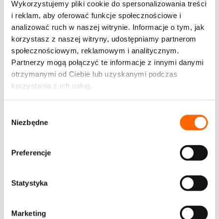
Wykorzystujemy pliki cookie do spersonalizowania treści
Poznań
i reklam, aby oferować funkcje społecznościowe i
analizować ruch w naszej witrynie. Informacje o tym, jak
Jak skutecznie negocjować? Jak się lepiej przygotować do
prowadzenia rozmów z kontrahentami? Jak budować swoją siłę
korzystasz z naszej witryny, udostępniamy partnerom
negocjacyjną? Program dostarcza wiedzy na temat przygotowania,
społecznościowym, reklamowym i analitycznym.
prowadzenia i finalizowania negocjacji oraz poprzez swój charakter
Partnerzy mogą połączyć te informacje z innymi danymi
treningowy umożliwia doskonalenie umiejętności prowadzenia
rozmów…
otrzymanymi od Ciebie lub uzyskanymi podczas
Sprawdź szczegóły
korzystania z ich usług.
Szkolenie
[POZNAŃ] Sztuka prezentacji
Wybór
Niezbędne
zgody
Lokalizacja
Poznań
Preferencje
Profesjonalne prezentacje i wystąpienia to niezwykle trudna sztuka.
Program dostarcza wiedzy o zasadach ich przygotowywania oraz
daje możliwość praktycznego ćwiczenia i sprawdzenia siebie.
Statystyka
Obejmuje m.in. pracę z kamerą video i indywidualną informację
zwrotną na temat osobistych wyzwań uczestnika w zakresie
wystąpień…
Marketing
Sprawdź szczegóły