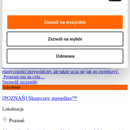
Szkolenie
[POZNAŃ] Przywództwo SLII® Blancharda
Zezwól na wszystkie
Lokalizacja
Poznań
Zezwól na wybór
®
Przywództwo SLII
Blancharda to flagowy, wielokrotnie
nagradzany, oryginalny program Blancharda®, oparty na modelu
Odmowa
®
SLII
uznawanym za najlepszy model praktycznego przywództwa
na świecie. Menedżerowie nie tylko poznają stopień swojej
elastyczności przywódczej, ale także uczą się jak go zwiększyć.
Program ma na celu…
Sprawdź szczegóły
Szkolenie
[POZNAŃ] Skuteczny menedżer™
Lokalizacja
Poznań