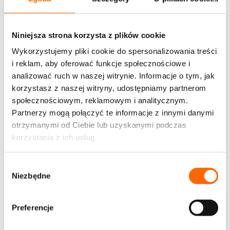
Rozwiązania, które wspierają liderów, zespoły i
rozwój organizacji.
Niniejsza strona korzysta z plików cookie
Zobacz wszystkie rozwiązania
Wykorzystujemy pliki cookie do spersonalizowania treści
Zobacz wszystkie rozwiązania
→
i reklam, aby oferować funkcje społecznościowe i
Nie wiesz, które rozwiązanie wybrać?
Pomożemy
dopasować program do potrzeb Twojej firmy.
analizować ruch w naszej witrynie. Informacje o tym, jak
Skontaktuj się
korzystasz z naszej witryny, udostępniamy partnerom
Programy otwarte
społecznościowym, reklamowym i analitycznym.
Szkolenia
Partnerzy mogą połączyć te informacje z innymi danymi
Szkoły
Ścieżki
otrzymanymi od Ciebie lub uzyskanymi podczas
O nas
korzystania z ich usług.
Firma
O nas
Od ponad 30 lat wspieramy polskie firmy
w rozwoju
Wybór
Jak pracujemy?
Poznaj unikalne metody pracy
Niezbędne
zgody
House of Skills
Centrum szkoleniowe
Chcesz zorganizować
szkolenie w profesjonalnych warunkach?
Zapraszamy do nas!
Preferencje
Aktualności
Dowiedz się, co u nas słychać
Ludzie