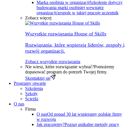
Marka osobista w organizacji
Szkolenie dotyczy
budowania marki osobistej wewnątrz
organizacji/zespole w jakiej pracuje uczestnik
Zobacz więcej
Wszystkie rozwiązania House of Skills
Rozwiązania, które wspierają liderów, zespoły i
rozwój organizacji.
Zobacz wszystkie rozwiązania
Nie wiesz, które rozwiązanie wybrać?
Pomożemy
dopasować program do potrzeb Twojej firmy.
Skontaktuj się
Programy otwarte
Szkolenia
Szkoły
Ścieżki
O nas
Firma
O nas
Od ponad 30 lat wspieramy polskie firmy
w rozwoju
Jak pracujemy?
Poznaj unikalne metody pracy