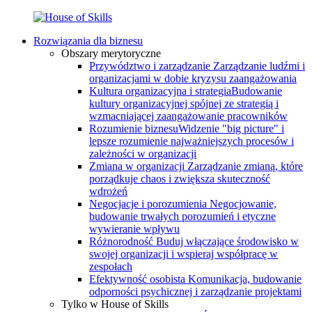
Rozwiązania dla biznesu
Obszary merytoryczne
Przywództwo i zarządzanie
Zarządzanie ludźmi i
organizacjami w dobie kryzysu zaangażowania
Kultura organizacyjna i strategia
Budowanie
kultury organizacyjnej spójnej ze strategią i
wzmacniającej zaangażowanie pracowników
Rozumienie biznesu
Widzenie "big picture" i
lepsze rozumienie najważniejszych procesów i
zależności w organizacji
Zmiana w organizacji
Zarządzanie zmianą, które
porządkuje chaos i zwiększa skuteczność
wdrożeń
Negocjacje i porozumienia
Negocjowanie,
budowanie trwałych porozumień i etyczne
wywieranie wpływu
Różnorodność
Buduj włączające środowisko w
swojej organizacji i wspieraj współpracę w
zespołach
Efektywność osobista
Komunikacja, budowanie
odporności psychicznej i zarządzanie projektami
Tylko w House of Skills