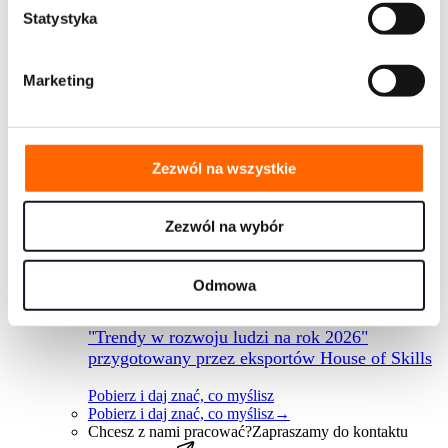
Nasz zespół
Ponad 25 doświadczonych trenerów-
Statystyka
konsulatów w zespole stałym
Kariera
Chcesz do nas dołączyć? Sprawdź
aktualne oferty pracy
Marketing
Rynek i współprace
Nasi klienci
Dowiedz się, z jakimi firmami i
branżami pracujemy na co dzień
Case studies
Dowiedz się, jakie projekty
zrealizowaliśmy i jakie przyniosły rezultaty
Zezwól na wszystkie
Nasi partnerzy
Współpracujemy z największymi
firmami rozwojowymi na świecie
FAQ
Zebraliśmy wszystkie najczęściej
pojawiające się pytania w jednym miejscu
Zezwól na wybór
Bądź na bieżąco
Odmowa
Sprawdź najnowszy raport
"Trendy w rozwoju ludzi na rok 2026"
przygotowany przez eksportów House of Skills
Pobierz i daj znać, co myślisz
Pobierz i daj znać, co myślisz
→
Chcesz z nami pracować?
Zapraszamy do kontaktu