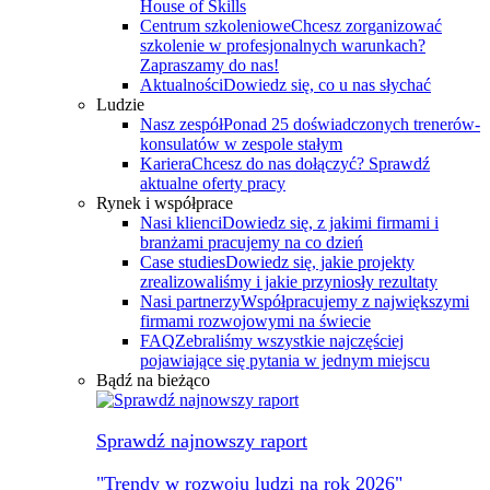
House of Skills
Centrum szkoleniowe
Chcesz zorganizować
szkolenie w profesjonalnych warunkach?
Zapraszamy do nas!
Aktualności
Dowiedz się, co u nas słychać
Ludzie
Nasz zespół
Ponad 25 doświadczonych trenerów-
konsulatów w zespole stałym
Kariera
Chcesz do nas dołączyć? Sprawdź
aktualne oferty pracy
Rynek i współprace
Nasi klienci
Dowiedz się, z jakimi firmami i
branżami pracujemy na co dzień
Case studies
Dowiedz się, jakie projekty
zrealizowaliśmy i jakie przyniosły rezultaty
Nasi partnerzy
Współpracujemy z największymi
firmami rozwojowymi na świecie
FAQ
Zebraliśmy wszystkie najczęściej
pojawiające się pytania w jednym miejscu
Bądź na bieżąco
Sprawdź najnowszy raport
"Trendy w rozwoju ludzi na rok 2026"