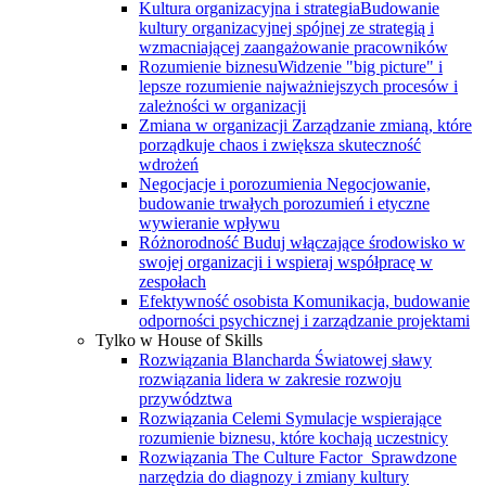
Kultura organizacyjna i strategia
Budowanie
kultury organizacyjnej spójnej ze strategią i
wzmacniającej zaangażowanie pracowników
Rozumienie biznesu
Widzenie "big picture" i
lepsze rozumienie najważniejszych procesów i
zależności w organizacji
Zmiana w organizacji
Zarządzanie zmianą, które
porządkuje chaos i zwiększa skuteczność
wdrożeń
Negocjacje i porozumienia
Negocjowanie,
budowanie trwałych porozumień i etyczne
wywieranie wpływu
Różnorodność
Buduj włączające środowisko w
swojej organizacji i wspieraj współpracę w
zespołach
Efektywność osobista
Komunikacja, budowanie
odporności psychicznej i zarządzanie projektami
Tylko w House of Skills
Rozwiązania Blancharda
Światowej sławy
rozwiązania lidera w zakresie rozwoju
przywództwa
Rozwiązania Celemi
Symulacje wspierające
rozumienie biznesu, które kochają uczestnicy
Rozwiązania The Culture Factor
Sprawdzone
narzędzia do diagnozy i zmiany kultury