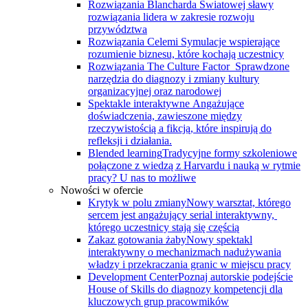
Rozwiązania Blancharda
Światowej sławy
rozwiązania lidera w zakresie rozwoju
przywództwa
Rozwiązania Celemi
Symulacje wspierające
rozumienie biznesu, które kochają uczestnicy
Rozwiązania The Culture Factor
Sprawdzone
narzędzia do diagnozy i zmiany kultury
organizacyjnej oraz narodowej
Spektakle interaktywne
Angażujące
doświadczenia, zawieszone między
rzeczywistością a fikcją, które inspirują do
refleksji i działania.
Blended learning
Tradycyjne formy szkoleniowe
połączone z wiedzą z Harvardu i nauką w rytmie
pracy? U nas to możliwe
Nowości w ofercie
Krytyk w polu zmiany
Nowy warsztat, którego
sercem jest angażujący serial interaktywny, ​
którego uczestnicy stają się częścią
Zakaz gotowania żaby
Nowy spektakl
interaktywny o mechanizmach nadużywania
władzy i przekraczania granic w miejscu pracy
Development Center
Poznaj autorskie podejście
House of Skills do diagnozy kompetencji dla
kluczowych grup pracowmików