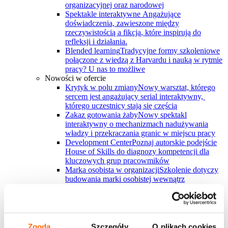
organizacyjnej oraz narodowej
Spektakle interaktywne
Angażujące
doświadczenia, zawieszone między
rzeczywistością a fikcją, które inspirują do
refleksji i działania.
Blended learning
Tradycyjne formy szkoleniowe
połączone z wiedzą z Harvardu i nauką w rytmie
pracy? U nas to możliwe
Nowości w ofercie
Krytyk w polu zmiany
Nowy warsztat, którego
sercem jest angażujący serial interaktywny, ​
którego uczestnicy stają się częścią
Zakaz gotowania żaby
Nowy spektakl
interaktywny o mechanizmach nadużywania
władzy i przekraczania granic w miejscu pracy
Development Center
Poznaj autorskie podejście
House of Skills do diagnozy kompetencji dla
kluczowych grup pracowmików
Marka osobista w organizacji
Szkolenie dotyczy
budowania marki osobistej wewnątrz
organizacji/zespole w jakiej pracuje uczestnik
Zobacz więcej
Wszystkie rozwiązania House of Skills
Zgoda
Szczegóły
O plikach cookies