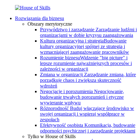
Rozwiązania dla biznesu
Obszary merytoryczne
Przywództwo i zarządzanie
Zarządzanie ludźmi i
organizacjami w dobie kryzysu zaangażowania
Kultura organizacyjna i strategia
Budowanie
kultury organizacyjnej spójnej ze strategią i
wzmacniającej zaangażowanie pracowników
Rozumienie biznesu
Widzenie "big picture" i
lepsze rozumienie najważniejszych procesów i
zależności w organizacji
Zmiana w organizacji
Zarządzanie zmianą, które
porządkuje chaos i zwiększa skuteczność
wdrożeń
Negocjacje i porozumienia
Negocjowanie,
budowanie trwałych porozumień i etyczne
wywieranie wpływu
Różnorodność
Buduj włączające środowisko w
swojej organizacji i wspieraj współpracę w
zespołach
Efektywność osobista
Komunikacja, budowanie
odporności psychicznej i zarządzanie projektami
Tylko w House of Skills