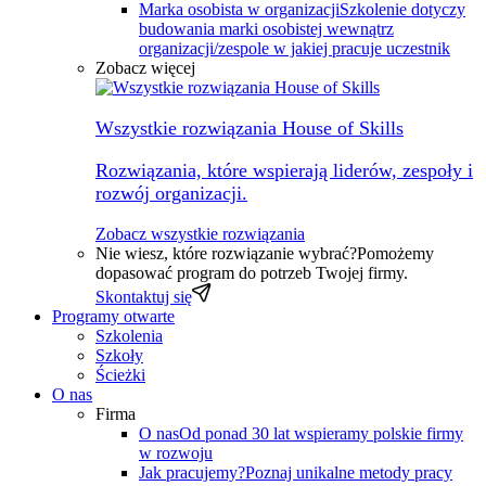
Marka osobista w organizacji
Szkolenie dotyczy
budowania marki osobistej wewnątrz
organizacji/zespole w jakiej pracuje uczestnik
Zobacz więcej
Wszystkie rozwiązania House of Skills
Rozwiązania, które wspierają liderów, zespoły i
rozwój organizacji.
Zobacz wszystkie rozwiązania
Nie wiesz, które rozwiązanie wybrać?
Pomożemy
dopasować program do potrzeb Twojej firmy.
Skontaktuj się
Programy otwarte
Szkolenia
Szkoły
Ścieżki
O nas
Firma
O nas
Od ponad 30 lat wspieramy polskie firmy
w rozwoju
Jak pracujemy?
Poznaj unikalne metody pracy