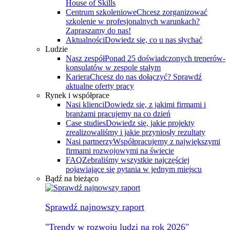
House of Skills
Centrum szkoleniowe
Chcesz zorganizować
szkolenie w profesjonalnych warunkach?
Zapraszamy do nas!
Aktualności
Dowiedz się, co u nas słychać
Ludzie
Nasz zespół
Ponad 25 doświadczonych trenerów-
konsulatów w zespole stałym
Kariera
Chcesz do nas dołączyć? Sprawdź
aktualne oferty pracy
Rynek i współprace
Nasi klienci
Dowiedz się, z jakimi firmami i
branżami pracujemy na co dzień
Case studies
Dowiedz się, jakie projekty
zrealizowaliśmy i jakie przyniosły rezultaty
Nasi partnerzy
Współpracujemy z największymi
firmami rozwojowymi na świecie
FAQ
Zebraliśmy wszystkie najczęściej
pojawiające się pytania w jednym miejscu
Bądź na bieżąco
Sprawdź najnowszy raport
"Trendy w rozwoju ludzi na rok 2026"