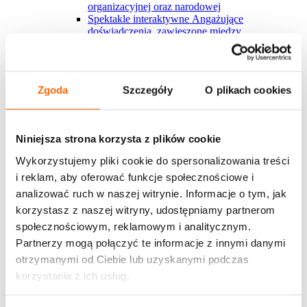
organizacyjnej oraz narodowej
Spektakle interaktywne
Angażujące
doświadczenia, zawieszone między
rzeczywistością a fikcją, które inspirują do
refleksji i działania.
Blended learning
Tradycyjne formy szkoleniowe
połączone z wiedzą z Harvardu i nauką w rytmie
Zgoda
Szczegóły
O plikach cookies
pracy? U nas to możliwe
Nowości w ofercie
Krytyk w polu zmiany
Nowy warsztat, którego
sercem jest angażujący serial interaktywny, ​
Niniejsza strona korzysta z plików cookie
którego uczestnicy stają się częścią
Zakaz gotowania żaby
Nowy spektakl
Wykorzystujemy pliki cookie do spersonalizowania treści
interaktywny o mechanizmach nadużywania
i reklam, aby oferować funkcje społecznościowe i
władzy i przekraczania granic w miejscu pracy
Development Center
Poznaj autorskie podejście
analizować ruch w naszej witrynie. Informacje o tym, jak
House of Skills do diagnozy kompetencji dla
korzystasz z naszej witryny, udostępniamy partnerom
kluczowych grup pracowmików
społecznościowym, reklamowym i analitycznym.
Marka osobista w organizacji
Szkolenie dotyczy
budowania marki osobistej wewnątrz
Partnerzy mogą połączyć te informacje z innymi danymi
organizacji/zespole w jakiej pracuje uczestnik
otrzymanymi od Ciebie lub uzyskanymi podczas
Zobacz więcej
korzystania z ich usług.
Wszystkie rozwiązania House of Skills