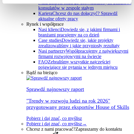
Nasz zespół
Ponad 25 doświadczonych trenerów-
konsulatów w zespole stałym
Kariera
Chcesz do nas dołączyć? Sprawdź
aktualne oferty pracy
Rynek i współprace
Nasi klienci
Dowiedz się, z jakimi firmami i
branżami pracujemy na co dzień
Case studies
Dowiedz się, jakie projekty
zrealizowaliśmy i jakie przyniosły rezultaty
Nasi partnerzy
Współpracujemy z największymi
firmami rozwojowymi na świecie
FAQ
Zebraliśmy wszystkie najczęściej
pojawiające się pytania w jednym miejscu
Bądź na bieżąco
Sprawdź najnowszy raport
"Trendy w rozwoju ludzi na rok 2026"
przygotowany przez eksportów House of Skills
Pobierz i daj znać, co myślisz
Pobierz i daj znać, co myślisz
→
Chcesz z nami pracować?
Zapraszamy do kontaktu