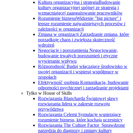
Kultura organizacyjna i strategia
Budowanie
kultury organizacyjnej spójnej ze strategią i
wzmacniającej zaangażowanie pracowników
Rozumienie biznesu
Widzenie "big picture" i
lepsze rozumienie najważniejszych procesów i
zależności w organizacji
Zmiana w organizacji
Zarządzanie zmianą, które
porządkuje chaos i zwiększa skuteczność
wdrożeń
Negocjacje i porozumienia
Negocjowanie,
budowanie trwałych porozumień i etyczne
wywieranie wpływu
Różnorodność
Buduj włączające środowisko w
swojej organizacji i wspieraj współpracę w
zespołach
Efektywność osobista
Komunikacja, budowanie
odporności psychicznej i zarządzanie projektami
Tylko w House of Skills
Rozwiązania Blancharda
Światowej sławy
rozwiązania lidera w zakresie rozwoju
przywództwa
Rozwiązania Celemi
Symulacje wspierające
rozumienie biznesu, które kochają uczestnicy
Rozwiązania The Culture Factor
Sprawdzone
narzędzia do diagnozy i zmiany kultury