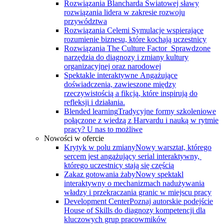
Rozwiązania Blancharda
Światowej sławy
rozwiązania lidera w zakresie rozwoju
przywództwa
Rozwiązania Celemi
Symulacje wspierające
rozumienie biznesu, które kochają uczestnicy
Rozwiązania The Culture Factor
Sprawdzone
narzędzia do diagnozy i zmiany kultury
organizacyjnej oraz narodowej
Spektakle interaktywne
Angażujące
doświadczenia, zawieszone między
rzeczywistością a fikcją, które inspirują do
refleksji i działania.
Blended learning
Tradycyjne formy szkoleniowe
połączone z wiedzą z Harvardu i nauką w rytmie
pracy? U nas to możliwe
Nowości w ofercie
Krytyk w polu zmiany
Nowy warsztat, którego
sercem jest angażujący serial interaktywny, ​
którego uczestnicy stają się częścią
Zakaz gotowania żaby
Nowy spektakl
interaktywny o mechanizmach nadużywania
władzy i przekraczania granic w miejscu pracy
Development Center
Poznaj autorskie podejście
House of Skills do diagnozy kompetencji dla
kluczowych grup pracowmików